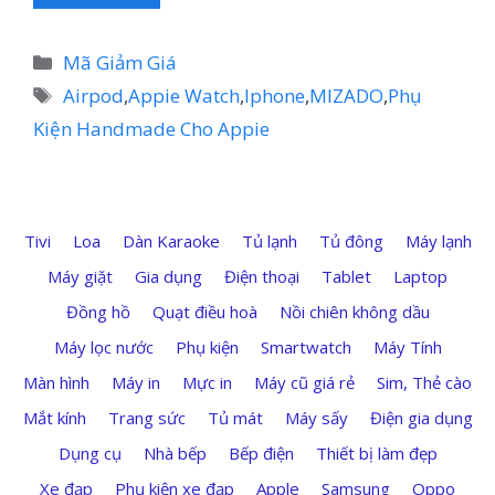
Danh
Mã Giảm Giá
mục
Thẻ
Airpod
,
Appie Watch
,
Iphone
,
MIZADO
,
Phụ
Kiện Handmade Cho Appie
Tivi
Loa
Dàn Karaoke
Tủ lạnh
Tủ đông
Máy lạnh
Máy giặt
Gia dụng
Điện thoại
Tablet
Laptop
Đồng hồ
Quạt điều hoà
Nồi chiên không dầu
Máy lọc nước
Phụ kiện
Smartwatch
Máy Tính
Màn hình
Máy in
Mực in
Máy cũ giá rẻ
Sim, Thẻ cào
Mắt kính
Trang sức
Tủ mát
Máy sấy
Điện gia dụng
Dụng cụ
Nhà bếp
Bếp điện
Thiết bị làm đẹp
Xe đạp
Phụ kiện xe đạp
Apple
Samsung
Oppo