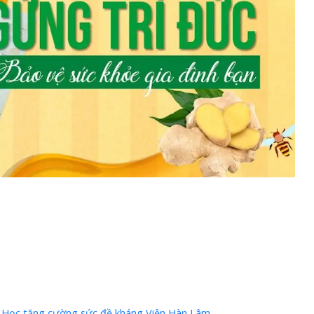
 Học
,
tăng cường sức đề kháng
,
Viện Hàn Lâm