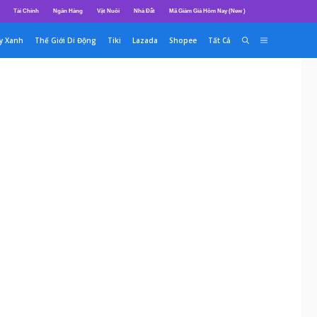
Tài Chính
Ngân Hàng
Vật Nuôi
Nhà Đất
Mã Giảm Giá Hôm Nay (New )
y Xanh
Thế Giới Di Động
Tiki
Lazada
Shopee
Tất Cả