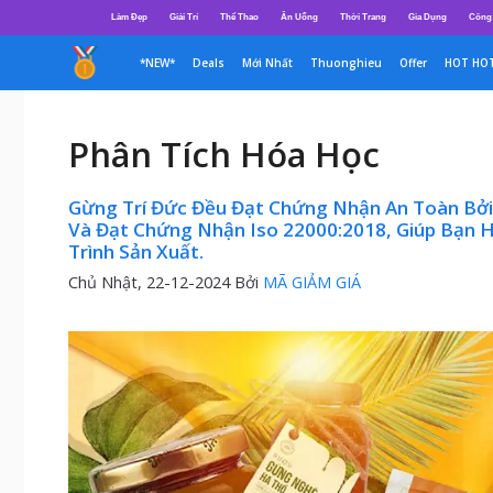
Chuyển
Làm Đẹp
Giải Trí
Thể Thao
Ăn Uống
Thời Trang
Gia Dụng
Công
đến
nội
*NEW*
Deals
Mới Nhất
Thuonghieu
Offer
HOT HO
dung
Phân Tích Hóa Học
Gừng Trí Đức Đều Đạt Chứng Nhận An Toàn Bởi
Và Đạt Chứng Nhận Iso 22000:2018, Giúp Bạn
Trình Sản Xuất.
Chủ Nhật, 22-12-2024
Bởi
MÃ GIẢM GIÁ