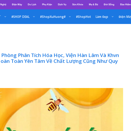
 Nghệ
Điện Máy
Du Lịch
Phụ Kiện
Dịch Vụ
Sức Khỏe
Mẹ & Bé
Đời Sống
Bảo Hiểm
T
#SHOP DEAL
#ShopXuHuong#
#ShopHot
Làm Đẹp
Điện Má
 Phòng Phân Tích Hóa Học, Viện Hàn Lâm Và Khvn
 Hoàn Toàn Yên Tâm Về Chất Lượng Cũng Như Quy