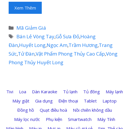
Xem Thêm
Danh
Mã Giảm Giá
mục
Thẻ
Bán Lẻ Vòng Tay
,
Gỗ Sưa Đỏ
,
Hoàng
Đàn
,
Huyết Long
,
Ngọc Am
,
Trầm Hương
,
Trang
Sức
,
Tử Đàn
,
Vật Phẩm Phong Thủy Cao Cấp
,
Vòng
Phong Thủy Huyết Long
Tivi
Loa
Dàn Karaoke
Tủ lạnh
Tủ đông
Máy lạnh
Máy giặt
Gia dụng
Điện thoại
Tablet
Laptop
Đồng hồ
Quạt điều hoà
Nồi chiên không dầu
Máy lọc nước
Phụ kiện
Smartwatch
Máy Tính
Màn hình
Máy in
Mực in
Máy cũ giá rẻ
Sim, Thẻ cào