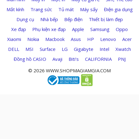
Mắt kính
Trang sức
Tủ mát
Máy sấy
Điện gia dụng
Dụng cụ
Nhà bếp
Bếp điện
Thiết bị làm đẹp
Xe đạp
Phụ kiện xe đạp
Apple
Samsung
Oppo
Xiaomi
Nokia
Macbook
Asus
HP
Lenovo
Acer
DELL
MSI
Surface
LG
Gigabyte
Intel
Xwatch
Đồng hồ CASIO
Avaji
Biti’s
CALIFORNIA
PNJ
© 2026 WWW.SHOPMAGIAMGIA.COM