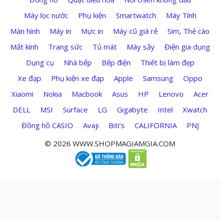
Máy lọc nước
Phụ kiện
Smartwatch
Máy Tính
Màn hình
Máy in
Mực in
Máy cũ giá rẻ
Sim, Thẻ cào
Mắt kính
Trang sức
Tủ mát
Máy sấy
Điện gia dụng
Dụng cụ
Nhà bếp
Bếp điện
Thiết bị làm đẹp
Xe đạp
Phụ kiện xe đạp
Apple
Samsung
Oppo
Xiaomi
Nokia
Macbook
Asus
HP
Lenovo
Acer
DELL
MSI
Surface
LG
Gigabyte
Intel
Xwatch
Đồng hồ CASIO
Avaji
Biti’s
CALIFORNIA
PNJ
© 2026 WWW.SHOPMAGIAMGIA.COM