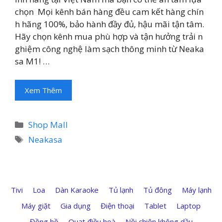
chọn Mọi kênh bán hàng đều cam kết hàng chín
h hãng 100%, bảo hành đầy đủ, hậu mãi tận tâm.
Hãy chọn kênh mua phù hợp và tận hưởng trải n
ghiệm công nghệ làm sạch thông minh từ Neaka
sa M1! …
Xem Thêm
Danh
Shop Mall
mục
Thẻ
Neakasa
Tivi
Loa
Dàn Karaoke
Tủ lạnh
Tủ đông
Máy lạnh
Máy giặt
Gia dụng
Điện thoại
Tablet
Laptop
Đồng hồ
Quạt điều hoà
Nồi chiên không dầu