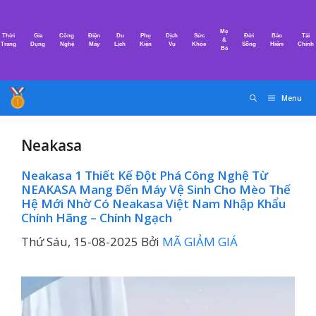
Chuyển
đến
Mẹ
Thời
Gia
Công
Điện
Du
Phụ
Dịch
Sức
Đời
Bảo
Tài
nội
&
Trang
Dụng
Nghệ
Máy
Lịch
Kiện
Vụ
Khỏe
Sống
Hiểm
Chính
Bé
dung
Menu
Neakasa
Neakasa 1 Thiết Kế Đột Phá Công Nghệ Từ
NEAKASA Mang Đến Máy Vệ Sinh Cho Mèo Thế
Hệ Mới Nhờ Có Neakasa Việt Nam Nhập Khẩu
Chính Hãng – Chính Ngạch
Thứ Sáu, 15-08-2025
Bởi
MÃ GIẢM GIÁ