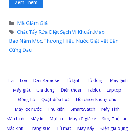
Xem Thêm
Danh
Mã Giảm Giá
mục
Thẻ
Chất Tẩy Rửa Diệt Sạch Vi Khuẩn
,
Mao
Bao
,
Nấm Mốc
,
Thương Hiệu Nước Giặt
,
Vết Bẩn
Cứng Đầu
Tivi
Loa
Dàn Karaoke
Tủ lạnh
Tủ đông
Máy lạnh
Máy giặt
Gia dụng
Điện thoại
Tablet
Laptop
Đồng hồ
Quạt điều hoà
Nồi chiên không dầu
Máy lọc nước
Phụ kiện
Smartwatch
Máy Tính
Màn hình
Máy in
Mực in
Máy cũ giá rẻ
Sim, Thẻ cào
Mắt kính
Trang sức
Tủ mát
Máy sấy
Điện gia dụng