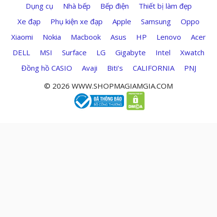
Dụng cụ
Nhà bếp
Bếp điện
Thiết bị làm đẹp
Xe đạp
Phụ kiện xe đạp
Apple
Samsung
Oppo
Xiaomi
Nokia
Macbook
Asus
HP
Lenovo
Acer
DELL
MSI
Surface
LG
Gigabyte
Intel
Xwatch
Đồng hồ CASIO
Avaji
Biti’s
CALIFORNIA
PNJ
© 2026 WWW.SHOPMAGIAMGIA.COM