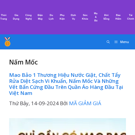
Chuyển
đến
Mẹ
Thời
Gia
Công
Điện
Du
Phụ
Dịch
Sức
Đời
Bảo
Tài
nội
&
Trang
Dụng
Nghệ
Máy
Lịch
Kiện
Vụ
Khỏe
Sống
Hiểm
Chính
Bé
dung
Menu
Nấm Mốc
Mao Bảo 1 Thương Hiệu Nước Giặt, Chất Tẩy
Rửa Diệt Sạch Vi Khuẩn, Nấm Mốc Và Những
Vết Bẩn Cứng Đầu Trên Quần Áo Hàng Đầu Tại
Việt Nam
Thứ Bảy, 14-09-2024
Bởi
MÃ GIẢM GIÁ