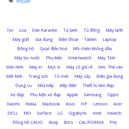
MyJae
Tivi
Loa
Dàn Karaoke
Tủ lạnh
Tủ đông
Máy lạnh
Máy giặt
Gia dụng
Điện thoại
Tablet
Laptop
Đồng hồ
Quạt điều hoà
Nồi chiên không dầu
Máy lọc nước
Phụ kiện
Smartwatch
Máy Tính
Màn hình
Máy in
Mực in
Máy cũ giá rẻ
Sim, Thẻ cào
Mắt kính
Trang sức
Tủ mát
Máy sấy
Điện gia dụng
Dụng cụ
Nhà bếp
Bếp điện
Thiết bị làm đẹp
Xe đạp
Phụ kiện xe đạp
Apple
Samsung
Oppo
Xiaomi
Nokia
Macbook
Asus
HP
Lenovo
Acer
DELL
MSI
Surface
LG
Gigabyte
Intel
Xwatch
Đồng hồ CASIO
Avaji
Biti’s
CALIFORNIA
PNJ