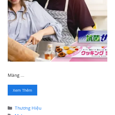
Màng …
Xem Thêm
Danh
Thương Hiệu
mục
Thẻ