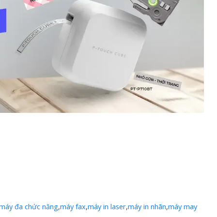
máy đa chức năng
,
máy fax
,
máy in laser
,
máy in nhãn
,
máy may