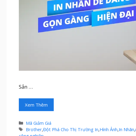
Sản …
Xem Thêm
Danh
Mã Giảm Giá
mục
Thẻ
Brother
,
Đột Phá Cho Thị Trường In
,
Hình Ảnh
,
In Nhãn
,
công nghiệp