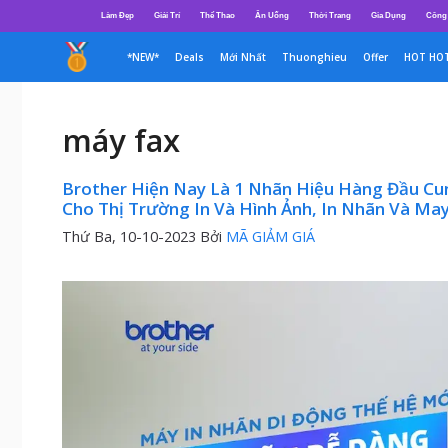
Chuyển
Làm Đẹp
Giải Trí
Thể Thao
Ăn Uống
Thời Trang
Gia Dụng
Công
đến
nội
*NEW*
Deals
Mới Nhất
Thuonghieu
Offer
HOT HO
dung
máy fax
Brother Hiện Nay Là 1 Nhãn Hiệu Hàng Đầu C
Cho Thị Trường In Và Hình Ảnh, In Nhãn Và May
Thứ Ba, 10-10-2023
Bởi
MÃ GIẢM GIÁ