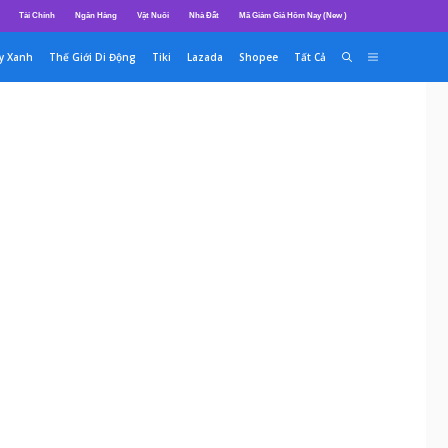
Tài Chính
Ngân Hàng
Vật Nuôi
Nhà Đất
Mã Giảm Giá Hôm Nay (New )
y Xanh
Thế Giới Di Động
Tiki
Lazada
Shopee
Tất Cả