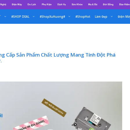
 Nghệ
Điện Máy
Du Lịch
Phụ Kiện
Dịch Vụ
Sức Khỏe
Mẹ & Bé
Đời Sống
Bảo Hiểm
T
#SHOP DEAL
#ShopXuHuong#
#ShopHot
Làm Đẹp
Điện Má
ung Cấp Sản Phẩm Chất Lượng Mang Tính Đột Phá
.