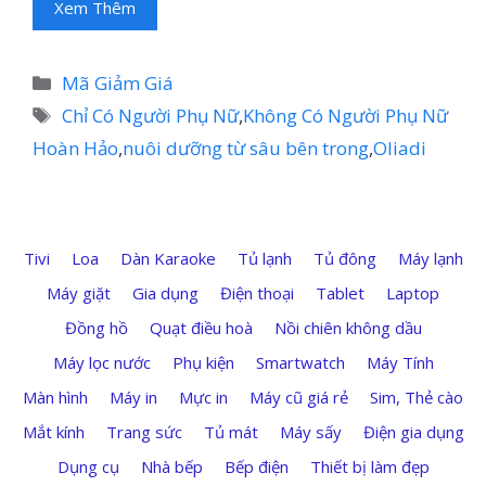
Xem Thêm
Danh
Mã Giảm Giá
mục
Thẻ
Chỉ Có Người Phụ Nữ
,
Không Có Người Phụ Nữ
Hoàn Hảo
,
nuôi dưỡng từ sâu bên trong
,
Oliadi
Tivi
Loa
Dàn Karaoke
Tủ lạnh
Tủ đông
Máy lạnh
Máy giặt
Gia dụng
Điện thoại
Tablet
Laptop
Đồng hồ
Quạt điều hoà
Nồi chiên không dầu
Máy lọc nước
Phụ kiện
Smartwatch
Máy Tính
Màn hình
Máy in
Mực in
Máy cũ giá rẻ
Sim, Thẻ cào
Mắt kính
Trang sức
Tủ mát
Máy sấy
Điện gia dụng
Dụng cụ
Nhà bếp
Bếp điện
Thiết bị làm đẹp