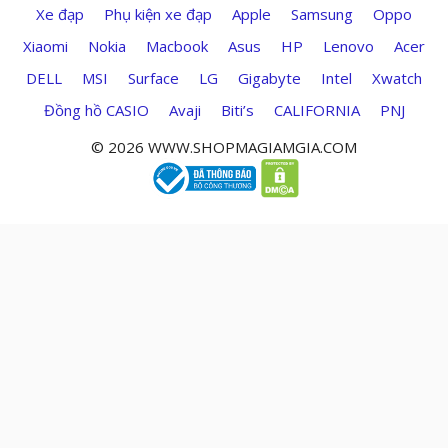
Xe đạp
Phụ kiện xe đạp
Apple
Samsung
Oppo
Xiaomi
Nokia
Macbook
Asus
HP
Lenovo
Acer
DELL
MSI
Surface
LG
Gigabyte
Intel
Xwatch
Đồng hồ CASIO
Avaji
Biti’s
CALIFORNIA
PNJ
© 2026 WWW.SHOPMAGIAMGIA.COM