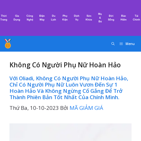
Chuyển
đến
Mẹ
Thời
Gia
Công
Điện
Du
Phụ
Dịch
Sức
Đời
Bảo
Tài
nội
&
Trang
Dụng
Nghệ
Máy
Lịch
Kiện
Vụ
Khỏe
Sống
Hiểm
Chính
Bé
dung
Menu
Không Có Người Phụ Nữ Hoàn Hảo
Với Oliadi, Không Có Người Phụ Nữ Hoàn Hảo,
Chỉ Có Người Phụ Nữ Luôn Vươn Đến Sự 1
Hoàn Hảo Và Không Ngừng Cố Gắng Để Trở
Thành Phiên Bản Tốt Nhất Của Chính Mình.
Thứ Ba, 10-10-2023
Bởi
MÃ GIẢM GIÁ