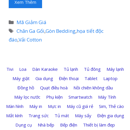
Xem Thêm
Danh
Mã Giảm Giá
mục
Thẻ
Chăn Ga Gối
,
Gòn Bedding
,
họa tiết độc
đáo
,
Vải Cotton
Tivi
Loa
Dàn Karaoke
Tủ lạnh
Tủ đông
Máy lạnh
Máy giặt
Gia dụng
Điện thoại
Tablet
Laptop
Đồng hồ
Quạt điều hoà
Nồi chiên không dầu
Máy lọc nước
Phụ kiện
Smartwatch
Máy Tính
Màn hình
Máy in
Mực in
Máy cũ giá rẻ
Sim, Thẻ cào
Mắt kính
Trang sức
Tủ mát
Máy sấy
Điện gia dụng
Dụng cụ
Nhà bếp
Bếp điện
Thiết bị làm đẹp