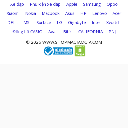
Xe đạp
Phụ kiện xe đạp
Apple
Samsung
Oppo
Xiaomi
Nokia
Macbook
Asus
HP
Lenovo
Acer
DELL
MSI
Surface
LG
Gigabyte
Intel
Xwatch
Đồng hồ CASIO
Avaji
Biti’s
CALIFORNIA
PNJ
© 2026 WWW.SHOPMAGIAMGIA.COM