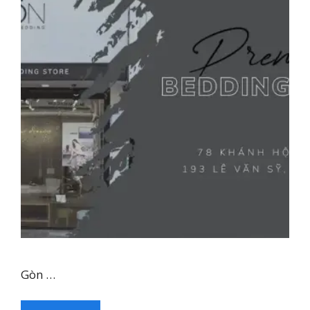
Gòn …