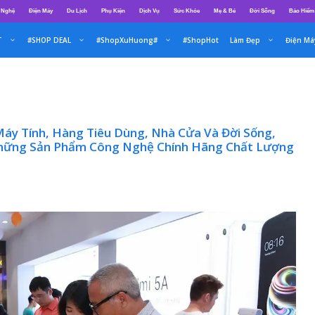
 Nghệ
Điện Máy
Du Lịch
Phụ Kiện
Dịch Vụ
Sức Khỏe
Mẹ & Bé
Đời Sống
Bảo Hiểm
T
#SHOP DEAL
#ShopXuHuong#
#ShopHot
Làm Đẹp
Điện Má
y Tính, Hàng Tiêu Dùng, Nhà Cửa Và Đời Sống,
Những Sản Phẩm Công Nghệ Chính Hãng Chất Lượng