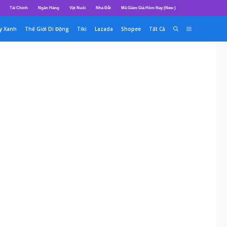
Tài Chính
Ngân Hàng
Vật Nuôi
Nhà Đất
Mã Giảm Giá Hôm Nay (New )
y Xanh
Thế Giới Di Động
Tiki
Lazada
Shopee
Tất Cả