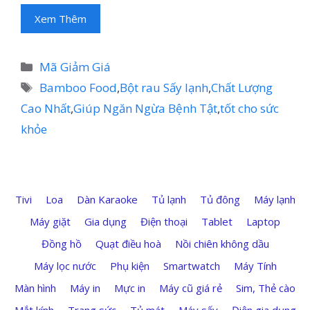
Xem Thêm
Danh
Mã Giảm Giá
mục
Thẻ
Bamboo Food
,
Bột rau Sấy lạnh
,
Chất Lượng
Cao Nhất
,
Giúp Ngăn Ngừa Bệnh Tật
,
tốt cho sức
khỏe
Tivi
Loa
Dàn Karaoke
Tủ lạnh
Tủ đông
Máy lạnh
Máy giặt
Gia dụng
Điện thoại
Tablet
Laptop
Đồng hồ
Quạt điều hoà
Nồi chiên không dầu
Máy lọc nước
Phụ kiện
Smartwatch
Máy Tính
Màn hình
Máy in
Mực in
Máy cũ giá rẻ
Sim, Thẻ cào