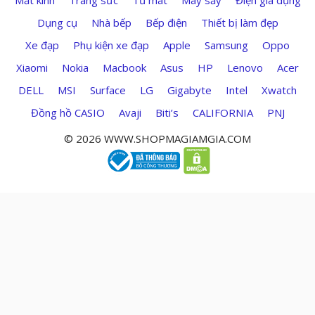
Mắt kính
Trang sức
Tủ mát
Máy sấy
Điện gia dụng
Dụng cụ
Nhà bếp
Bếp điện
Thiết bị làm đẹp
Xe đạp
Phụ kiện xe đạp
Apple
Samsung
Oppo
Xiaomi
Nokia
Macbook
Asus
HP
Lenovo
Acer
DELL
MSI
Surface
LG
Gigabyte
Intel
Xwatch
Đồng hồ CASIO
Avaji
Biti’s
CALIFORNIA
PNJ
© 2026 WWW.SHOPMAGIAMGIA.COM