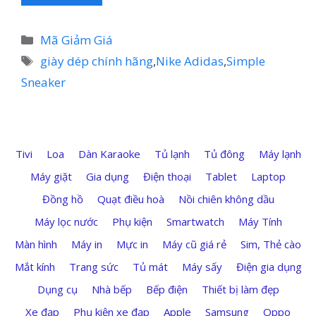
Danh
Mã Giảm Giá
mục
Thẻ
giày dép chính hãng
,
Nike Adidas
,
Simple
Sneaker
Tivi
Loa
Dàn Karaoke
Tủ lạnh
Tủ đông
Máy lạnh
Máy giặt
Gia dụng
Điện thoại
Tablet
Laptop
Đồng hồ
Quạt điều hoà
Nồi chiên không dầu
Máy lọc nước
Phụ kiện
Smartwatch
Máy Tính
Màn hình
Máy in
Mực in
Máy cũ giá rẻ
Sim, Thẻ cào
Mắt kính
Trang sức
Tủ mát
Máy sấy
Điện gia dụng
Dụng cụ
Nhà bếp
Bếp điện
Thiết bị làm đẹp
Xe đạp
Phụ kiện xe đạp
Apple
Samsung
Oppo