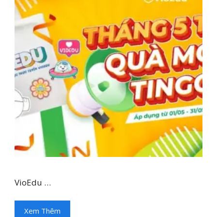
VioEdu …
Xem Thêm