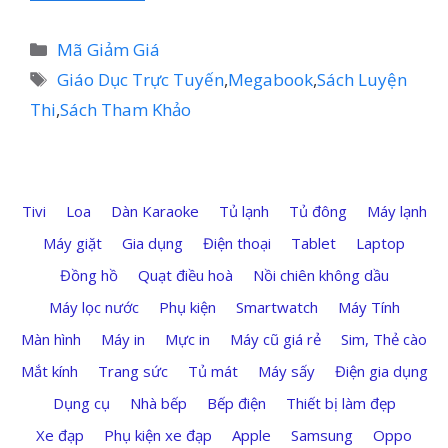
Danh
Mã Giảm Giá
mục
Thẻ
Giáo Dục Trực Tuyến
,
Megabook
,
Sách Luyện
Thi
,
Sách Tham Khảo
Tivi
Loa
Dàn Karaoke
Tủ lạnh
Tủ đông
Máy lạnh
Máy giặt
Gia dụng
Điện thoại
Tablet
Laptop
Đồng hồ
Quạt điều hoà
Nồi chiên không dầu
Máy lọc nước
Phụ kiện
Smartwatch
Máy Tính
Màn hình
Máy in
Mực in
Máy cũ giá rẻ
Sim, Thẻ cào
Mắt kính
Trang sức
Tủ mát
Máy sấy
Điện gia dụng
Dụng cụ
Nhà bếp
Bếp điện
Thiết bị làm đẹp
Xe đạp
Phụ kiện xe đạp
Apple
Samsung
Oppo