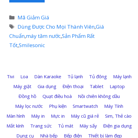
Danh
Mã Giảm Giá
mục
Thẻ
Dùng Được Cho Mọi Thành Viên
,
Giá
Chuẩn
,
máy tăm nước
,
Sản Phẩm Rất
Tốt
,
Smilesonic
Tivi
Loa
Dàn Karaoke
Tủ lạnh
Tủ đông
Máy lạnh
Máy giặt
Gia dụng
Điện thoại
Tablet
Laptop
Đồng hồ
Quạt điều hoà
Nồi chiên không dầu
Máy lọc nước
Phụ kiện
Smartwatch
Máy Tính
Màn hình
Máy in
Mực in
Máy cũ giá rẻ
Sim, Thẻ cào
Mắt kính
Trang sức
Tủ mát
Máy sấy
Điện gia dụng
Dụng cụ
Nhà bếp
Bếp điện
Thiết bị làm đẹp