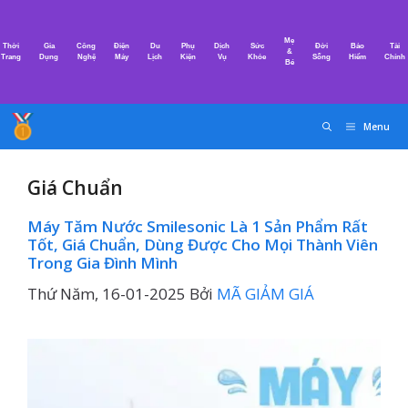
Chuyển
đến
Mẹ
Thời
Gia
Công
Điện
Du
Phụ
Dịch
Sức
Đời
Bảo
Tài
nội
&
Trang
Dụng
Nghệ
Máy
Lịch
Kiện
Vụ
Khỏe
Sống
Hiểm
Chính
Bé
dung
Menu
Giá Chuẩn
Máy Tăm Nước Smilesonic Là 1 Sản Phẩm Rất
Tốt, Giá Chuẩn, Dùng Được Cho Mọi Thành Viên
Trong Gia Đình Mình
Thứ Năm, 16-01-2025
Bởi
MÃ GIẢM GIÁ