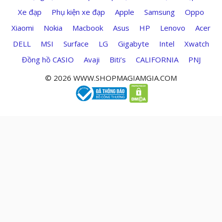
Xe đạp
Phụ kiện xe đạp
Apple
Samsung
Oppo
Xiaomi
Nokia
Macbook
Asus
HP
Lenovo
Acer
DELL
MSI
Surface
LG
Gigabyte
Intel
Xwatch
Đồng hồ CASIO
Avaji
Biti’s
CALIFORNIA
PNJ
© 2026 WWW.SHOPMAGIAMGIA.COM