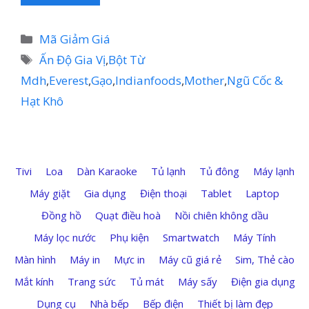
Danh
Mã Giảm Giá
mục
Thẻ
Ấn Độ Gia Vị
,
Bột Từ
Mdh
,
Everest
,
Gạo
,
Indianfoods
,
Mother
,
Ngũ Cốc &
Hạt Khô
Tivi
Loa
Dàn Karaoke
Tủ lạnh
Tủ đông
Máy lạnh
Máy giặt
Gia dụng
Điện thoại
Tablet
Laptop
Đồng hồ
Quạt điều hoà
Nồi chiên không dầu
Máy lọc nước
Phụ kiện
Smartwatch
Máy Tính
Màn hình
Máy in
Mực in
Máy cũ giá rẻ
Sim, Thẻ cào
Mắt kính
Trang sức
Tủ mát
Máy sấy
Điện gia dụng
Dụng cụ
Nhà bếp
Bếp điện
Thiết bị làm đẹp