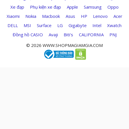
Xe đạp
Phụ kiện xe đạp
Apple
Samsung
Oppo
Xiaomi
Nokia
Macbook
Asus
HP
Lenovo
Acer
DELL
MSI
Surface
LG
Gigabyte
Intel
Xwatch
Đồng hồ CASIO
Avaji
Biti’s
CALIFORNIA
PNJ
© 2026 WWW.SHOPMAGIAMGIA.COM