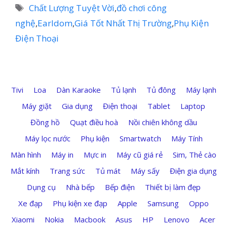
mục
Thẻ
Chất Lượng Tuyệt Vời
,
đồ chơi công
nghệ
,
Earldom
,
Giá Tốt Nhất Thị Trường
,
Phụ Kiện
Điện Thoại
Tivi
Loa
Dàn Karaoke
Tủ lạnh
Tủ đông
Máy lạnh
Máy giặt
Gia dụng
Điện thoại
Tablet
Laptop
Đồng hồ
Quạt điều hoà
Nồi chiên không dầu
Máy lọc nước
Phụ kiện
Smartwatch
Máy Tính
Màn hình
Máy in
Mực in
Máy cũ giá rẻ
Sim, Thẻ cào
Mắt kính
Trang sức
Tủ mát
Máy sấy
Điện gia dụng
Dụng cụ
Nhà bếp
Bếp điện
Thiết bị làm đẹp
Xe đạp
Phụ kiện xe đạp
Apple
Samsung
Oppo
Xiaomi
Nokia
Macbook
Asus
HP
Lenovo
Acer