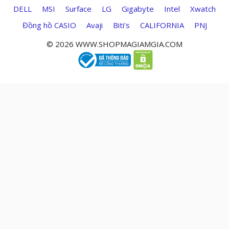
DELL
MSI
Surface
LG
Gigabyte
Intel
Xwatch
Đồng hồ CASIO
Avaji
Biti’s
CALIFORNIA
PNJ
© 2026 WWW.SHOPMAGIAMGIA.COM