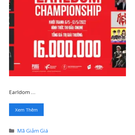
Earldom …
Xem Thêm
Danh
Mã Giảm Giá