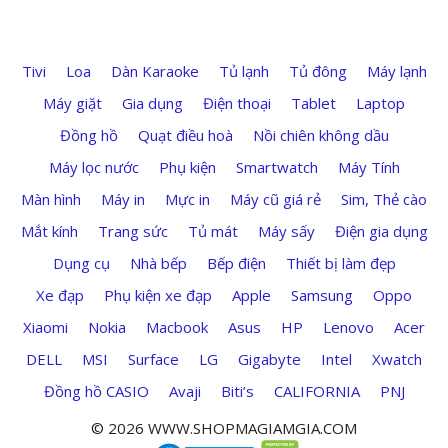
Tivi
Loa
Dàn Karaoke
Tủ lạnh
Tủ đông
Máy lạnh
Máy giặt
Gia dụng
Điện thoại
Tablet
Laptop
Đồng hồ
Quạt điều hoà
Nồi chiên không dầu
Máy lọc nước
Phụ kiện
Smartwatch
Máy Tính
Màn hình
Máy in
Mực in
Máy cũ giá rẻ
Sim, Thẻ cào
Mắt kính
Trang sức
Tủ mát
Máy sấy
Điện gia dụng
Dụng cụ
Nhà bếp
Bếp điện
Thiết bị làm đẹp
Xe đạp
Phụ kiện xe đạp
Apple
Samsung
Oppo
Xiaomi
Nokia
Macbook
Asus
HP
Lenovo
Acer
DELL
MSI
Surface
LG
Gigabyte
Intel
Xwatch
Đồng hồ CASIO
Avaji
Biti’s
CALIFORNIA
PNJ
© 2026 WWW.SHOPMAGIAMGIA.COM