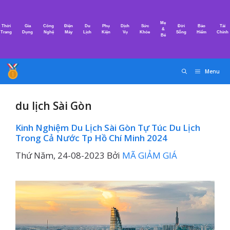
Chuyển
đến
Mẹ
Thời
Gia
Công
Điện
Du
Phụ
Dịch
Sức
Đời
Bảo
Tài
nội
&
Trang
Dụng
Nghệ
Máy
Lịch
Kiện
Vụ
Khỏe
Sống
Hiểm
Chính
Bé
dung
Menu
du lịch Sài Gòn
Kinh Nghiệm Du Lịch Sài Gòn Tự Túc Du Lịch
Trong Cả Nước Tp Hồ Chí Minh 2024
Thứ Năm, 24-08-2023
Bởi
MÃ GIẢM GIÁ