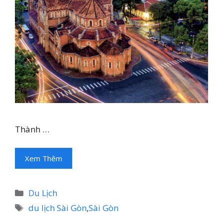
Thành …
Xem Thêm
Danh
Du Lịch
mục
Thẻ
du lịch Sài Gòn
,
Sài Gòn