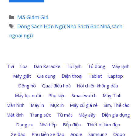
Danh
Mã Giảm Giá
mục
Thẻ
Dòng Sách Hán Ngữ
,
Nhà Sách Bác Nhã
,
sách
ngoại ngữ
Tivi
Loa
Dàn Karaoke
Tủ lạnh
Tủ đông
Máy lạnh
Máy giặt
Gia dụng
Điện thoại
Tablet
Laptop
Đồng hồ
Quạt điều hoà
Nồi chiên không dầu
Máy lọc nước
Phụ kiện
Smartwatch
Máy Tính
Màn hình
Máy in
Mực in
Máy cũ giá rẻ
Sim, Thẻ cào
Mắt kính
Trang sức
Tủ mát
Máy sấy
Điện gia dụng
Dụng cụ
Nhà bếp
Bếp điện
Thiết bị làm đẹp
Xe đạp
Phụ kiện xe đạp
Apple
Samsung
Oppo