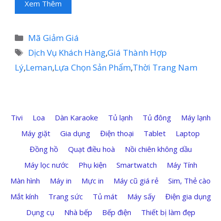
Xem Thêm
Danh
Mã Giảm Giá
mục
Thẻ
Dịch Vụ Khách Hàng
,
Giá Thành Hợp
Lý
,
Leman
,
Lựa Chọn Sản Phẩm
,
Thời Trang Nam
Tivi
Loa
Dàn Karaoke
Tủ lạnh
Tủ đông
Máy lạnh
Máy giặt
Gia dụng
Điện thoại
Tablet
Laptop
Đồng hồ
Quạt điều hoà
Nồi chiên không dầu
Máy lọc nước
Phụ kiện
Smartwatch
Máy Tính
Màn hình
Máy in
Mực in
Máy cũ giá rẻ
Sim, Thẻ cào
Mắt kính
Trang sức
Tủ mát
Máy sấy
Điện gia dụng
Dụng cụ
Nhà bếp
Bếp điện
Thiết bị làm đẹp