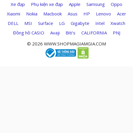
Xe đạp
Phụ kiện xe đạp
Apple
Samsung
Oppo
Xiaomi
Nokia
Macbook
Asus
HP
Lenovo
Acer
DELL
MSI
Surface
LG
Gigabyte
Intel
Xwatch
Đồng hồ CASIO
Avaji
Biti’s
CALIFORNIA
PNJ
© 2026 WWW.SHOPMAGIAMGIA.COM