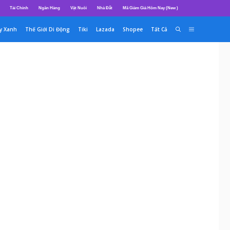
Tài Chính
Ngân Hàng
Vật Nuôi
Nhà Đất
Mã Giảm Giá Hôm Nay (New )
y Xanh
Thế Giới Di Động
Tiki
Lazada
Shopee
Tất Cả