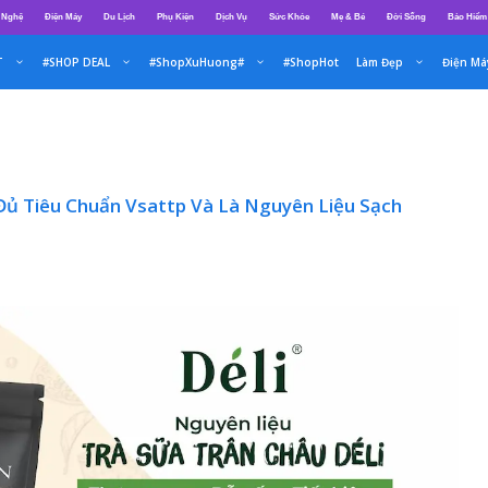
 Nghệ
Điện Máy
Du Lịch
Phụ Kiện
Dịch Vụ
Sức Khỏe
Mẹ & Bé
Đời Sống
Bảo Hiểm
T
#SHOP DEAL
#ShopXuHuong#
#ShopHot
Làm Đẹp
Điện Má
Đủ Tiêu Chuẩn Vsattp Và Là Nguyên Liệu Sạch