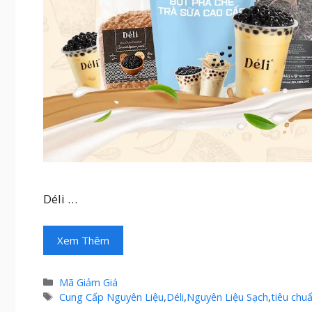
Déli …
Xem Thêm
Danh
Mã Giảm Giá
mục
Thẻ
Cung Cấp Nguyên Liệu
,
Déli
,
Nguyên Liệu Sạch
,
tiêu ch