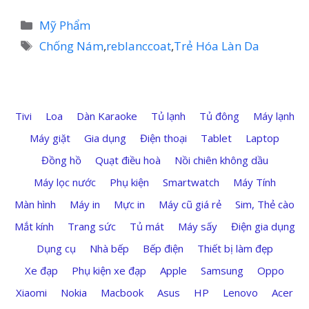
Danh
Mỹ Phẩm
mục
Thẻ
Chống Nám
,
reblanccoat
,
Trẻ Hóa Làn Da
Tivi
Loa
Dàn Karaoke
Tủ lạnh
Tủ đông
Máy lạnh
Máy giặt
Gia dụng
Điện thoại
Tablet
Laptop
Đồng hồ
Quạt điều hoà
Nồi chiên không dầu
Máy lọc nước
Phụ kiện
Smartwatch
Máy Tính
Màn hình
Máy in
Mực in
Máy cũ giá rẻ
Sim, Thẻ cào
Mắt kính
Trang sức
Tủ mát
Máy sấy
Điện gia dụng
Dụng cụ
Nhà bếp
Bếp điện
Thiết bị làm đẹp
Xe đạp
Phụ kiện xe đạp
Apple
Samsung
Oppo
Xiaomi
Nokia
Macbook
Asus
HP
Lenovo
Acer