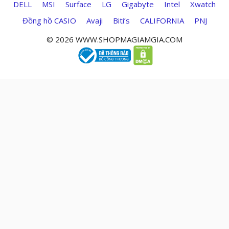
DELL
MSI
Surface
LG
Gigabyte
Intel
Xwatch
Đồng hồ CASIO
Avaji
Biti’s
CALIFORNIA
PNJ
© 2026 WWW.SHOPMAGIAMGIA.COM