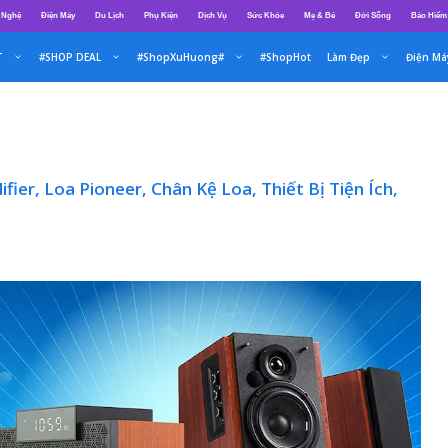
 Nghệ
Điện Máy
Du Lịch
Phụ Kiện
Dịch Vụ
Sức Khỏe
Mẹ & Bé
Đời Sống
Bảo Hiểm
T
#SHOP DEAL
#ShopXuHuong#
#ShopHot
Làm Đẹp
Điện Má
fier, Loa Pioneer, Chân Kệ Loa, Thiết Bị Tiện Ích,