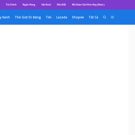
Tài Chính
Ngân Hàng
Vật Nuôi
Nhà Đất
Mã Giảm Giá Hôm Nay (New )
y Xanh
Thế Giới Di Động
Tiki
Lazada
Shopee
Tất Cả