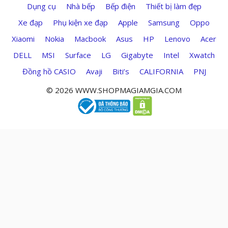
Dụng cụ
Nhà bếp
Bếp điện
Thiết bị làm đẹp
Xe đạp
Phụ kiện xe đạp
Apple
Samsung
Oppo
Xiaomi
Nokia
Macbook
Asus
HP
Lenovo
Acer
DELL
MSI
Surface
LG
Gigabyte
Intel
Xwatch
Đồng hồ CASIO
Avaji
Biti’s
CALIFORNIA
PNJ
© 2026 WWW.SHOPMAGIAMGIA.COM