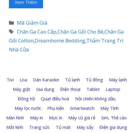
Xem Thêm
Danh
Mã Giảm Giá
mục
Thẻ
Chăn Ga Cao Cấp
,
Chăn Ga Gối Cho Bé
,
Chăn Ga
Gối Cotton
,
Dreamhome Bedding
,
Thảm Trang Trí
Nhà Cửa
Tivi
Loa
Dàn Karaoke
Tủ lạnh
Tủ đông
Máy lạnh
Máy giặt
Gia dụng
Điện thoại
Tablet
Laptop
Đồng hồ
Quạt điều hoà
Nồi chiên không dầu
Máy lọc nước
Phụ kiện
Smartwatch
Máy Tính
Màn hình
Máy in
Mực in
Máy cũ giá rẻ
Sim, Thẻ cào
Mắt kính
Trang sức
Tủ mát
Máy sấy
Điện gia dụng