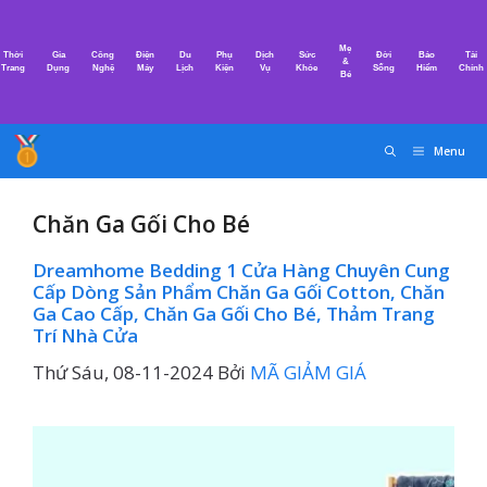
Chuyển
đến
Mẹ
Thời
Gia
Công
Điện
Du
Phụ
Dịch
Sức
Đời
Bảo
Tài
nội
&
Trang
Dụng
Nghệ
Máy
Lịch
Kiện
Vụ
Khỏe
Sống
Hiểm
Chính
Bé
dung
Menu
Chăn Ga Gối Cho Bé
Dreamhome Bedding 1 Cửa Hàng Chuyên Cung
Cấp Dòng Sản Phẩm Chăn Ga Gối Cotton, Chăn
Ga Cao Cấp, Chăn Ga Gối Cho Bé, Thảm Trang
Trí Nhà Cửa
Thứ Sáu, 08-11-2024
Bởi
MÃ GIẢM GIÁ