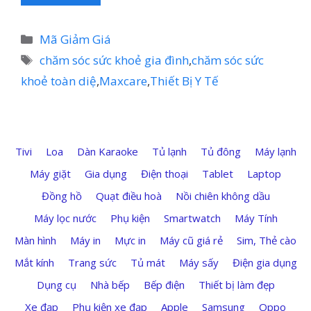
Danh
Mã Giảm Giá
mục
Thẻ
chăm sóc sức khoẻ gia đình
,
chăm sóc sức
khoẻ toàn diệ
,
Maxcare
,
Thiết Bị Y Tế
Tivi
Loa
Dàn Karaoke
Tủ lạnh
Tủ đông
Máy lạnh
Máy giặt
Gia dụng
Điện thoại
Tablet
Laptop
Đồng hồ
Quạt điều hoà
Nồi chiên không dầu
Máy lọc nước
Phụ kiện
Smartwatch
Máy Tính
Màn hình
Máy in
Mực in
Máy cũ giá rẻ
Sim, Thẻ cào
Mắt kính
Trang sức
Tủ mát
Máy sấy
Điện gia dụng
Dụng cụ
Nhà bếp
Bếp điện
Thiết bị làm đẹp
Xe đạp
Phụ kiện xe đạp
Apple
Samsung
Oppo