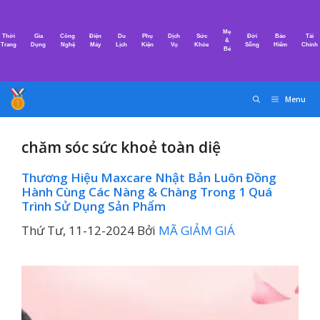
Chuyển
đến
Mẹ
Thời
Gia
Công
Điện
Du
Phụ
Dịch
Sức
Đời
Bảo
Tài
nội
&
Trang
Dụng
Nghệ
Máy
Lịch
Kiện
Vụ
Khỏe
Sống
Hiểm
Chính
Bé
dung
Menu
chăm sóc sức khoẻ toàn diệ
Thương Hiệu Maxcare Nhật Bản Luôn Đồng
Hành Cùng Các Nàng & Chàng Trong 1 Quá
Trình Sử Dụng Sản Phẩm
Thứ Tư, 11-12-2024
Bởi
MÃ GIẢM GIÁ