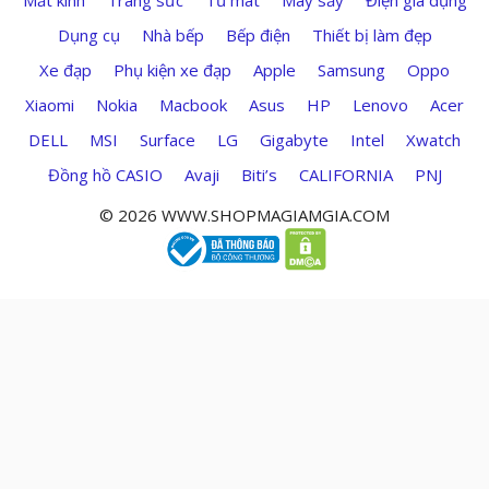
Mắt kính
Trang sức
Tủ mát
Máy sấy
Điện gia dụng
Dụng cụ
Nhà bếp
Bếp điện
Thiết bị làm đẹp
Xe đạp
Phụ kiện xe đạp
Apple
Samsung
Oppo
Xiaomi
Nokia
Macbook
Asus
HP
Lenovo
Acer
DELL
MSI
Surface
LG
Gigabyte
Intel
Xwatch
Đồng hồ CASIO
Avaji
Biti’s
CALIFORNIA
PNJ
© 2026 WWW.SHOPMAGIAMGIA.COM