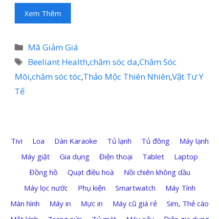
Xem Thêm
Danh
Mã Giảm Giá
mục
Thẻ
Beeliant Health
,
chăm sóc da
,
Chăm Sóc
Môi
,
chăm sóc tóc
,
Thảo Mộc Thiên Nhiên
,
Vật Tư Y
Tế
Tivi
Loa
Dàn Karaoke
Tủ lạnh
Tủ đông
Máy lạnh
Máy giặt
Gia dụng
Điện thoại
Tablet
Laptop
Đồng hồ
Quạt điều hoà
Nồi chiên không dầu
Máy lọc nước
Phụ kiện
Smartwatch
Máy Tính
Màn hình
Máy in
Mực in
Máy cũ giá rẻ
Sim, Thẻ cào