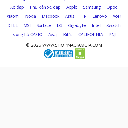
Xe đạp
Phụ kiện xe đạp
Apple
Samsung
Oppo
Xiaomi
Nokia
Macbook
Asus
HP
Lenovo
Acer
DELL
MSI
Surface
LG
Gigabyte
Intel
Xwatch
Đồng hồ CASIO
Avaji
Biti’s
CALIFORNIA
PNJ
© 2026 WWW.SHOPMAGIAMGIA.COM