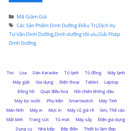
Danh
Mã Giảm Giá
mục
Thẻ
Các Sản Phẩm Dinh Dưỡng Điều Trị
,
Dịch Vụ
Tư Vấn Dinh Dưỡng
,
Dinh dưỡng tối ưu
,
Giải Pháp
Dinh Dưỡng
Tivi
Loa
Dàn Karaoke
Tủ lạnh
Tủ đông
Máy lạnh
Máy giặt
Gia dụng
Điện thoại
Tablet
Laptop
Đồng hồ
Quạt điều hoà
Nồi chiên không dầu
Máy lọc nước
Phụ kiện
Smartwatch
Máy Tính
Màn hình
Máy in
Mực in
Máy cũ giá rẻ
Sim, Thẻ cào
Mắt kính
Trang sức
Tủ mát
Máy sấy
Điện gia dụng
Dụng cụ
Nhà bếp
Bếp điện
Thiết bị làm đẹp