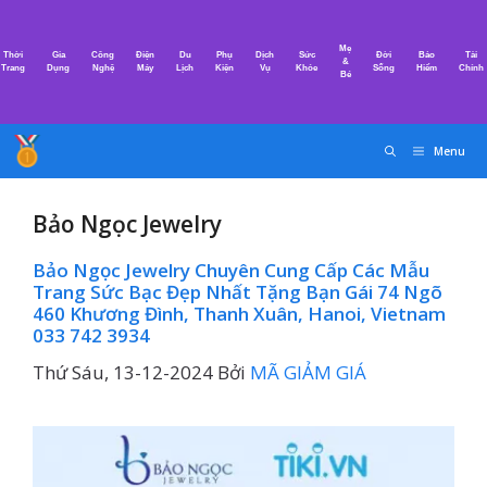
Chuyển
đến
Mẹ
Thời
Gia
Công
Điện
Du
Phụ
Dịch
Sức
Đời
Bảo
Tài
nội
&
Trang
Dụng
Nghệ
Máy
Lịch
Kiện
Vụ
Khỏe
Sống
Hiểm
Chính
Bé
dung
Menu
Bảo Ngọc Jewelry
Bảo Ngọc Jewelry Chuyên Cung Cấp Các Mẫu
Trang Sức Bạc Đẹp Nhất Tặng Bạn Gái 74 Ngõ
460 Khương Đình, Thanh Xuân, Hanoi, Vietnam
033 742 3934
Thứ Sáu, 13-12-2024
Bởi
MÃ GIẢM GIÁ