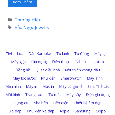
Xem Thêm
Danh
Thương Hiệu
mục
Thẻ
Bảo Ngọc Jewelry
Tivi
Loa
Dàn Karaoke
Tủ lạnh
Tủ đông
Máy lạnh
Máy giặt
Gia dụng
Điện thoại
Tablet
Laptop
Đồng hồ
Quạt điều hoà
Nồi chiên không dầu
Máy lọc nước
Phụ kiện
Smartwatch
Máy Tính
Màn hình
Máy in
Mực in
Máy cũ giá rẻ
Sim, Thẻ cào
Mắt kính
Trang sức
Tủ mát
Máy sấy
Điện gia dụng
Dụng cụ
Nhà bếp
Bếp điện
Thiết bị làm đẹp
Xe đạp
Phụ kiện xe đạp
Apple
Samsung
Oppo