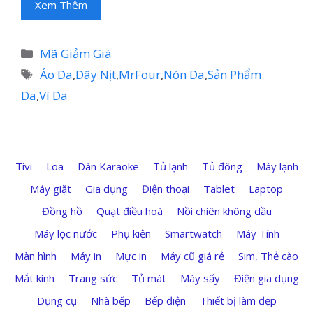
Xem Thêm
Danh
Mã Giảm Giá
mục
Thẻ
Áo Da
,
Dây Nịt
,
MrFour
,
Nón Da
,
Sản Phẩm
Da
,
Ví Da
Tivi
Loa
Dàn Karaoke
Tủ lạnh
Tủ đông
Máy lạnh
Máy giặt
Gia dụng
Điện thoại
Tablet
Laptop
Đồng hồ
Quạt điều hoà
Nồi chiên không dầu
Máy lọc nước
Phụ kiện
Smartwatch
Máy Tính
Màn hình
Máy in
Mực in
Máy cũ giá rẻ
Sim, Thẻ cào
Mắt kính
Trang sức
Tủ mát
Máy sấy
Điện gia dụng
Dụng cụ
Nhà bếp
Bếp điện
Thiết bị làm đẹp