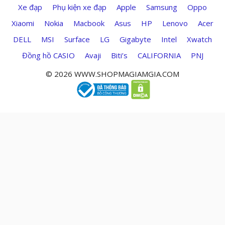
Xe đạp
Phụ kiện xe đạp
Apple
Samsung
Oppo
Xiaomi
Nokia
Macbook
Asus
HP
Lenovo
Acer
DELL
MSI
Surface
LG
Gigabyte
Intel
Xwatch
Đồng hồ CASIO
Avaji
Biti’s
CALIFORNIA
PNJ
© 2026 WWW.SHOPMAGIAMGIA.COM