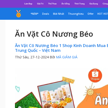
Chuyển
Làm Đẹp
Giải Trí
Thể Thao
Ăn Uống
Thời Trang
Gia Dụng
Công
đến
nội
*NEW*
Deals
Mới Nhất
Thuonghieu
Offer
HOT HO
dung
Ăn Vặt Cô Nương Béo
Ăn Vặt Cô Nương Béo 1 Shop Kinh Doanh Mua B
Trung Quốc – Việt Nam
Thứ Sáu, 27-12-2024
Bởi
MÃ GIẢM GIÁ