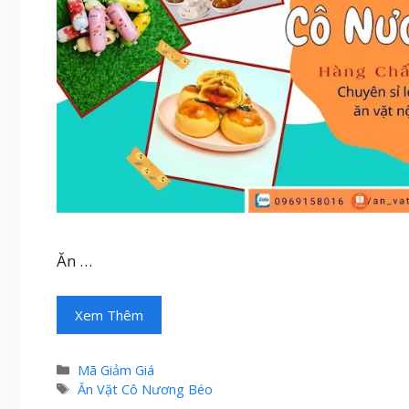
Ăn …
Xem Thêm
Danh
Mã Giảm Giá
mục
Thẻ
Ăn Vặt Cô Nương Béo