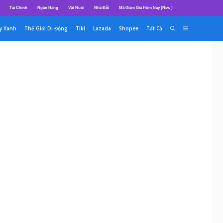
Tài Chính
Ngân Hàng
Vật Nuôi
Nhà Đất
Mã Giảm Giá Hôm Nay (New )
y Xanh
Thế Giới Di Động
Tiki
Lazada
Shopee
Tất Cả