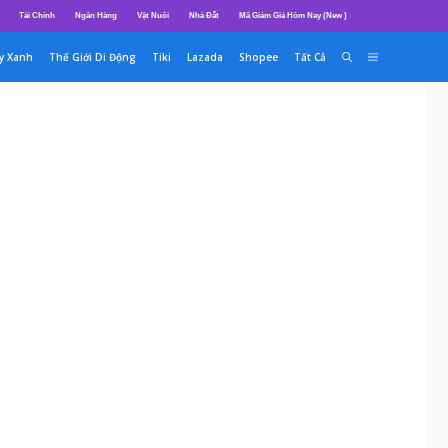
Tài Chính
Ngân Hàng
Vật Nuôi
Nhà Đất
Mã Giảm Giá Hôm Nay (New )
y Xanh
Thế Giới Di Động
Tiki
Lazada
Shopee
Tất Cả