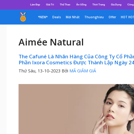
Chuyển
Làm Đẹp
Giải Trí
Thể Thao
Ăn Uống
Thời Trang
Gia Dụng
Công
đến
nội
*NEW*
Deals
Mới Nhất
Thuonghieu
Offer
HOT HO
dung
Aimée Natural
The Cafuné Là Nhãn Hàng Của Công Ty Cổ Phầ
Phần Ixora Cosmetics Được Thành Lập Ngày 24
Thứ Sáu, 13-10-2023
Bởi
MÃ GIẢM GIÁ