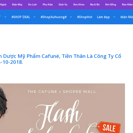
 Nghệ
Điện Máy
Du Lịch
Phụ Kiện
Dịch Vụ
Sức Khỏe
Mẹ & Bé
Đời Sống
Bảo Hiểm
T
#SHOP DEAL
#ShopXuHuong#
#ShopHot
Làm Đẹp
Điện Má
n Dược Mỹ Phẩm Cafuné, Tiền Thân Là Công Ty Cổ
-10-2018.