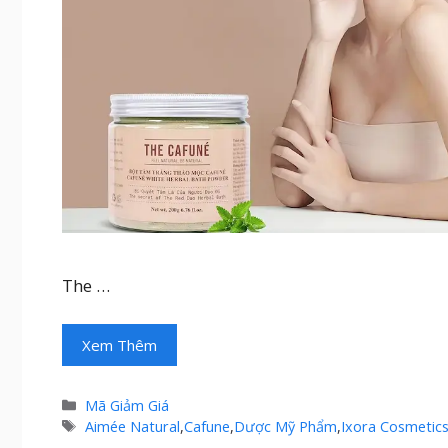
The …
Xem Thêm
Danh
Mã Giảm Giá
mục
Thẻ
Aimée Natural
,
Cafune
,
Dược Mỹ Phẩm
,
Ixora Cosmetic