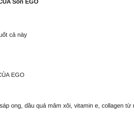
CỦA Son EGO
uốt cả này
CỦA EGO
i sáp ong, dầu quả mâm xôi, vitamin e, collagen t