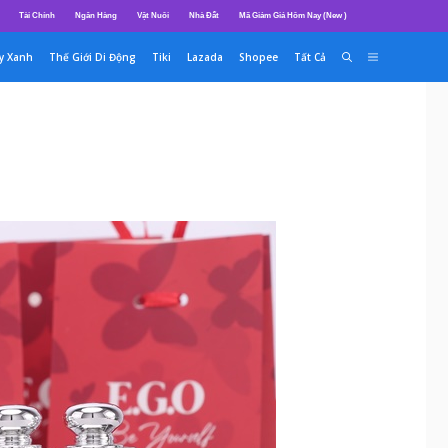
Tài Chính
Ngân Hàng
Vật Nuôi
Nhà Đất
Mã Giảm Giá Hôm Nay (New )
y Xanh
Thế Giới Di Động
Tiki
Lazada
Shopee
Tất Cả