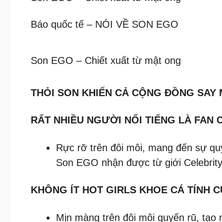
Báo quốc tế – NÓI VỀ SON EGO
Son EGO – Chiết xuất từ mật ong
THỎI SON KHIẾN CẢ CỘNG ĐỒNG SAY 
RẤT NHIỀU NGƯỜI NỔI TIẾNG LÀ FAN 
Rực rỡ trên đôi môi, mang đến sự qu
Son EGO nhận được từ giới Celebrity
KHÔNG ÍT HOT GIRLS KHOE CÁ TÍNH 
Mịn màng trên đôi môi quyến rũ, tạo n