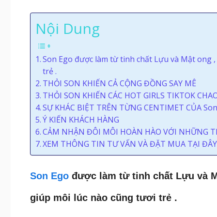
Nội Dung
Son Ego được làm từ tinh chất Lựu và Mật ong , 
trẻ .
THỎI SON KHIẾN CẢ CỘNG ĐỒNG SAY MÊ
THỎI SON KHIẾN CÁC HOT GIRLS TIKTOK CHA
SỰ KHÁC BIỆT TRÊN TỪNG CENTIMET CỦA So
Ý KIẾN KHÁCH HÀNG
CẢM NHẬN ĐÔI MÔI HOÀN HÀO VỚI NHỮNG T
XEM THÔNG TIN TƯ VẤN VÀ ĐẶT MUA TẠI ĐÂ
Son Ego
được làm từ tinh chất Lựu và Mậ
giúp môi lúc nào cũng tươi trẻ .