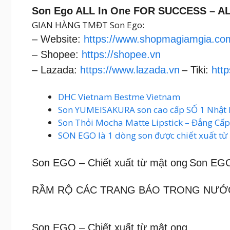
Son Ego ALL In One FOR SUCCESS – AL
GIAN HÀNG TMĐT Son Ego:
– Website:
https://www.shopmagiamgia.co
– Shopee:
https://shopee.vn
– Lazada:
https://www.lazada.vn
– Tiki:
http
DHC Vietnam Bestme Vietnam
Son YUMEISAKURA son cao cấp SỐ 1 Nhật
Son Thỏi Mocha Matte Lipstick – Đẳng Cấ
SON EGO là 1 dòng son được chiết xuất từ
Son EGO – Chiết xuất từ mật ong
Son EGO 
RẦM RỘ CÁC TRANG BÁO TRONG NƯỚ
Son EGO – Chiết xuất từ mật ong