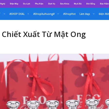
 Nghệ
Điện Máy
Du Lịch
Phụ Kiện
Dịch Vụ
Sức Khỏe
Mẹ & Bé
Đời Sống
Bảo Hiểm
T
#SHOP DEAL
#ShopXuHuong#
#ShopHot
Làm Đẹp
Điện Má
 Chiết Xuất Từ Mật Ong