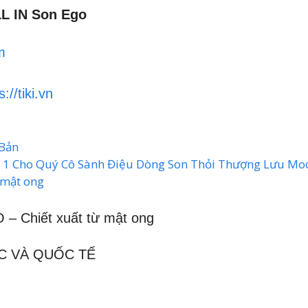
L IN Son Ego
m
s://tiki.vn
 Bản
p 1 Cho Quý Cô Sành Điệu Dòng Son Thỏi Thượng Lưu Mo
 mật ong
– Chiết xuất từ mật ong
C VÀ QUỐC TẾ