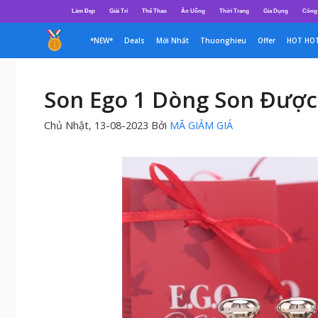
Chuyển
Làm Đẹp
Giải Trí
Thể Thao
Ăn Uống
Thời Trang
Gia Dụng
Công
đến
nội
*NEW*
Deals
Mới Nhất
Thuonghieu
Offer
HOT HO
dung
Son Ego 1 Dòng Son Được
Chủ Nhật, 13-08-2023
Bởi
MÃ GIẢM GIÁ