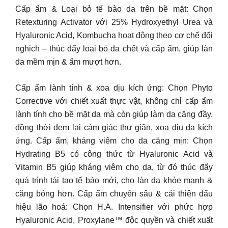
Cấp ẩm & Loại bỏ tế bào da trên bề mặt: Chọn
Retexturing Activator với 25% Hydroxyethyl Urea và
Hyaluronic Acid, Kombucha hoạt động theo cơ chế đối
nghịch – thúc đẩy loại bỏ da chết và cấp ẩm, giúp làn
da mềm mịn & ẩm mượt hơn.
Cấp ẩm lành tính & xoa dịu kích ứng: Chọn Phyto
Corrective với chiết xuất thực vật, không chỉ cấp ẩm
lành tính cho bề mặt da mà còn giúp làm da căng đầy,
đồng thời đem lại cảm giác thư giãn, xoa dịu da kích
ứng. Cấp ẩm, kháng viêm cho da căng mịn: Chọn
Hydrating B5 có công thức từ Hyaluronic Acid và
Vitamin B5 giúp kháng viêm cho da, từ đó thúc đẩy
quá trình tái tạo tế bào mới, cho làn da khỏe mạnh &
căng bóng hơn. Cấp ẩm chuyên sâu & cải thiện dấu
hiệu lão hoá: Chọn H.A. Intensifier với phức hợp
Hyaluronic Acid, Proxylane™ độc quyền và chiết xuất