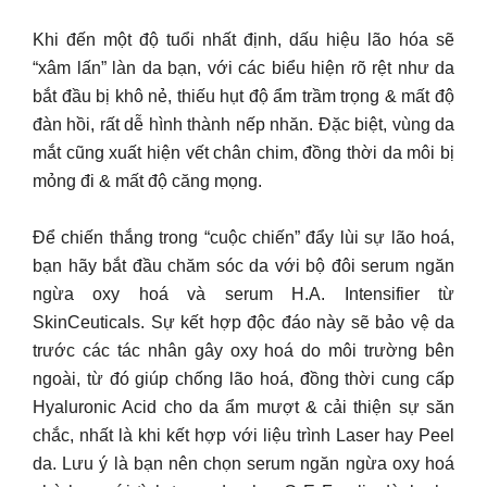
Khi đến một độ tuổi nhất định, dấu hiệu lão hóa sẽ
“xâm lấn” làn da bạn, với các biểu hiện rõ rệt như da
bắt đầu bị khô nẻ, thiếu hụt độ ẩm trầm trọng & mất độ
đàn hồi, rất dễ hình thành nếp nhăn. Đặc biệt, vùng da
mắt cũng xuất hiện vết chân chim, đồng thời da môi bị
mỏng đi & mất độ căng mọng.
Để chiến thắng trong “cuộc chiến” đẩy lùi sự lão hoá,
bạn hãy bắt đầu chăm sóc da với bộ đôi serum ngăn
ngừa oxy hoá và serum H.A. Intensifier từ
SkinCeuticals. Sự kết hợp độc đáo này sẽ bảo vệ da
trước các tác nhân gây oxy hoá do môi trường bên
ngoài, từ đó giúp chống lão hoá, đồng thời cung cấp
Hyaluronic Acid cho da ẩm mượt & cải thiện sự săn
chắc, nhất là khi kết hợp với liệu trình Laser hay Peel
da. Lưu ý là bạn nên chọn serum ngăn ngừa oxy hoá