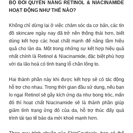
BỘ ĐÔI QUYỀN NĂNG RETINOL & NIACINAMIDE
HOẠT ĐỘNG NHƯ THẾ NÀO?
Không chỉ dừng lại ở việc chăm sóc da cơ bản, các tín
đồ skincare ngày nay đã trở nên thông thái hơn, biết
dùng kết hợp các hoạt chất mạnh để nâng tầm hiệu
quả cho làn da. Một trong những sự kết hợp hiệu quả
nhất chính là Retinol & Niacinamide, đặc biệt phù hợp
với da lão hoá có tình trạng lỗ chân lông to.
Hai thành phần này khi được kết hợp sẽ có tác động
hỗ trợ cho nhau. Trong thời gian đầu sử dụng, nếu bạn
lo ngại Retinol sẽ gây kích ứng da như bong tróc, mẩn
đỏ thì hoạt chất Niacinamide sẽ là thành phần giúp
giảm tình trạng ửng đỏ của da, hỗ trợ thúc đẩy quá
trình tái tạo tế bào da mới khoẻ mạnh hơn.