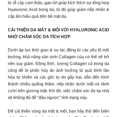
từ rễ cây cam thảo, gạo lứt giúp kích thích sự tổng hợp
Hyaluronic Acid trong da, từ đó giúp giảm nếp nhăn &
cấp ẩm hiệu quả trên bề mặt da.
CẢI THIỆN DA MẮT & MÔI VỚI HYALURONIC ACID
NHỜ CHĂM SÓC DA TÍCH HỢP
Dưới áp lực thời gian & sự tác động từ các yếu tố môi
trường, khả năng sản sinh Collagen của cơ thể sẽ trở
nên suy giảm. Đồng thời, lượng Collagen có trong da
cũng dễ bị phân hủy do ảnh hưởng từ quá trình lão
hóa tự nhiên và các gốc tự do gây hại, dẫn đến hình
thành nhiều quầng thâm, nếp nhăn dưới mắt và rãnh
cười trên gương mặt. Khi đó, việc chăm sóc da tại nhà
sẽ không đủ để “đảo ngược” tình trạng này.
Để cải thiện vùng da mắt & môi, bạn hãy thử đến biện