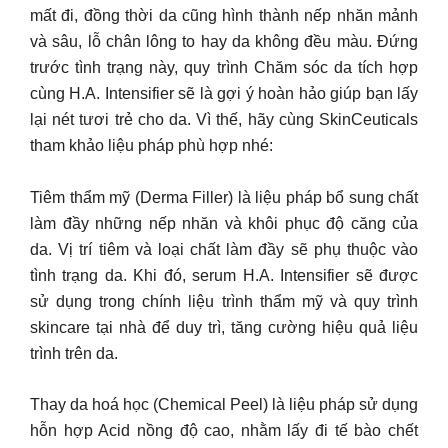
mất đi, đồng thời da cũng hình thành nếp nhăn mảnh
và sâu, lỗ chân lông to hay da không đều màu. Đứng
trước tình trạng này, quy trình Chăm sóc da tích hợp
cùng H.A. Intensifier sẽ là gợi ý hoàn hảo giúp bạn lấy
lại nét tươi trẻ cho da. Vì thế, hãy cùng SkinCeuticals
tham khảo liệu pháp phù hợp nhé:
Tiêm thẩm mỹ (Derma Filler) là liệu pháp bổ sung chất
làm đầy những nếp nhăn và khôi phục độ căng của
da. Vị trí tiêm và loại chất làm đầy sẽ phụ thuộc vào
tình trạng da. Khi đó, serum H.A. Intensifier sẽ được
sử dụng trong chính liệu trình thẩm mỹ và quy trình
skincare tại nhà để duy trì, tăng cường hiệu quả liệu
trình trên da.
Thay da hoá học (Chemical Peel) là liệu pháp sử dụng
hỗn hợp Acid nồng độ cao, nhằm lấy đi tế bào chết