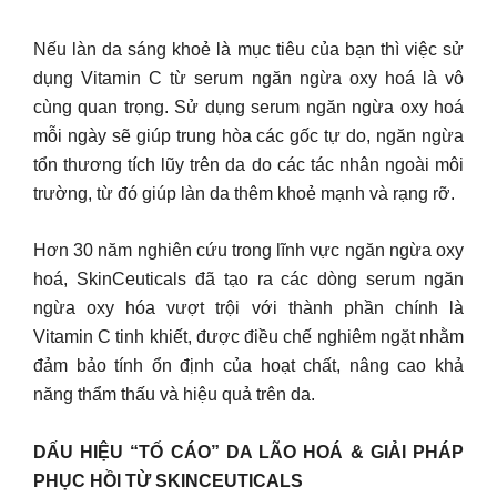
Nếu làn da sáng khoẻ là mục tiêu của bạn thì việc sử
dụng Vitamin C từ serum ngăn ngừa oxy hoá là vô
cùng quan trọng. Sử dụng serum ngăn ngừa oxy hoá
mỗi ngày sẽ giúp trung hòa các gốc tự do, ngăn ngừa
tổn thương tích lũy trên da do các tác nhân ngoài môi
trường, từ đó giúp làn da thêm khoẻ mạnh và rạng rỡ.
Hơn 30 năm nghiên cứu trong lĩnh vực ngăn ngừa oxy
hoá, SkinCeuticals đã tạo ra các dòng serum ngăn
ngừa oxy hóa vượt trội với thành phần chính là
Vitamin C tinh khiết, được điều chế nghiêm ngặt nhằm
đảm bảo tính ổn định của hoạt chất, nâng cao khả
năng thẩm thấu và hiệu quả trên da.
DẤU HIỆU “TỐ CÁO” DA LÃO HOÁ & GIẢI PHÁP
PHỤC HỒI TỪ SKINCEUTICALS