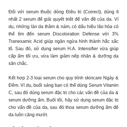
Đối với serum thuộc dòng Điều trị (Correct), dùng ít
nhất 2 serum để giải quyết triệt để vấn đề của da. Ví
dụ, những làn da thâm & nám, có dấu hiệu lão hóa có
thể tìm đến serum Discoloration Defense với 3%
Tranexamic Acid giúp ngăn ngừa hình thành hắc sắc
tố. Sau đó, sử dụng serum H.A. Intensifier vừa giúp
cấp ẩm tối ưu, vừa làm giảm nếp nhăn & dưỡng da
săn chắc.
Kết hợp 2-3 loại serum cho quy trình skincare Ngày &
Đêm. Ví dụ, buổi sáng bạn có thể dùng Serum Vitamin
C, sau đó dùng serum đặc trị cho các vấn đề của da &
serum dưỡng ẩm. Buổi tối, hãy sử dụng serum đặc trị
cho vấn đề của da, sau đó thoa serum dưỡng ẩm để
da luôn căng mướt.