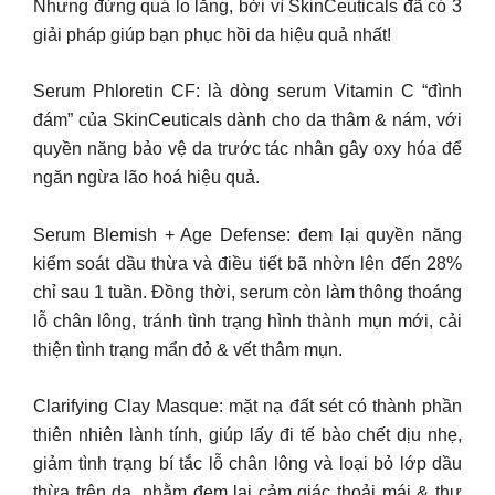
Nhưng đừng quá lo lắng, bởi vì SkinCeuticals đã có 3
giải pháp giúp bạn phục hồi da hiệu quả nhất!
Serum Phloretin CF: là dòng serum Vitamin C “đình
đám” của SkinCeuticals dành cho da thâm & nám, với
quyền năng bảo vệ da trước tác nhân gây oxy hóa để
ngăn ngừa lão hoá hiệu quả.
Serum Blemish + Age Defense: đem lại quyền năng
kiểm soát dầu thừa và điều tiết bã nhờn lên đến 28%
chỉ sau 1 tuần. Đồng thời, serum còn làm thông thoáng
lỗ chân lông, tránh tình trạng hình thành mụn mới, cải
thiện tình trạng mẩn đỏ & vết thâm mụn.
Clarifying Clay Masque: mặt nạ đất sét có thành phần
thiên nhiên lành tính, giúp lấy đi tế bào chết dịu nhẹ,
giảm tình trạng bí tắc lỗ chân lông và loại bỏ lớp dầu
thừa trên da, nhằm đem lại cảm giác thoải mái & thư