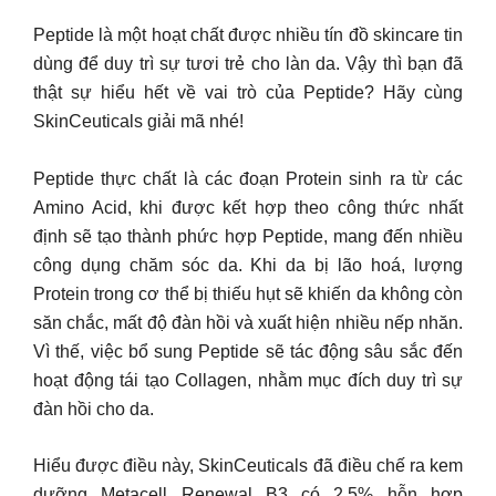
Peptide là một hoạt chất được nhiều tín đồ skincare tin
dùng để duy trì sự tươi trẻ cho làn da. Vậy thì bạn đã
thật sự hiểu hết về vai trò của Peptide? Hãy cùng
SkinCeuticals giải mã nhé!
Peptide thực chất là các đoạn Protein sinh ra từ các
Amino Acid, khi được kết hợp theo công thức nhất
định sẽ tạo thành phức hợp Peptide, mang đến nhiều
công dụng chăm sóc da. Khi da bị lão hoá, lượng
Protein trong cơ thể bị thiếu hụt sẽ khiến da không còn
săn chắc, mất độ đàn hồi và xuất hiện nhiều nếp nhăn.
Vì thế, việc bổ sung Peptide sẽ tác động sâu sắc đến
hoạt động tái tạo Collagen, nhằm mục đích duy trì sự
đàn hồi cho da.
Hiểu được điều này, SkinCeuticals đã điều chế ra kem
dưỡng Metacell Renewal B3 có 2.5% hỗn hợp