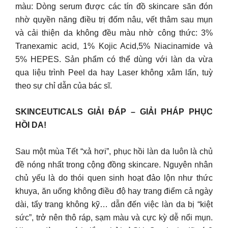
màu: Dòng serum được các tín đồ skincare săn đón
nhờ quyền năng điều trị đốm nâu, vết thâm sau mụn
và cải thiện da không đều màu nhờ công thức: 3%
Tranexamic acid, 1% Kojic Acid,5% Niacinamide và
5% HEPES. Sản phẩm có thể dùng với làn da vừa
qua liệu trình Peel da hay Laser không xâm lấn, tuỳ
theo sự chỉ dẫn của bác sĩ.
SKINCEUTICALS GIẢI ĐÁP – GIẢI PHÁP PHỤC
HỒI DA!
Sau một mùa Tết “xả hơi”, phục hồi làn da luôn là chủ
đề nóng nhất trong cộng đồng skincare. Nguyên nhân
chủ yếu là do thói quen sinh hoạt đảo lộn như thức
khuya, ăn uống không điều độ hay trang điểm cả ngày
dài, tẩy trang không kỹ… dẫn đến việc làn da bị “kiệt
sức”, trở nên thô ráp, sạm màu và cực kỳ dễ nổi mụn.