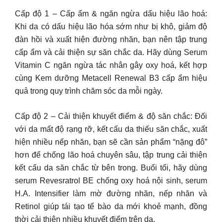
Cấp độ 1 – Cấp ẩm & ngăn ngừa dấu hiệu lão hoá:
Khi da có dấu hiệu lão hóa sớm như bị khô, giảm độ
đàn hồi và xuất hiện đường nhăn, bạn nên tập trung
cấp ẩm và cải thiện sự săn chắc da. Hãy dùng Serum
Vitamin C ngăn ngừa tác nhân gây oxy hoá, kết hợp
cùng Kem dưỡng Metacell Renewal B3 cấp ẩm hiệu
quả trong quy trình chăm sóc da mỗi ngày.
Cấp độ 2 – Cải thiện khuyết điểm & độ săn chắc: Đối
với da mất độ rạng rỡ, kết cấu da thiếu săn chắc, xuất
hiện nhiều nếp nhăn, bạn sẽ cần sản phẩm “nặng đô”
hơn để chống lão hoá chuyên sâu, tập trung cải thiện
kết cấu da săn chắc từ bên trong. Buổi tối, hãy dùng
serum Revesratrol BE chống oxy hoá nội sinh, serum
H.A. Intensifier làm mờ đường nhăn, nếp nhăn và
Retinol giúp tái tạo tế bào da mới khoẻ mạnh, đồng
thời cải thiện nhiều khuyết điểm trên da.