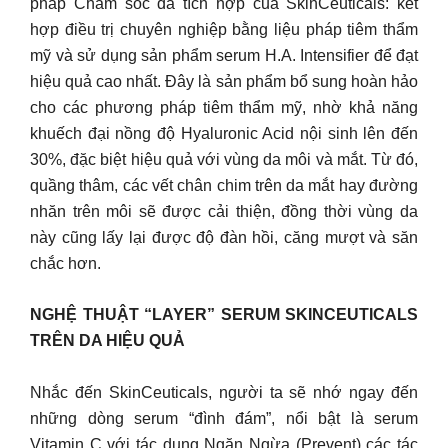
pháp Chăm sóc da tích hợp của SkinCeuticals: kết
hợp điều trị chuyên nghiệp bằng liệu pháp tiêm thẩm
mỹ và sử dụng sản phẩm serum H.A. Intensifier để đạt
hiệu quả cao nhất. Đây là sản phẩm bổ sung hoàn hảo
cho các phương pháp tiêm thẩm mỹ, nhờ khả năng
khuếch đại nồng độ Hyaluronic Acid nội sinh lên đến
30%, đặc biệt hiệu quả với vùng da môi và mắt. Từ đó,
quầng thâm, các vết chân chim trên da mắt hay đường
nhăn trên môi sẽ được cải thiện, đồng thời vùng da
này cũng lấy lại được độ đàn hồi, căng mượt và săn
chắc hơn.
NGHỆ THUẬT “LAYER” SERUM SKINCEUTICALS
TRÊN DA HIỆU QUẢ
Nhắc đến SkinCeuticals, người ta sẽ nhớ ngay đến
những dòng serum “đình đám”, nổi bật là serum
Vitamin C với tác dụng Ngăn Ngừa (Prevent) các tác