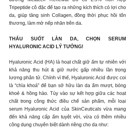
Tripeptide cô đặc để tạo ra những kích thích có lợi cho
da, giúp tăng sinh Collagen, đồng thời phục hồi tổn
thương, làm mờ nếp nhăn trên da.
THẤU SUỐT LÀN DA, CHỌN SERUM
HYALURONIC ACID LÝ TƯỞNG!
Hyaluronic Acid (HA) là hoạt chất giữ ẩm tự nhiên với
khả năng thu hút & giữ nước gấp nhiều lần trọng
lượng phân tử. Chính vì thế, Hyaluronic Acid được coi
là “chìa khoá” để bạn sở hữu làn da ẩm mượt, bóng
khoẻ & hồng hào. Tùy vào sự kết hợp giữa các hoạt
chất trong công thức điều chế sản phẩm, mỗi loại
serum Hyaluronic Acid của SkinCeuticals vừa mang
đến khả năng cấp ẩm tuyệt vời, vừa có thêm nhiều
công dụng chuyên biệt dành riêng cho da như: