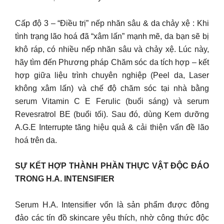
Cấp độ 3 – “Điều trị” nếp nhăn sâu & da chảy xệ : Khi
tình trạng lão hoá đã “xâm lấn” mạnh mẽ, da bạn sẽ bị
khô ráp, có nhiều nếp nhăn sâu và chảy xệ. Lúc này,
hãy tìm đến Phương pháp Chăm sóc da tích hợp – kết
hợp giữa liệu trình chuyên nghiệp (Peel da, Laser
không xâm lấn) và chế độ chăm sóc tại nhà bằng
serum Vitamin C E Ferulic (buổi sáng) và serum
Revesratrol BE (buổi tối). Sau đó, dùng Kem dưỡng
A.G.E Interrupte tăng hiệu quả & cải thiện vấn đề lão
hoá trên da.
SỰ KẾT HỢP THÀNH PHẦN THỰC VẬT ĐỘC ĐÁO
TRONG H.A. INTENSIFIER
Serum H.A. Intensifier vốn là sản phẩm được đông
đảo các tín đồ skincare yêu thích, nhờ công thức độc