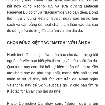
Theo quy trình chuẩn của SkinCeuticals, bạn có thể
kết hợp dùng Retinol 0.5 và sữa dưỡng Metacell
Renewal B3 có chứa Niacinamide vào ban đêm. Đồng
thời, lưu ý dùng Retinol trước, ngay sau bước làm
sạch và cân bằng để hoạt chất thẩm thấu vào da, sau
đó dùng sữa dưỡng để cấp ẩm và làm dịu da.
CHỌN ĐÚNG KIỆT TÁC “MATCH” VỚI LÀN DA!
Hành trình đi tìm một nửa hoàn hảo cho da thường bắt
nguồn từ việc bạn biết yêu thương và thấu suốt làn da.
Quá trình này còn đòi hỏi sự kiên nhẫn để tìm ra Kiệt
tác chăm sóc da phù hợp nhất, mang đến những cải
thiện rõ rệt và thay đổi tích cực trên da. Nhân ngày
Valentine, hãy để SkinCeuticals gợi ý cho bạn tìm ra
Kiệt tác “chân ái” cho làn da nhé!
Phyto Corrective Da nhạy cảm: “Serum dưỡng ẩm