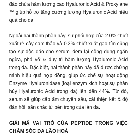
đáo chứa hàm lượng cao Hyaluronic Acid & Proxylane
™ giúp hỗ trợ tăng cường lượng Hyaluronic Acid hiệu
quả cho da.
Ngoài hai thành phần này, sự phối hợp của 2.0% chiết
xuất rễ cây cam thảo và 0.2% chiết xuất gạo tím cũng
tạo sự độc đáo cho serum, đem lại công dụng ngăn
ngừa, phá vỡ & duy trì hàm lượng Hyaluronic Acid
trong da. Đặc biệt, hai thành phần này đã được chứng
minh hiệu quả hợp đồng, giúp ức chế sự hoạt động
Enzyme Hyaluronidase (loại enzym kích hoạt sự phân
hủy Hyaluronic Acid trong da) lên đến 44%. Từ đó,
serum sẽ giúp cấp ẩm chuyên sâu, cải thiện kết & độ
đàn hồi, săn chắc từ bên trong của làn da.
GIẢI MÃ VAI TRÒ CỦA PEPTIDE TRONG VIỆC
CHĂM SÓC DA LÃO HOÁ