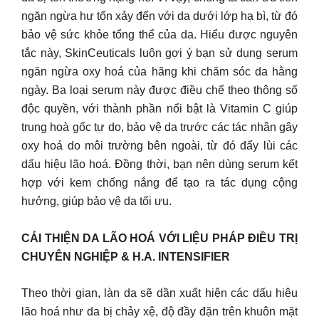
ngăn ngừa hư tổn xảy đến với da dưới lớp hạ bì, từ đó
bảo vệ sức khỏe tổng thể của da. Hiểu được nguyên
tắc này, SkinCeuticals luôn gợi ý bạn sử dụng serum
ngăn ngừa oxy hoá của hãng khi chăm sóc da hằng
ngày. Ba loại serum này được điều chế theo thông số
độc quyền, với thành phần nổi bật là Vitamin C giúp
trung hoà gốc tự do, bảo vệ da trước các tác nhân gây
oxy hoá do môi trường bên ngoài, từ đó đẩy lùi các
dấu hiệu lão hoá. Đồng thời, bạn nên dùng serum kết
hợp với kem chống nắng để tạo ra tác dụng cộng
hưởng, giúp bảo vệ da tối ưu.
CẢI THIỆN DA LÃO HOÁ VỚI LIỆU PHÁP ĐIỀU TRỊ
CHUYÊN NGHIỆP & H.A. INTENSIFIER
Theo thời gian, làn da sẽ dần xuất hiện các dấu hiệu
lão hoá như da bị chảy xệ, độ đầy đặn trên khuôn mặt