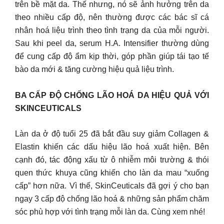
trên bề mặt da. Thế nhưng, nó sẽ ảnh hưởng trên da
theo nhiều cấp độ, nên thường được các bác sĩ cá
nhân hoá liệu trình theo tình trạng da của mỗi người.
Sau khi peel da, serum H.A. Intensifier thường dùng
để cung cấp độ ẩm kịp thời, góp phần giúp tái tạo tế
bào da mới & tăng cường hiệu quả liệu trình.
BA CẤP ĐỘ CHỐNG LÃO HOÁ DA HIỆU QUẢ VỚI
SKINCEUTICALS
Làn da ở độ tuổi 25 đã bắt đầu suy giảm Collagen &
Elastin khiến các dấu hiệu lão hoá xuất hiện. Bên
cạnh đó, tác động xấu từ ô nhiễm môi trường & thói
quen thức khuya cũng khiến cho làn da mau “xuống
cấp” hơn nữa. Vì thế, SkinCeuticals đã gợi ý cho bạn
ngay 3 cấp độ chống lão hoá & những sản phẩm chăm
sóc phù hợp với tình trạng mỗi làn da. Cùng xem nhé!