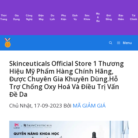
Chuyển
đến
Mẹ
Thời
Gia
Công
Điện
Du
Phụ
Dịch
Sức
Đời
Bảo
Tài
nội
&
Trang
Dụng
Nghệ
Máy
Lịch
Kiện
Vụ
Khỏe
Sống
Hiểm
Chính
Bé
dung
Menu
Skinceuticals Official Store 1 Thương
Hiệu Mỹ Phẩm Hàng Chính Hãng,
Được Chuyên Gia Khuyên Dùng.Hỗ
Trợ Chống Oxy Hoá Và Điều Trị Vấn
Đề Da
Chủ Nhật, 17-09-2023
Bởi
MÃ GIẢM GIÁ