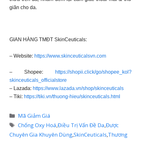
giãn cho da.
GIAN HÀNG TMĐT SkinCeuticals:
– Website:
https://www.skinceuticalsvn.com
– Shopee:
https://shopii.click/go/shopee_kol?
skinceuticals_officialstore
– Lazada:
https://www.lazada.vn/shop/skinceuticals
– Tiki:
https://tiki.vn/thuong-hieu/skinceuticals.html
Danh
Mã Giảm Giá
mục
Thẻ
Chống Oxy Hoá
,
Điều Trị Vấn Đề Da
,
Được
Chuyên Gia Khuyên Dùng
,
SkinCeuticals
,
Thương