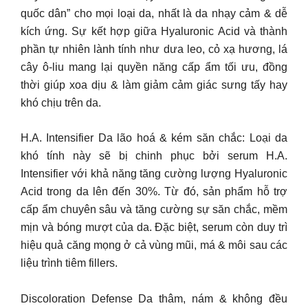
quốc dân” cho mọi loại da, nhất là da nhạy cảm & dễ
kích ứng. Sự kết hợp giữa Hyaluronic Acid và thành
phần tự nhiên lành tính như dưa leo, cỏ xạ hương, lá
cây ô-liu mang lại quyền năng cấp ẩm tối ưu, đồng
thời giúp xoa dịu & làm giảm cảm giác sưng tấy hay
khó chịu trên da.
H.A. Intensifier Da lão hoá & kém săn chắc: Loại da
khó tính này sẽ bị chinh phục bởi serum H.A.
Intensifier với khả năng tăng cường lượng Hyaluronic
Acid trong da lên đến 30%. Từ đó, sản phẩm hỗ trợ
cấp ẩm chuyên sâu và tăng cường sự săn chắc, mềm
mịn và bóng mượt của da. Đặc biệt, serum còn duy trì
hiệu quả căng mọng ở cả vùng mũi, má & môi sau các
liệu trình tiêm fillers.
Discoloration Defense Da thâm, nám & không đều