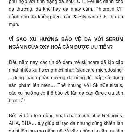
phù hợp với tình trạng da như: C E Ferulic dành cho
da thường, da khô hay da nhạy cảm, Phloretin CF
dành cho da không đều màu & Silymarin CF cho da
mụn.
VÌ SAO XU HƯỚNG BẢO VỆ DA VỚI SERUM
NGĂN NGỪA OXY HOÁ CẦN ĐƯỢC ƯU TIÊN?
Đầu năm nay, các tín đồ đam mê skincare đã kịp cập
nhật nhiều xu hướng mới như: “skincare microdosing”
– dùng thành phần dưỡng da nồng độ thấp, sử dụng
sản phẩm lên men… Thế nhưng với SkinCeuticals,
các xu hướng có thể bảo vệ làn da cần được ưu tiên
hơn cả!
Bởi vì trào lưu dùng hoạt chất mạnh như Retinoids,
AHA, BHA… tuy giúp tái tạo da nhưng cũng khiến làn
da bị tổn thương nặng nề. Vì vậy, chúng ta cần ưu tiên