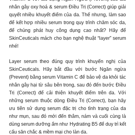
nhân gây oxy hoá & serum Điều Trị (Correct) giúp giải
quyết nhiều khuyết điểm của da. Thế nhưng, làm sao
để kết hợp nhiều serum trong quy trình chăm sóc da,
để chúng phát huy công dụng cao nhất? Hãy để
SkinCeuticals mách cho bạn nghệ thuật “layer” serum
nhé!
Layer serum theo đúng quy trình khuyến nghị của
SkinCeuticals. Hãy bắt đầu với bước Ngăn ngừa
(Prevent) bằng serum Vitamin C để bảo vệ da khỏi tác
nhân gây hại từ sâu bên trong, sau đó đến bước Điều
Trị (Correct) để cải thiện khuyết điểm trên da. Với
những serum thuộc dòng Điều Trị (Correct), bạn hãy
ưu tiên sử dụng serum đặc trị cho tình trạng của da
như mụn, sau đó mới đến thâm, nám và cuối cùng là
dùng serum dưỡng ẩm như Hydrating B5 để duy trì kết
cấu săn chắc & mềm mại cho làn da.