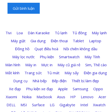
Tivi
Loa
Dàn Karaoke
Tủ lạnh
Tủ đông
Máy lạnh
Máy giặt
Gia dụng
Điện thoại
Tablet
Laptop
Đồng hồ
Quạt điều hoà
Nồi chiên không dầu
Máy lọc nước
Phụ kiện
Smartwatch
Máy Tính
Màn hình
Máy in
Mực in
Máy cũ giá rẻ
Sim, Thẻ cào
Mắt kính
Trang sức
Tủ mát
Máy sấy
Điện gia dụng
Dụng cụ
Nhà bếp
Bếp điện
Thiết bị làm đẹp
Xe đạp
Phụ kiện xe đạp
Apple
Samsung
Oppo
Xiaomi
Nokia
Macbook
Asus
HP
Lenovo
Acer
DELL
MSI
Surface
LG
Gigabyte
Intel
Xwatch