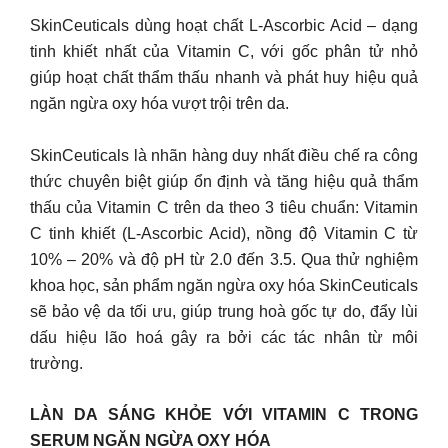
SkinCeuticals dùng hoạt chất L-Ascorbic Acid – dạng
tinh khiết nhất của Vitamin C, với gốc phân tử nhỏ
giúp hoạt chất thẩm thấu nhanh và phát huy hiệu quả
ngăn ngừa oxy hóa vượt trội trên da.
SkinCeuticals là nhãn hàng duy nhất điều chế ra công
thức chuyên biệt giúp ổn định và tăng hiệu quả thẩm
thấu của Vitamin C trên da theo 3 tiêu chuẩn: Vitamin
C tinh khiết (L-Ascorbic Acid), nồng độ Vitamin C từ
10% – 20% và độ pH từ 2.0 đến 3.5. Qua thử nghiệm
khoa học, sản phẩm ngăn ngừa oxy hóa SkinCeuticals
sẽ bảo vệ da tối ưu, giúp trung hoà gốc tự do, đẩy lùi
dấu hiệu lão hoá gây ra bởi các tác nhân từ môi
trường.
LÀN DA SÁNG KHỎE VỚI VITAMIN C TRONG
SERUM NGĂN NGỪA OXY HÓA