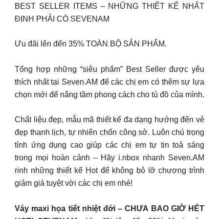
BEST SELLER ITEMS – NHỮNG THIẾT KẾ NHẤT
ĐỊNH PHẢI CÓ SEVENAM
Ưu đãi lên đến 35% TOÀN BỘ SẢN PHẨM.
Tổng hợp những “siêu phẩm” Best Seller được yêu
thích nhất tại Seven.AM để các chị em có thêm sự lựa
chọn mới để nâng tầm phong cách cho tủ đồ của mình.
Chất liệu đẹp, mẫu mã thiết kế đa dạng hướng đến vẻ
đẹp thanh lịch, tự nhiên chốn công sở. Luôn chú trọng
tính ứng dụng cao giúp các chị em tự tin toả sáng
trong mọi hoàn cảnh – Hãy i.nbox nhanh Seven.AM
rinh những thiết kế Hot để không bỏ lỡ chương trình
giảm giá tuyệt vời các chị em nhé!
Váy maxi họa tiết nhiệt đới – CHƯA BAO GIỜ HẾT