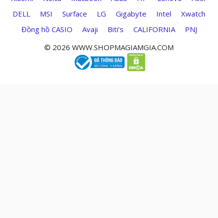
DELL
MSI
Surface
LG
Gigabyte
Intel
Xwatch
Đồng hồ CASIO
Avaji
Biti’s
CALIFORNIA
PNJ
© 2026 WWW.SHOPMAGIAMGIA.COM