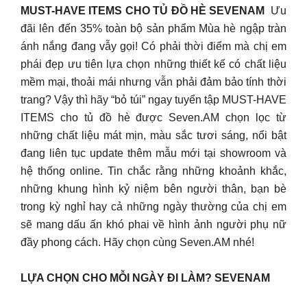
MUST-HAVE ITEMS CHO TỦ ĐỒ HÈ SEVENAM
Ưu
đãi lên đến 35% toàn bộ sản phẩm Mùa hè ngập tràn
ánh nắng đang vẫy gọi! Có phải thời điểm mà chị em
phái đẹp ưu tiên lựa chọn những thiết kế có chất liệu
mềm mại, thoải mái nhưng vẫn phải đảm bảo tính thời
trang? Vậy thì hãy “bỏ túi” ngay tuyển tập MUST-HAVE
ITEMS cho tủ đồ hè được Seven.AM chọn lọc từ
những chất liệu mát mịn, màu sắc tươi sáng, nổi bật
đang liên tục update thêm mẫu mới tại showroom và
hệ thống online. Tin chắc rằng những khoảnh khắc,
những khung hình kỷ niệm bên người thân, bạn bè
trong kỳ nghỉ hay cả những ngày thường của chị em
sẽ mang dấu ấn khó phai về hình ảnh người phụ nữ
đầy phong cách. Hãy chọn cùng Seven.AM nhé!
LỰA CHỌN CHO MỖI NGÀY ĐI LÀM? SEVENAM