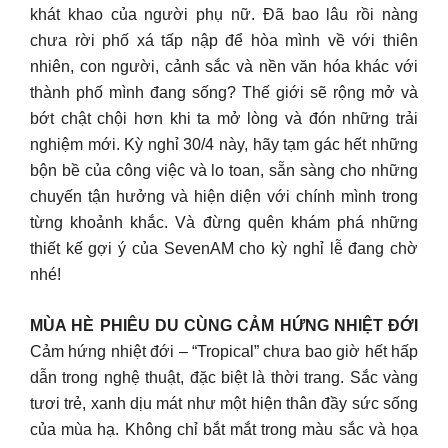
khát khao của người phụ nữ. Đã bao lâu rồi nàng
chưa rời phố xá tấp nập để hòa mình về với thiên
nhiên, con người, cảnh sắc và nền văn hóa khác với
thành phố mình đang sống? Thế giới sẽ rộng mở và
bớt chật chội hơn khi ta mở lòng và đón những trải
nghiệm mới. Kỳ nghỉ 30/4 này, hãy tạm gác hết những
bộn bề của công việc và lo toan, sẵn sàng cho những
chuyến tận hưởng và hiện diện với chính mình trong
từng khoảnh khắc. Và đừng quên khám phá những
thiết kế gợi ý của SevenAM cho kỳ nghỉ lễ đang chờ
nhé!
MÙA HÈ PHIÊU DU CÙNG CẢM HỨNG NHIỆT ĐỚI
Cảm hứng nhiệt đới – “Tropical” chưa bao giờ hết hấp
dẫn trong nghệ thuật, đặc biệt là thời trang. Sắc vàng
tươi trẻ, xanh dịu mát như một hiện thân đầy sức sống
của mùa hạ. Không chỉ bắt mắt trong màu sắc và họa