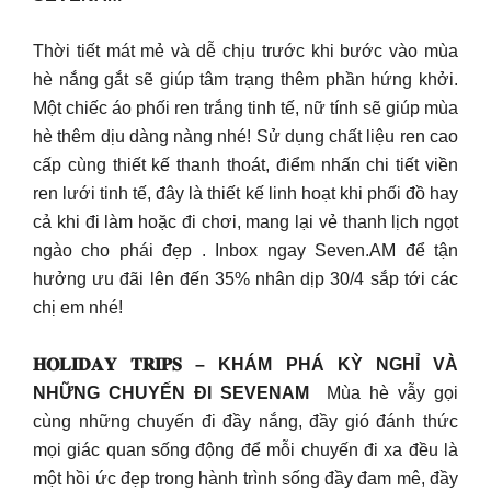
Thời tiết mát mẻ và dễ chịu trước khi bước vào mùa
hè nắng gắt sẽ giúp tâm trạng thêm phần hứng khởi.
Một chiếc áo phối ren trắng tinh tế, nữ tính sẽ giúp mùa
hè thêm dịu dàng nàng nhé! Sử dụng chất liệu ren cao
cấp cùng thiết kế thanh thoát, điểm nhấn chi tiết viền
ren lưới tinh tế, đây là thiết kế linh hoạt khi phối đồ hay
cả khi đi làm hoặc đi chơi, mang lại vẻ thanh lịch ngọt
ngào cho phái đẹp . Inbox ngay Seven.AM để tận
hưởng ưu đãi lên đến 35% nhân dịp 30/4 sắp tới các
chị em nhé!
𝐇𝐎𝐋𝐈𝐃𝐀𝐘 𝐓𝐑𝐈𝐏𝐒 – KHÁM PHÁ KỲ NGHỈ VÀ
NHỮNG CHUYẾN ĐI SEVENAM
Mùa hè vẫy gọi
cùng những chuyến đi đầy nắng, đầy gió đánh thức
mọi giác quan sống động để mỗi chuyến đi xa đều là
một hồi ức đẹp trong hành trình sống đầy đam mê, đầy