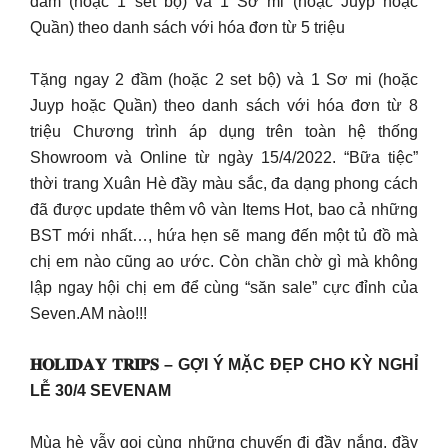
đầm (hoặc 1 set bộ) và 1 Sơ mi (hoặc Juyp hoặc
Quần) theo danh sách với hóa đơn từ 5 triệu
Tặng ngay 2 đầm (hoặc 2 set bộ) và 1 Sơ mi (hoặc
Juyp hoặc Quần) theo danh sách với hóa đơn từ 8
triệu Chương trình áp dụng trên toàn hệ thống
Showroom và Online từ ngày 15/4/2022. “Bữa tiệc”
thời trang Xuân Hè đầy màu sắc, đa dạng phong cách
đã được update thêm vô vàn Items Hot, bao cả những
BST mới nhất…, hứa hẹn sẽ mang đến một tủ đồ mà
chị em nào cũng ao ước. Còn chần chờ gì mà không
lập ngay hội chị em để cùng “săn sale” cực đỉnh của
Seven.AM nào!!!
𝐇𝐎𝐋𝐈𝐃𝐀𝐘 𝐓𝐑𝐈𝐏𝐒 – GỢI Ý MẶC ĐẸP CHO KỲ NGHỈ
LỄ 30/4 SEVENAM
Mùa hè vẫy gọi cùng những chuyến đi đầy nắng, đầy