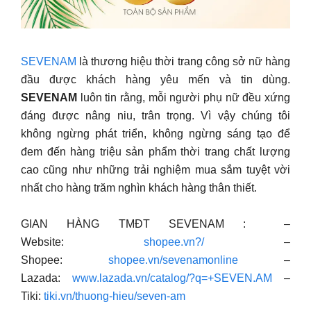
SEVENAM
là thương hiệu thời trang công sở nữ hàng
đầu được khách hàng yêu mến và tin dùng.
SEVENAM
luôn tin rằng, mỗi người phụ nữ đều xứng
đáng được nâng niu, trân trọng. Vì vậy chúng tôi
không ngừng phát triển, không ngừng sáng tạo để
đem đến hàng triệu sản phẩm thời trang chất lượng
cao cũng như những trải nghiệm mua sắm tuyệt vời
nhất cho hàng trăm nghìn khách hàng thân thiết.
GIAN HÀNG TMĐT SEVENAM : –
Website:
shopee.vn?/
–
Shopee:
shopee.vn/sevenamonline
–
Lazada:
www.lazada.vn/catalog/?q=+SEVEN.AM
–
Tiki:
tiki.vn/thuong-hieu/seven-am