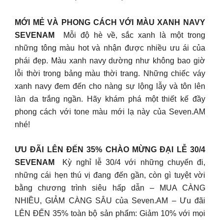
MỚI MẺ VÀ PHONG CÁCH VỚI MÀU XANH NAVY
SEVENAM
Mỗi độ hè về, sắc xanh là một trong
những tông màu hot và nhận được nhiều ưu ái của
phái đẹp. Màu xanh navy dường như không bao giờ
lỗi thời trong bảng màu thời trang. Những chiếc váy
xanh navy đem đến cho nàng sự lộng lẫy và tôn lên
làn da trắng ngần. Hãy khám phá một thiết kế đầy
phong cách với tone màu mới lạ này của Seven.AM
nhé!
ƯU ĐÃI LÊN ĐẾN 35% CHÀO MỪNG ĐẠI LỄ 30/4
SEVENAM
Kỳ nghỉ lễ 30/4 với những chuyến đi,
những cái hẹn thú vị đang đến gần, còn gì tuyệt vời
bằng chương trình siêu hấp dẫn – MUA CÀNG
NHIỀU, GIẢM CÀNG SÂU của Seven.AM – Ưu đãi
LÊN ĐẾN 35% toàn bộ sản phẩm: Giảm 10% với mọi