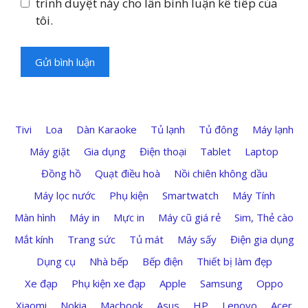
trình duyệt này cho lần bình luận kế tiếp của
tôi.
Tivi
Loa
Dàn Karaoke
Tủ lạnh
Tủ đông
Máy lạnh
Máy giặt
Gia dụng
Điện thoại
Tablet
Laptop
Đồng hồ
Quạt điều hoà
Nồi chiên không dầu
Máy lọc nước
Phụ kiện
Smartwatch
Máy Tính
Màn hình
Máy in
Mực in
Máy cũ giá rẻ
Sim, Thẻ cào
Mắt kính
Trang sức
Tủ mát
Máy sấy
Điện gia dụng
Dụng cụ
Nhà bếp
Bếp điện
Thiết bị làm đẹp
Xe đạp
Phụ kiện xe đạp
Apple
Samsung
Oppo
Xiaomi
Nokia
Macbook
Asus
HP
Lenovo
Acer