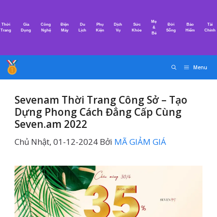
Chuyển
đến
Mẹ
Thời
Gia
Công
Điện
Du
Phụ
Dịch
Sức
Đời
Bảo
Tài
nội
&
Trang
Dụng
Nghệ
Máy
Lịch
Kiện
Vụ
Khỏe
Sống
Hiểm
Chính
Bé
dung
Menu
Sevenam Thời Trang Công Sở – Tạo
Dựng Phong Cách Đẳng Cấp Cùng
Seven.am 2022
Chủ Nhật, 01-12-2024
Bởi
MÃ GIẢM GIÁ