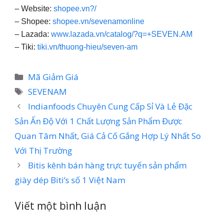
– Website:
shopee.vn?/
– Shopee:
shopee.vn/sevenamonline
– Lazada:
www.lazada.vn/catalog/?q=+SEVEN.AM
– Tiki:
tiki.vn/thuong-hieu/seven-am
Danh
Mã Giảm Giá
mục
Thẻ
SEVENAM
Indianfoods Chuyên Cung Cấp Sỉ Và Lẻ Đặc
Sản Ấn Độ Với 1 Chất Lượng Sản Phẩm Được
Quan Tâm Nhất, Giá Cả Cố Gắng Hợp Lý Nhất So
Với Thị Trường
Bitis kênh bán hàng trực tuyến sản phẩm
giày dép Biti’s số 1 Việt Nam
Viết một bình luận