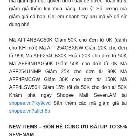
mã giảm giá độc quyền dưới đây để được hoàn xu &
giảm giá thêm khi mua hàng. Lưu ý: Số lượng mã
giảm giá có hạn. Chị em nhanh tay lưu mã về để sử
dụng nhé!
Mã AFF4NBAG50K Giảm 50K cho đơn từ 0K (dành
cho KH mới) Mã AFF254CBXNW Giảm 20K cho đơn
từ 99K Mã AFF254CB30K Hoàn 20K cho đơn từ 50K
Mã AFF4NBAG50K Giảm 50K cho đơn từ 0K Mã
AFF254UNMP Giảm 25K cho đơn từ 99K Mã
AFF4FMCGW Giảm 30K cho đơn từ 150K Mã
AFF4LSW50K Giảm 15% tối đa 50K cho đơn từ 50K
Khám phá ngay Shopee Mall Seven.AM tại
shopee.vn?fky9cvd
Săn thêm các mã giảm giá tại
shopee.vn?affch6b
NEW ITEMS – ĐÓN HÈ CÙNG ƯU ĐÃI UP TO 35%
SEVENAM