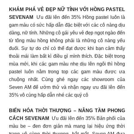
KHÁM PHÁ VẺ ĐẸP NỮ TÍNH VỚI HỒNG PASTEL
SEVENAM
Ưu đãi lên đến 35% Hồng pastel luôn là
gam màu có sức hấp dẫn đặc biệt với các cô nàng dịu
dàng, nữ tính. Những cô gái yêu vẻ đẹp ngọt ngào đến
từ tông màu hồng không phải là những cô nàng yếu
đuối. Sự tự do chỉ có thể đạt được khi bạn cảm thấy
thoải mái làm bất kì điều gì mình thích. Đặc biệt trong
mùa mới, khi các gam màu nhẹ dịu lên ngôi thì hồng
pastel luôn nằm trong top các gam màu được ưa
chuộng nhất. Cùng ghé ngay các showroom của
Seven AM để ướm thử và nhận ngay ưu đãi lên đến
35% vô cùng hấp dẫn nhé các quý cô
BIẾN HÓA THỜI THƯỢNG – NÂNG TẦM PHONG
CÁCH SEVENAM
Ưu đãi lên đến 35% Bản phối của
màu be – đen đơn giản mà mang lại hiệu ứng thời
trang vô cùng thời thượng, bắt mắt. Seven.AM đưa