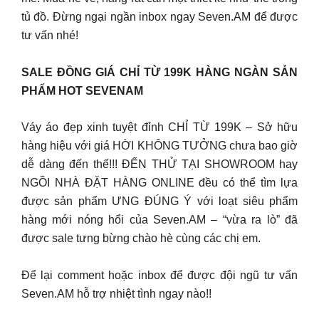
tủ đồ. Đừng ngại ngần inbox ngay Seven.AM để được
tư vấn nhé!
SALE ĐỒNG GIÁ CHỈ TỪ 199K HÀNG NGÀN SẢN
PHẨM HOT SEVENAM
Váy áo đẹp xinh tuyệt đỉnh CHỈ TỪ 199K – Sở hữu
hàng hiệu với giá HỜI KHÔNG TƯỞNG chưa bao giờ
dễ dàng đến thế!!! ĐẾN THỬ TẠI SHOWROOM hay
NGỒI NHÀ ĐẶT HÀNG ONLINE đều có thể tìm lựa
được sản phẩm ƯNG ĐÚNG Ý với loạt siêu phẩm
hàng mới nóng hổi của Seven.AM – “vừa ra lò” đã
được sale tưng bừng chào hè cùng các chị em.
Để lại comment hoặc inbox để được đội ngũ tư vấn
Seven.AM hỗ trợ nhiệt tình ngay nào!!