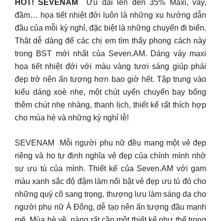
HOT! SEVENAM
Ưu đãi lên đến 35% Maxi, váy,
đầm… họa tiết nhiệt đới luôn là những xu hướng dẫn
đầu của mỗi kỳ nghỉ, đặc biệt là những chuyến đi biển.
Thật dễ dàng để các chị em tìm thấy phong cách này
trong BST mới nhất của Seven.AM. Dáng váy maxi
họa tiết nhiệt đới với màu vàng tươi sáng giúp phái
đẹp trở nên ấn tượng hơn bao giờ hết. Tập trung vào
kiểu dáng xoè nhẹ, một chút uyển chuyển bay bổng
thêm chút nhẹ nhàng, thanh lịch, thiết kế rất thích hợp
cho mùa hè và những kỳ nghỉ lễ!
SEVENAM Mỗi người phụ nữ đều mang một vẻ đẹp
riêng và họ tự định nghĩa vẻ đẹp của chính mình nhờ
sự ưu tú của mình. Thiết kế của Seven.AM với gam
màu xanh sắc độ đậm làm nổi bật vẻ đẹp ưu tú đó cho
những quý cô sang trọng, thượng lưu làm sáng da cho
người phụ nữ Á Đông, dễ tạo nên ấn tượng đầu mạnh
mẽ. Mùa hè về, nàng rất cần một thiết kế như thế trong