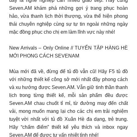
đây là nghề nghiệp cần nhiều giao tiếp. Hãy cùng
Seven.AM khám phá những gợi ý trang phục hoàn
hảo, vừa thanh lịch thời thượng, vừa thể hiện phong
thái chuyên nghiệp cùng sự tự tin ngoài những ngày
mặc đồng phục cho chị em làm lĩnh vực này nhé!
New Arrivals – Only Online // TUYỂN TẬP HÀNG HÈ
MỚI PHONG CÁCH SEVENAM
Mùa mới đã về, đừng để tủ đồ vẫn cũ! Hãy F5 tủ đồ
với những thiết kế công sở mới nhất đầy phong cách
và xu hướng được Seven.AM. Vẫn giữ tinh thần thanh
lịch trong từng thiết kế, mỗi sản phẩm đều được
Seven.AM chau chuốt tỉ mỉ, từ đường may đến chất
vải, mong muốn mang lại cho các chị em trải nghiệm
tuyệt vời nhất với tủ đồ Xuân Hè đa dạng, trẻ trung.
Hãy “chấm điểm” thiết kế yêu thích và inbox ngay
Seven.AM để được tư vấn nhiệt tình nhé!