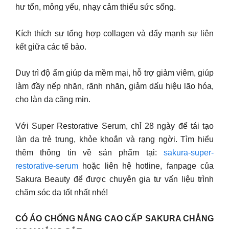
hư tổn, mỏng yếu, nhạy cảm thiếu sức sống.
Kích thích sự tổng hợp collagen và đẩy mạnh sự liên
kết giữa các tế bào.
Duy trì độ ẩm giúp da mềm mại, hỗ trợ giảm viêm, giúp
làm đầy nếp nhăn, rãnh nhăn, giảm dấu hiệu lão hóa,
cho làn da căng mịn.
Với Super Restorative Serum, chỉ 28 ngày để tái tạo
làn da trẻ trung, khỏe khoắn và rạng ngời. Tìm hiểu
thêm thông tin về sản phẩm tại:
sakura-super-
restorative-serum
hoặc liên hệ hotline, fanpage của
Sakura Beauty để được chuyên gia tư vấn liệu trình
chăm sóc da tốt nhất nhé!
CÓ ÁO CHỐNG NẮNG CAO CẤP SAKURA CHẲNG