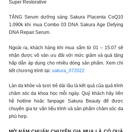
Super Restorative
TẶNG Serum dưỡng sáng Sakura Placenta CoQ10
1.090k khi mua Combo 03 DNA Sakura Age Defying
DNA Repair Serum.
Ngoài ra, khách hàng khi mua sắm từ 01 – 15.07 sẽ
nhận được vô vàn ưu đãi với mức giảm và quà tặng
hấp dẫn áp dụng cho nhiều dòng sản phẩm. Xem chi
tiết chương trình tại:
sakura_072022
Làn da khỏe và tươi trẻ dài lâu là kết quả của quá trình
chăm sóc da khoa học mỗi ngày. Quý khách hãy liên
hệ hotline hoặc fanpage Sakura Beauty để được
chuyên gia tư vấn liệu trình và sản phẩm chăm sóc da
phù hợp.
MỜ NÁM CHUẨN CHUYÊN GIA MUA LÀ CÓ QUÀ