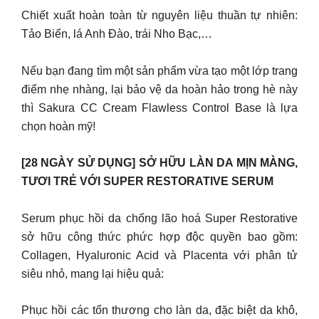
Chiết xuất hoàn toàn từ nguyên liệu thuần tự nhiên:
Tảo Biển, lá Anh Đào, trái Nho Bạc,…
Nếu bạn đang tìm một sản phẩm vừa tạo một lớp trang
điểm nhẹ nhàng, lại bảo vệ da hoàn hảo trong hè này
thì Sakura CC Cream Flawless Control Base là lựa
chọn hoàn mỹ!
[28 NGÀY SỬ DỤNG] SỞ HỮU LÀN DA MỊN MÀNG,
TƯƠI TRẺ VỚI SUPER RESTORATIVE SERUM
Serum phục hồi da chống lão hoá Super Restorative
sở hữu công thức phức hợp độc quyền bao gồm:
Collagen, Hyaluronic Acid và Placenta với phân tử
siêu nhỏ, mang lại hiệu quả:
Phục hồi các tổn thương cho làn da, đặc biệt da khô,