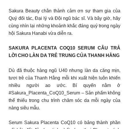
Sakura Beauty chân thành cảm ơn sự tham gia của
Quý đối tác, Đại lý và Đội ngũ bác sĩ. Và bây giờ, hãy
cùng nhìn lại những khoảnh khắc đáng quý trong ngày
hội Sakura Hanabi vừa diễn ra.
SAKURA PLACENTA COQ10 SERUM CÂU TRẢ
LỜI CHO LÀN DA TRẺ TRUNG CỦA THANH HẰNG
Dù đã thuộc hàng ngũ U40 nhưng làn da căng mịn,
tươi trẻ của Thanh Hằng mỗi khi xuất hiện luôn khiến
nhiều người ao ước. Bí quyến nằm ở
#Sakura_Placenta_CoQ10_Serum – Sản phẩm không
thể thiếu trong chu trình chăm sóc da mỗi ngày của
nàng siêu mẫu.
Serum Sakura Placenta CoQ10 có bảng thành phần