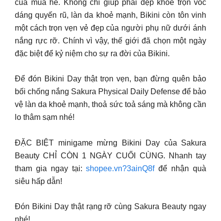
của mùa hè. Không chỉ giúp phái đẹp khoe trọn vóc
dáng quyến rũ, làn da khoẻ mạnh, Bikini còn tôn vinh
một cách trọn vẹn vẻ đẹp của người phụ nữ dưới ánh
nắng rực rỡ. Chính vì vậy, thế giới đã chọn một ngày
đặc biệt để kỷ niệm cho sự ra đời của Bikini.
Để đón Bikini Day thật trọn vẹn, bạn đừng quên bảo
bối chống nắng Sakura Physical Daily Defense để bảo
vệ làn da khoẻ mạnh, thoả sức toả sáng mà không cần
lo thâm sạm nhé!
ĐẶC BIỆT minigame mừng Bikini Day của Sakura
Beauty CHỈ CÒN 1 NGÀY CUỐI CÙNG. Nhanh tay
tham gia ngay tại:
shopee.vn?3ainQ8f
để nhận quà
siêu hấp dẫn!
Đón Bikini Day thật rạng rỡ cùng Sakura Beauty ngay
nhé!