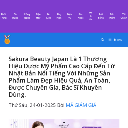
Chuyển
đến
Mẹ
Thời
Gia
Công
Điện
Du
Phụ
Dịch
Sức
Đời
Bảo
Tài
nội
&
Trang
Dụng
Nghệ
Máy
Lịch
Kiện
Vụ
Khỏe
Sống
Hiểm
Chính
Bé
dung
Menu
Sakura Beauty Japan Là 1 Thương
Hiệu Dược Mỹ Phẩm Cao Cấp Đến Từ
Nhật Bản Nổi Tiếng Với Những Sản
Phẩm Làm Đẹp Hiệu Quả, An Toàn,
Được Chuyên Gia, Bác Sĩ Khuyên
Dùng.
Thứ Sáu, 24-01-2025
Bởi
MÃ GIẢM GIÁ