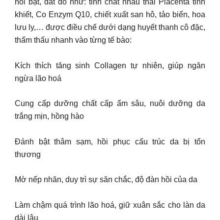
nổi bật, đắt đỏ như: tinh chất nhau thai Placenta tinh
khiết, Co Enzym Q10, chiết xuất san hô, tảo biển, hoa
lưu ly,… được điều chế dưới dạng huyết thanh cô đặc,
thẩm thấu nhanh vào từng tế bào:
Kích thích tăng sinh Collagen tự nhiên, giúp ngăn
ngừa lão hoá
Cung cấp dưỡng chất cấp ẩm sâu, nuôi dưỡng da
trắng mịn, hồng hào
Đánh bật thâm sạm, hồi phục cấu trúc da bị tổn
thương
Mờ nếp nhăn, duy trì sự săn chắc, độ đàn hồi của da
Làm chậm quá trình lão hoá, giữ xuân sắc cho làn da
dài lâu