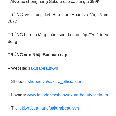
TẶNG áo chống nắng Sakura cao cấp trị gía 399K
TRÚNG vé chung kết Hoa hậu Hoàn vũ Việt Nam
2022
TRÚNG bộ quà tặng chăm sóc da cao cấp đến 1 triệu
đồng
TRÚNG son Nhật Bản cao cấp
– Website:
sakurabeauty.vn
– Shopee:
shopee.vn/sakura_officialstore
– Lazada:
www.lazada.vn/shop/sakura-beauty-vietnam
– Tiki:
tiki.vn/cua-hang/sakurabeautyvn