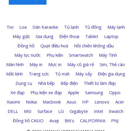
Tivi
Loa
Dàn Karaoke
Tủ lạnh
Tủ đông
Máy lạnh
Máy giặt
Gia dụng
Điện thoại
Tablet
Laptop
Đồng hồ
Quạt điều hoà
Nồi chiên không dầu
Máy lọc nước
Phụ kiện
Smartwatch
Máy Tính
Màn hình
Máy in
Mực in
Máy cũ giá rẻ
Sim, Thẻ cào
Mắt kính
Trang sức
Tủ mát
Máy sấy
Điện gia dụng
Dụng cụ
Nhà bếp
Bếp điện
Thiết bị làm đẹp
Xe đạp
Phụ kiện xe đạp
Apple
Samsung
Oppo
Xiaomi
Nokia
Macbook
Asus
HP
Lenovo
Acer
DELL
MSI
Surface
LG
Gigabyte
Intel
Xwatch
Đồng hồ CASIO
Avaji
Biti’s
CALIFORNIA
PNJ