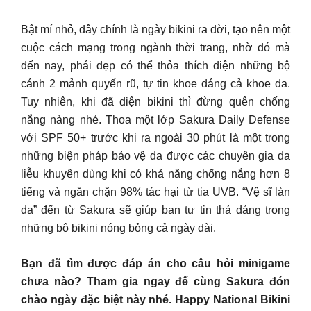
Bật mí nhỏ, đây chính là ngày bikini ra đời, tạo nên một
cuộc cách mạng trong ngành thời trang, nhờ đó mà
đến nay, phái đẹp có thể thỏa thích diện những bộ
cánh 2 mảnh quyến rũ, tự tin khoe dáng cả khoe da.
Tuy nhiên, khi đã diện bikini thì đừng quên chống
nắng nàng nhé. Thoa một lớp Sakura Daily Defense
với SPF 50+ trước khi ra ngoài 30 phút là một trong
những biện pháp bảo vệ da được các chuyên gia da
liễu khuyên dùng khi có khả năng chống nắng hơn 8
tiếng và ngăn chặn 98% tác hại từ tia UVB. “Vệ sĩ làn
da” đến từ Sakura sẽ giúp bạn tự tin thả dáng trong
những bộ bikini nóng bỏng cả ngày dài.
Bạn đã tìm được đáp án cho câu hỏi minigame
chưa nào? Tham gia ngay để cùng Sakura đón
chào ngày đặc biệt này nhé. Happy National Bikini