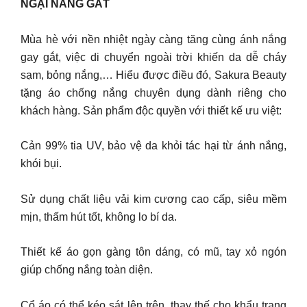
NGẠI NẮNG GẮT
Mùa hè với nền nhiệt ngày càng tăng cùng ánh nắng
gay gắt, việc di chuyển ngoài trời khiến da dễ cháy
sạm, bỏng nắng,… Hiểu được điều đó, Sakura Beauty
tặng áo chống nắng chuyên dụng dành riêng cho
khách hàng. Sản phẩm độc quyền với thiết kế ưu việt:
Cản 99% tia UV, bảo vệ da khỏi tác hại từ ánh nắng,
khói bụi.
Sử dụng chất liệu vải kim cương cao cấp, siêu mềm
mịn, thấm hút tốt, không lo bí da.
Thiết kế áo gọn gàng tôn dáng, có mũ, tay xỏ ngón
giúp chống nắng toàn diện.
Cổ áo có thể kéo sát lên trên, thay thế cho khẩu trang