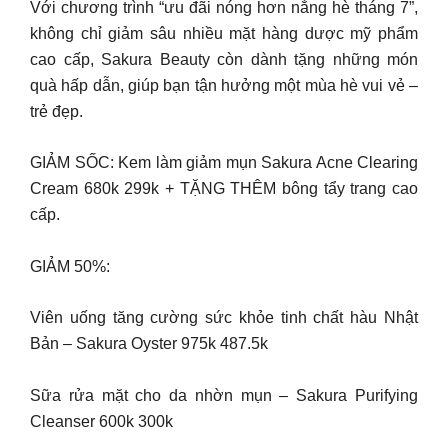
Với chương trình “ưu đãi nóng hơn nắng hè tháng 7”,
không chỉ giảm sâu nhiều mặt hàng dược mỹ phẩm
cao cấp, Sakura Beauty còn dành tặng những món
quà hấp dẫn, giúp bạn tận hưởng một mùa hè vui vẻ –
trẻ đẹp.
GIẢM SỐC: Kem làm giảm mụn Sakura Acne Clearing
Cream 680k 299k + TẶNG THÊM bông tẩy trang cao
cấp.
GIẢM 50%:
Viên uống tăng cường sức khỏe tinh chất hàu Nhật
Bản – Sakura Oyster 975k 487.5k
Sữa rửa mặt cho da nhờn mụn – Sakura Purifying
Cleanser 600k 300k