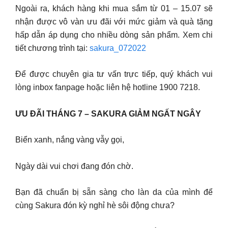
Ngoài ra, khách hàng khi mua sắm từ 01 – 15.07 sẽ
nhận được vô vàn ưu đãi với mức giảm và quà tặng
hấp dẫn áp dụng cho nhiều dòng sản phẩm. Xem chi
tiết chương trình tại:
sakura_072022
Để được chuyên gia tư vấn trực tiếp, quý khách vui
lòng inbox fanpage hoặc liên hệ hotline 1900 7218.
ƯU ĐÃI THÁNG 7 – SAKURA GIẢM NGẤT NGÂY
Biển xanh, nắng vàng vẫy gọi,
Ngày dài vui chơi đang đón chờ.
Bạn đã chuẩn bị sẵn sàng cho làn da của mình để
cùng Sakura đón kỳ nghỉ hè sôi động chưa?