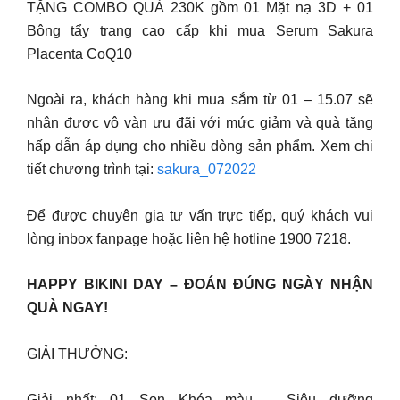
TẶNG COMBO QUÀ 230K gồm 01 Mặt nạ 3D + 01
Bông tẩy trang cao cấp khi mua Serum Sakura
Placenta CoQ10
Ngoài ra, khách hàng khi mua sắm từ 01 – 15.07 sẽ
nhận được vô vàn ưu đãi với mức giảm và quà tặng
hấp dẫn áp dụng cho nhiều dòng sản phẩm. Xem chi
tiết chương trình tại:
sakura_072022
Để được chuyên gia tư vấn trực tiếp, quý khách vui
lòng inbox fanpage hoặc liên hệ hotline 1900 7218.
HAPPY BIKINI DAY – ĐOÁN ĐÚNG NGÀY NHẬN
QUÀ NGAY!
GIẢI THƯỞNG:
Giải nhất: 01 Son Khóa màu – Siêu dưỡng