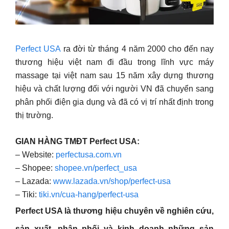
Perfect USA
ra đời từ tháng 4 năm 2000 cho đến nay
thương hiệu việt nam đi đầu trong lĩnh vực máy
massage tại việt nam sau 15 năm xây dựng thương
hiệu và chất lượng đối với người VN đã chuyển sang
phân phối điện gia dụng và đã có vị trí nhất định trong
thị trường.
GIAN HÀNG TMĐT Perfect USA:
– Website:
perfectusa.com.vn
– Shopee:
shopee.vn/perfect_usa
– Lazada:
www.lazada.vn/shop/perfect-usa
– Tiki:
tiki.vn/cua-hang/perfect-usa
Perfect USA là thương hiệu chuyên về nghiên cứu,
sản xuất, phân phối và kinh doanh những sản