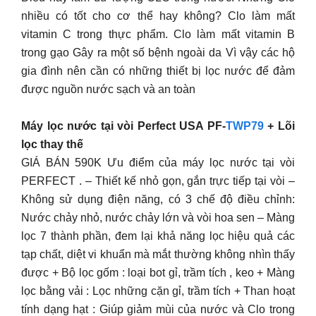
nhiều có tốt cho cơ thể hay không? Clo làm mất
vitamin C trong thực phẩm. Clo làm mất vitamin B
trong gạo Gây ra một số bệnh ngoài da Vì vậy các hộ
gia đình nên cần có những thiết bị lọc nước để đảm
được nguồn nước sạch và an toàn
Máy lọc nước tại vòi Perfect USA PF-
TWP79
+ Lõi
lọc thay thế
GIÁ BÁN 590K Ưu điểm của máy lọc nước tại vòi
PERFECT . – Thiết kế nhỏ gọn, gắn trực tiếp tại vòi –
Không sử dụng điện năng, có 3 chế độ điều chỉnh:
Nước chảy nhỏ, nước chảy lớn và vòi hoa sen – Màng
lọc 7 thành phần, đem lại khả năng lọc hiệu quả các
tạp chất, diệt vi khuẩn mà mắt thường không nhìn thấy
được + Bộ lọc gốm : loại bot gỉ, trầm tích , keo + Màng
lọc bằng vải : Lọc những cặn gỉ, trầm tích + Than hoạt
tính dạng hạt : Giúp giảm mùi của nước và Clo trong