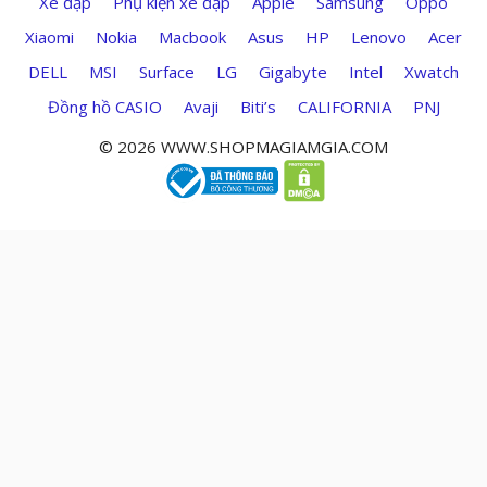
Xe đạp
Phụ kiện xe đạp
Apple
Samsung
Oppo
Xiaomi
Nokia
Macbook
Asus
HP
Lenovo
Acer
DELL
MSI
Surface
LG
Gigabyte
Intel
Xwatch
Đồng hồ CASIO
Avaji
Biti’s
CALIFORNIA
PNJ
© 2026 WWW.SHOPMAGIAMGIA.COM