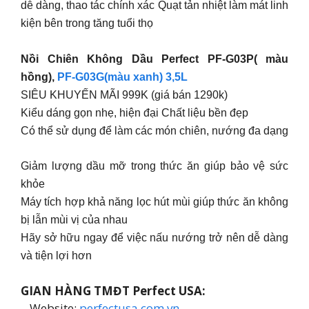
dễ dàng, thao tác chính xác Quạt tản nhiệt làm mát linh
kiện bên trong tăng tuổi thọ
Nồi Chiên Không Dầu Perfect PF-G03P( màu
hồng),
PF-G03G(màu xanh) 3,5L
SIÊU KHUYẾN MÃI 999K (giá bán 1290k)
Kiểu dáng gọn nhẹ, hiện đại Chất liệu bền đẹp
Có thể sử dụng để làm các món chiên, nướng đa dạng
Giảm lượng dầu mỡ trong thức ăn giúp bảo vệ sức
khỏe
Máy tích hợp khả năng lọc hút mùi giúp thức ăn không
bị lẫn mùi vị của nhau
Hãy sở hữu ngay để việc nấu nướng trở nên dễ dàng
và tiện lợi hơn
GIAN HÀNG TMĐT Perfect USA:
– Website:
perfectusa.com.vn