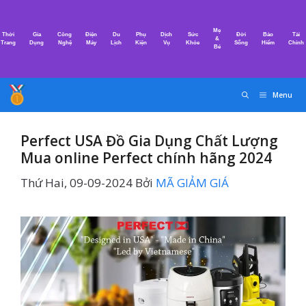
Chuyển
đến
Mẹ
Thời
Gia
Công
Điện
Du
Phụ
Dịch
Sức
Đời
Bảo
Tài
nội
&
Trang
Dụng
Nghệ
Máy
Lịch
Kiện
Vụ
Khỏe
Sống
Hiểm
Chính
Bé
dung
Menu
Perfect USA Đồ Gia Dụng Chất Lượng
Mua online Perfect chính hãng 2024
Thứ Hai, 09-09-2024
Bởi
MÃ GIẢM GIÁ