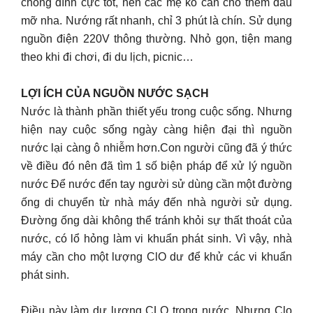
chống dính cực tốt, nên các mẹ ko cần cho thêm dầu
mỡ nha. Nướng rất nhanh, chỉ 3 phút là chín. Sử dụng
nguồn điện 220V thông thường. Nhỏ gọn, tiện mang
theo khi đi chơi, đi du lịch, picnic…
LỢI ÍCH CỦA NGUỒN NƯỚC SẠCH
Nước là thành phần thiết yếu trong cuộc sống. Nhưng
hiện nay cuộc sống ngày càng hiện đại thì nguồn
nước lại càng ô nhiễm hơn.Con người cũng đã ý thức
về điều đó nên đã tìm 1 số biện pháp để xử lý nguồn
nước Để nước đến tay người sử dùng cần một đường
ống di chuyển từ nhà máy đến nhà người sử dụng.
Đường ống dài không thể tránh khỏi sự thất thoát của
nước, có lổ hỏng làm vi khuẩn phát sinh. Vì vậy, nhà
máy cần cho một lượng ClO dư để khử các vi khuẩn
phát sinh.
Điều này làm dư lượng CLO trong nước. Nhưng Clo