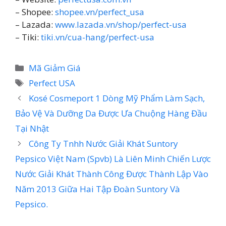
– Shopee:
shopee.vn/perfect_usa
– Lazada:
www.lazada.vn/shop/perfect-usa
– Tiki:
tiki.vn/cua-hang/perfect-usa
Danh
Mã Giảm Giá
mục
Thẻ
Perfect USA
Kosé Cosmeport 1 Dòng Mỹ Phẩm Làm Sạch,
Bảo Vệ Và Dưỡng Da Được Ưa Chuộng Hàng Đầu
Tại Nhật
Công Ty Tnhh Nước Giải Khát Suntory
Pepsico Việt Nam (Spvb) Là Liên Minh Chiến Lược
Nước Giải Khát Thành Công Được Thành Lập Vào
Năm 2013 Giữa Hai Tập Đoàn Suntory Và
Pepsico.