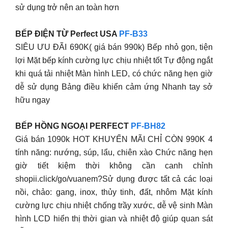
sử dụng trở nên an toàn hơn
BẾP ĐIỆN TỪ Perfect USA
PF-B33
SIÊU ƯU ĐÃI 690K( giá bán 990k) Bếp nhỏ gọn, tiện
lợi Mặt bếp kính cường lực chịu nhiệt tốt Tự động ngắt
khi quá tải nhiệt Màn hình LED, có chức năng hẹn giờ
dễ sử dụng Bảng điều khiển cảm ứng Nhanh tay sở
hữu ngay
BẾP HỒNG NGOẠI PERFECT
PF-BH82
Giá bán 1090k HOT KHUYẾN MÃI CHỈ CÒN 990K 4
tính năng: nướng, súp, lẩu, chiên xào Chức năng hẹn
giờ tiết kiệm thời không cần canh chỉnh
shopii.click/go/vuanem?Sử dụng được tất cả các loại
nồi, chảo: gang, inox, thủy tinh, đất, nhôm Mặt kính
cường lực chịu nhiệt chống trầy xước, dễ vệ sinh Màn
hình LCD hiển thị thời gian và nhiệt độ giúp quan sát