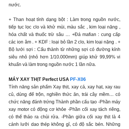
nước.
+ Than hoạt tính dạng bột : Làm trong nguồn nước,
tiếp tục lọc clo và khử mùi, màu sắc , kim loại nặng ,
hóa chất và thuốc trừ sâu … +Đá mafian : cung cấp
các ion âm . + KDF : loại bỏ lần 2 clo, kim loại nặng . +
Bộ lưới sợi : Cấu thành từ những sợi có đường kính
siêu nhỏ (nhỏ hơn 1/10.000mm) giúp khử 99,99% vi
khuẩn và làm trong nguồn nước 1 lần nữa.
MÁY XAY THỊT Perfect USA
PF-X06
Tính năng sản phẩm Xay thịt, xay cá, xay hạt, xay rau
củ, dùng để trộn, nghiền thức ăn, trái cây mềm… có
chức năng đánh trứng Thành phần cấu tạo -Phần máy
xay motor có động cơ khỏe -Phần cối xay tách riêng,
có thể tháo ra chùi rửa. -Phần giữa cối xay thịt là 4
cánh lưỡi dao thép không gỉ, có độ sắc bén. Những