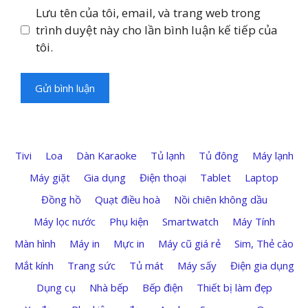
Lưu tên của tôi, email, và trang web trong
trình duyệt này cho lần bình luận kế tiếp của
tôi.
Tivi
Loa
Dàn Karaoke
Tủ lạnh
Tủ đông
Máy lạnh
Máy giặt
Gia dụng
Điện thoại
Tablet
Laptop
Đồng hồ
Quạt điều hoà
Nồi chiên không dầu
Máy lọc nước
Phụ kiện
Smartwatch
Máy Tính
Màn hình
Máy in
Mực in
Máy cũ giá rẻ
Sim, Thẻ cào
Mắt kính
Trang sức
Tủ mát
Máy sấy
Điện gia dụng
Dụng cụ
Nhà bếp
Bếp điện
Thiết bị làm đẹp