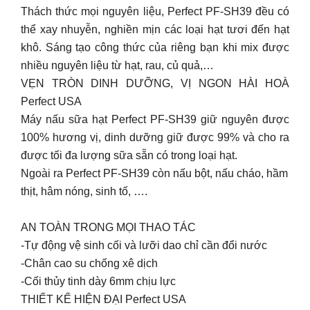
Thách thức mọi nguyên liệu, Perfect PF-SH39 đều có
thể xay nhuyễn, nghiền mịn các loại hạt tươi đến hạt
khô. Sáng tạo công thức của riêng bạn khi mix được
nhiều nguyên liệu từ hạt, rau, củ quả,…
VẸN TRÒN DINH DƯỠNG, VỊ NGON HÀI HOÀ
Perfect USA
Máy nấu sữa hạt Perfect PF-SH39 giữ nguyên được
100% hương vị, dinh dưỡng giữ được 99% và cho ra
được tối đa lượng sữa sẵn có trong loại hạt.
Ngoài ra Perfect PF-SH39 còn nấu bột, nấu cháo, hầm
thịt, hâm nóng, sinh tố, ….
AN TOÀN TRONG MỌI THAO TÁC
-Tự động vệ sinh cối và lưỡi dao chỉ cần đổi nước
-Chân cao su chống xê dịch
-Cối thủy tinh dày 6mm chịu lực
THIẾT KẾ HIỆN ĐẠI Perfect USA