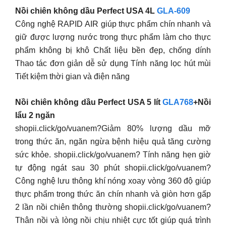
Nồi chiên không dầu Perfect USA 4L
GLA-609
Công nghệ RAPID AIR giúp thực phẩm chín nhanh và
giữ được lượng nước trong thực phẩm làm cho thực
phẩm không bị khô Chất liệu bền đẹp, chống dính
Thao tác đơn giản dễ sử dụng Tính năng lọc hút mùi
Tiết kiệm thời gian và điện năng
Nồi chiên không dầu Perfect USA 5 lít
GLA768
+Nồi
lẩu 2 ngăn
shopii.click/go/vuanem?Giảm 80% lượng dầu mỡ
trong thức ăn, ngăn ngừa bệnh hiệu quả tăng cường
sức khỏe. shopii.click/go/vuanem? Tính năng hẹn giờ
tự động ngát sau 30 phút shopii.click/go/vuanem?
Công nghệ lưu thông khí nóng xoay vòng 360 độ giúp
thực phẩm trong thức ăn chín nhanh và giòn hơn gấp
2 lần nồi chiên thông thường shopii.click/go/vuanem?
Thân nồi và lòng nồi chịu nhiệt cực tốt giúp quá trình