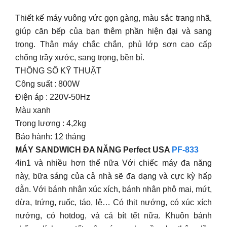
Thiết kế máy vuông vức gọn gàng, màu sắc trang nhã,
giúp căn bếp của bạn thêm phần hiện đại và sang
trọng. Thân máy chắc chắn, phủ lớp sơn cao cấp
chống trầy xước, sang trọng, bền bỉ.
THÔNG SỐ KỸ THUẬT
Công suất : 800W
Điện áp : 220V-50Hz
Màu xanh
Trọng lượng : 4,2kg
Bảo hành: 12 tháng
MÁY SANDWICH ĐA NĂNG Perfect USA
PF-833
4in1 và nhiều hơn thế nữa Với chiếc máy đa năng
này, bữa sáng của cả nhà sẽ đa dạng và cực kỳ hấp
dẫn. Với bánh nhân xúc xích, bánh nhân phô mai, mứt,
dừa, trứng, ruốc, táo, lê… Có thịt nướng, có xúc xích
nướng, có hotdog, và cả bít tết nữa. Khuôn bánh