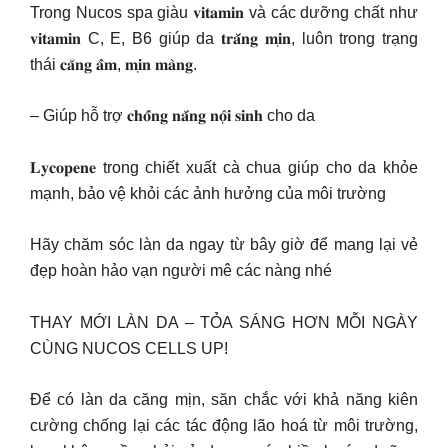
Trong Nucos spa giàu 𝐯𝐢𝐭𝐚𝐦𝐢𝐧 và các dưỡng chất như
𝐯𝐢𝐭𝐚𝐦𝐢𝐧 C, E, B6 giúp da 𝐭𝐫𝐚̆́𝐧𝐠 𝐦𝐢̣𝐧, luôn trong trạng
thái 𝐜𝐚̆𝐧𝐠 𝐚̂̉𝐦, 𝐦𝐢̣𝐧 𝐦𝐚̀𝐧𝐠.
– Giúp hỗ trợ 𝐜𝐡𝐨̂́𝐧𝐠 𝐧𝐚̆́𝐧𝐠 𝐧𝐨̣̂𝐢 𝐬𝐢𝐧𝐡 cho da
𝐋𝐲𝐜𝐨𝐩𝐞𝐧𝐞 trong chiết xuất cà chua giúp cho da khỏe
mạnh, bảo vệ khỏi các ảnh hưởng của môi trường
Hãy chăm sóc làn da ngay từ bây giờ để mang lại vẻ
đẹp hoàn hảo vạn người mê các nàng nhé
THAY MỚI LÀN DA – TỎA SÁNG HƠN MỖI NGÀY
CÙNG NUCOS CELLS UP!
Để có làn da căng mịn, săn chắc với khả năng kiên
cường chống lại các tác động lão hoá từ môi trường,