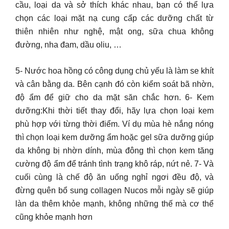
cầu, loại da và sở thích khác nhau, bạn có thể lựa
chọn các loại mặt nạ cung cấp các dưỡng chất từ
thiên nhiên như nghệ, mật ong, sữa chua không
đường, nha đam, dầu oliu, …
5- Nước hoa hồng có công dụng chủ yếu là làm se khít
và cân bằng da. Bên cạnh đó còn kiểm soát bã nhờn,
độ ẩm để giữ cho da mặt săn chắc hơn. 6- Kem
dưỡng:Khi thời tiết thay đổi, hãy lựa chọn loại kem
phù hợp với từng thời điểm. Ví dụ mùa hè nắng nóng
thì chọn loại kem dưỡng ẩm hoặc gel sữa dưỡng giúp
da không bị nhờn dính, mùa đông thì chọn kem tăng
cường độ ẩm để tránh tình trạng khô ráp, nứt nẻ. 7- Và
cuối cùng là chế độ ăn uống nghỉ ngơi đều độ, và
đừng quên bổ sung collagen Nucos mỗi ngày sẽ giúp
làn da thêm khỏe mạnh, không những thế mà cơ thể
cũng khỏe mạnh hơn