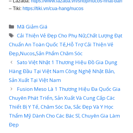
– Lazada:
https://www.lazada.vn/shop/nucos-nhat-ban
– Tiki:
https://tiki.vn/cua-hang/nucos
Danh
Mã Giảm Giá
mục
Thẻ
Cải Thiện Vẻ Đẹp Cho Phụ Nữ
,
Chất Lượng Đạt
Chuẩn An Toàn Quốc Tế
,
Hỗ Trợ Cải Thiện Vẻ
Đẹp
,
Nucos
,
Sản Phẩm Chăm Sóc
Sato Việt Nhật 1 Thương Hiệu Đồ Gia Dụng
Hàng Đầu Tại Việt Nam Công Nghệ Nhật Bản,
Sản Xuất Tại Việt Nam
Fusion Meso Là 1 Thương Hiệu Đa Quốc Gia
Chuyên Phát Triển, Sản Xuất Và Cung Cấp Các
Thiết Bị Y Tế, Chăm Sóc Da, Sắc Đẹp Và Y Học
Thẩm Mỹ Dành Cho Các Bác Sĩ, Chuyên Gia Làm
Đẹp