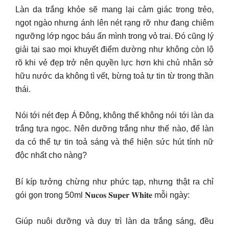
Làn da trắng khỏe sẽ mang lại cảm giác trong trẻo,
ngọt ngào nhưng ánh lên nét rạng rỡ như đang chiêm
ngưỡng lớp ngọc báu ẩn mình trong vỏ trai. Đó cũng lý
giải tại sao mọi khuyết điểm dường như không còn lộ
rõ khi vẻ đẹp trở nên quyền lực hơn khi chủ nhân sở
hữu nước da không tì vết, bừng toả tự tin từ trong thần
thái.
Nói tới nét đẹp Á Đông, không thể không nói tới làn da
trắng tựa ngọc. Nên dưỡng trắng như thế nào, để làn
da có thể tự tin toả sáng và thể hiện sức hút tính nữ
độc nhất cho nàng?
Bí kíp tưởng chừng như phức tạp, nhưng thật ra chỉ
gói gọn trong 50ml 𝐍𝐮𝐜𝐨𝐬 𝐒𝐮𝐩𝐞𝐫 𝐖𝐡𝐢𝐭𝐞 mỗi ngày:
Giúp nuôi dưỡng và duy trì làn da trắng sáng, đều