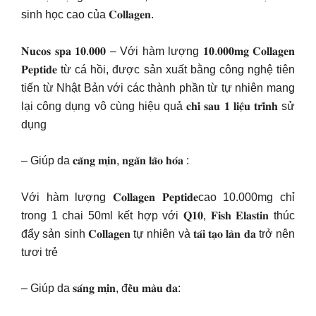
sinh học cao của 𝐂𝐨𝐥𝐥𝐚𝐠𝐞𝐧.
𝐍𝐮𝐜𝐨𝐬 𝐬𝐩𝐚 𝟏𝟎.𝟎𝟎𝟎 – Với hàm lượng 𝟏𝟎.𝟎𝟎𝟎𝐦𝐠 𝐂𝐨𝐥𝐥𝐚𝐠𝐞𝐧
𝐏𝐞𝐩𝐭𝐢𝐝𝐞 từ cá hồi, được sản xuất bằng công nghệ tiên
tiến từ Nhật Bản với các thành phần từ tự nhiên mang
lại công dụng vô cùng hiệu quả 𝐜𝐡𝐢̉ 𝐬𝐚𝐮 𝟏 𝐥𝐢𝐞̣̂𝐮 𝐭𝐫𝐢̀𝐧𝐡 sử
dụng
– Giúp da 𝐜𝐚̆𝐧𝐠 𝐦𝐢̣𝐧, 𝐧𝐠𝐚̆𝐧 𝐥𝐚̃𝐨 𝐡𝐨́𝐚 :
Với hàm lượng 𝐂𝐨𝐥𝐥𝐚𝐠𝐞𝐧 𝐏𝐞𝐩𝐭𝐢𝐝𝐞cao 10.000mg chỉ
trong 1 chai 50ml kết hợp với 𝐐𝟏𝟎, 𝐅𝐢𝐬𝐡 𝐄𝐥𝐚𝐬𝐭𝐢𝐧 thúc
đẩy sản sinh 𝐂𝐨𝐥𝐥𝐚𝐠𝐞𝐧 tự nhiên và 𝐭𝐚́𝐢 𝐭𝐚̣𝐨 𝐥𝐚̀𝐧 𝐝𝐚 trở nên
tươi trẻ
– Giúp da 𝐬𝐚́𝐧𝐠 𝐦𝐢̣𝐧, đ𝐞̂̀𝐮 𝐦𝐚̀𝐮 𝐝𝐚: