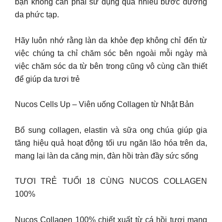
bạn không cần phải sử dụng quá nhiều bước dưỡng
da phức tạp.
Hãy luôn nhớ rằng làn da khỏe đẹp không chỉ đến từ
việc chúng ta chỉ chăm sóc bên ngoài mỗi ngày mà
việc chăm sóc da từ bên trong cũng vô cùng cần thiết
để giúp da tươi trẻ
Nucos Cells Up – Viên uống Collagen từ Nhật Bản
Bổ sung collagen, elastin và sữa ong chúa giúp gia
tăng hiệu quả hoạt động tối ưu ngăn lão hóa trên da,
mang lại làn da căng mịn, đàn hồi tràn đầy sức sống
TƯƠI TRẺ TUỔI 18 CÙNG NUCOS COLLAGEN
100%
Nucos Collagen 100% chiết xuất từ cá hồi tươi mang