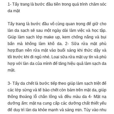
1- Tẩy trang là bước đầu tiên trong quá trình chăm sóc
da mặt
Tẩy trang là bước đầu vô cùng quan trọng để giữ cho
làn da sạch sẽ sau một ngày dài làm việc và học tập.
Giúp làm sạch lớp make up, kem chống nắng và bụi
bẩn mà không làm khô da. 2- Sữa rửa mặt phù
hợp:Bạn nên rửa mặt vào buổi sáng khi thức dậy và
tối trước khi đi ngủ nhé. Loại sữa rửa mặt uy tín và phù
hợp với làn da của mình để tăng hiệu quả làm sạch da
mặt.
3- Tẩy da chết là bước tiếp theo giúp làm sạch triệt để
các lớp sừng và tế bào chết còn bám trên mặt da, giúp
thông thoáng lỗ chân lông và đều màu da 4- Mặt nạ
dưỡng ẩm: mặt nạ cung cấp các dưỡng chất thiết yếu
để duy trì làn da khỏe mạnh và sáng mịn. Tùy vào nhu