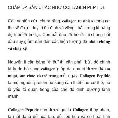
CHĂM DA SĂN CHẮC NHỜ COLLAGEN PEPTIDE
Các nghiên cứu chỉ ra rằng, 𝐜𝐨𝐥𝐥𝐚𝐠𝐞𝐧 𝐭𝐮̛̣ 𝐧𝐡𝐢𝐞̂𝐧 trong cơ
thể sẽ được duy trì ổn định và vững chắc trong khoảng
độ tuổi 25 trở lại. Còn bắt đầu 25 trở đi thì chúng bắt
đầu suy giảm dẫn đến các hiện tượng da 𝐧𝐡𝐚̆𝐧 𝐜𝐡𝐮̀𝐧𝐠
𝐯𝐚̀ 𝐜𝐡𝐚̉𝐲 𝐱𝐞̣̂.
Nguyên lí cân bằng “thiếu” thì cần phải “bù”, đó chính
là lý do bổ sung 𝐜𝐨𝐥𝐥𝐚𝐠𝐞𝐧 giúp da duy trì được đ𝐨̣̂ 𝐚̂̉𝐦
𝐦𝐮̛𝐨̛̣𝐭, 𝐬𝐚̆𝐧 𝐜𝐡𝐚̆́𝐜 𝐯𝐚̀ 𝐭𝐫𝐞̉ 𝐭𝐫𝐮𝐧𝐠 mỗi ngày. 𝐂𝐨𝐥𝐥𝐚𝐠𝐞𝐧 𝐏𝐞𝐩𝐭𝐢𝐝𝐞
là một nguồn protein bổ sung cần thiết cho cơ thể, nó
là yếu tố quan trọng của chế độ dinh dưỡng lành
mạnh.
𝐂𝐨𝐥𝐥𝐚𝐠𝐞𝐧 𝐏𝐞𝐩𝐭𝐢𝐝𝐞 còn được gọi là 𝐂𝐨𝐥𝐥𝐚𝐠𝐞𝐧 thủy phân,
là một dạng dễ hòa tan, dễ tiêu hóa và có hoạt tính