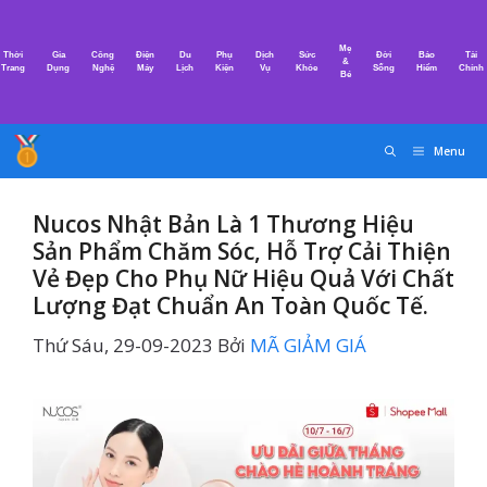
Chuyển
đến
Mẹ
Thời
Gia
Công
Điện
Du
Phụ
Dịch
Sức
Đời
Bảo
Tài
nội
&
Trang
Dụng
Nghệ
Máy
Lịch
Kiện
Vụ
Khỏe
Sống
Hiểm
Chính
Bé
dung
Menu
Nucos Nhật Bản Là 1 Thương Hiệu
Sản Phẩm Chăm Sóc, Hỗ Trợ Cải Thiện
Vẻ Đẹp Cho Phụ Nữ Hiệu Quả Với Chất
Lượng Đạt Chuẩn An Toàn Quốc Tế.
Thứ Sáu, 29-09-2023
Bởi
MÃ GIẢM GIÁ