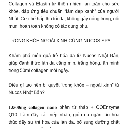
Collagen và Elastin từ thiên nhiên, an toàn cho sức
khỏe, đáp ứng tiêu chuẩn “làm đẹp xanh” của người
Nhật. Cơ chế hấp thu tối đa, không gây nóng trong, nổi
mụn, hoàn toàn không có tác dụng phụ.
TRONG KHỎE NGOÀI XINH CÙNG NUCOS SPA
Khám phá món quà trẻ hóa da từ Nucos Nhật Bản,
giúp đánh thức làn da căng mịn, trắng hồng, ẩn mình
trong 50ml collagen mỗi ngày.
Điều gì tạo nên bí quyết “trong khỏe – ngoài xinh” từ
Nucos Nhật Bản?
𝟏𝟑𝟓𝟎𝟎𝐦𝐠 𝐜𝐨𝐥𝐥𝐚𝐠𝐞𝐧 𝐧𝐚𝐧𝐨 phân tử thấp + COEnzyme
Q10: Làm đầy các nếp nhăn, giúp da ngăn lão hóa
thúc đẩy sự trẻ hóa của làn da, bổ sung dưỡng chất