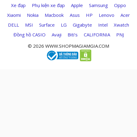
Xe đạp
Phụ kiện xe đạp
Apple
Samsung
Oppo
Xiaomi
Nokia
Macbook
Asus
HP
Lenovo
Acer
DELL
MSI
Surface
LG
Gigabyte
Intel
Xwatch
Đồng hồ CASIO
Avaji
Biti’s
CALIFORNIA
PNJ
© 2026 WWW.SHOPMAGIAMGIA.COM