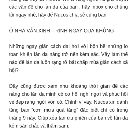
các vấn đề cho làn da của bạn . hãy inbox cho chúng
tôi ngay nhé, hãy để Nucos chia sẻ cùng bạn
Ở NHÀ VẪN XINH – RINH NGAY QUÀ KHỦNG
Những ngày giãn cách dài hơi với bộn bề những lo
toan khiến làn da nàng trở nên kém sắc. Vậy làm thế
nào để làn da luôn rạng rỡ bất chấp mùa giãn cách xã
hội?
Đây cũng được xem như khoảng thời gian để các
nàng cho làn da mình có cơ hội nghỉ ngơi và phục hồi
vẻ đẹp rạng ngời vốn có. Chính vì vậy, Nucos xin dành
tặng bạn “cơn mưa quà tặng” đặc biệt chỉ có trong
tháng 9 này. Giúp xóa tan ưu phiền của bạn về làn da
kém săn chắc và thâm sạm: