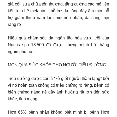
già cỗi, sửa chữa tổn thương, tăng cường các mô liên
kết, ức chế melanin… hỗ trợ da căng đầy ẩm mịn, hỗ
trợ giảm thiểu nám làm mờ nếp nhăn, da sáng mịn
rạng rỡ
Hiệu quả chăm sóc da ngăn lão hóa vượt trội của
Nucos spa 13.500 đã được chứng minh bởi hàng
nghìn phụ nữ.
MÓN QUÀ SỨC KHỎE CHO NGƯỜI TIỂU ĐƯỜNG
Tiểu đường được coi là “kẻ giết người thầm lặng” bởi
vì nó hoàn toàn không có triệu chứng rõ ràng, bệnh có
biến chứng nặng nề gây ảnh hưởng rất lớn đến sức
khỏe, tính mạng:
Hơn 65% bệnh nhân không biết mình bị bệnh Hơn