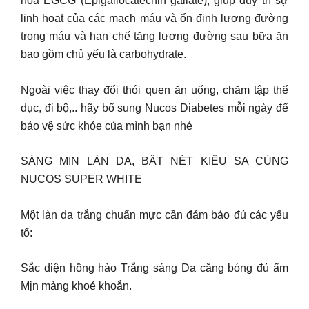
hóa EGCG (Epigallocatechin gallate), giúp duy trì sự
linh hoạt của các mạch máu và ổn định lượng đường
trong máu và hạn chế tăng lượng đường sau bữa ăn
bao gồm chủ yếu là carbohydrate.
Ngoài việc thay đổi thói quen ăn uống, chăm tập thể
dục, đi bộ,.. hãy bổ sung Nucos Diabetes mỗi ngày để
bảo vệ sức khỏe của mình bạn nhé
SÁNG MỊN LÀN DA, BẬT NÉT KIÊU SA CÙNG
NUCOS SUPER WHITE
Một làn da trắng chuẩn mực cần đảm bảo đủ các yếu
tố:
Sắc diện hồng hào Trắng sáng Da căng bóng đủ ẩm
Mịn màng khoẻ khoắn.