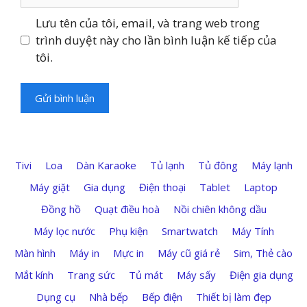
web
Lưu tên của tôi, email, và trang web trong
trình duyệt này cho lần bình luận kế tiếp của
tôi.
Tivi
Loa
Dàn Karaoke
Tủ lạnh
Tủ đông
Máy lạnh
Máy giặt
Gia dụng
Điện thoại
Tablet
Laptop
Đồng hồ
Quạt điều hoà
Nồi chiên không dầu
Máy lọc nước
Phụ kiện
Smartwatch
Máy Tính
Màn hình
Máy in
Mực in
Máy cũ giá rẻ
Sim, Thẻ cào
Mắt kính
Trang sức
Tủ mát
Máy sấy
Điện gia dụng
Dụng cụ
Nhà bếp
Bếp điện
Thiết bị làm đẹp