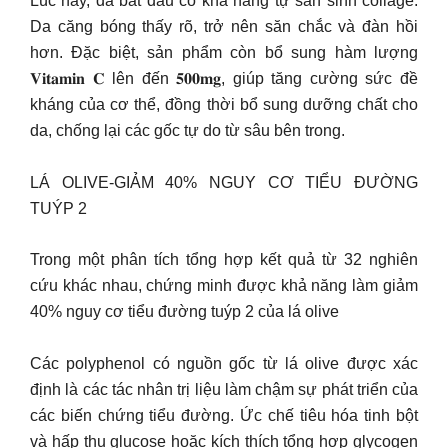
Lúc này, da bắt đầu có khả năng tự sản sinh collage.
Da căng bóng thấy rõ, trở nên săn chắc và đàn hồi
hơn. Đặc biệt, sản phẩm còn bổ sung hàm lượng
𝐕𝐢𝐭𝐚𝐦𝐢𝐧 𝐂 lên đến 𝟓𝟎𝟎𝐦𝐠, giúp tăng cường sức đề
kháng của cơ thể, đồng thời bổ sung dưỡng chất cho
da, chống lại các gốc tự do từ sâu bên trong.
LÁ OLIVE-GIẢM 40% NGUY CƠ TIỂU ĐƯỜNG
TUÝP 2
Trong một phân tích tổng hợp kết quả từ 32 nghiên
cứu khác nhau, chứng minh được khả năng làm giảm
40% nguy cơ tiểu đường tuýp 2 của lá olive
Các polyphenol có nguồn gốc từ lá olive được xác
định là các tác nhân trị liệu làm chậm sự phát triển của
các biến chứng tiểu đường. Ức chế tiêu hóa tinh bột
và hấp thụ glucose hoặc kích thích tổng hợp glycogen