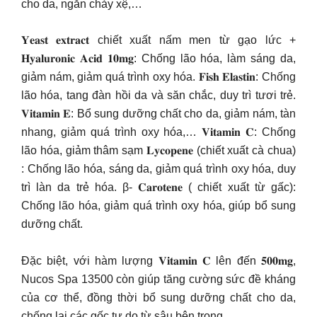
cho da, ngăn chảy xệ,…
𝐘𝐞𝐚𝐬𝐭 𝐞𝐱𝐭𝐫𝐚𝐜𝐭 chiết xuất nấm men từ gạo lức +
𝐇𝐲𝐚𝐥𝐮𝐫𝐨𝐧𝐢𝐜 𝐀𝐜𝐢𝐝 𝟏𝟎𝐦𝐠: Chống lão hóa, làm sáng da,
giảm nám, giảm quá trình oxy hóa. 𝐅𝐢𝐬𝐡 𝐄𝐥𝐚𝐬𝐭𝐢𝐧: Chống
lão hóa, tang đàn hồi da và săn chắc, duy trì tươi trẻ.
𝐕𝐢𝐭𝐚𝐦𝐢𝐧 𝐄: Bổ sung dưỡng chất cho da, giảm nám, tàn
nhang, giảm quá trình oxy hóa,… 𝐕𝐢𝐭𝐚𝐦𝐢𝐧 𝐂: Chống
lão hóa, giảm thâm sạm 𝐋𝐲𝐜𝐨𝐩𝐞𝐧𝐞 (chiết xuất cà chua)
: Chống lão hóa, sáng da, giảm quá trình oxy hóa, duy
trì làn da trẻ hóa. β- 𝐂𝐚𝐫𝐨𝐭𝐞𝐧𝐞 ( chiết xuất từ gấc):
Chống lão hóa, giảm quá trình oxy hóa, giúp bổ sung
dưỡng chất.
Đặc biệt, với hàm lượng 𝐕𝐢𝐭𝐚𝐦𝐢𝐧 𝐂 lên đến 𝟓𝟎𝟎𝐦𝐠,
Nucos Spa 13500 còn giúp tăng cường sức đề kháng
của cơ thể, đồng thời bổ sung dưỡng chất cho da,
chống lại các gốc tự do từ sâu bên trong.