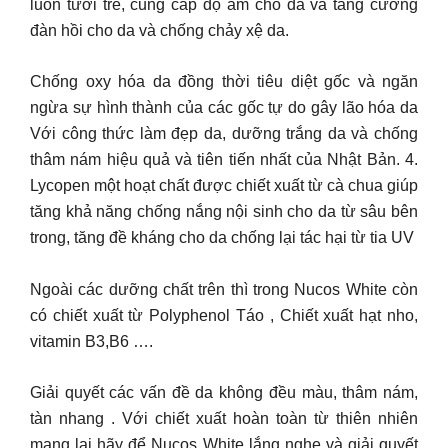
luôn tươi trẻ, cung cấp độ ẩm cho da và tăng cường
đàn hồi cho da và chống chảy xệ da.
Chống oxy hóa da đồng thời tiêu diệt gốc và ngăn
ngừa sự hình thành của các gốc tự do gây lão hóa da
Với công thức làm đẹp da, dưỡng trắng da và chống
thâm nám hiệu quả và tiên tiến nhất của Nhật Bản. 4.
Lycopen một hoạt chất được chiết xuất từ cà chua giúp
tăng khả năng chống nắng nội sinh cho da từ sâu bên
trong, tăng đề kháng cho da chống lại tác hại từ tia UV
Ngoài các dưỡng chất trên thì trong Nucos White còn
có chiết xuất từ Polyphenol Táo , Chiết xuất hạt nho,
vitamin B3,B6 ….
Giải quyết các vấn đề da không đều màu, thâm nám,
tàn nhang . Với chiết xuất hoàn toàn từ thiên nhiên
mang lại hãy để Nucos White lắng nghe và giải quyết