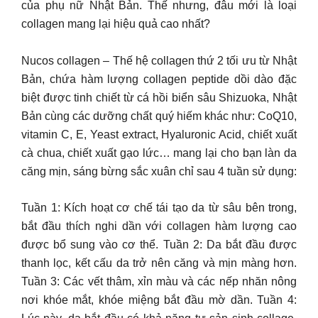
của phụ nữ Nhật Bản. Thế nhưng, đâu mới là loại
collagen mang lại hiệu quả cao nhất?
Nucos collagen – Thế hệ collagen thứ 2 tối ưu từ Nhật
Bản, chứa hàm lượng collagen peptide dồi dào đặc
biệt được tinh chiết từ cá hồi biển sâu Shizuoka, Nhật
Bản cùng các dưỡng chất quý hiếm khác như: CoQ10,
vitamin C, E, Yeast extract, Hyaluronic Acid, chiết xuất
cà chua, chiết xuất gạo lức… mang lại cho bạn làn da
căng mịn, sáng bừng sắc xuân chỉ sau 4 tuần sử dụng:
Tuần 1: Kích hoạt cơ chế tái tạo da từ sâu bên trong,
bắt đầu thích nghi dần với collagen hàm lượng cao
được bổ sung vào cơ thể. Tuần 2: Da bắt đầu được
thanh lọc, kết cấu da trở nên căng và mịn màng hơn.
Tuần 3: Các vết thâm, xỉn màu và các nếp nhăn nông
nơi khóe mắt, khóe miệng bắt đầu mờ dần. Tuần 4: