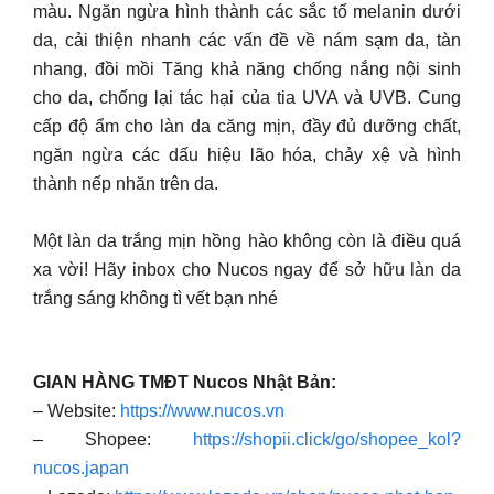
màu. Ngăn ngừa hình thành các sắc tố melanin dưới
da, cải thiện nhanh các vấn đề về nám sạm da, tàn
nhang, đồi mồi Tăng khả năng chống nắng nội sinh
cho da, chống lại tác hại của tia UVA và UVB. Cung
cấp độ ẩm cho làn da căng mịn, đầy đủ dưỡng chất,
ngăn ngừa các dấu hiệu lão hóa, chảy xệ và hình
thành nếp nhăn trên da.
Một làn da trắng mịn hồng hào không còn là điều quá
xa vời! Hãy inbox cho Nucos ngay để sở hữu làn da
trắng sáng không tì vết bạn nhé
GIAN HÀNG TMĐT Nucos Nhật Bản:
– Website:
https://www.nucos.vn
– Shopee:
https://shopii.click/go/shopee_kol?
nucos.japan