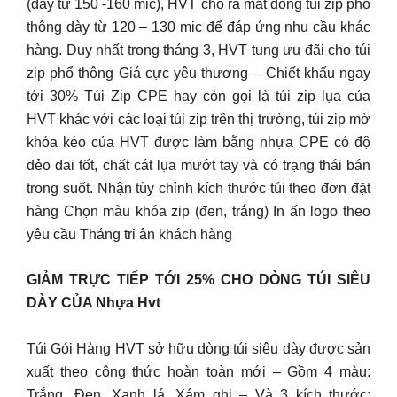
(dày từ 150 -160 mic), HVT cho ra mắt dòng túi zip phổ
thông dày từ 120 – 130 mic để đáp ứng nhu cầu khác
hàng. Duy nhất trong tháng 3, HVT tung ưu đãi cho túi
zip phổ thông Giá cực yêu thương – Chiết khấu ngay
tới 30% Túi Zip CPE hay còn gọi là túi zip lụa của
HVT khác với các loại túi zip trên thị trường, túi zip mờ
khóa kéo của HVT được làm bằng nhựa CPE có độ
dẻo dai tốt, chất cát lụa mướt tay và có trạng thái bán
trong suốt. Nhận tùy chỉnh kích thước túi theo đơn đặt
hàng Chọn màu khóa zip (đen, trắng) In ấn logo theo
yêu cầu Tháng tri ân khách hàng
GIẢM TRỰC TIẾP TỚI 25% CHO DÒNG TÚI SIÊU
DÀY CỦA Nhựa Hvt
Túi Gói Hàng HVT sở hữu dòng túi siêu dày được sản
xuất theo công thức hoàn toàn mới – Gồm 4 màu:
Trắng, Đen, Xanh lá, Xám ghi – Và 3 kích thước: