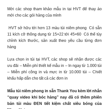
Mời các shop tham khảo mẫu in tại HVT để thay áo
mới cho các gói hàng của mình
️ HVT sở hữu tới hơn 13 màu túi niêm phong ️ Có sẵn
11 kích cỡ thông dụng từ 15×22 tới 45×60 ️ Có thể tùy
chỉnh kích thước, sản xuất theo yêu cầu từng đơn
hàng
Lựa chọn in túi tại HVT, các shop sẽ nhận được các
ưu đãi – Miễn phí thiết kế mẫu in – In ngay từ 1.000 túi
– Miễn phí công in và mực in từ 10.000 túi – Chiết
khấu hấp dẫn cho tất cả các đơn in
Mẫu túi niêm phong in sẵn Thank You kèm lời nhắn
“quay video khi bóc hàng” nay đã có thêm phiên
bản túi màu ĐEN tiết kiệm chất siêu bóng của