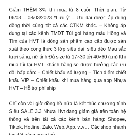
Giảm THÊM 3% khi mua từ 8 cuộn Thời gian: Từ
06/03 – 08/03/2023 *Lưu ý: – Ưu đãi được áp dụng
đồng thời cùng tất cả các CTKM khác. – Không áp
dụng tại các kênh TMĐT Túi gói hàng màu Hồng và
Tím của HVT là dòng sản phẩm cao cấp được sản
xuất theo công thức 3 lớp siêu dai, siêu dẻo Màu sắc
tươi sáng, nữ tính Đủ size từ 17×30 tới 40×60 (cm) Khi
mua túi tại HVT, khách hàng sẽ được hưởng các ưu
đãi hấp dẫn: – Chiết khấu số lượng – Tích điểm chiết
khấu VIP – Chiết khấu khi mua hàng qua app Nhựa
HVT – Hỗ trợ phí ship
Chỉ còn vài giờ đồng hồ nữa là kết thúc chương trình
Siêu SALE 3.3 Nhựa Hvt đang giảm giá trên toàn hệ
thống và trên tất cả các kênh bán hàng: Shopee,
Tiktok, Hotline, Zalo, Web, App, v..v… Các shop nhanh
tay đặt hàng ngay thô