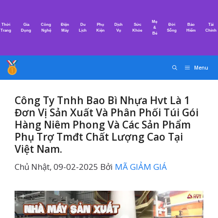
Chuyển
đến
Mẹ
Thời
Gia
Công
Điện
Du
Phụ
Dịch
Sức
Đời
Bảo
Tài
nội
&
Trang
Dụng
Nghệ
Máy
Lịch
Kiện
Vụ
Khỏe
Sống
Hiểm
Chính
Bé
dung
Menu
Công Ty Tnhh Bao Bì Nhựa Hvt Là 1
Đơn Vị Sản Xuất Và Phân Phối Túi Gói
Hàng Niêm Phong Và Các Sản Phẩm
Phụ Trợ Tmđt Chất Lượng Cao Tại
Việt Nam.
Chủ Nhật, 09-02-2025
Bởi
MÃ GIẢM GIÁ