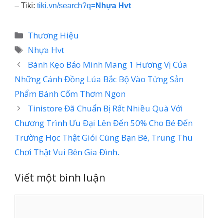
– Tiki:
tiki.vn/search?q=
Nhựa Hvt
Danh
Thương Hiệu
mục
Thẻ
Nhựa Hvt
Bánh Kẹo Bảo Minh Mang 1 Hương Vị Của
Những Cánh Đồng Lúa Bắc Bộ Vào Từng Sản
Phẩm Bánh Cốm Thơm Ngon
Tinistore Đã Chuẩn Bị Rất Nhiều Quà Với
Chương Trình Ưu Đại Lên Đến 50% Cho Bé Đến
Trường Học Thật Giỏi Cùng Bạn Bè, Trung Thu
Chơi Thật Vui Bên Gia Đình.
Viết một bình luận
Bình
luận