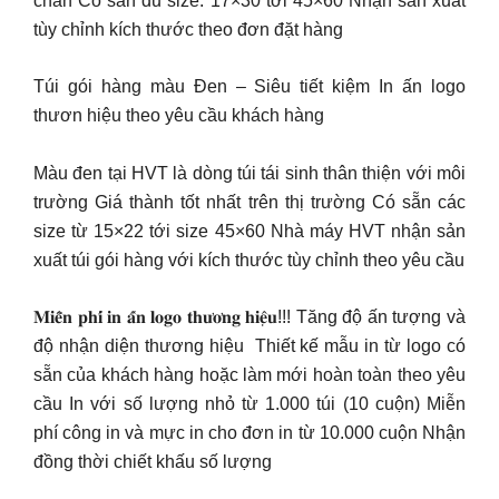
chắn Có sẵn đủ size: 17×30 tới 45×60 Nhận sản xuất
tùy chỉnh kích thước theo đơn đặt hàng
Túi gói hàng màu Đen – Siêu tiết kiệm In ấn logo
thươn hiệu theo yêu cầu khách hàng
Màu đen tại HVT là dòng túi tái sinh thân thiện với môi
trường Giá thành tốt nhất trên thị trường Có sẵn các
size từ 15×22 tới size 45×60 Nhà máy HVT nhận sản
xuất túi gói hàng với kích thước tùy chỉnh theo yêu cầu
𝐌𝐢𝐞̂̃𝐧 𝐩𝐡𝐢́ 𝐢𝐧 𝐚̂́𝐧 𝐥𝐨𝐠𝐨 𝐭𝐡𝐮̛𝐨̛𝐧𝐠 𝐡𝐢𝐞̣̂𝐮!!! Tăng độ ấn tượng và
độ nhận diện thương hiệu ️ Thiết kế mẫu in từ logo có
sẵn của khách hàng hoặc làm mới hoàn toàn theo yêu
cầu In với số lượng nhỏ từ 1.000 túi (10 cuộn) Miễn
phí công in và mực in cho đơn in từ 10.000 cuộn Nhận
đồng thời chiết khấu số lượng