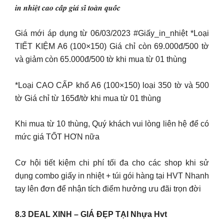
𝒊𝒏 𝒏𝒉𝒊𝒆̣̂𝒕 𝒄𝒂𝒐 𝒄𝒂̂́𝒑 𝒈𝒊𝒂́ 𝒔𝒊̉ 𝒕𝒐𝒂̀𝒏 𝒒𝒖𝒐̂́𝒄
Giá mới áp dụng từ 06/03/2023 #Giấy_in_nhiệt *Loại
TIẾT KIỆM A6 (100×150) Giá chỉ còn 69.000đ/500 tờ
và giảm còn 65.000đ/500 tờ khi mua từ 01 thùng
*Loại CAO CẤP khổ A6 (100×150) loại 350 tờ và 500
tờ Giá chỉ từ 165đ/tờ khi mua từ 01 thùng
Khi mua từ 10 thùng, Quý khách vui lòng liên hệ để có
mức giá TỐT HƠN nữa
Cơ hội tiết kiệm chi phí tối đa cho các shop khi sử
dụng combo giấy in nhiệt + túi gói hàng tại HVT Nhanh
tay lên đơn để nhận tích điểm hưởng ưu đãi trọn đời
8.3 DEAL XINH – GIÁ ĐẸP TẠI Nhựa Hvt