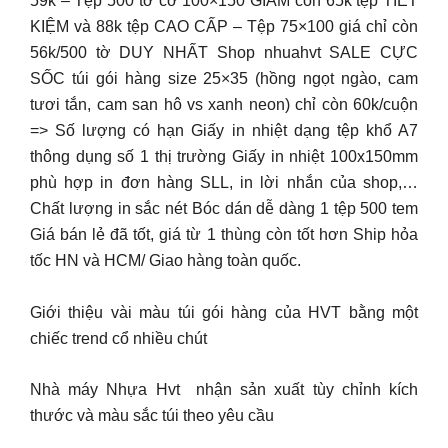
59k – Tệp 500 tờ cỡ 100×150 GIẢM còn 65k tệp TIẾT
KIỆM và 88k tệp CAO CẤP – Tệp 75×100 giá chỉ còn
56k/500 tờ DUY NHẤT Shop nhuahvt SALE CỰC
SỐC túi gói hàng size 25×35 (hồng ngọt ngào, cam
tươi tắn, cam san hô vs xanh neon) chỉ còn 60k/cuộn
=> Số lượng có hạn Giấy in nhiệt dạng tệp khổ A7
thông dụng số 1 thị trường Giấy in nhiệt 100x150mm
phù hợp in đơn hàng SLL, in lời nhắn của shop,…
Chất lượng in sắc nét Bóc dán dễ dàng 1 tệp 500 tem
Giá bán lẻ đã tốt, giá từ 1 thùng còn tốt hơn Ship hỏa
tốc HN và HCM/ Giao hàng toàn quốc.
Giới thiệu vài màu túi gói hàng của HVT bằng một
chiếc trend cổ nhiều chút
Nhà máy Nhựa Hvt nhận sản xuất tùy chỉnh kích
thước và màu sắc túi theo yêu cầu