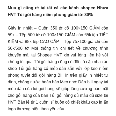
Mua gì cũng rẻ tại tất cả các kênh shopee Nhựa
HVT Túi gói hàng niêm phong giảm tới 30%
Giấy in nhiệt – Cuộn 350 tờ cỡ 100×150 GIẢM còn
59k – Tệp 500 tờ cỡ 100×150 GIẢM còn 65k tệp TIẾT
KIỆM và 88k tệp CAO CẤP – Tệp 75×100 giá chỉ còn
56k/500 tờ Mọi thông tin chi tiết về chương trình
khuyến mãi tại Shopee HVT xin vui lòng liên hệ với
chúng tôi qua Túi gói hàng cũng có đôi có cặp nha các
shop Túi gói hàng có mép dán sẵn với lớp keo niêm
phong tuyệt đối gói hàng Bill in trên giấy in nhiệt tự
dính, chống nước hoàn hảo Mẹo nhỏ: Dán bill ngay tại
mép dán của túi gói hàng sẽ giúp tăng cường bảo mật
cho gói hàng của bạn Túi gói hàng đủ màu đủ size tại
HVT Bán lẻ từ 1 cuộn, sỉ buôn có chiết khấu cao In ấn
logo thương hiệu theo yêu cầu