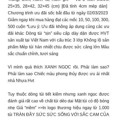
25×35, 28×42, 32×45 (cm) [Đã tính 4cm mép dán] ️
Chương trình ưu đãi sốc bắt đầu từ ngày 02/03/2023 ️
Giảm ngay khi mua hàng đạt các mốc 10, 50, 100, 300,
500 cuộn *Lưu ý: Ưu đãi không áp dụng cùng các ưu
đãi khác Dòng túi “sịn” siêu cấp dày dặn được HVT
sản xuất tại Việt Nam với cấu trúc 3 lớp Không lộ sản
phẩm Mép túi hàn nhiệt chịu được sức căng lớn Màu
sắc chuẩn chỉnh, tươi sáng
Vì mình quá thích XANH NGỌC rồi. Phải làm sao?
Phải làm sao Chiếc màu phong thủy được ưu ái nhất
nhà Nhựa Hvt
Tuy thuộc dòng túi tiết kiệm nhưng xanh ngọc được
đánh giá rất cao về chất túi dẻo dai Mặt túi có độ bóng
nhẹ Giá “mềm” >>In logo thương hiệu ngay từ 1.000
túi TRÀN ĐẦY SỨC SỨC SỐNG VỚI SẮC CAM CỦA