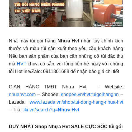
Nhà máy túi gói hàng
Nhựa Hvt
nhận tùy chỉnh kích
thước và màu túi sản xuất theo yêu cầu khách hàng
Nếu bạn sản phẩm của bạn cần những cỡ túi đặc thù
mà
HVT
chưa có sẵn, vui lòng liên hệ ngay với chúng
tôi Hotline/Zalo: 0911801688 để nhận báo giá chi tiết
GIAN HÀNG TMĐT Nhựa Hvt: – Website:
nhuahvt.com
– Shopee:
shopee.vn/hvt.tuigoihanghn
–
Lazada:
www.lazada.vn/shop/tui-dong-hang-nhua-hvt
– Tiki:
tiki.vn/search?q=
Nhựa Hvt
DUY NHẤT Shop
Nhựa Hvt
SALE CỰC SỐC túi gói