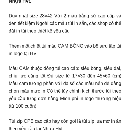
Nhựa Hvt.
Duy nhất size 28×42 Với 2 màu trắng sứ cao cấp và
đen tiết kiệm Ngoài các mẫu túi in sẵn, các shop có thể
đặt in túi theo thiết kế yêu cầu
Thêm một chiết túi màu CAM BÓNG vào bộ sưu tập túi
in logo tại HVT
Màu CAM thuộc dòng túi cao cấp: siêu bóng, siêu dai,
chịu lực căng tốt Đủ size từ 17×30 đến 45×60 (cm)
Màu cam tương phản với đa số các màu nên dễ dàng
chọn màu mực in Có thể tùy chỉnh kích thước túi theo
yêu cầu từng đơn hàng Miễn phí in logo thương hiệu
(từ 100 cuộn)
Túi zip CPE cao cấp hay còn gọi là túi zip lụa mờ in ấn
theo yêu cầu tại Nhựa Hvt