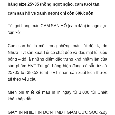
hàng size 25×35 (hồng ngọt ngào, cam tươi tắn,
cam san hô vs xanh neon) chỉ còn 60k/cuộn
Túi gói hàng màu CAM SAN HÔ (cam đào) in logo cực
“xịn xò”
Cam san hô là một trong những màu túi độc lạ do
Nhựa Hvt sản xuất Túi có chất dẻo và dai, mặt túi siêu
bóng – đó là những điểm đặc trưng khó nhầm lẫn của
sản phẩm HVT Túi gói hàng hiện đang có sẵn từ cỡ
25×35 tới 38×52 (cm) HVT nhận sản xuất kích thước
túi theo yêu cầu
Miễn phí thiết kế mẫu in In ngay từ 1.000 túi Chiết
khấu hấp dẫn
GIẤY IN NHIỆT IN ĐƠN TMĐT GIẢM CỰC SỐC 𝑮𝒊𝒂̂́𝒚