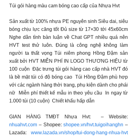
Túi gói hàng màu cam bóng cao cấp của Nhựa Hvt
Sản xuất từ 100% nhựa PE nguyên sinh Siêu dai, siêu
bóng chịu lực căng tốt Đủ size từ 17×30 tới 45x60cm
Nghe dân tình bàn luận về Chat GPT nhiều quá nên
HVT test thử luôn. Đúng là công nghệ không làm
người ta thất vọng Túi niêm phong Hồng Đậm sản
xuất bởi HVT MIỄN PHÍ IN LOGO THƯƠNG HIỆU từ
100 cuộn ️ Đặc trưng túi gói hàng cao cấp nhà HVT đó
là bề mặt túi có độ bóng cao ️ Túi Hồng Đậm phù hợp
với các ngành hàng thời trang, phụ kiện dành cho phái
nữ ️ Miễn phí thiết kế mẫu in theo yêu cầu ️ In ngay từ
1.000 túi (10 cuộn) ️ Chiết khấu hấp dẫn
GIAN HÀNG TMĐT Nhựa Hvt: – Website:
nhuahvt.com
– Shopee:
shopee.vn/hvt.tuigoihanghn
–
Lazada:
www.lazada.vn/shop/tui-dong-hang-nhua-hvt