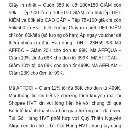
Giấy in nhiệt – Cuộn 350 tờ cỡ 100×150 GIẢM còn
59k – Tệp 500 tờ cỡ 100×150 GIẢM còn 65k tệp TIẾT
KIỆM và 88k tệp CAO CẤP – Tệp 75×100 giá chỉ còn
56k/500 tờ Đặc biệt: Riêng Giấy in nhiệt TIẾT KIỆM
chỉ còn 60k/tệp (số lượng có hạn) Áp ngay voucher để
thêm nhiều ưu đãi. Hạn dùng : 0H – 23H59 3/3: Mã
AFFBO – Giảm 20K cho đơn từ 99K. Mã AFFQUA –
Giảm 10% tối đa 68K cho đơn từ 399K. Mã AFFCAU –
Giảm 10% tối đa 88K cho đơn từ 499K. Mã AFFLAM –
Giảm 23K cho đơn từ 99K.
Mã AFFDOI – Giảm 11% tối đa 68K cho đơn từ 499K.
Mọi thông tin chi tiết về chương trình khuyến mãi tại
Shopee HVT xin vui lòng liên hệ với chúng tôi qua
Buổi lễ khánh thành và bàn giao trường học đã được
Túi Gói Hàng HVT phối hợp với Quỹ Thiện Nguyện
Alignment tổ chức. Túi Gói Hàng HVT chung tay cùng