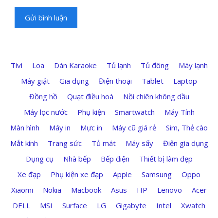
Tivi
Loa
Dàn Karaoke
Tủ lạnh
Tủ đông
Máy lạnh
Máy giặt
Gia dụng
Điện thoại
Tablet
Laptop
Đồng hồ
Quạt điều hoà
Nồi chiên không dầu
Máy lọc nước
Phụ kiện
Smartwatch
Máy Tính
Màn hình
Máy in
Mực in
Máy cũ giá rẻ
Sim, Thẻ cào
Mắt kính
Trang sức
Tủ mát
Máy sấy
Điện gia dụng
Dụng cụ
Nhà bếp
Bếp điện
Thiết bị làm đẹp
Xe đạp
Phụ kiện xe đạp
Apple
Samsung
Oppo
Xiaomi
Nokia
Macbook
Asus
HP
Lenovo
Acer
DELL
MSI
Surface
LG
Gigabyte
Intel
Xwatch