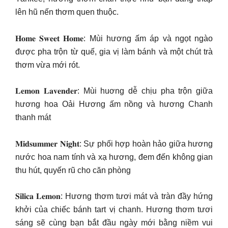
lên hũ nến thơm quen thuộc.
𝐇𝐨𝐦𝐞 𝐒𝐰𝐞𝐞𝐭 𝐇𝐨𝐦𝐞: Mùi hương ấm áp và ngọt ngào
được pha trộn từ quế, gia vị làm bánh và một chút trà
thơm vừa mới rót.
𝐋𝐞𝐦𝐨𝐧 𝐋𝐚𝐯𝐞𝐧𝐝𝐞𝐫: Mùi huơng dễ chịu pha trộn giữa
hương hoa Oải Hương ấm nồng và hương Chanh
thanh mát
𝐌𝐢𝐝𝐬𝐮𝐦𝐦𝐞𝐫 𝐍𝐢𝐠𝐡𝐭: Sự phối hợp hoàn hảo giữa hương
nước hoa nam tính và xạ hương, đem đến không gian
thu hút, quyến rũ cho căn phòng
𝐒𝐢𝐥𝐢𝐜𝐚 𝐋𝐞𝐦𝐨𝐧: Hương thơm tươi mát và tràn đầy hứng
khởi của chiếc bánh tart vị chanh. Hương thơm tươi
sáng sẽ cùng bạn bắt đầu ngày mới bằng niềm vui