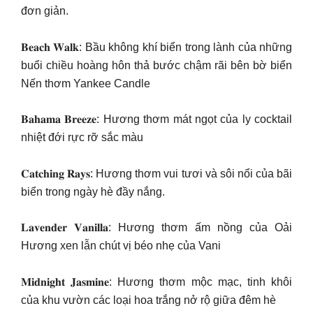
đơn giản.
𝐁𝐞𝐚𝐜𝐡 𝐖𝐚𝐥𝐤: Bầu không khí biển trong lành của những
buổi chiều hoàng hôn thả bước chậm rãi bên bờ biển
Nến thơm Yankee Candle
𝐁𝐚𝐡𝐚𝐦𝐚 𝐁𝐫𝐞𝐞𝐳𝐞: Hương thơm mát ngọt của ly cocktail
nhiệt đới rực rỡ sắc màu
𝐂𝐚𝐭𝐜𝐡𝐢𝐧𝐠 𝐑𝐚𝐲𝐬: Hương thơm vui tươi và sôi nổi của bãi
biển trong ngày hè đầy nắng.
𝐋𝐚𝐯𝐞𝐧𝐝𝐞𝐫 𝐕𝐚𝐧𝐢𝐥𝐥𝐚: Hương thơm ấm nồng của Oải
Hương xen lẫn chút vị béo nhẹ của Vani
𝐌𝐢𝐝𝐧𝐢𝐠𝐡𝐭 𝐉𝐚𝐬𝐦𝐢𝐧𝐞: Hương thơm mộc mạc, tinh khôi
của khu vườn các loại hoa trắng nở rộ giữa đêm hè