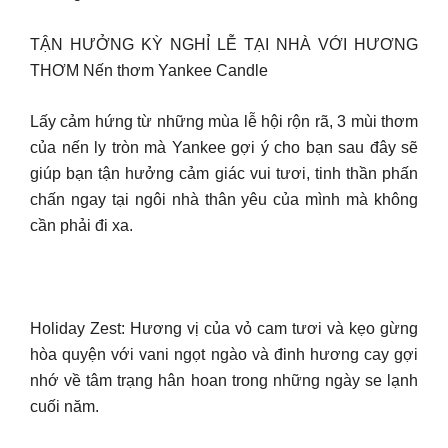
TẬN HƯỞNG KỲ NGHỈ LỄ TẠI NHÀ VỚI HƯƠNG
THƠM Nến thơm Yankee Candle
Lấy cảm hứng từ những mùa lễ hội rộn rã, 3 mùi thơm
của nến ly tròn mà Yankee gợi ý cho bạn sau đây sẽ
giúp bạn tận hưởng cảm giác vui tươi, tinh thần phấn
chấn ngay tại ngôi nhà thân yêu của mình mà không
cần phải đi xa.
Holiday Zest: Hương vị của vỏ cam tươi và kẹo gừng
hòa quyện với vani ngọt ngào và đinh hương cay gợi
nhớ về tâm trạng hân hoan trong những ngày se lạnh
cuối năm.