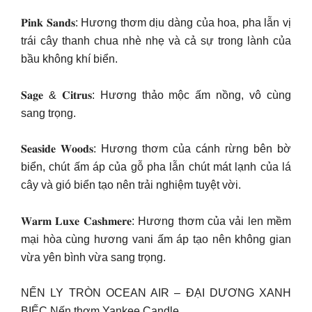
𝐏𝐢𝐧𝐤 𝐒𝐚𝐧𝐝𝐬: Hương thơm dịu dàng của hoa, pha lẫn vị
trái cây thanh chua nhè nhẹ và cả sự trong lành của
bầu không khí biển.
𝐒𝐚𝐠𝐞 & 𝐂𝐢𝐭𝐫𝐮𝐬: Hương thảo mộc ấm nồng, vô cùng
sang trọng.
𝐒𝐞𝐚𝐬𝐢𝐝𝐞 𝐖𝐨𝐨𝐝𝐬: Hương thơm của cánh rừng bên bờ
biển, chút ấm áp của gỗ pha lẫn chút mát lạnh của lá
cây và gió biển tạo nên trải nghiệm tuyệt vời.
𝐖𝐚𝐫𝐦 𝐋𝐮𝐱𝐞 𝐂𝐚𝐬𝐡𝐦𝐞𝐫𝐞: Hương thơm của vải len mềm
mại hòa cùng hương vani ấm áp tạo nên không gian
vừa yên bình vừa sang trọng.
NẾN LY TRÒN OCEAN AIR – ĐẠI DƯƠNG XANH
BIẾC Nến thơm Yankee Candle