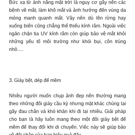
Bức xạ từ ánh nắng mặt trời là nguy cơ gây nên các
bệnh về mắt, làm khô mắt và ảnh hưởng đến vùng da
mỏng manh quanh mắt. Vậy nên dù lên rừng hay
xuống biển cũng chẳng thể thiếu kính râm. Ngoài việc
ngăn chặn tia UV kính râm còn giúp bảo vệ mắt khỏi
những yếu tố môi trường như khói bụi, côn trùng
nhỏ….
3. Giày bệt, dép đế mềm
Nhiều người muốn chụp ảnh đẹp nên thường mang
theo những đôi giày cầu kỳ nhưng mặt khác chúng lại
gây đau chân và khó khăn khi đi lại nhiều. Giải pháp
cho bạn là hãy luôn mang theo một đôi giày bệt đế
mềm để thay đổi khi di chuyển. Việc này sẽ giúp bảo
vệ đôi chân của bạn hiệu quả đấy.