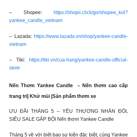
– Shopee:
https://shopii.click/go/shopee_kol?
yankee_candle_vietnam
– Lazada:
https://www.lazada.vn/shop/yankee-candle-
vietnam
– Tiki:
https://tiki.vn/cua-hang/yankee-candle-official-
store
Nến Thơm Yankee Candle – Nến thơm cao cấp
trang trí| Khử mùi |Sản phẩm thơm xe
ƯU ĐÃI THÁNG 5 – YÊU THƯƠNG NHÂN ĐÔI,
SIÊU SALE GẤP BỘI Nến thơm Yankee Candle
Tháng 5 về với biết bao sự kiện đặc biệt, cùng Yankee