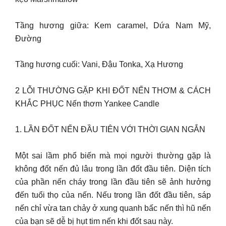
Tầng hương giữa: Kem caramel, Dứa Nam Mỹ,
Đường
Tầng hương cuối: Vani, Đậu Tonka, Xạ Hương
2 LỖI THƯỜNG GẶP KHI ĐỐT NẾN THƠM & CÁCH
KHẮC PHỤC Nến thơm Yankee Candle
1. LẦN ĐỐT NẾN ĐẦU TIÊN VỚI THỜI GIAN NGẮN
Một sai lầm phổ biến mà mọi người thường gặp là
không đốt nến đủ lâu trong lần đốt đầu tiên. Diện tích
của phần nến cháy trong lần đầu tiên sẽ ảnh hưởng
đến tuổi thọ của nến. Nếu trong lần đốt đầu tiên, sáp
nến chỉ vừa tan chảy ở xung quanh bấc nến thì hũ nến
của bạn sẽ dễ bị hụt tim nến khi đốt sau này.