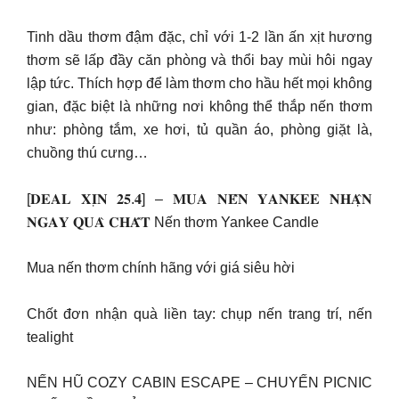
Tinh dầu thơm đậm đặc, chỉ với 1-2 lần ấn xịt hương
thơm sẽ lấp đầy căn phòng và thổi bay mùi hôi ngay
lập tức. Thích hợp để làm thơm cho hầu hết mọi không
gian, đặc biệt là những nơi không thể thắp nến thơm
như: phòng tắm, xe hơi, tủ quần áo, phòng giặt là,
chuồng thú cưng…
[𝐃𝐄𝐀𝐋 𝐗𝐈̣𝐍 𝟐𝟓.𝟒] – 𝐌𝐔𝐀 𝐍𝐄̂́𝐍 𝐘𝐀𝐍𝐊𝐄𝐄 𝐍𝐇𝐀̣̂𝐍
𝐍𝐆𝐀𝐘 𝐐𝐔𝐀̀ 𝐂𝐇𝐀̂́𝐓 Nến thơm Yankee Candle
Mua nến thơm chính hãng với giá siêu hời
Chốt đơn nhận quà liền tay: chụp nến trang trí, nến
tealight
NẾN HŨ COZY CABIN ESCAPE – CHUYẾN PICNIC