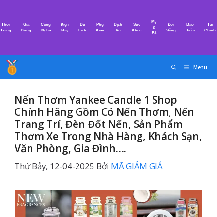
Chuyển
đến
Mẹ
Thời
Gia
Công
Điện
Du
Phụ
Dịch
Sức
Đời
Bảo
Tài
nội
&
Trang
Dụng
Nghệ
Máy
Lịch
Kiện
Vụ
Khỏe
Sống
Hiểm
Chính
Bé
dung
Menu
Nến Thơm Yankee Candle 1 Shop
Chính Hãng Gồm Có Nến Thơm, Nến
Trang Trí, Đèn Đốt Nến, Sản Phẩm
Thơm Xe Trong Nhà Hàng, Khách Sạn,
Văn Phòng, Gia Đình….
Thứ Bảy, 12-04-2025
Bởi
MÃ GIẢM GIÁ