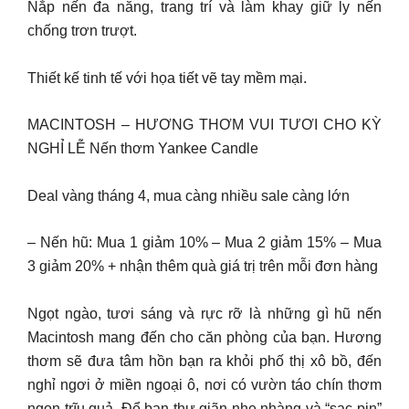
Nắp nến đa năng, trang trí và làm khay giữ ly nến
chống trơn trượt.
Thiết kế tinh tế với họa tiết vẽ tay mềm mại.
MACINTOSH – HƯƠNG THƠM VUI TƯƠI CHO KỲ
NGHỈ LỄ Nến thơm Yankee Candle
Deal vàng tháng 4, mua càng nhiều sale càng lớn
– Nến hũ: Mua 1 giảm 10% – Mua 2 giảm 15% – Mua
3 giảm 20% + nhận thêm quà giá trị trên mỗi đơn hàng
Ngọt ngào, tươi sáng và rực rỡ là những gì hũ nến
Macintosh mang đến cho căn phòng của bạn. Hương
thơm sẽ đưa tâm hồn bạn ra khỏi phố thị xô bồ, đến
nghỉ ngơi ở miền ngoại ô, nơi có vườn táo chín thơm
ngon trĩu quả. Để bạn thư giãn nhẹ nhàng và “sạc pin”