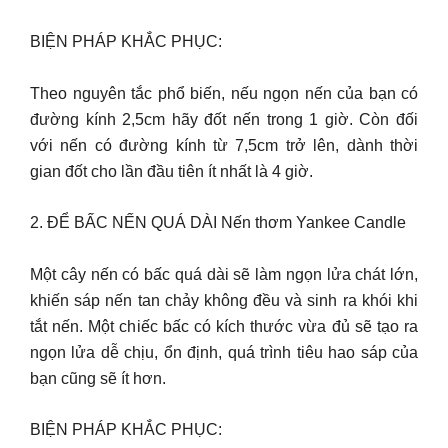
BIỆN PHÁP KHẮC PHỤC:
Theo nguyên tắc phổ biến, nếu ngọn nến của bạn có
đường kính 2,5cm hãy đốt nến trong 1 giờ. Còn đối
với nến có đường kính từ 7,5cm trở lên, dành thời
gian đốt cho lần đầu tiên ít nhất là 4 giờ.
2. ĐỂ BẤC NẾN QUÁ DÀI Nến thơm Yankee Candle
Một cây nến có bấc quá dài sẽ làm ngọn lửa chát lớn,
khiến sáp nến tan chảy không đều và sinh ra khói khi
tắt nến. Một chiếc bấc có kích thước vừa đủ sẽ tạo ra
ngọn lửa dễ chịu, ổn định, quá trình tiêu hao sáp của
bạn cũng sẽ ít hơn.
BIỆN PHÁP KHẮC PHỤC: