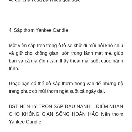
4. Sáp thơm Yankee Candle
Một viên sáp treo trong ô tô sẽ khử đi mùi hôi khó chịu
và giữ cho không gian luôn trong lành mát mẻ, giúp
bạn và cả gia đình cảm thấy thoải mái suốt cuộc hành
trình.
Hoặc bạn có thể bỏ sáp thơm trong vali để những bộ
trang phục có mùi thơm ngát suốt cả ngày dài.
BST NẾN LY TRÒN SÁP ĐẬU NÀNH – ĐIỂM NHẤN
CHO KHÔNG GIAN SỐNG HOÀN HẢO Nến thơm
Yankee Candle