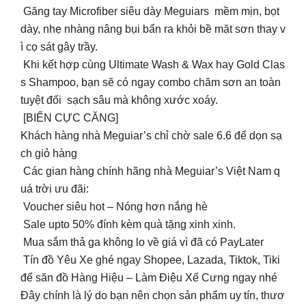
Găng tay Microfiber siêu dày Meguiars mềm mịn, bọt
dày, nhẹ nhàng nâng bụi bẩn ra khỏi bề mặt sơn thay v
ì cọ sát gây trầy.
Khi kết hợp cùng Ultimate Wash & Wax hay Gold Clas
s Shampoo, bạn sẽ có ngay combo chăm sơn an toàn
tuyệt đối sạch sâu mà không xước xoáy.
[BIẾN CỰC CĂNG]
Khách hàng nhà Meguiar’s chỉ chờ sale 6.6 để dọn sạ
ch giỏ hàng
Các gian hàng chính hãng nhà Meguiar’s Việt Nam q
uá trời ưu đãi:
Voucher siêu hot – Nóng hơn nắng hè
Sale upto 50% đính kèm quà tặng xinh xinh.
Mua sắm thả ga không lo về giá vì đã có PayLater
Tín đồ Yêu Xe ghé ngay Shopee, Lazada, Tiktok, Tiki
để săn đồ Hàng Hiệu – Làm Điệu Xế Cưng ngay nhé
Đây chính là lý do bạn nên chọn sản phẩm uy tín, thươ