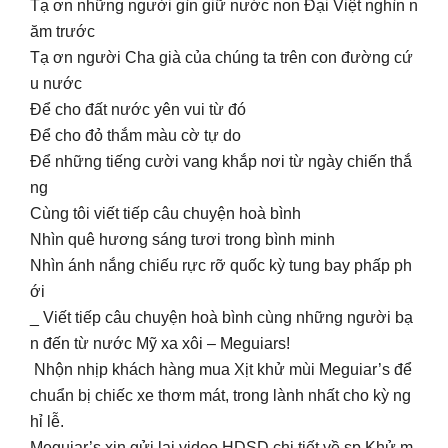
Tạ ơn những người gìn giữ nước non Đại Việt nghìn n
ăm trước
Tạ ơn người Cha già của chúng ta trên con đường cứ
u nước
Để cho đất nước yên vui từ đó
Để cho đỏ thắm màu cờ tự do
Để những tiếng cười vang khắp nơi từ ngày chiến thắ
ng
Cùng tôi viết tiếp câu chuyện hoà bình
Nhìn quê hương sáng tươi trong bình minh
Nhìn ánh nắng chiếu rực rỡ quốc kỳ tung bay phấp ph
ới
_ Viết tiếp câu chuyện hoà bình cùng những người bạ
n đến từ nước Mỹ xa xôi – Meguiars!
Nhộn nhịp khách hàng mua Xịt khử mùi Meguiar’s để
chuẩn bị chiếc xe thơm mát, trong lành nhất cho kỳ ng
hỉ lễ.
Meguiar’s xin gửi lại video HDSD chi tiết về sp Khử m