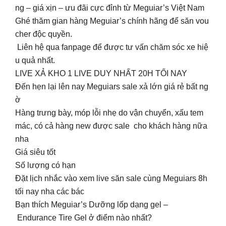
ng – giá xịn – ưu đãi cực đỉnh từ Meguiar’s Việt Nam
Ghé thăm gian hàng Meguiar’s chính hãng để săn vou
cher độc quyền.
Liên hệ qua fanpage để được tư vấn chăm sóc xe hiệ
u quả nhất.
️️LIVE XẢ KHO 1 LIVE DUY NHẤT 20H TỐI NAY
️Đến hẹn lại lên nay Meguiars sale xả lớn giá rẻ bất ng
ờ
Hàng trưng bày, móp lỗi nhẹ do vận chuyển, xấu tem
mác, có cả hàng new được sale cho khách hàng nữa
nha
Giá siêu tốt
Số lượng có hạn
Đặt lịch nhắc vào xem live săn sale cùng Meguiars 8h
tối nay nha các bác
Bạn thích Meguiar’s Dưỡng lốp dạng gel –
Endurance Tire Gel ở điểm nào nhất?