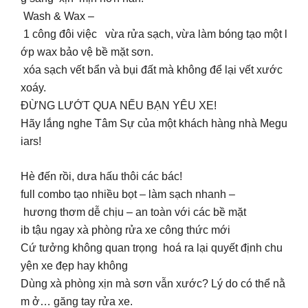
Wash & Wax –
1 công đôi việc vừa rửa sạch, vừa làm bóng tạo một l
ớp wax bảo vệ bề mặt sơn.
xóa sạch vết bẩn và bụi đất mà không để lại vết xước
xoáy.
ĐỪNG LƯỚT QUA NẾU BẠN YÊU XE!
Hãy lắng nghe Tâm Sự của một khách hàng nhà Megu
iars!
Hè đến rồi, dưa hấu thôi các bác!
full combo tạo nhiều bọt – làm sạch nhanh –
hương thơm dễ chịu – an toàn với các bề mặt
ib tậu ngay xà phòng rửa xe công thức mới
Cứ tưởng không quan trọng hoá ra lại quyết định chu
yện xe đẹp hay không
Dùng xà phòng xịn mà sơn vẫn xước? Lý do có thể nằ
m ở… găng tay rửa xe.