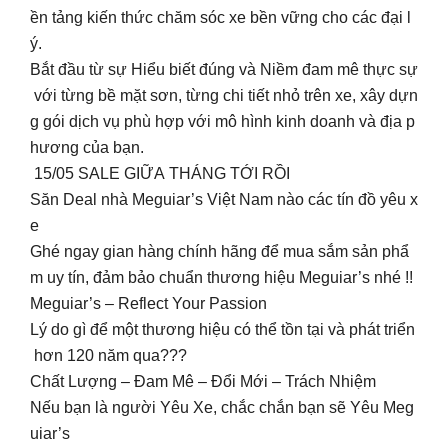
ền tảng kiến thức chăm sóc xe bền vững cho các đại l
ý.
Bắt đầu từ sự Hiểu biết đúng và Niềm đam mê thực sự
với từng bề mặt sơn, từng chi tiết nhỏ trên xe, xây dựn
g gói dịch vụ phù hợp với mô hình kinh doanh và địa p
hương của bạn.
‍️ 15/05 SALE GIỮA THÁNG TỚI RỒI
Săn Deal nhà Meguiar’s Việt Nam nào các tín đồ yêu x
e
Ghé ngay gian hàng chính hãng để mua sắm sản phẩ
m uy tín, đảm bảo chuẩn thương hiệu Meguiar’s nhé !!
Meguiar’s – Reflect Your Passion ️‍
Lý do gì để một thương hiệu có thể tồn tại và phát triển
hơn 120 năm qua???
Chất Lượng – Đam Mê – Đổi Mới – Trách Nhiệm
Nếu bạn là người Yêu Xe, chắc chắn bạn sẽ Yêu Meg
uiar’s