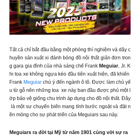
Tất cả chỉ bắt đầu bằng một phòng thí nghiệm và dây c
huyền sản xuất xi đánh bóng đồ nội thất giản đơn tron
g gara gia đình của nhà sáng chế Frank
Meguiar
, Jr. K
hi toa xe không ngựa kéo đầu tiên xuất hiện, đã khiến
Frank
Meguiar
chú ý đến ngành ô tô. Được làm chủ yế
u từ gỗ nên những toa xe này ban đầu được phủ một l
ớp bảo vệ giống chu trình áp dụng cho đồ nội thất. Đây
là một sự chuyển biến mang tính bước ngoặt và đặt n
ền móng cho sự phát triển của Meguiars sau này.
Meguiars ra đời tại Mỹ từ năm 1901 cùng với sự ra