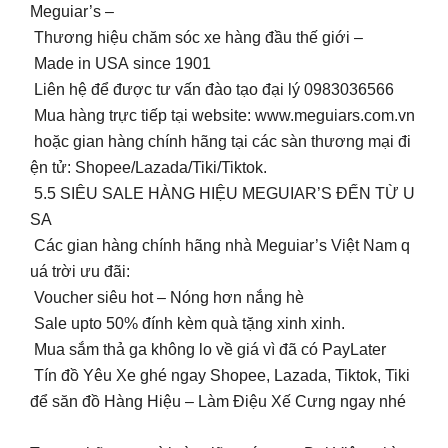
Meguiar’s –
Thương hiệu chăm sóc xe hàng đầu thế giới –
Made in USA since 1901
️ Liên hệ để được tư vấn đào tạo đại lý 0983036566
Mua hàng trực tiếp tại website: www.meguiars.com.vn
hoặc gian hàng chính hãng tại các sàn thương mại đi
ện tử: Shopee/Lazada/Tiki/Tiktok.
5.5 SIÊU SALE HÀNG HIỆU MEGUIAR’S ĐẾN TỪ U
SA
Các gian hàng chính hãng nhà Meguiar’s Việt Nam q
uá trời ưu đãi:
Voucher siêu hot – Nóng hơn nắng hè
Sale upto 50% đính kèm quà tặng xinh xinh.
Mua sắm thả ga không lo về giá vì đã có PayLater
Tín đồ Yêu Xe ghé ngay Shopee, Lazada, Tiktok, Tiki
để săn đồ Hàng Hiệu – Làm Điệu Xế Cưng ngay nhé