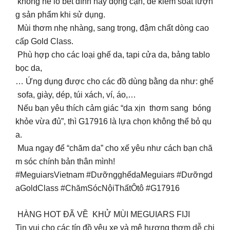
không hề lo bết dính hay đọng cặn, dễ kiểm soát lượn
g sản phẩm khi sử dụng.
Mùi thơm nhẹ nhàng, sang trọng, đậm chất dòng cao
cấp Gold Class.
️ Phù hợp cho các loại ghế da, tapi cửa da, bảng tablo
bọc da,
… Ứng dụng được cho các đồ dùng bằng da như: ghế
sofa, giày, dép, túi xách, ví, áo,…
Nếu bạn yêu thích cảm giác “da xịn thơm sang bóng
khỏe vừa đủ”, thì G17916 là lựa chọn không thể bỏ qu
a.
‍️ Mua ngay để “chăm da” cho xế yêu như cách bạn chă
m sóc chính bản thân mình!
#MeguiarsVietnam #DưỡngghếdaMeguiars #Dưỡngd
aGoldClass #ChămSócNộiThấtÔtô #G17916
HÀNG HOT ĐÃ VỀ KHỬ MÙI MEGUIARS FIJI
Tin vui cho các tín đồ yêu xe và mê hương thơm dễ chị