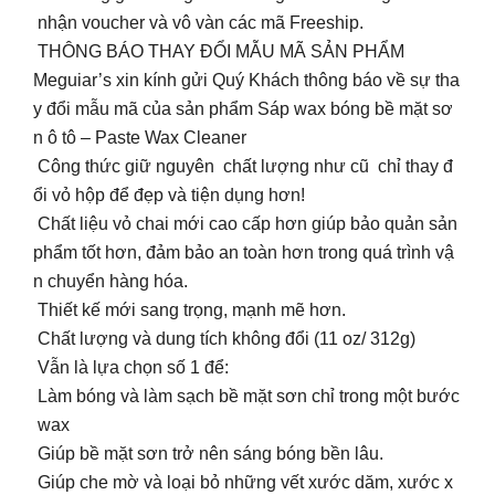
nhận voucher và vô vàn các mã Freeship.
THÔNG BÁO THAY ĐỔI MẪU MÃ SẢN PHẨM
Meguiar’s xin kính gửi Quý Khách thông báo về sự tha
y đổi mẫu mã của sản phẩm Sáp wax bóng bề mặt sơ
n ô tô – Paste Wax Cleaner
Công thức giữ nguyên chất lượng như cũ chỉ thay đ
ổi vỏ hộp để đẹp và tiện dụng hơn!
Chất liệu vỏ chai mới cao cấp hơn giúp bảo quản sản
phẩm tốt hơn, đảm bảo an toàn hơn trong quá trình vậ
n chuyển hàng hóa.
Thiết kế mới sang trọng, mạnh mẽ hơn.
Chất lượng và dung tích không đổi (11 oz/ 312g)
Vẫn là lựa chọn số 1 để:
️ Làm bóng và làm sạch bề mặt sơn chỉ trong một bước
wax
️ Giúp bề mặt sơn trở nên sáng bóng bền lâu.
️ Giúp che mờ và loại bỏ những vết xước dăm, xước x