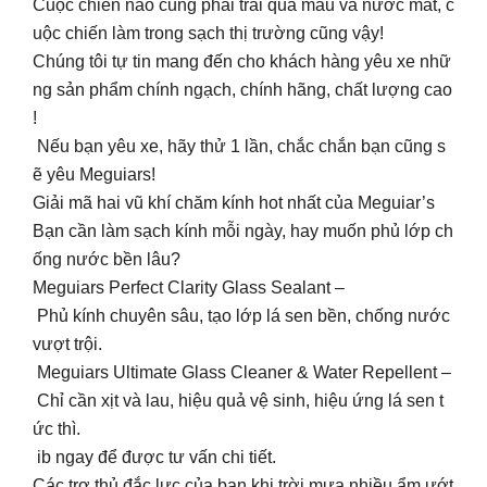
Cuộc chiến nào cũng phải trải qua máu và nước mắt, c
uộc chiến làm trong sạch thị trường cũng vậy!
Chúng tôi tự tin mang đến cho khách hàng yêu xe nhữ
ng sản phẩm chính ngạch, chính hãng, chất lượng cao
!
️ Nếu bạn yêu xe, hãy thử 1 lần, chắc chắn bạn cũng s
ẽ yêu Meguiars!
Giải mã hai vũ khí chăm kính hot nhất của Meguiar’s
Bạn cần làm sạch kính mỗi ngày, hay muốn phủ lớp ch
ống nước bền lâu?
Meguiars Perfect Clarity Glass Sealant –
Phủ kính chuyên sâu, tạo lớp lá sen bền, chống nước
vượt trội.
Meguiars Ultimate Glass Cleaner & Water Repellent –
Chỉ cần xịt và lau, hiệu quả vệ sinh, hiệu ứng lá sen t
ức thì.
ib ngay để được tư vấn chi tiết.
Các trợ thủ đắc lực của bạn khi trời mưa nhiều ẩm ướt