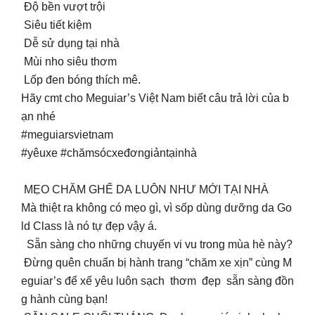
Độ bền vượt trội
Siêu tiết kiệm
Dễ sử dụng tại nhà
Mùi nho siêu thơm
Lốp đen bóng thích mê.
Hãy cmt cho Meguiar’s Việt Nam biết câu trả lời của b
ạn nhé
#meguiarsvietnam
#yêuxe #chămsócxeđơngiảntạinhà
MẸO CHĂM GHẾ DA LUÔN NHƯ MỚI TẠI NHÀ
Mà thiệt ra không có mẹo gì, vì sốp dùng dưỡng da Go
ld Class là nó tự đẹp vậy á.
Sẵn sàng cho những chuyến vi vu trong mùa hè này?
Đừng quên chuẩn bị hành trang “chăm xe xịn” cùng M
eguiar’s để xế yêu luôn sạch thơm đẹp sẵn sàng đồn
g hành cùng bạn!