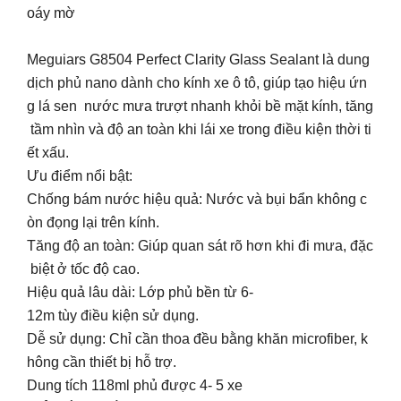
oáy mờ
Meguiars G8504 Perfect Clarity Glass Sealant là dung
dịch phủ nano dành cho kính xe ô tô, giúp tạo hiệu ứn
g lá sen nước mưa trượt nhanh khỏi bề mặt kính, tăng
tầm nhìn và độ an toàn khi lái xe trong điều kiện thời ti
ết xấu.️️️
Ưu điểm nổi bật:
Chống bám nước hiệu quả: Nước và bụi bẩn không c
òn đọng lại trên kính.
Tăng độ an toàn: Giúp quan sát rõ hơn khi đi mưa, đặc
biệt ở tốc độ cao.
Hiệu quả lâu dài: Lớp phủ bền từ 6-
12m tùy điều kiện sử dụng.
Dễ sử dụng: Chỉ cần thoa đều bằng khăn microfiber, k
hông cần thiết bị hỗ trợ.
Dung tích 118ml phủ được 4- 5 xe