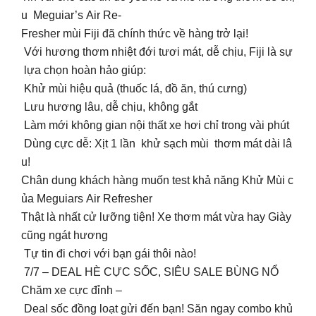
u Meguiar’s Air Re-
Fresher mùi Fiji đã chính thức về hàng trở lại!
Với hương thơm nhiệt đới tươi mát, dễ chịu, Fiji là sự
lựa chọn hoàn hảo giúp:
Khử mùi hiệu quả (thuốc lá, đồ ăn, thú cưng)
Lưu hương lâu, dễ chịu, không gắt
Làm mới không gian nội thất xe hơi chỉ trong vài phút
Dùng cực dễ: Xịt 1 lần khử sạch mùi thơm mát dài lâ
u!
Chân dung khách hàng muốn test khả năng Khử Mùi c
ủa Meguiars Air Refresher
Thật là nhất cử lưỡng tiện! Xe thơm mát vừa hay Giày
cũng ngát hương
Tự tin đi chơi với bạn gái thôi nào!
7/7 – DEAL HÈ CỰC SỐC, SIÊU SALE BÙNG NỔ
Chăm xe cực đỉnh –
Deal sốc đồng loạt gửi đến bạn! Săn ngay combo khủ