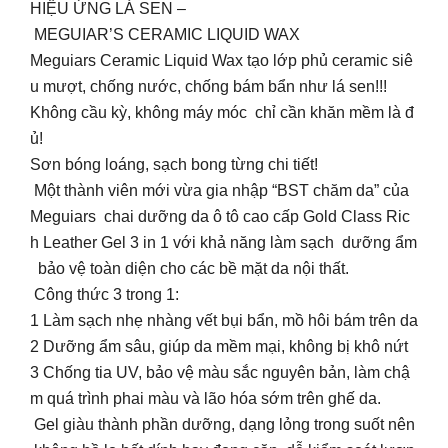
HIỆU ỨNG LÁ SEN –
MEGUIAR’S CERAMIC LIQUID WAX
Meguiars Ceramic Liquid Wax tạo lớp phủ ceramic siê
u mượt, chống nước, chống bám bẩn như lá sen!!!
Không cầu kỳ, không máy móc chỉ cần khăn mềm là đ
ủ!
Sơn bóng loáng, sạch bong từng chi tiết!
Một thành viên mới vừa gia nhập “BST chăm da” của
Meguiars chai dưỡng da ô tô cao cấp Gold Class Ric
h Leather Gel 3 in 1 với khả năng làm sạch dưỡng ẩm
bảo vệ toàn diện cho các bề mặt da nội thất.
Công thức 3 trong 1:
1️ Làm sạch nhẹ nhàng vết bụi bẩn, mồ hôi bám trên da
2️ Dưỡng ẩm sâu, giúp da mềm mại, không bị khô nứt
3️ Chống tia UV, bảo vệ màu sắc nguyên bản, làm chậ
m quá trình phai màu và lão hóa sớm trên ghế da.
Gel giàu thành phần dưỡng, dạng lỏng trong suốt nên