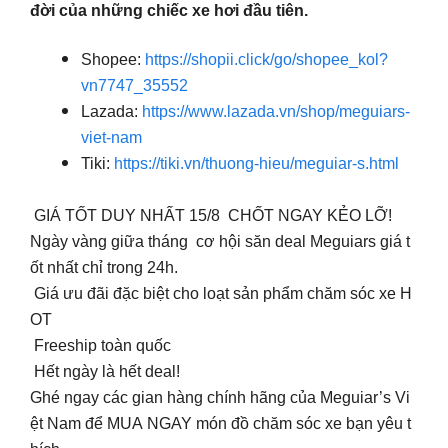
đời của những chiếc xe hơi đầu tiên.
Shopee:
https://shopii.click/go/shopee_kol?
vn7747_35552
Lazada:
https://www.lazada.vn/shop/meguiars-
viet-nam
Tiki:
https://tiki.vn/thuong-hieu/meguiar-s.html
GIÁ TỐT DUY NHẤT 15/8 CHỐT NGAY KẺO LỠ!
Ngày vàng giữa tháng cơ hội săn deal Meguiars giá t
ốt nhất chỉ trong 24h.
Giá ưu đãi đặc biệt cho loạt sản phẩm chăm sóc xe H
OT
Freeship toàn quốc
Hết ngày là hết deal!
Ghé ngay các gian hàng chính hãng của Meguiar’s Vi
ệt Nam để MUA NGAY món đồ chăm sóc xe bạn yêu t