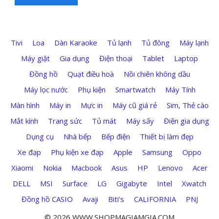
Tivi
Loa
Dàn Karaoke
Tủ lạnh
Tủ đông
Máy lạnh
Máy giặt
Gia dụng
Điện thoại
Tablet
Laptop
Đồng hồ
Quạt điều hoà
Nồi chiên không dầu
Máy lọc nước
Phụ kiện
Smartwatch
Máy Tính
Màn hình
Máy in
Mực in
Máy cũ giá rẻ
Sim, Thẻ cào
Mắt kính
Trang sức
Tủ mát
Máy sấy
Điện gia dụng
Dụng cụ
Nhà bếp
Bếp điện
Thiết bị làm đẹp
Xe đạp
Phụ kiện xe đạp
Apple
Samsung
Oppo
Xiaomi
Nokia
Macbook
Asus
HP
Lenovo
Acer
DELL
MSI
Surface
LG
Gigabyte
Intel
Xwatch
Đồng hồ CASIO
Avaji
Biti’s
CALIFORNIA
PNJ
© 2026 WWW.SHOPMAGIAMGIA.COM