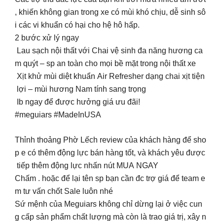
, khiến không gian trong xe có mùi khó chịu, dễ sinh sô
i các vi khuẩn có hại cho hệ hô hấp.
2 bước xử lý ngay
Lau sạch nội thất với Chai vệ sinh đa năng hương ca
m quýt – sp an toàn cho mọi bề mặt trong nội thất xe
Xịt khử mùi diệt khuẩn Air Refresher dạng chai xịt tiện
lợi – mùi hương Nam tính sang trọng
Ib ngay để được hưởng giá ưu đãi!
#meguiars #MadeInUSA
Thỉnh thoảng Phờ Lếch review của khách hàng để sho
p e có thêm động lực bán hàng tốt, và khách yêu được
tiếp thêm động lực nhấn nút MUA NGAY
Chấm . hoặc để lại tên sp bạn cần đc trợ giá để team e
m tư vấn chốt Sale luôn nhé
Sứ mệnh của Meguiars không chỉ dừng lại ở việc cun
g cấp sản phẩm chất lượng mà còn là trao giá trị, xây n