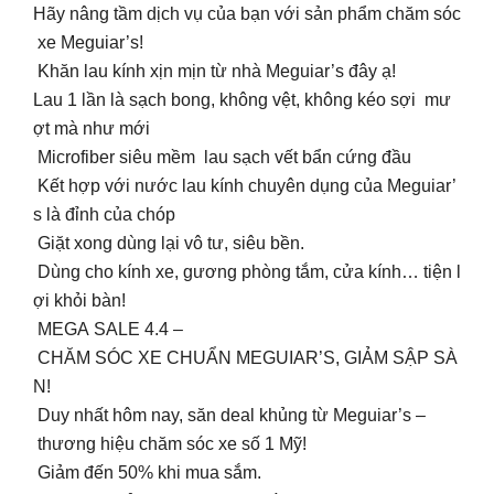
Hãy nâng tầm dịch vụ của bạn với sản phẩm chăm sóc
xe Meguiar’s!
Khăn lau kính xịn mịn từ nhà Meguiar’s đây ạ!
Lau 1 lần là sạch bong, không vệt, không kéo sợi mư
ợt mà như mới
Microfiber siêu mềm lau sạch vết bẩn cứng đầu
Kết hợp với nước lau kính chuyên dụng của Meguiar’
s là đỉnh của chóp
Giặt xong dùng lại vô tư, siêu bền.
Dùng cho kính xe, gương phòng tắm, cửa kính… tiện l
ợi khỏi bàn!
MEGA SALE 4.4 –
CHĂM SÓC XE CHUẨN MEGUIAR’S, GIẢM SẬP SÀ
N!
Duy nhất hôm nay, săn deal khủng từ Meguiar’s –
thương hiệu chăm sóc xe số 1 Mỹ!
Giảm đến 50% khi mua sắm.