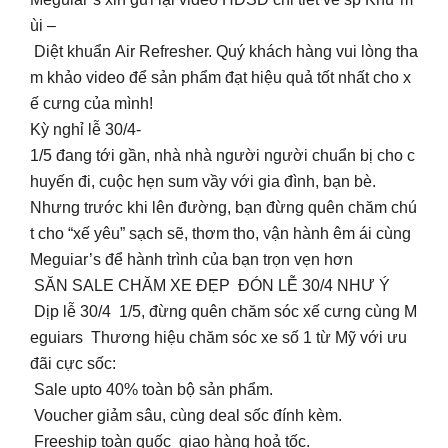
ùi –
Diệt khuẩn Air Refresher. Quý khách hàng vui lòng tha
m khảo video để sản phẩm đạt hiệu quả tốt nhất cho x
ế cưng của mình!
Kỳ nghỉ lễ 30/4-
1/5 đang tới gần, nhà nhà người người chuẩn bị cho c
huyến đi, cuộc hẹn sum vầy với gia đình, bạn bè.
Nhưng trước khi lên đường, bạn đừng quên chăm chú
t cho “xế yêu” sạch sẽ, thơm tho, vận hành êm ái cùng
Meguiar’s để hành trình của bạn trọn vẹn hơn
SĂN SALE CHĂM XE ĐẸP ĐÓN LỄ 30/4 NHƯ Ý
Dịp lễ 30/4 1/5, đừng quên chăm sóc xế cưng cùng M
eguiars Thương hiệu chăm sóc xe số 1 từ Mỹ với ưu
đãi cực sốc:
Sale upto 40% toàn bộ sản phẩm.
Voucher giảm sâu, cùng deal sốc đính kèm.
Freeship toàn quốc giao hàng hoả tốc.