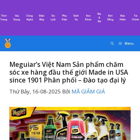
Chuyển
đến
Mẹ
Thời
Gia
Công
Điện
Du
Phụ
Dịch
Sức
Đời
Bảo
Tài
nội
&
Trang
Dụng
Nghệ
Máy
Lịch
Kiện
Vụ
Khỏe
Sống
Hiểm
Chính
Bé
dung
Menu
Meguiar’s Việt Nam Sản phẩm chăm
sóc xe hàng đầu thế giới Made in USA
since 1901 Phân phối – Đào tạo đại lý
Thứ Bảy, 16-08-2025
Bởi
MÃ GIẢM GIÁ