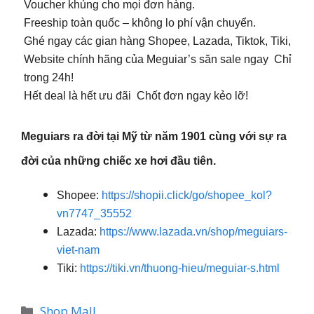
Voucher khủng cho mọi đơn hàng.
Freeship toàn quốc – không lo phí vận chuyển.
Ghé ngay các gian hàng Shopee, Lazada, Tiktok, Tiki,
Website chính hãng của Meguiar’s săn sale ngay Chỉ
trong 24h!
Hết deal là hết ưu đãi Chốt đơn ngay kẻo lỡ!
Meguiars ra đời tại Mỹ từ năm 1901 cùng với sự ra
đời của những chiếc xe hơi đầu tiên.
Shopee:
https://shopii.click/go/shopee_kol?
vn7747_35552
Lazada:
https://www.lazada.vn/shop/meguiars-
viet-nam
Tiki:
https://tiki.vn/thuong-hieu/meguiar-s.html
Danh
Shop Mall