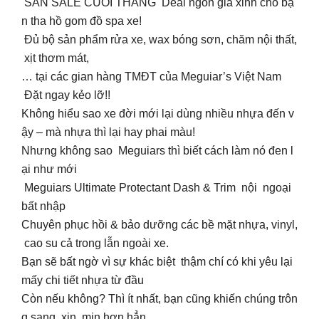
SĂN SALE CUỐI THÁNG Deal ngon giá xinh cho bạ
n tha hồ gom đồ spa xe!
Đủ bộ sản phẩm rửa xe, wax bóng sơn, chăm nội thất,
xịt thơm mát,
… tại các gian hàng TMĐT của Meguiar’s Việt Nam
Đặt ngay kẻo lỡ!!
Không hiểu sao xe đời mới lại dùng nhiều nhựa đến v
ậy – mà nhựa thì lại hay phai màu! ‍
Nhưng không sao ️️️ Meguiars thì biết cách làm nó đen l
ại như mới
Meguiars Ultimate Protectant Dash & Trim nội ngoại
bất nhập
Chuyên phục hồi & bảo dưỡng các bề mặt nhựa, vinyl,
cao su cả trong lẫn ngoài xe.
Bạn sẽ bất ngờ vì sự khác biệt thậm chí có khi yêu lại
mấy chi tiết nhựa từ đầu
Còn nếu không? Thì ít nhất, bạn cũng khiến chúng trôn
g sang xịn mịn hơn hẳn.