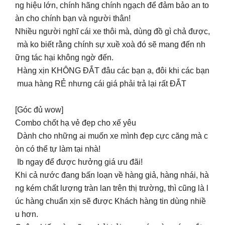
ng hiệu lớn, chính hãng chính ngạch để đảm bảo an to
àn cho chính bạn và người thân!
Nhiều người nghĩ cái xe thôi mà, dùng đồ gì chả được,
mà ko biết rằng chính sự xuề xoà đó sẽ mang đến nh
ững tác hại không ngờ đến.
Hàng xịn KHÔNG ĐẮT đâu các bạn ạ, đôi khi các bạn
mua hàng RẺ nhưng cái giá phải trả lại rất ĐẮT
[Góc đủ wow]
Combo chốt hạ vẻ đẹp cho xế yêu
Dành cho những ai muốn xe mình đẹp cực căng mà c
òn có thể tự làm tại nhà!
Ib ngay để được hưởng giá ưu đãi!
Khi cả nước đang bấn loạn về hàng giả, hàng nhái, hà
ng kém chất lượng tràn lan trên thị trường, thì cũng là l
úc hàng chuẩn xịn sẽ được Khách hàng tin dùng nhiề
u hơn.