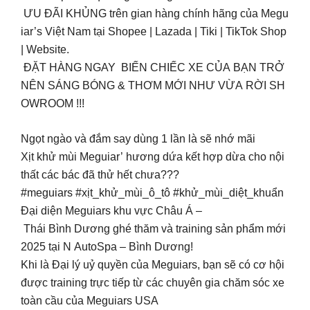
ƯU ĐÃI KHỦNG trên gian hàng chính hãng của Megu
iar’s Việt Nam tại Shopee | Lazada | Tiki | TikTok Shop
| Website.
ĐẶT HÀNG NGAY BIẾN CHIẾC XE CỦA BẠN TRỞ
NÊN SÁNG BÓNG & THƠM MỚI NHƯ VỪA RỜI SH
OWROOM !!!
Ngọt ngào và đắm say dùng 1 lần là sẽ nhớ mãi
Xịt khử mùi Meguiar’ hương dứa kết hợp dừa cho nội
thất các bác đã thử hết chưa???
#meguiars #xịt_khử_mùi_ô_tô #khử_mùi_diệt_khuẩn
Đại diện Meguiars khu vực Châu Á –
Thái Bình Dương ghé thăm và training sản phẩm mới
2025 tại N AutoSpa – Bình Dương!
Khi là Đại lý uỷ quyền của Meguiars, bạn sẽ có cơ hội
được training trực tiếp từ các chuyên gia chăm sóc xe
toàn cầu của Meguiars USA