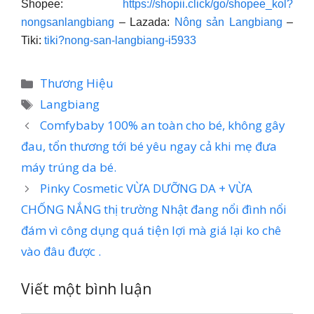
Shopee:
https://shopii.click/go/shopee_kol?
nongsanlangbiang
– Lazada:
Nông sản Langbiang
–
Tiki:
tiki?nong-san-langbiang-i5933
Danh
Thương Hiệu
mục
Thẻ
Langbiang
Comfybaby 100% an toàn cho bé, không gây
đau, tổn thương tới bé yêu ngay cả khi mẹ đưa
máy trúng da bé.
Pinky Cosmetic VỪA DƯỠNG DA + VỪA
CHỐNG NẮNG thị trường Nhật đang nổi đình nổi
đám vì công dụng quá tiện lợi mà giá lại ko chê
vào đâu được .
Viết một bình luận