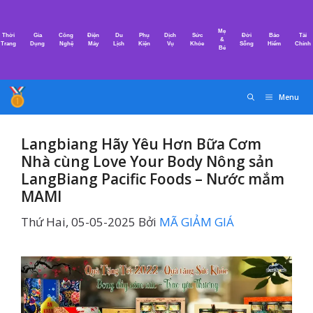
Chuyển
đến
Mẹ
Thời
Gia
Công
Điện
Du
Phụ
Dịch
Sức
Đời
Bảo
Tài
nội
&
Trang
Dụng
Nghệ
Máy
Lịch
Kiện
Vụ
Khỏe
Sống
Hiểm
Chính
Bé
dung
Menu
Langbiang Hãy Yêu Hơn Bữa Cơm
Nhà cùng Love Your Body Nông sản
LangBiang Pacific Foods – Nước mắm
MAMI
Thứ Hai, 05-05-2025
Bởi
MÃ GIẢM GIÁ