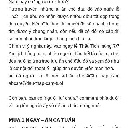
Năm nay có “người iu” chưa?
Tương truyền, những ai ăn chè đậu đỏ vào ngày lễ
Thất Tịch đều sẽ nhận được nhiều điều tốt đẹp trong
tình duyên. Nếu độc thân thì người đó sẽ nhanh chóng
tìm được ý chung nhân, còn nếu đã có đôi có cặp thì
sẽ bên nhau trọn kiếp, chẳng thể chia lìa.
Chính vì ý nghĩa này, vào ngày lễ Thất Tịch mùng 7/7
Âm lịch hàng năm, nhiều người, hầu hết là các bạn trẻ,
đều hưởng ứng trào lưu ăn chè đậu đỏ và xem đó như
là cơ hội để “thoát ế”, giúp tình duyên viên mãn hơn.
ad có người iu rồi nên ad ăn chè #đậu_thập_cẩm
abcare?/dau-thap-cam-tuoi
Còn bạn, bạn có “người iu” chưa? comment phía dưới
và tag tên người ấy vô để ad chúc mừng nhé!
𝗠𝗨𝗔 𝟭 𝗡𝗚𝗔̀𝗬 – 𝗔̆𝗡 𝗖𝗔̉ 𝗧𝗨𝗔̂̀𝗡
Set combo gồm rau, củ, quả, trái cây