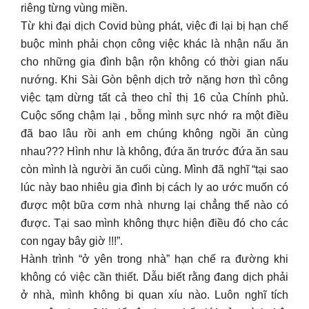
riêng từng vùng miền.
Từ khi đại dịch Covid bùng phát, việc đi lại bị hạn chế
buộc mình phải chọn công việc khác là nhận nấu ăn
cho những gia đình bận rộn không có thời gian nấu
nướng. Khi Sài Gòn bệnh dịch trở nặng hơn thì công
việc tạm dừng tất cả theo chỉ thị 16 của Chính phủ.
Cuộc sống chậm lại , bỗng mình sực nhớ ra một điều
đã bao lâu rồi anh em chúng không ngồi ăn cùng
nhau??? Hình như là không, đứa ăn trước đứa ăn sau
còn mình là người ăn cuối cùng. Mình đã nghĩ “tại sao
lúc này bao nhiêu gia đình bị cách ly ao ước muốn có
được một bữa cơm nhà nhưng lại chẳng thể nào có
được. Tại sao mình không thực hiện điều đó cho các
con ngay bây giờ !!!”.
Hành trình “ở yên trong nhà” hạn chế ra đường khi
không có việc cần thiết. Dẫu biết rằng đang dịch phải
ở nhà, mình không bi quan xíu nào. Luôn nghĩ tích