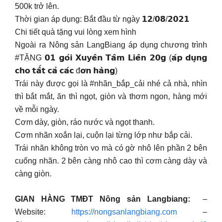
500k trở lên.
Thời gian áp dụng: Bắt đầu từ ngày 𝟭𝟮/𝟬𝟴/𝟮𝟬𝟮𝟭
Chi tiết quà tặng vui lòng xem hình
Ngoài ra Nông sản LangBiang áp dụng chương trình
#TẶNG 𝟬𝟭 𝗴𝗼́𝗶 𝗫𝘂𝘆𝗲̂𝗻 𝗧𝗮̂𝗺 𝗟𝗶𝗲̂𝗻 𝟮𝟬𝗴 (𝗮́𝗽 𝗱𝘂̣𝗻𝗴
𝗰𝗵𝗼 𝘁𝗮̂́𝘁 𝗰𝗮̉ 𝗰𝗮́𝗰 đ𝗼̛𝗻 𝗵𝗮̀𝗻𝗴)
Trái này được gọi là #nhãn_bắp_cải nhé cả nhà, nhìn
thì bắt mắt, ăn thì ngọt, giòn và thơm ngon, hàng mới
về mỗi ngày.
Cơm dày, giòn, ráo nước và ngọt thanh.
Cơm nhãn xoắn lại, cuộn lại từng lớp như bắp cải.
Trái nhãn không tròn vo mà có gờ nhô lên phần 2 bên
cuống nhãn. 2 bên càng nhô cao thì cơm càng dày và
càng giòn.
GIAN HÀNG TMĐT Nông sản Langbiang:
–
Website:
https://nongsanlangbiang.com
–