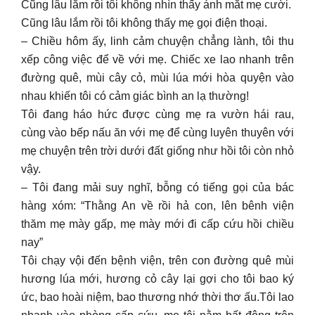
Cũng lâu lắm rồi tôi không nhìn thấy ánh mắt mẹ cười.
Cũng lâu lắm rồi tôi không thấy mẹ gọi điện thoại.
– Chiều hôm ấy, linh cảm chuyện chẳng lành, tôi thu
xếp công việc để về với mẹ. Chiếc xe lao nhanh trên
đường quê, mùi cây cỏ, mùi lúa mới hòa quyện vào
nhau khiến tôi có cảm giác bình an lạ thường!
Tôi đang háo hức được cùng mẹ ra vườn hái rau,
cùng vào bếp nấu ăn với mẹ để cùng luyên thuyên với
mẹ chuyện trên trời dưới đất giống như hồi tôi còn nhỏ
vậy.
– Tôi đang mải suy nghĩ, bỗng có tiếng gọi của bác
hàng xóm: “Thằng An về rồi hả con, lên bênh viện
thăm mẹ mày gấp, mẹ mày mới đi cấp cứu hồi chiều
nay”
Tôi chạy vội đến bệnh viện, trên con đường quê mùi
hương lúa mới, hương cỏ cây lại gợi cho tôi bao ký
ức, bao hoài niệm, bao thương nhớ thời thơ ấu.Tôi lao