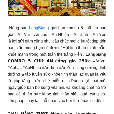
Nông sản
LangBiang
gửi bạn combo 5 chữ an bao
gồm: An Vui – An Lạc – An Nhiên – An Bình – An Yên
là lời gửi gắm cũng như cầu chúc mọi điều tốt đẹp đến
bạn, cầu mong bạn có được “Một tinh thần minh mẫn,
khỏe mạnh trong một thân thể tráng kiện”.
Langbiang
𝗖𝗢𝗠𝗕𝗢 𝟱 𝗖𝗛𝗨̛̃ 𝗔𝗡_đ𝗼̂̀𝗻𝗴 𝗴𝗶𝗮́ 𝟮𝟱𝟬𝗸 #AnVui
#AnLạc #AnNhiên #AnBình #AnYên Tăng cường dinh
dưỡng & tập luyện sức khỏe tinh thần lạc quan là yếu
tố giúp tăng cường hệ miễn dịch.Dùng một chai mỗi
ngày giúp bạn bổ sung vitamin, và khoáng chất hỗ trợ
bạn cải thiện sức khỏe tinh thần hiệu quả, cùng với
liệu pháp chạy tại chỗ-quán vào hơi thở hoặc số đếm.
GIAN HÀNG TMĐT Nông sản Langbiang:
–