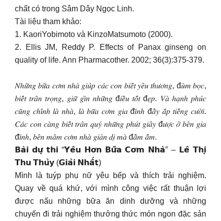
chất có trong Sâm Dây Ngọc Linh.
Tài liệu tham khảo:
1. KaoriYobimoto và KinzoMatsumoto (2000).
2. Ellis JM, Reddy P. Effects of Panax ginseng on
quality of life. Ann Pharmacother. 2002; 36(3):375-379.
𝑁ℎ𝑢̛̃𝑛𝑔 𝑏𝑢̛̃𝑎 𝑐𝑜̛𝑚 𝑛ℎ𝑎̀ 𝑔𝑖𝑢́𝑝 𝑐𝑎́𝑐 𝑐𝑜𝑛 𝑏𝑖𝑒̂́𝑡 𝑦𝑒̂𝑢 𝑡ℎ𝑢̛𝑜̛𝑛𝑔, đ𝑢̀𝑚 𝑏𝑜̣𝑐,
𝑏𝑖𝑒̂́𝑡 𝑡𝑟𝑎̂𝑛 𝑡𝑟𝑜̣𝑛𝑔, 𝑔𝑖𝑢̛̃ 𝑔𝑖̀𝑛 𝑛ℎ𝑢̛̃𝑛𝑔 đ𝑖𝑒̂̀𝑢 𝑡𝑜̂́𝑡 đ𝑒̣𝑝. 𝑉𝑎̀ ℎ𝑎̣𝑛ℎ 𝑝ℎ𝑢́𝑐
𝑐𝑢̃𝑛𝑔 𝑐ℎ𝑖́𝑛ℎ 𝑙𝑎̀ 𝑛ℎ𝑎̀, 𝑙𝑎̀ 𝑏𝑢̛̃𝑎 𝑐𝑜̛𝑚 𝑔𝑖𝑎 đ𝑖̀𝑛ℎ đ𝑎̂̀𝑦 𝑎̆́𝑝 𝑡𝑖𝑒̂́𝑛𝑔 𝑐𝑢̛𝑜̛̀𝑖.
𝐶𝑎́𝑐 𝑐𝑜𝑛 𝑐𝑎̀𝑛𝑔 𝑏𝑖𝑒̂́𝑡 𝑡𝑟𝑎̂𝑛 𝑞𝑢𝑦́ 𝑛ℎ𝑢̛̃𝑛𝑔 𝑝ℎ𝑢́𝑡 𝑔𝑖𝑎̂𝑦 đ𝑢̛𝑜̛̣𝑐 𝑜̛̉ 𝑏𝑒̂𝑛 𝑔𝑖𝑎
đ𝑖̀𝑛ℎ, 𝑏𝑒̂𝑛 𝑚𝑎̂𝑚 𝑐𝑜̛𝑚 𝑛ℎ𝑎̀ 𝑔𝑖𝑎̉𝑛 𝑑𝑖̣ 𝑚𝑎̀ đ𝑎̂̀𝑚 𝑎̂́𝑚.
𝗕𝗮̀𝗶 𝗱𝘂̛̣ 𝘁𝗵𝗶 “𝗬𝗲̂𝘂 𝗛𝗼̛𝗻 𝗕𝘂̛̃𝗮 𝗖𝗼̛𝗺 𝗡𝗵𝗮̀” – 𝗟𝗲̂ 𝗧𝗵𝗶̣
𝗧𝗵𝘂 𝗧𝗵𝘂̉𝘆 (𝗚𝗶𝗮̉𝗶 𝗡𝗵𝗮̂́𝘁)
Mình là tuýp phụ nữ yêu bếp và thích trải nghiệm.
Quay về quá khứ, với mình công việc rất thuận lợi
được nấu những bữa ăn dinh dưỡng và những
chuyến đi trải nghiệm thưởng thức món ngon đặc sản