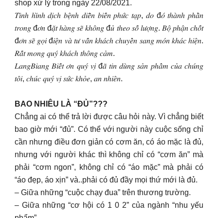
shop xử lý trong ngày 22/08/2021.
𝑇𝑖̀𝑛ℎ ℎ𝑖̀𝑛ℎ 𝑑𝑖̣𝑐ℎ 𝑏𝑒̣̂𝑛ℎ 𝑑𝑖𝑒̂̃𝑛 𝑏𝑖𝑒̂́𝑛 𝑝ℎ𝑢̛́𝑐 𝑡𝑎̣𝑝, 𝑑𝑜 đ𝑜́ 𝑡ℎ𝑎̀𝑛ℎ 𝑝ℎ𝑎̂̀𝑛
𝑡𝑟𝑜𝑛𝑔 đ𝑜̛𝑛 đ𝑎̣̆𝑡 ℎ𝑎̀𝑛𝑔 𝑠𝑒̃ 𝑘ℎ𝑜̂𝑛𝑔 đ𝑢̉ 𝑡ℎ𝑒𝑜 𝑠𝑜̂́ 𝑙𝑢̛𝑜̛̣𝑛𝑔. 𝐵𝑜̣̂ 𝑝ℎ𝑎̣̂𝑛 𝑐ℎ𝑜̂́𝑡
đ𝑜̛𝑛 𝑠𝑒̃ 𝑔𝑜̣𝑖 đ𝑖𝑒̣̂𝑛 𝑣𝑎̀ 𝑡𝑢̛ 𝑣𝑎̂́𝑛 𝑘ℎ𝑎́𝑐ℎ 𝑐ℎ𝑢𝑦𝑒̂̉𝑛 𝑠𝑎𝑛𝑔 𝑚𝑜́𝑛 𝑘ℎ𝑎́𝑐 ℎ𝑖𝑒̣̂𝑛.
𝑅𝑎̂́𝑡 𝑚𝑜𝑛𝑔 𝑞𝑢𝑦́ 𝑘ℎ𝑎́𝑐ℎ 𝑡ℎ𝑜̂𝑛𝑔 𝑐𝑎̉𝑚.
𝐿𝑎𝑛𝑔𝐵𝑖𝑎𝑛𝑔 𝐵𝑖𝑒̂́𝑡 𝑜̛𝑛 𝑞𝑢𝑦́ 𝑣𝑖̣ đ𝑎̃ 𝑡𝑖𝑛 𝑑𝑢̀𝑛𝑔 𝑠𝑎̉𝑛 𝑝ℎ𝑎̂̉𝑚 𝑐𝑢̉𝑎 𝑐ℎ𝑢́𝑛𝑔
𝑡𝑜̂𝑖, 𝑐ℎ𝑢́𝑐 𝑞𝑢𝑦́ 𝑣𝑖̣ 𝑠𝑢̛́𝑐 𝑘ℎ𝑜̉𝑒, 𝑎𝑛 𝑛ℎ𝑖𝑒̂𝑛.
BAO NHIÊU LÀ “ĐỦ”???
Chẳng ai có thể trả lời được câu hỏi này. Vì chẳng biết
bao giờ mới “đủ”. Có thể với người này cuộc sống chỉ
cần nhưng điều đơn giản có cơm ăn, có áo mặc là đủ,
nhưng với người khác thì không chỉ có “cơm ăn” mà
phải “cơm ngon”, không chỉ có “áo mặc” mà phải có
“áo đẹp, áo xịn” và..phải có đủ đầy mọi thứ mới là đủ.
– Giữa những “cuộc chạy đua” trên thương trường.
– Giữa những “cơ hội có 1 0 2” của ngành “nhu yếu
phẩm”