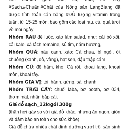
#Sạch,#Chuẩn,#Chất của Nông sản LangBiang đã
được tính toán cân bằng #ĐỦ lượng vitamin trong
tuần, từ 15-25 món, bao gồm các loại rau, củ, quả tươi
về mỗi ngày:
𝗡𝗵𝗼́𝗺 𝗥𝗔𝗨 để luộc, xào làm salad, như: cải bó xôi,
cải kale, xà lách romaine, sú tím, nấm hương,
𝗡𝗵𝗼́𝗺 𝗤𝗨𝗔̉: nấu canh, xào: Cà chua, bí ngòi, ớt
chuông (xanh, đỏ, vàng), hạt sen, đậu thập cẩm
𝗡𝗵𝗼́𝗺 𝗖𝗨̉: để hầm, kho: Cà rốt, khoai lang, khoai
môn, khoai tây.
𝗡𝗵𝗼́𝗺 𝗚𝗜𝗔 𝗩𝗜̣: tỏi, hành, gừng, sả, chanh.
𝗡𝗵𝗼́𝗺 𝗧𝗥𝗔́𝗜 𝗖𝗔̂𝗬: chuối laba, bơ booth, bơ 034,
thơm mật, nhãn bắp cải.
𝗚𝗶𝗮́ đ𝗼̂̃ 𝘀𝗮̣𝗰𝗵_𝟭𝟮𝗸/𝗴𝗼́𝗶 𝟯𝟬𝟬𝗴
(thân hơi gầy so với giá đỗ khác, nhưng ăn ngon, giòn
và đảm bảo an toàn cho sức khỏe)
Giá đỗ chứa nhiều chất dinh dưỡng vượt trội sản sinh