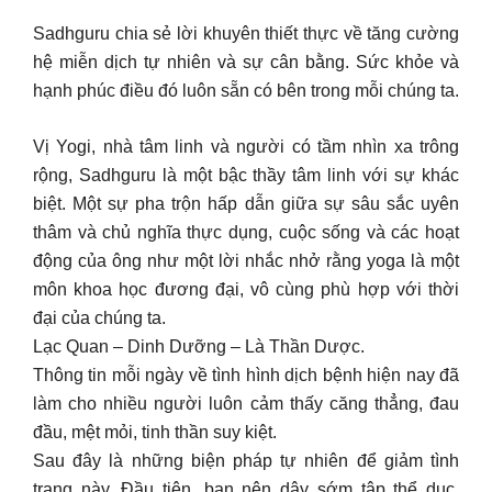
Sadhguru chia sẻ lời khuyên thiết thực về tăng cường
hệ miễn dịch tự nhiên và sự cân bằng. Sức khỏe và
hạnh phúc điều đó luôn sẵn có bên trong mỗi chúng ta.
Vị Yogi, nhà tâm linh và người có tầm nhìn xa trông
rộng, Sadhguru là một bậc thầy tâm linh với sự khác
biệt. Một sự pha trộn hấp dẫn giữa sự sâu sắc uyên
thâm và chủ nghĩa thực dụng, cuộc sống và các hoạt
động của ông như một lời nhắc nhở rằng yoga là một
môn khoa học đương đại, vô cùng phù hợp với thời
đại của chúng ta.
Lạc Quan – Dinh Dưỡng – Là Thần Dược.
Thông tin mỗi ngày về tình hình dịch bệnh hiện nay đã
làm cho nhiều người luôn cảm thấy căng thẳng, đau
đầu, mệt mỏi, tinh thần suy kiệt.
Sau đây là những biện pháp tự nhiên để giảm tình
trạng này. Đầu tiên, bạn nên dậy sớm tập thể dục.