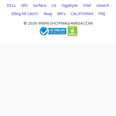
DELL
MSI
Surface
LG
Gigabyte
Intel
Xwatch
Đồng hồ CASIO
Avaji
Biti’s
CALIFORNIA
PNJ
© 2026 WWW.SHOPMAGIAMGIA.COM