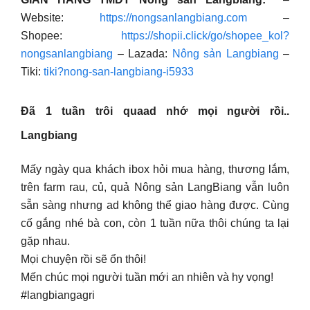
Website:
https://nongsanlangbiang.com
–
Shopee:
https://shopii.click/go/shopee_kol?
nongsanlangbiang
– Lazada:
Nông sản Langbiang
–
Tiki:
tiki?nong-san-langbiang-i5933
Đã 1 tuần trôi quaad nhớ mọi người rồi..
Langbiang
Mấy ngày qua khách ibox hỏi mua hàng, thương lắm,
trên farm rau, củ, quả Nông sản LangBiang vẫn luôn
sẵn sàng nhưng ad không thể giao hàng được. Cùng
cố gắng nhé bà con, còn 1 tuần nữa thôi chúng ta lại
gặp nhau.
Mọi chuyện rồi sẽ ổn thôi!
Mến chúc mọi người tuần mới an nhiên và hy vọng!
#langbiangagri