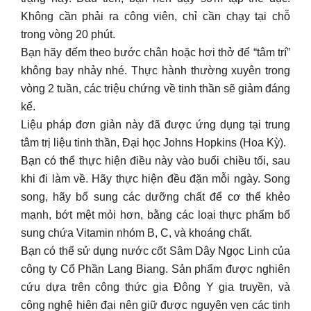
Không cần phải ra công viên, chỉ cần chạy tại chỗ
trong vòng 20 phút.
Bạn hãy đếm theo bước chân hoặc hơi thở để “tâm trí”
không bay nhảy nhé. Thực hành thường xuyên trong
vòng 2 tuần, các triệu chứng về tinh thần sẽ giảm đáng
kể.
Liệu pháp đơn giản này đã được ứng dụng tại trung
tâm trị liệu tinh thần, Đại học Johns Hopkins (Hoa Kỳ).
Bạn có thể thực hiện điều này vào buổi chiều tối, sau
khi đi làm về. Hãy thực hiện đều đặn mỗi ngày. Song
song, hãy bổ sung các dưỡng chất để cơ thể khẻo
mạnh, bớt mệt mỏi hơn, bằng các loại thực phẩm bổ
sung chứa Vitamin nhóm B, C, và khoáng chất.
Bạn có thể sử dụng nước cốt Sâm Dây Ngọc Linh của
công ty Cổ Phần Lang Biang. Sản phẩm được nghiên
cứu dựa trên công thức gia Đông Y gia truyền, và
công nghệ hiên đại nên giữ được nguyên vẹn các tinh