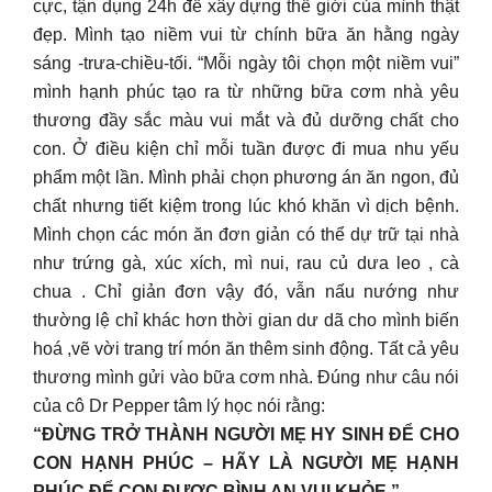
cực, tận dụng 24h để xây dựng thế giới của mình thật
đẹp. Mình tạo niềm vui từ chính bữa ăn hằng ngày
sáng -trưa-chiều-tối. “Mỗi ngày tôi chọn một niềm vui”
mình hạnh phúc tạo ra từ những bữa cơm nhà yêu
thương đầy sắc màu vui mắt và đủ dưỡng chất cho
con. Ở điều kiện chỉ mỗi tuần được đi mua nhu yếu
phẩm một lần. Mình phải chọn phương án ăn ngon, đủ
chất nhưng tiết kiệm trong lúc khó khăn vì dịch bệnh.
Mình chọn các món ăn đơn giản có thể dự trữ tại nhà
như trứng gà, xúc xích, mì nui, rau củ dưa leo , cà
chua . Chỉ giản đơn vậy đó, vẫn nấu nướng như
thường lệ chỉ khác hơn thời gian dư dã cho mình biến
hoá ,vẽ vời trang trí món ăn thêm sinh động. Tất cả yêu
thương mình gửi vào bữa cơm nhà. Đúng như câu nói
của cô Dr Pepper tâm lý học nói rằng:
“ĐỪNG TRỞ THÀNH NGƯỜI MẸ HY SINH ĐỂ CHO
CON HẠNH PHÚC – HÃY LÀ NGƯỜI MẸ HẠNH
PHÚC ĐỂ CON ĐƯỢC BÌNH AN VUI KHỎE ”