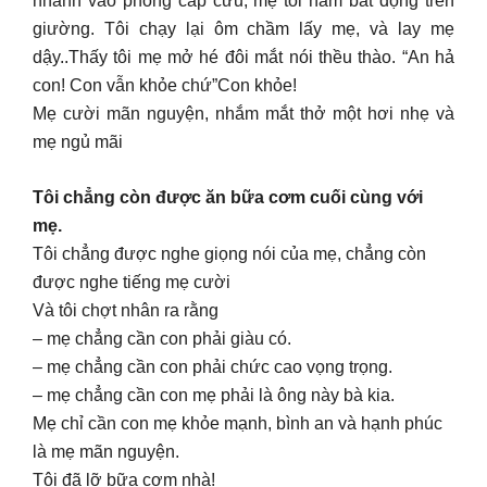
nhanh vào phòng cấp cứu, mẹ tôi nằm bất động trên
giường. Tôi chạy lại ôm chầm lấy mẹ, và lay mẹ
dậy..Thấy tôi mẹ mở hé đôi mắt nói thều thào. “An hả
con! Con vẫn khỏe chứ”Con khỏe!
Mẹ cười mãn nguyện, nhắm mắt thở một hơi nhẹ và
mẹ ngủ mãi
Tôi chẳng còn được ăn bữa cơm cuối cùng với
mẹ.
Tôi chẳng được nghe giọng nói của mẹ, chẳng còn
được nghe tiếng mẹ cười
Và tôi chợt nhân ra rằng
– mẹ chẳng cần con phải giàu có.
– mẹ chẳng cần con phải chức cao vọng trọng.
– mẹ chẳng cần con mẹ phải là ông này bà kia.
Mẹ chỉ cần con mẹ khỏe mạnh, bình an và hạnh phúc
là mẹ mãn nguyện.
Tôi đã lỡ bữa cơm nhà!