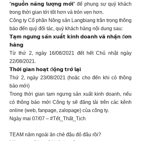
“𝗻𝗴𝘂𝗼̂̀𝗻 𝗻𝗮̆𝗻𝗴 𝗹𝘂̛𝗼̛̣𝗻𝗴 𝗺𝗼̛́𝗶” để phụng sự quý khách
trong thời gian tới tốt hơn và tròn vẹn hơn.
Công ty Cổ phần Nông sản Langbiang trân trọng thông
báo đến quý đối tác, quý khách hàng nội dung sau:
𝗧𝗮̣𝗺 𝗻𝗴𝘂̛𝗻𝗴 𝘀𝗮̉𝗻 𝘅𝘂𝗮̂́𝘁 𝗸𝗶𝗻𝗵 𝗱𝗼𝗮𝗻𝗵 𝘃𝗮̀ 𝗻𝗵𝗮̣̂𝗻 đ𝗼̛𝗻
𝗵𝗮̀𝗻𝗴
Từ thứ 2, ngày 16/08/2021 đết hết Chủ nhật ngày
22/08/2021.
𝗧𝗵𝗼̛̀𝗶 𝗴𝗶𝗮𝗻 𝗵𝗼𝗮̣𝘁 đ𝗼̣̂𝗻𝗴 𝘁𝗿𝗼̛̉ 𝗹𝗮̣𝗶
Thứ 2, ngày 23/08/2021 (hoặc cho đến khi có thông
báo mới)
Trong thời gian tạm ngưng sản xuất kinh doanh, nếu
có thông báo mới Công ty sẽ đăng tải trên các kênh
online (web, fanpage, zalopage) của công ty.
Ngày mai 07/07 – #Tết_Thất_Tịch
TEAM năm ngoái ăn chè đậu đỏ đâu rồi?