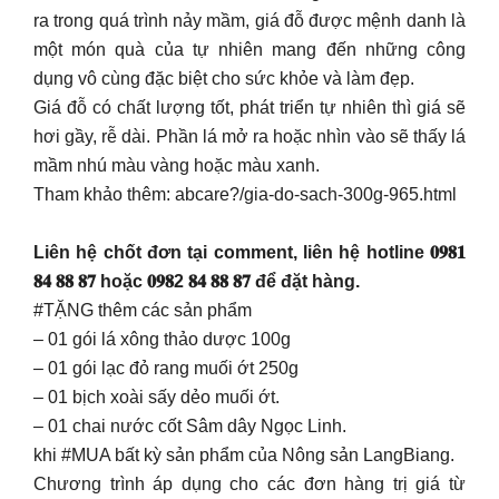
ra trong quá trình nảy mầm, giá đỗ được mệnh danh là
một món quà của tự nhiên mang đến những công
dụng vô cùng đặc biệt cho sức khỏe và làm đẹp.
Giá đỗ có chất lượng tốt, phát triển tự nhiên thì giá sẽ
hơi gầy, rễ dài. Phần lá mở ra hoặc nhìn vào sẽ thấy lá
mầm nhú màu vàng hoặc màu xanh.
Tham khảo thêm: abcare?/gia-do-sach-300g-965.html
Liên hệ chốt đơn tại comment, liên hệ hotline 𝟎𝟗𝟖𝟏
𝟖𝟒 𝟖𝟖 𝟖𝟕 hoặc 𝟎𝟗𝟖2 𝟖𝟒 𝟖𝟖 𝟖𝟕 để đặt hàng.
#TẶNG thêm các sản phẩm
– 01 gói lá xông thảo dược 100g
– 01 gói lạc đỏ rang muối ớt 250g
– 01 bịch xoài sấy dẻo muối ớt.
– 01 chai nước cốt Sâm dây Ngọc Linh.
khi #MUA bất kỳ sản phẩm của Nông sản LangBiang.
Chương trình áp dụng cho các đơn hàng trị giá từ