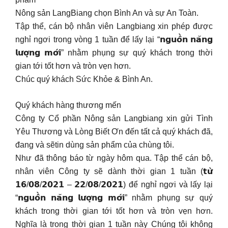
Nông sản LangBiang chọn Bình An và sự An Toàn.
Tập thể, cán bộ nhân viên Langbiang xin phép được
nghỉ ngơi trong vòng 1 tuần để lấy lại “𝗻𝗴𝘂𝗼̂̀𝗻 𝗻𝗮̆𝗻𝗴
𝗹𝘂̛𝗼̛̣𝗻𝗴 𝗺𝗼̛́𝗶” nhằm phụng sự quý khách trong thời
gian tới tốt hơn và tròn vẹn hơn.
Chúc quý khách Sức Khỏe & Bình An.
Quý khách hàng thương mến
Công ty Cổ phần Nông sản Langbiang xin gửi Tình
Yêu Thương và Lòng Biết Ơn đến tất cả quý khách đã,
đang và sẽtin dùng sản phẩm của chùng tôi.
Như đã thông báo từ ngày hôm qua. Tập thể cán bộ,
nhân viên Công ty sẽ dành thời gian 1 tuần (𝘁𝘂̛̀
𝟭𝟲/𝟬𝟴/𝟮𝟬𝟮𝟭 – 𝟮𝟮/𝟬𝟴/𝟮𝟬𝟮𝟭) để nghỉ ngơi và lấy lại
“𝗻𝗴𝘂𝗼̂̀𝗻 𝗻𝗮̆𝗻𝗴 𝗹𝘂̛𝗼̛̣𝗻𝗴 𝗺𝗼̛́𝗶” nhằm phụng sự quý
khách trong thời gian tới tốt hơn và tròn vẹn hơn.
Nghĩa là trong thời gian 1 tuần này Chúng tôi không