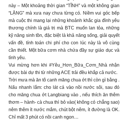
này – Một khoảng thời gian “TĨNH” và một không gian
“LẶNG” mà xưa nay chưa từng có. Niềm vui góc bếp
mà cuộc thi mang lại những khoảnh khắc gia đình yêu
thương chính là giá trị mà BTC muốn lan tỏa, những
kỹ năng sinh tồn, đặc biệt là khả năng sống, giải quyết
vấn đề, tính toán chi phí cho con lúc này là vô cùng
cần thiết. Một bữa cơm nhà chứa đầy sự giáo dục và
tình yêu.
Vui mừng hơn khi #Yêu_Hơn_Bữa_Cơm_Nhà nhận
được bài dự thi từ những ACE trải đều khắp cả nước.
Trời mưa mà ăn tô canh măng chua ớt thì còn gì bằng .
Nấu nhanh lắm: cho lát cá vào nồi nước sôi, sau đó
cho măng chua ớt Langbiang vào , nếu thích ăn thêm
thơm – hành- cà chua thì bỏ vào( không có chẳng sao)
nêm thêm ít nước mắm, chút bột nêm, ít đường là OK.
Chỉ mất 3 phút có nồi canh ngon…