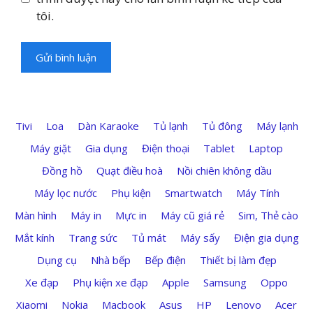
tôi.
Tivi
Loa
Dàn Karaoke
Tủ lạnh
Tủ đông
Máy lạnh
Máy giặt
Gia dụng
Điện thoại
Tablet
Laptop
Đồng hồ
Quạt điều hoà
Nồi chiên không dầu
Máy lọc nước
Phụ kiện
Smartwatch
Máy Tính
Màn hình
Máy in
Mực in
Máy cũ giá rẻ
Sim, Thẻ cào
Mắt kính
Trang sức
Tủ mát
Máy sấy
Điện gia dụng
Dụng cụ
Nhà bếp
Bếp điện
Thiết bị làm đẹp
Xe đạp
Phụ kiện xe đạp
Apple
Samsung
Oppo
Xiaomi
Nokia
Macbook
Asus
HP
Lenovo
Acer