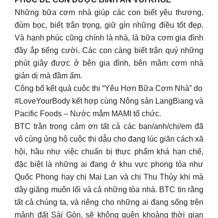
Những bữa cơm nhà giúp các con biết yêu thương,
đùm bọc, biết trân trọng, giữ gìn những điều tốt đẹp.
Và hạnh phúc cũng chính là nhà, là bữa cơm gia đình
đầy ắp tiếng cười. Các con càng biết trân quý những
phút giây được ở bên gia đình, bên mâm cơm nhà
giản dị mà đầm ấm.
Công bố kết quả cuộc thi “Yêu Hơn Bữa Cơm Nhà” do
#LoveYourBody kết hợp cùng Nông sản LangBiang và
Pacific Foods – Nước mắm MAMI tổ chức.
BTC trân trọng cảm ơn tất cả các bạn/anh/chị/em đã
vô cùng ủng hộ cuộc thi dẫu cho đang lúc giãn cách xã
hội, hầu như việc chuẩn bị thực phẩm khá hạn chế,
đặc biệt là những ai đang ở khu vực phong tỏa như
Quốc Phong hay chị Mai Lan và chị Thu Thủy khi mà
dây giăng muôn lối và cả những tòa nhà. BTC tin rằng
tất cả chúng ta, và riêng cho những ai đang sống trên
mảnh đất Sài Gòn, sẽ không quên khoảng thời gian