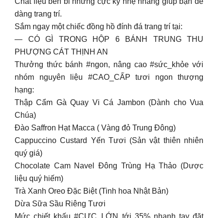
Chất liệu bền bỉ nhưng cực kỳ nhẹ nhàng giúp bạn dễ
dàng trang trí.
Sắm ngay một chiếc đồng hồ đính đá trang trí tại:
— CÓ GÌ TRONG HỘP 6 BÁNH TRUNG THU
PHƯỢNG CÁT THỊNH AN
Thưởng thức bánh #ngon, nâng cao #sức_khỏe với
nhóm nguyên liệu #CAO_CẤP tươi ngon thượng
hạng:
Thập Cẩm Gà Quay Vi Cá Jambon (Dành cho Vua
Chúa)
Đào Saffron Hạt Macca ( Vàng đỏ Trung Đông)
Cappuccino Custard Yến Tươi (Sản vật thiên nhiên
quý giá)
Chocolate Cam Navel Đông Trùng Hạ Thảo (Dược
liệu quý hiếm)
Trà Xanh Oreo Đặc Biệt (Tinh hoa Nhật Bản)
Dừa Sữa Sầu Riêng Tươi
Mức chiết khấu #CỰC_LỚN tới 35% nhanh tay đặt