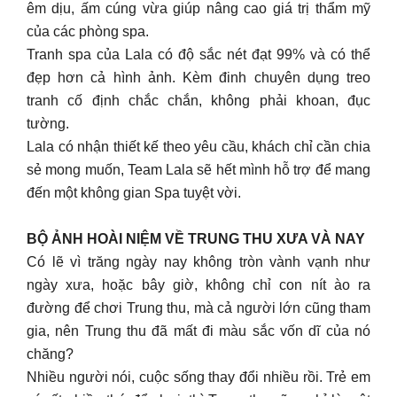
êm dịu, ấm cúng vừa giúp nâng cao giá trị thẩm mỹ
của các phòng spa.
Tranh spa của Lala có độ sắc nét đạt 99% và có thể
đẹp hơn cả hình ảnh. Kèm đinh chuyên dụng treo
tranh cố định chắc chắn, không phải khoan, đục
tường.
Lala có nhận thiết kế theo yêu cầu, khách chỉ cần chia
sẻ mong muốn, Team Lala sẽ hết mình hỗ trợ để mang
đến một không gian Spa tuyệt vời.
BỘ ẢNH HOÀI NIỆM VỀ TRUNG THU XƯA VÀ NAY
Có lẽ vì trăng ngày nay không tròn vành vạnh như
ngày xưa, hoặc bây giờ, không chỉ con nít ào ra
đường để chơi Trung thu, mà cả người lớn cũng tham
gia, nên Trung thu đã mất đi màu sắc vốn dĩ của nó
chăng?
Nhiều người nói, cuộc sống thay đổi nhiều rồi. Trẻ em