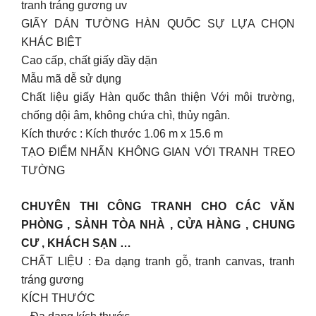
tranh tráng gương uv
GIẤY DÁN TƯỜNG HÀN QUỐC SỰ LỰA CHỌN
KHÁC BIỆT
Cao cấp, chất giấy dầy dặn
Mẫu mã dễ sử dụng
Chất liệu giấy Hàn quốc thân thiện Với môi trường,
chống dội âm, không chứa chì, thủy ngân.
Kích thước : Kích thước 1.06 m x 15.6 m
TẠO ĐIỂM NHẤN KHÔNG GIAN VỚI TRANH TREO
TƯỜNG
CHUYÊN THI CÔNG TRANH CHO CÁC VĂN
PHÒNG , SẢNH TÒA NHÀ , CỬA HÀNG , CHUNG
CƯ , KHÁCH SẠN …
CHẤT LIỆU : Đa dạng tranh gỗ, tranh canvas, tranh
tráng gương
KÍCH THƯỚC