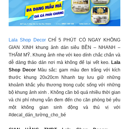
Lala Shop Decor
CHỈ 5 PHÚT CÓ NGAY KHÔNG
GIAN XINH khung ảnh dán siêu BỀN – NHANH –
THẨM MỸ. Khung ảnh nhẹ với keo dính chắc chắn và
dễ dàng tháo dán nơi mà không để lại vết keo.
Lala
Shop Decor
Màu sắc: gam màu đen trắng với kích
thước khung 20x20cm Nhanh tay lưu giữ những
khoảnh khắc yêu thương trong cuộc sống với những
bộ khung ảnh xinh .️ Không cần bỏ quá nhiều thời gian
và chi phí nhưng vẫn đem đến cho căn phòng bé yêu
một không gian sinh động và thú vị với
#decal_dán_tường_cho_bé