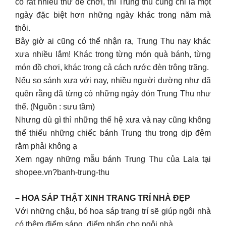
có rất nhiều thứ để chơi, thì Trung thu cũng chỉ là một
ngày đặc biệt hơn những ngày khác trong năm mà
thôi.
Bây giờ ai cũng có thể nhận ra, Trung Thu nay khác
xưa nhiều lắm! Khác trong từng món quà bánh, từng
món đồ chơi, khác trong cả cách rước đèn trông trăng.
Nếu so sánh xưa với nay, nhiều người dường như đã
quên rằng đã từng có những ngày đón Trung Thu như
thế. (Nguồn : sưu tầm)
Nhưng dù gì thì những thế hệ xưa và nay cũng không
thể thiếu những chiếc bánh Trung thu trong dịp đêm
rằm phải không ạ
Xem ngay những mẫu bánh Trung Thu của Lala tại
shopee.vn?banh-trung-thu
– HOA SÁP THẬT XINH TRANG TRÍ NHÀ ĐẸP
Với những chậu, bó hoa sáp trang trí sẽ giúp ngôi nhà
có thêm điểm sáng, điểm nhấn cho ngôi nhà.