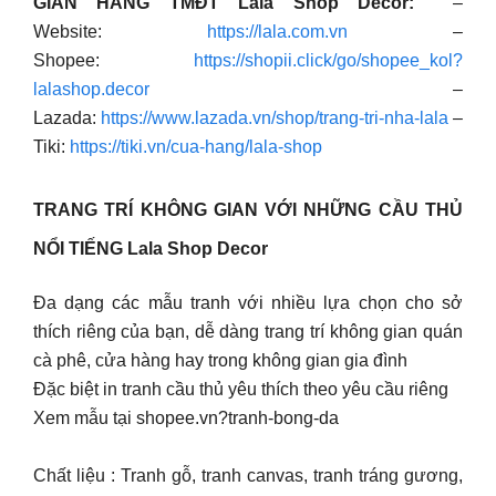
GIAN HÀNG TMĐT Lala Shop Decor:
–
Website:
https://lala.com.vn
–
Shopee:
https://shopii.click/go/shopee_kol?
lalashop.decor
–
Lazada:
https://www.lazada.vn/shop/trang-tri-nha-lala
–
Tiki:
https://tiki.vn/cua-hang/lala-shop
TRANG TRÍ KHÔNG GIAN VỚI NHỮNG CẦU THỦ
NỔI TIẾNG
Lala Shop Decor
Đa dạng các mẫu tranh với nhiều lựa chọn cho sở
thích riêng của bạn, dễ dàng trang trí không gian quán
cà phê, cửa hàng hay trong không gian gia đình
Đặc biệt in tranh cầu thủ yêu thích theo yêu cầu riêng
Xem mẫu tại shopee.vn?tranh-bong-da
Chất liệu : Tranh gỗ, tranh canvas, tranh tráng gương,