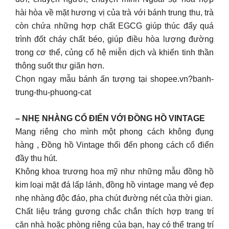
hài hòa về mặt hương vị của trà với bánh trung thu, trà
còn chứa những hợp chất EGCG giúp thúc đẩy quá
trình đốt cháy chất béo, giúp điều hòa lượng đường
trong cơ thể, củng cố hệ miễn dịch và khiến tinh thần
thông suốt thư giãn hơn.
Chọn ngay mẫu bánh ấn tượng tại shopee.vn?banh-
trung-thu-phuong-cat
– NHẸ NHÀNG CỔ ĐIỂN VỚI ĐỒNG HỒ VINTAGE
Mang riêng cho mình một phong cách không đụng
hàng , Đồng hồ Vintage thổi đến phong cách cổ điển
đầy thu hút.
Không khoa trương hoa mỹ như những mẫu đồng hồ
kim loại mặt đá lấp lánh, đồng hồ vintage mang vẻ đẹp
nhẹ nhàng độc đáo, pha chút đường nét của thời gian.
Chất liệu tráng gương chắc chắn thích hợp trang trí
căn nhà hoặc phòng riêng của bạn, hay có thể trang trí