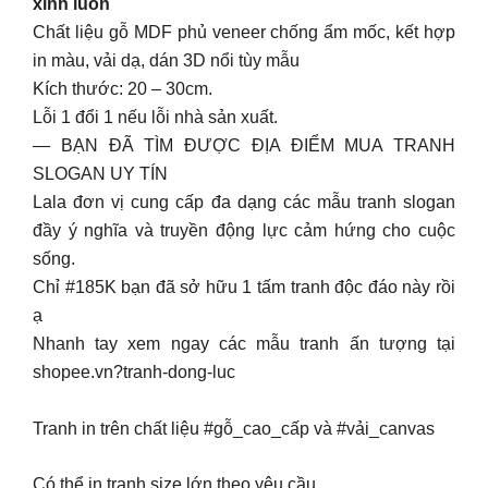
xinh luôn
Chất liệu gỗ MDF phủ veneer chống ẩm mốc, kết hợp
in màu, vải dạ, dán 3D nổi tùy mẫu
Kích thước: 20 – 30cm.
Lỗi 1 đổi 1 nếu lỗi nhà sản xuất.
— BẠN ĐÃ TÌM ĐƯỢC ĐỊA ĐIỂM MUA TRANH
SLOGAN UY TÍN
Lala đơn vị cung cấp đa dạng các mẫu tranh slogan
đầy ý nghĩa và truyền động lực cảm hứng cho cuộc
sống.
Chỉ #185K bạn đã sở hữu 1 tấm tranh độc đáo này rồi
ạ
Nhanh tay xem ngay các mẫu tranh ấn tượng tại
shopee.vn?tranh-dong-luc
Tranh in trên chất liệu #gỗ_cao_cấp và #vải_canvas
Có thể in tranh size lớn theo yêu cầu.