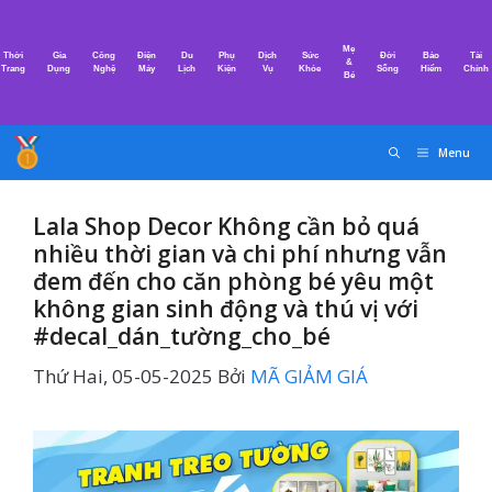
Chuyển
đến
Mẹ
Thời
Gia
Công
Điện
Du
Phụ
Dịch
Sức
Đời
Bảo
Tài
nội
&
Trang
Dụng
Nghệ
Máy
Lịch
Kiện
Vụ
Khỏe
Sống
Hiểm
Chính
Bé
dung
Menu
Lala Shop Decor Không cần bỏ quá
nhiều thời gian và chi phí nhưng vẫn
đem đến cho căn phòng bé yêu một
không gian sinh động và thú vị với
#decal_dán_tường_cho_bé
Thứ Hai, 05-05-2025
Bởi
MÃ GIẢM GIÁ