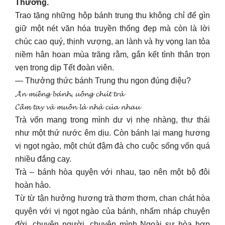
Thương.
Trao tặng những hộp bánh trung thu không chỉ để gìn
giữ một nét văn hóa truyền thống đẹp mà còn là lời
chúc cao quý, thịnh vượng, an lành và hy vọng lan tỏa
niềm hân hoan mùa trăng rằm, gắn kết tình thân trọn
vẹn trong dịp Tết đoàn viên.
— Thưởng thức bánh Trung thu ngon đúng điệu?
𝓐̆𝓷 𝓶𝓲𝓮̂́𝓷𝓰 𝓫𝓪́𝓷𝓱, 𝓾𝓸̂́𝓷𝓰 𝓬𝓱𝓾́𝓽 𝓽𝓻𝓪̀
𝓒𝓪̂̀𝓶 𝓽𝓪𝔂 𝓿𝓪̀ 𝓶𝓾𝓸̂́𝓷 𝓵𝓪̀ 𝓷𝓱𝓪̀ 𝓬𝓾̉𝓪 𝓷𝓱𝓪𝓾
Trà vốn mang trong mình dư vị nhẹ nhàng, thư thái
như một thứ nước êm dịu. Còn bánh lại mang hương
vị ngọt ngào, một chút đậm đà cho cuộc sống vốn quá
nhiều đắng cay.
Trà – bánh hòa quyện với nhau, tạo nên một bộ đôi
hoàn hảo.
Từ từ tận hưởng hương trà thơm thơm, chan chát hòa
quyện với vị ngọt ngào của bánh, nhấm nháp chuyện
đời, chuyện người, chuyện mình Ngoài sự hòa hợp