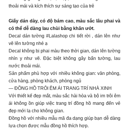
thoải mái và kích thích sự sáng tạo của trẻ
Giấy dán dày, có độ bám cao, màu sắc lâu phai và
có thể dễ dàng lau chùi bằng khăn ướt.
Decal dán tường #Lalashop chi tiết rời , dán lên như
vẽ lên tường nhé ạ
Decal không bị phai màu theo thời gian, dán lên tường
nhìn y như vẽ. Đặc biệt không gây bẩn tường, lau
nước thoải mái.
Sản phẩm phù hợp với nhiều không gian: văn phòng,
cửa hàng, phòng khách, phòng ngủ
— ĐỒNG HỒ TRÔI ÊM ÁI TRANG TRÍ NHÀ XINH
Với thiết kế đẹp mắt, màu sắc hài hòa và bộ im trôi êm
ái không ồn giúp việc trang trí đồng hồ mang đến vẻ
đẹp mới lạ cho không gian.
Đồng hồ với nhiều mẫu mã đa dạng giúp bạn dễ dàng
lựa chọn được mẫu đồng hồ thích hợp.