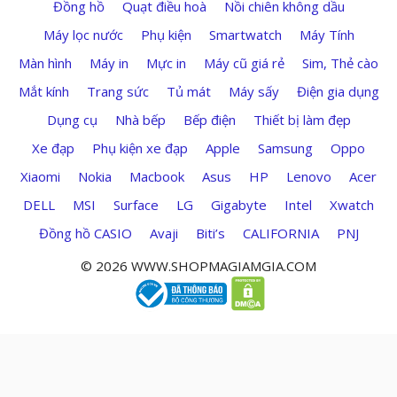
Đồng hồ
Quạt điều hoà
Nồi chiên không dầu
Máy lọc nước
Phụ kiện
Smartwatch
Máy Tính
Màn hình
Máy in
Mực in
Máy cũ giá rẻ
Sim, Thẻ cào
Mắt kính
Trang sức
Tủ mát
Máy sấy
Điện gia dụng
Dụng cụ
Nhà bếp
Bếp điện
Thiết bị làm đẹp
Xe đạp
Phụ kiện xe đạp
Apple
Samsung
Oppo
Xiaomi
Nokia
Macbook
Asus
HP
Lenovo
Acer
DELL
MSI
Surface
LG
Gigabyte
Intel
Xwatch
Đồng hồ CASIO
Avaji
Biti’s
CALIFORNIA
PNJ
© 2026 WWW.SHOPMAGIAMGIA.COM