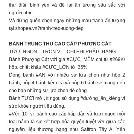
thư thái, bình yên và để lại ấn tượng sâu sắc với
người nhìn.
Và đừng quên chọn ngay những mẫu tranh ấn tượng
tại shopee.vn?tranh-treo-tuong-dep
BÁNH TRUNG THU CAO CẤP PHƯỢNG CÁT
TƯƠI NGON – TRÒN VỊ – CHI PHÍ PHẢI CHĂNG
Bánh Phượng Cát với giá #CỰC_MỀM chỉ từ #269K/
hộp, chiết khấu #CỰC_LỚN tới 35%
Dòng bánh #AN với nhiều sự lựa chọn như hộp 2
bánh, hộp 4 bánh kèm trà và hộp 6 bánh sẽ mang đến
cho bạn những sự lựa chọn dễ dàng
Bánh TƯƠI mới, ít ngọt, sử dụng #đường_ăn_kiêng vì
sức khỏe người tiêu dùng.
#Với_10_vị_bánh cao cấp,hấp dẫn và tươi ngon mỗi
loại bánh là sự kết hợp hòa quyện tuyệt vời giữa các
nguyên liệu thượng hạng như Saffron Tây Á, Yến