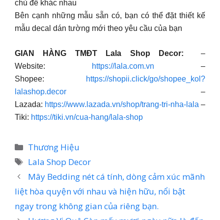
chủ đề khác nhau
Bên cạnh những mẫu sẵn có, bạn có thể đặt thiết kế
mẫu decal dán tường mới theo yêu cầu của bạn
GIAN HÀNG TMĐT Lala Shop Decor:
–
Website:
https://lala.com.vn
–
Shopee:
https://shopii.click/go/shopee_kol?
lalashop.decor
–
Lazada:
https://www.lazada.vn/shop/trang-tri-nha-lala
–
Tiki:
https://tiki.vn/cua-hang/lala-shop
Danh
Thương Hiệu
mục
Thẻ
Lala Shop Decor
Mây Bedding nét cá tính, dòng cảm xúc mãnh
liệt hòa quyện với nhau và hiện hữu, nổi bật
ngay trong không gian của riêng bạn.