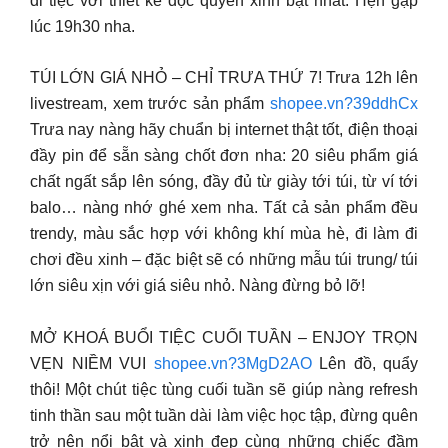
đi tiệc với thiết kế độc quyền xinh bật nhất. Hẹn gặp
lúc 19h30 nha.
TÚI LỚN GIÁ NHỎ – CHỈ TRƯA THỨ 7! Trưa 12h lên
livestream, xem trước sản phẩm
shopee.vn?39ddhCx
Trưa nay nàng hãy chuẩn bị internet thật tốt, điện thoại
đầy pin để sẵn sàng chốt đơn nha: 20 siêu phẩm giá
chất ngất sắp lên sóng, đầy đủ từ giày tới túi, từ ví tới
balo… nàng nhớ ghé xem nha. Tất cả sản phẩm đều
trendy, màu sắc hợp với không khí mùa hè, đi làm đi
chơi đều xinh – đặc biệt sẽ có những mẫu túi trung/ túi
lớn siêu xịn với giá siêu nhỏ. Nàng đừng bỏ lỡ!
MỞ KHOÁ BUỔI TIỆC CUỐI TUẦN – ENJOY TRỌN
VẸN NIỀM VUI
shopee.vn?3MgD2AO
Lên đồ, quẩy
thôi! Một chút tiệc tùng cuối tuần sẽ giúp nàng refresh
tinh thần sau một tuần dài làm việc học tập, đừng quên
trở nên nổi bật và xinh đẹp cùng những chiếc đầm