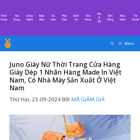
Chuyển
đến
Mẹ
Thời
Gia
Công
Điện
Du
Phụ
Dịch
Sức
Đời
Bảo
Tài
nội
&
Trang
Dụng
Nghệ
Máy
Lịch
Kiện
Vụ
Khỏe
Sống
Hiểm
Chính
Bé
dung
Menu
Juno Giày Nữ Thời Trang Cửa Hàng
Giày Dép 1 Nhãn Hàng Made In Việt
Nam, Có Nhà Máy Sản Xuất Ở Việt
Nam
Thứ Hai, 23-09-2024
Bởi
MÃ GIẢM GIÁ