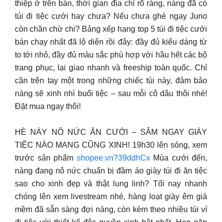
thiệp ở trên bàn, thời gian địa chỉ rõ ràng, nàng đã có
túi đi tiệc cưới hay chưa? Nếu chưa ghé ngay Juno
còn chần chừ chi? Bảng xếp hạng top 5 túi đi tiệc cưới
bán chạy nhất đã lộ diện rồi đây: đầy đủ kiểu dáng từ
to tới nhỏ, đầy đủ màu sắc phù hợp với hầu hết các bộ
trang phục, lại giao nhanh và freeship toàn quốc. Chỉ
cần trên tay một trong những chiếc túi này, đảm bảo
nàng sẽ xinh nhì buổi tiệc – sau mỗi cô dâu thôi nhé!
Đặt mua ngay thôi!
HÈ NÀY NÔ NỨC ĂN CƯỚI – SẮM NGAY GIÀY
TIỆC NÀO MANG CŨNG XINH! 19h30 lên sóng, xem
trước sản phẩm
shopee.vn?39ddhCx
Mùa cưới đến,
nàng đang nô nức chuẩn bị đầm áo giày túi đi ăn tiệc
sao cho xinh đẹp và thật lung linh? Tối nay nhanh
chóng lên xem livestream nhé, hàng loạt giày êm giá
mềm đã sẵn sàng đợi nàng, còn kèm theo nhiều túi ví