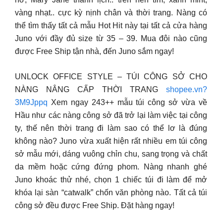
vàng nhạt.. cực kỳ nịnh chân và thời trang. Nàng có
thể tìm thấy tất cả mẫu Hot Hit này tại tất cả cửa hàng
Juno với đầy đủ size từ 35 – 39. Mua đôi nào cũng
được Free Ship tận nhà, đến Juno sắm ngay!
UNLOCK OFFICE STYLE – TÚI CÔNG SỞ CHO
NÀNG NÂNG CẤP THỜI TRANG
shopee.vn?
3M9Jppq
Xem ngay 243++ mẫu túi công sở vừa về
Hầu như các nàng công sở đã trở lại làm việc tại công
ty, thế nên thời trang đi làm sao có thể lơ là đúng
không nào? Juno vừa xuất hiện rất nhiều em túi công
sở mẫu mới, dáng vuông chỉn chu, sang trọng và chất
da mềm hoặc cứng đứng phom. Nàng nhanh ghé
Juno khoác thử nhé, chọn 1 chiếc túi đi làm để mở
khóa lại sàn “catwalk” chốn văn phòng nào. Tất cả túi
công sở đều được Free Ship. Đặt hàng ngay!