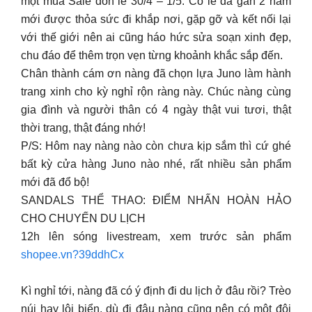
một mùa Sale đón lễ 30/4 – 1/5. Có lẽ đã gần 2 năm
mới được thỏa sức đi khắp nơi, gặp gỡ và kết nối lại
với thế giới nên ai cũng háo hức sửa soạn xinh đẹp,
chu đáo để thêm trọn vẹn từng khoảnh khắc sắp đến.
Chân thành cám ơn nàng đã chọn lựa Juno làm hành
trang xinh cho kỳ nghỉ rộn ràng này. Chúc nàng cùng
gia đình và người thân có 4 ngày thật vui tươi, thật
thời trang, thật đáng nhớ!
P/S: Hôm nay nàng nào còn chưa kịp sắm thì cứ ghé
bất kỳ cửa hàng Juno nào nhé, rất nhiều sản phẩm
mới đã đổ bộ!
SANDALS THỂ THAO: ĐIỂM NHẤN HOÀN HẢO
CHO CHUYẾN DU LỊCH
12h lên sóng livestream, xem trước sản phẩm
shopee.vn?39ddhCx
Kì nghỉ tới, nàng đã có ý định đi du lịch ở đâu rồi? Trèo
núi hay lội biển, dù đi đâu nàng cũng nên có một đôi