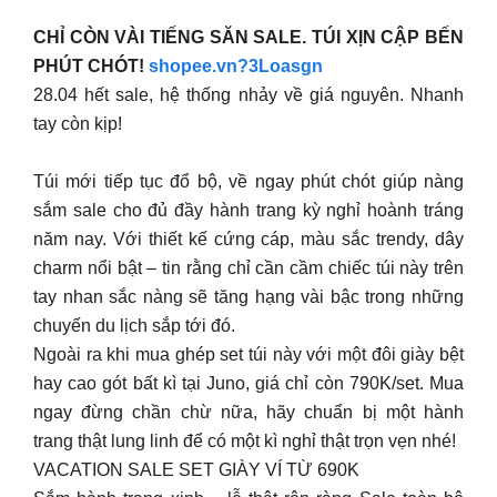
CHỈ CÒN VÀI TIẾNG SĂN SALE. TÚI XỊN CẬP BẾN
PHÚT CHÓT!
shopee.vn?3Loasgn
28.04 hết sale, hệ thống nhảy về giá nguyên. Nhanh
tay còn kịp!
Túi mới tiếp tục đổ bộ, về ngay phút chót giúp nàng
sắm sale cho đủ đầy hành trang kỳ nghỉ hoành tráng
năm nay. Với thiết kế cứng cáp, màu sắc trendy, dây
charm nổi bật – tin rằng chỉ cần cầm chiếc túi này trên
tay nhan sắc nàng sẽ tăng hạng vài bậc trong những
chuyến du lịch sắp tới đó.
Ngoài ra khi mua ghép set túi này với một đôi giày bệt
hay cao gót bất kì tại Juno, giá chỉ còn 790K/set. Mua
ngay đừng chần chừ nữa, hãy chuẩn bị một hành
trang thật lung linh để có một kì nghỉ thật trọn vẹn nhé!
VACATION SALE SET GIÀY VÍ TỪ 690K