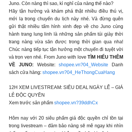
Juno. Còn nàng thì sao, kì nghỉ của nàng thế nào?
Hãy tận hưởng và khám phá thật nhiều điều thú vị,
mới lạ trong chuyến du lịch này nhé. Và đừng quên
gửi thật nhiều tấm hình xinh đẹp về cho Juno cùng
hành trang lung linh là những sản phẩm túi giày thời
trang nàng vừa săn được trong thời gian qua nha!
Chúc nàng tiếp tục tận hưởng một chuyến đi tuyệt vời
và trọn vẹn nhé. From Juno with love
TÌM HIỂU THÊM
VỀ JUNO:
Website:
shopee.vn?04_Website
Danh
sách cửa hàng:
shopee.vn?04_HeThongCuaHang
12H XEM LIVESTREAM: SIÊU DEAL NGÀY LỄ – GIÁ
LẺ ĐỘC QUYỀN
Xem trước sản phẩm
shopee.vn?39ddhCx
Hôm nay với 20 siêu phẩm giá độc quyền chỉ tồn tại
trong livestream – đảm bảo nàng sẽ mê ngay khi nhìn