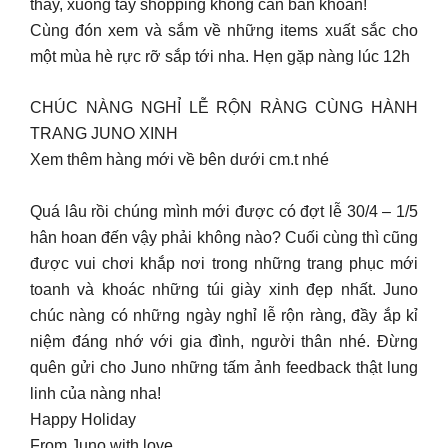
thấy, xuống tay shopping không cần băn khoăn!
Cùng đón xem và sắm về những items xuất sắc cho
một mùa hè rực rỡ sắp tới nha. Hẹn gặp nàng lúc 12h
CHÚC NÀNG NGHỈ LỄ RỘN RÀNG CÙNG HÀNH
TRANG JUNO XINH
Xem thêm hàng mới về bên dưới cm.t nhé
Quá lâu rồi chúng mình mới được có đợt lễ 30/4 – 1/5
hân hoan đến vậy phải không nào? Cuối cùng thì cũng
được vui chơi khắp nơi trong những trang phục mới
toanh và khoác những túi giày xinh đẹp nhất. Juno
chúc nàng có những ngày nghỉ lễ rộn ràng, đầy ắp kỉ
niệm đáng nhớ với gia đình, người thân nhé. Đừng
quên gửi cho Juno những tấm ảnh feedback thật lung
linh của nàng nha!
Happy Holiday
From Juno with love.