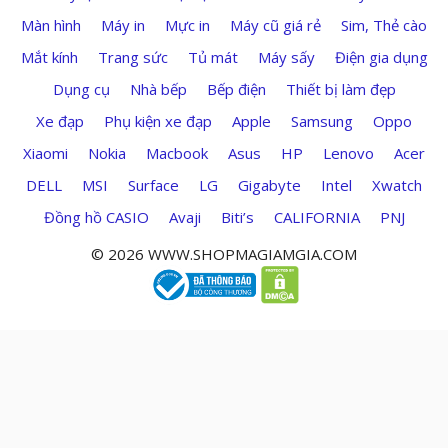
Màn hình
Máy in
Mực in
Máy cũ giá rẻ
Sim, Thẻ cào
Mắt kính
Trang sức
Tủ mát
Máy sấy
Điện gia dụng
Dụng cụ
Nhà bếp
Bếp điện
Thiết bị làm đẹp
Xe đạp
Phụ kiện xe đạp
Apple
Samsung
Oppo
Xiaomi
Nokia
Macbook
Asus
HP
Lenovo
Acer
DELL
MSI
Surface
LG
Gigabyte
Intel
Xwatch
Đồng hồ CASIO
Avaji
Biti’s
CALIFORNIA
PNJ
© 2026 WWW.SHOPMAGIAMGIA.COM