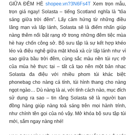
GIỮA ĐÊM HÈ
shopee.vn?3N6Fs4T
Xem trọn mẫu,
trọn giá ngay! Solasta – tiếng Scotland nghĩa là “tỏa
sáng giữa trời đêm”. Lấy cảm hứng từ những điều
lãng mạn và lấp lánh, Solasta sẽ là điểm nhấn giúp
nàng thêm nổi bật rạng rỡ trong những đêm tiệc mùa
hè hay chốn công sở. Bộ sưu tập là sự kết hợp khéo
léo và điệu nghệ giữa mặt khoá xà cừ lấp lánh như vì
sao giữa bầu trời đêm, cùng sắc màu nền túi rực rỡ
của mùa hè thực tại – tất cả tạo nên một bản nhạc
Solasta đa điệu với nhiều phom túi khác biệt:
phonebag cho nàng cá tính, túi hình thang cho nàng
ngọt ngào… Dù nàng là ai, với tính cách nào, mục đích
sử dụng ra sao – tin rằng Solasta sẽ là người bạn
đồng hàng giúp nàng toả sáng trên mọi hành trình,
như chính tên gọi của nó vậy. Mở khóa bộ sưu tập túi
mới, sắm ngay nàng nhé!