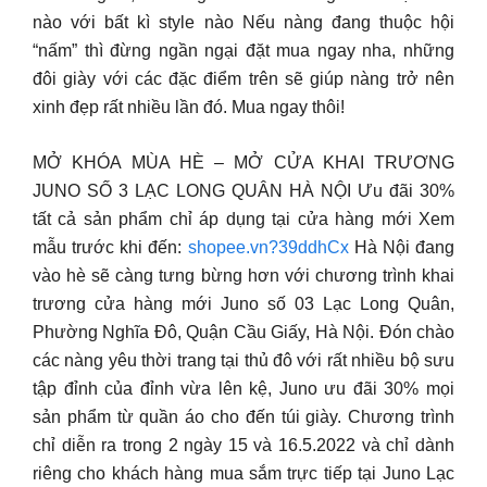
nào với bất kì style nào Nếu nàng đang thuộc hội
“nấm” thì đừng ngần ngại đặt mua ngay nha, những
đôi giày với các đặc điểm trên sẽ giúp nàng trở nên
xinh đẹp rất nhiều lần đó. Mua ngay thôi!
MỞ KHÓA MÙA HÈ – MỞ CỬA KHAI TRƯƠNG
JUNO SỐ 3 LẠC LONG QUÂN HÀ NỘI Ưu đãi 30%
tất cả sản phẩm chỉ áp dụng tại cửa hàng mới Xem
mẫu trước khi đến:
shopee.vn?39ddhCx
Hà Nội đang
vào hè sẽ càng tưng bừng hơn với chương trình khai
trương cửa hàng mới Juno số 03 Lạc Long Quân,
Phường Nghĩa Đô, Quận Cầu Giấy, Hà Nội. Đón chào
các nàng yêu thời trang tại thủ đô với rất nhiều bộ sưu
tập đỉnh của đỉnh vừa lên kệ, Juno ưu đãi 30% mọi
sản phẩm từ quần áo cho đến túi giày. Chương trình
chỉ diễn ra trong 2 ngày 15 và 16.5.2022 và chỉ dành
riêng cho khách hàng mua sắm trực tiếp tại Juno Lạc