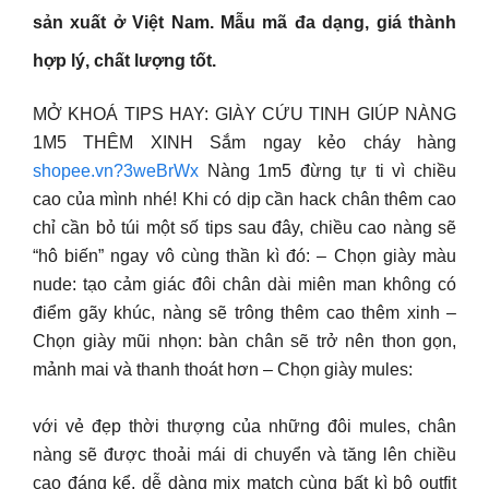
sản xuất ở Việt Nam. Mẫu mã đa dạng, giá thành
hợp lý, chất lượng tốt.
MỞ KHOÁ TIPS HAY: GIÀY CỨU TINH GIÚP NÀNG
1M5 THÊM XINH Sắm ngay kẻo cháy hàng
shopee.vn?3weBrWx
Nàng 1m5 đừng tự ti vì chiều
cao của mình nhé! Khi có dịp cần hack chân thêm cao
chỉ cần bỏ túi một số tips sau đây, chiều cao nàng sẽ
“hô biến” ngay vô cùng thần kì đó: – Chọn giày màu
nude: tạo cảm giác đôi chân dài miên man không có
điểm gãy khúc, nàng sẽ trông thêm cao thêm xinh –
Chọn giày mũi nhọn: bàn chân sẽ trở nên thon gọn,
mảnh mai và thanh thoát hơn – Chọn giày mules:
với vẻ đẹp thời thượng của những đôi mules, chân
nàng sẽ được thoải mái di chuyển và tăng lên chiều
cao đáng kể, dễ dàng mix match cùng bất kì bộ outfit