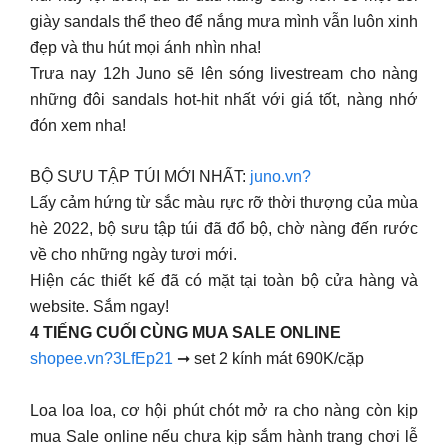
giày sandals thể theo để nắng mưa mình vẫn luôn xinh
đẹp và thu hút mọi ánh nhìn nha!
Trưa nay 12h Juno sẽ lên sóng livestream cho nàng
những đôi sandals hot-hit nhất với giá tốt, nàng nhớ
đón xem nha!
BỘ SƯU TẬP TÚI MỚI NHẤT:
juno.vn?
Lấy cảm hứng từ sắc màu rực rỡ thời thượng của mùa
hè 2022, bộ sưu tập túi đã đổ bộ, chờ nàng đến rước
về cho những ngày tươi mới.
Hiện các thiết kế đã có mặt tại toàn bộ cửa hàng và
website. Sắm ngay!
4 TIẾNG CUỐI CÙNG MUA SALE ONLINE
shopee.vn?3LfEp21
➞ set 2 kính mát 690K/cặp
Loa loa loa, cơ hội phút chót mở ra cho nàng còn kịp
mua Sale online nếu chưa kịp sắm hành trang chơi lễ