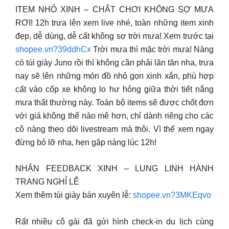
ITEM NHỎ XINH – CHẤT CHƠI KHÔNG SỢ MƯA
RƠI! 12h trưa lên xem live nhé, toàn những item xinh
đẹp, dễ dùng, dễ cất không sợ trời mưa! Xem trước tại
shopee.vn?39ddhCx
Trời mưa thì mặc trời mưa! Nàng
có túi giày Juno rồi thì không cần phải lăn tăn nha, trưa
nay sẽ lên những món đồ nhỏ gọn xinh xắn, phù hợp
cất vào cốp xe không lo hư hỏng giữa thời tiết nắng
mưa thất thường này. Toàn bộ items sẽ được chốt đơn
với giá không thể nào mê hơn, chỉ dành riêng cho các
cô nàng theo dõi livestream mà thôi. Vì thế xem ngay
đừng bỏ lỡ nha, hẹn gặp nàng lúc 12h!
NHẬN FEEDBACK XINH – LUNG LINH HÀNH
TRANG NGHỈ LỄ
Xem thêm túi giày bán xuyên lễ:
shopee.vn?3MKEqvo
Rất nhiều cô gái đã gửi hình check-in du lịch cùng