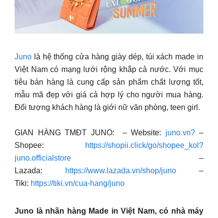
Juno
là hệ thống cửa hàng giày dép, túi xách made in
Việt Nam có mạng lưới rộng khắp cả nước. Với mục
tiêu bán hàng là cung cấp sản phẩm chất lượng tốt,
mẫu mã đẹp với giá cả hợp lý cho người mua hàng.
Đối tượng khách hàng là giới nữ văn phòng, teen girl.
GIAN HÀNG TMĐT JUNO: – Website:
juno.vn?
–
Shopee:
https://shopii.click/go/shopee_kol?
juno.officialstore
–
Lazada:
https://www.lazada.vn/shop/juno
–
Tiki:
https://tiki.vn/cua-hang/juno
Juno là nhãn hàng Made in Việt Nam, có nhà máy