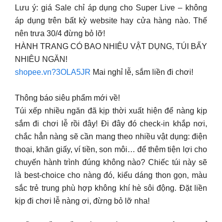
Lưu ý: giá Sale chỉ áp dụng cho Super Live – không
áp dụng trên bất kỳ website hay cửa hàng nào. Thế
nên trưa 30/4 đừng bỏ lỡ!
HÀNH TRANG CÓ BAO NHIÊU VẬT DỤNG, TÚI BẤY
NHIÊU NGĂN!
shopee.vn?3OLA5JR
Mai nghỉ lễ, sắm liền đi chơi!
Thông báo siêu phẩm mới về!
Túi xếp nhiều ngăn đã kịp thời xuất hiện để nàng kịp
sắm đi chơi lễ rồi đây! Đi đây đó check-in khắp nơi,
chắc hẳn nàng sẽ cần mang theo nhiều vật dụng: điện
thoại, khăn giấy, ví tiền, son môi… để thêm tiện lợi cho
chuyến hành trình đúng không nào? Chiếc túi này sẽ
là best-choice cho nàng đó, kiểu dáng thon gọn, màu
sắc trẻ trung phù hợp không khí hè sôi động. Đặt liền
kịp đi chơi lễ nàng ơi, đừng bỏ lỡ nha!