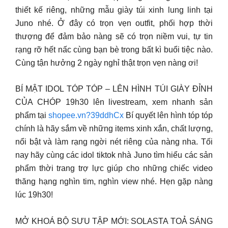
thiết kế riêng, những mẫu giày túi xinh lung linh tại
Juno nhé. Ở đây có trọn vẹn outfit, phối hợp thời
thượng để đảm bảo nàng sẽ có trọn niềm vui, tự tin
rạng rỡ hết nấc cùng bạn bè trong bất kì buổi tiệc nào.
Cùng tận hưởng 2 ngày nghỉ thật trọn vẹn nàng ơi!
BÍ MẬT IDOL TÓP TÓP – LÊN HÌNH TÚI GIÀY ĐỈNH
CỦA CHÓP 19h30 lên livestream, xem nhanh sản
phẩm tại
shopee.vn?39ddhCx
Bí quyết lên hình tóp tóp
chính là hãy sắm về những items xinh xắn, chất lượng,
nổi bật và làm rạng ngời nét riêng của nàng nha. Tối
nay hãy cùng các idol tiktok nhà Juno tìm hiểu các sản
phẩm thời trang trợ lực giúp cho những chiếc video
thăng hạng nghìn tim, nghìn view nhé. Hẹn gặp nàng
lúc 19h30!
MỞ KHOÁ BỘ SƯU TẬP MỚI: SOLASTA TOẢ SÁNG