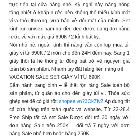
trực tiếp tại cửa hàng nhé. Kỳ nghỉ này nắng nóng
tăng nhiệt ở khắp nước nên không thể thiếu kính mát
vừa thời thượng, vừa bảo vệ đôi mắt của mình. Set
kính xịn unisex nam nữ đều đeo được đang đợi nàng
rước về với mức giá 690K / 2 kính bất kỳ.
Nói nhỏ nè: ngoài kính thì nàng vẫn còn kịp mua túi
giày ví từ 690K / 2 món cho đến 24H đêm nay. Sang 1
giây thôi là hệ thống tự động bật trở về nguyên giá
toàn bộ sản phẩm. Nhanh tay đặt hàng liền nàng ơi!
VACATION SALE SET GIÀY VÍ TỪ 690K
Sắm hành trang xinh – lễ thật rộn ràng Sale toàn bộ
sản phẩm, từ quần áo cho đến giày túi ví. Thỏa sức
ghép set để có giá tốt:
shopee.vn?3OkZfyZ
Ap dụng tất
cả cửa hàng trên toàn quốc và website. Từ 22-28.4
Free Ship tất cả set Sale Được đổi trả 30 ngày với
đơn hàng Sale trên 250K – đổi trả 7 ngày với đơn
hàng Sale nhỏ hơn hoặc bằng 250K