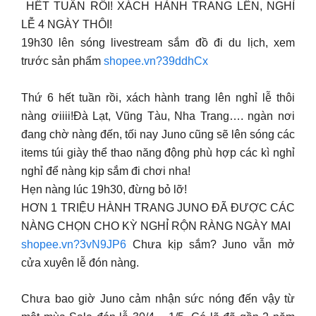
️ HẾT TUẦN RỒI! XÁCH HÀNH TRANG LÊN, NGHỈ
LỄ 4 NGÀY THÔI!
19h30 lên sóng livestream sắm đồ đi du lịch, xem
trước sản phẩm
shopee.vn?39ddhCx
Thứ 6 hết tuần rồi, xách hành trang lên nghỉ lễ thôi
nàng ơiiii!Đà Lạt, Vũng Tàu, Nha Trang…. ngàn nơi
đang chờ nàng đến, tối nay Juno cũng sẽ lên sóng các
items túi giày thể thao năng động phù hợp các kì nghỉ
nghỉ để nàng kịp sắm đi chơi nha!
Hẹn nàng lúc 19h30, đừng bỏ lỡ!
HƠN 1 TRIỆU HÀNH TRANG JUNO ĐÃ ĐƯỢC CÁC
NÀNG CHỌN CHO KỲ NGHỈ RỘN RÀNG NGÀY MAI
shopee.vn?3vN9JP6
Chưa kịp sắm? Juno vẫn mở
cửa xuyên lễ đón nàng.
Chưa bao giờ Juno cảm nhận sức nóng đến vậy từ