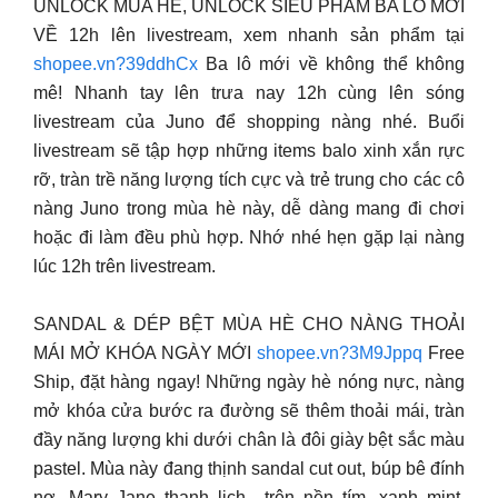
UNLOCK MÙA HÈ, UNLOCK SIÊU PHẨM BA LÔ MỚI
VỀ 12h lên livestream, xem nhanh sản phẩm tại
shopee.vn?39ddhCx
Ba lô mới về không thể không
mê! Nhanh tay lên trưa nay 12h cùng lên sóng
livestream của Juno để shopping nàng nhé. Buổi
livestream sẽ tập hợp những items balo xinh xắn rực
rỡ, tràn trề năng lượng tích cực và trẻ trung cho các cô
nàng Juno trong mùa hè này, dễ dàng mang đi chơi
hoặc đi làm đều phù hợp. Nhớ nhé hẹn gặp lại nàng
lúc 12h trên livestream.
SANDAL & DÉP BỆT MÙA HÈ CHO NÀNG THOẢI
MÁI MỞ KHÓA NGÀY MỚI
shopee.vn?3M9Jppq
Free
Ship, đặt hàng ngay! Những ngày hè nóng nực, nàng
mở khóa cửa bước ra đường sẽ thêm thoải mái, tràn
đầy năng lượng khi dưới chân là đôi giày bệt sắc màu
pastel. Mùa này đang thịnh sandal cut out, búp bê đính
nơ, Mary Jane thanh lịch.. trên nền tím, xanh mint,