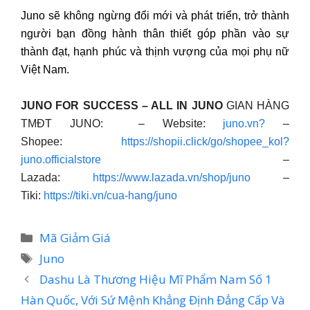
Juno sẽ không ngừng đổi mới và phát triển, trở thành
người bạn đồng hành thân thiết góp phần vào sự
thành đạt, hạnh phúc và thịnh vượng của mọi phụ nữ
Việt Nam.
JUNO FOR SUCCESS – ALL IN JUNO
GIAN HÀNG
TMĐT JUNO: – Website:
juno.vn?
–
Shopee:
https://shopii.click/go/shopee_kol?
juno.officialstore
–
Lazada:
https://www.lazada.vn/shop/juno
–
Tiki:
https://tiki.vn/cua-hang/juno
Danh
Mã Giảm Giá
mục
Thẻ
Juno
Dashu Là Thương Hiệu Mĩ Phẩm Nam Số 1
Hàn Quốc, Với Sứ Mệnh Khẳng Định Đẳng Cấp Và