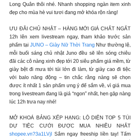
Long Quân thôi nhé. Nhanh shopping ngàn item xinh
đẹp cho mùa hè vui tươi đang mở khóa rộn ràng!
ƯU ĐÃI CHỦ NHẬT – HÀNG MỚI GIÁ CHẤT NGẤT
12h lên xem livestream ngay, tham khảo trước sản
phẩm tại
JUNO – Giày Nữ Thời Trang
Như thường lệ,
mỗi buổi sáng chủ nhật Juno đều sẽ lên sóng chiêu
đãi các cô nàng xinh đẹp tới 20 siêu phẩm giá mềm, từ
giày bệt đi mưa tới túi lớn đi làm, từ giày cao đi tiệc
với balo năng động – tin chắc rằng nàng sẽ chọn
được ít nhất 1 sản phẩm ưng ý để sắm về, vì giá mua
trong livestream đang là giá “ngon” nhất, hẹn gặp nàng
lúc 12h trưa nay nhé!
MỞ KHOÁ BẢNG XẾP HẠNG: LỘ DIỆN TOP 5 TÚI
DỰ TIỆC CƯỚI ĐƯỢC MUA NHIỀU NHẤT
shopee.vn?3a1LVjl
Sắm ngay freeship liền tay! Tấm