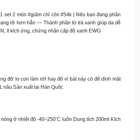
iền 1 set 2 món #giảm chỉ còn #54k | Nếu bạn đang phân
ẽ rạng rỡ hơn hẳn ~~ Thành phần từ trà xanh giúp da dễ
GAN, ít kích ứng, chứng nhận cấp độ xanh EWG
ng đỡ lo con làm rớt hay đổ vì bát này có đế dính mặt
t, nâu Sản xuất tại Hàn Quốc
c nóng ở nhiệt độ -40~250’C luôn Dung tích 200ml Kích