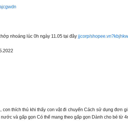
?ajcgwdn
chớp nhoáng lúc 0h ngày 11.05 tại đây
jjcorp/shopee.vn?kbjhkw
05.2022
nh, con thích thú khi thấy con vật đi chuyển Cách sử dụng đơn 
áo nước và gấp gọn Có thể mang theo gấp gọn Dành cho bé từ 