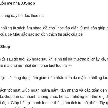
luôn mẹ nha
JJShop
ễ dàng dạy bé đọc theo nè
 những là sách âm nhạc, đồ chơi học tâp điện tử mà còn giúp p
c của bé Màu sắc sặc sỡ kích thích thị giác của bé
JJShop
n từ sau độ tuổi 25 hoặc sau khi sinh thì da thường bị chảy x
trẻ mà phụ nữ nhất định phải biết luôn ạ ~~
uả lựu có công dụng làm giảm nếp nhăn trên da mặt do những tá
 cách tốt nhất Giúp ngăn ngừa nám, tàn nhang và các đốm đen
 da Giúp làn da nhanh chóng phục hồi sau những tổn thương d
 đẹp. Giúp hỗ trợ thanh lọc cơ thể, giảm tích tụ mỡ, thúc đẩy 