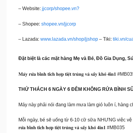
– Website:
jjcorp/shopee.vn?
– Shopee:
shopee.vn/jjcorp
– Lazada:
www.lazada.vn/shop/jjshop
– Tiki:
tiki.vn/cu
Đặt biệt là các mặt hàng Mẹ và Bé, Đồ Gia Dụng, 
𝐌𝐚́𝐲 𝐫𝐮̛̉𝐚 𝐛𝐢̀𝐧𝐡 𝐭𝐢́𝐜𝐡 𝐡𝐨̛̣𝐩 𝐭𝐢𝐞̣̂𝐭 𝐭𝐫𝐮̀𝐧𝐠 𝐯𝐚̀ 𝐬𝐚̂́𝐲 𝐤𝐡𝐨̂ 𝟒𝐢𝐧𝟏 #MB0
THỬ THÁCH 6 NGÀY 6 ĐÊM KHÔNG RỬA BÌNH S
Máy này phải nói đang làm mưa làm gió luôn í, hàng 
Mỗi ngày, bé sẽ uống từ 6-10 cữ sữa NHƯNG việc vệ sin
𝐫𝐮̛̉𝐚 𝐛𝐢̀𝐧𝐡 𝐭𝐢́𝐜𝐡 𝐡𝐨̛̣𝐩 𝐭𝐢𝐞̣̂𝐭 𝐭𝐫𝐮̀𝐧𝐠 𝐯𝐚̀ 𝐬𝐚̂́𝐲 𝐤𝐡𝐨̂ 𝟒𝐢𝐧𝟏 #MB035