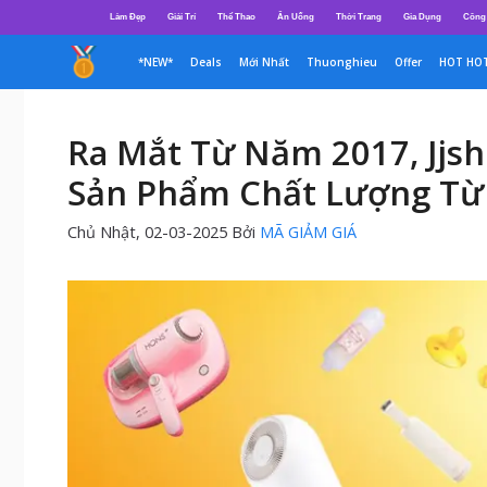
Chuyển
Làm Đẹp
Giải Trí
Thể Thao
Ăn Uống
Thời Trang
Gia Dụng
Công
đến
nội
*NEW*
Deals
Mới Nhất
Thuonghieu
Offer
HOT HO
dung
Ra Mắt Từ Năm 2017, Jjs
Sản Phẩm Chất Lượng Từ 
Chủ Nhật, 02-03-2025
Bởi
MÃ GIẢM GIÁ