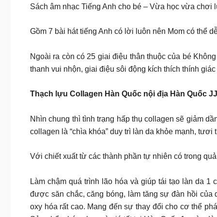
Sách âm nhạc Tiếng Anh cho bé – Vừa học vừa chơi 
Gồm 7 bài hát tiếng Anh có lời luôn nên Mom có thể d
Ngoài ra còn có 25 giai điệu thân thuộc của bé Không
thanh vui nhộn, giai điệu sôi động kích thích thính giá
Thạch lựu Collagen Hàn Quốc nội địa Hàn Quốc 
Nhìn chung thì tình trạng hấp thụ collagen sẽ giảm dầ
collagen là “chìa khóa” duy trì làn da khỏe mạnh, tươi 
Với chiết xuất từ các thành phần tự nhiên có trong q
Làm chậm quá trình lão hóa và giúp tái tạo làn da 1
được săn chắc, căng bóng, làm tăng sự đàn hồi của
oxy hóa rất cao. Mang đến sự thay đổi cho cơ thể phái