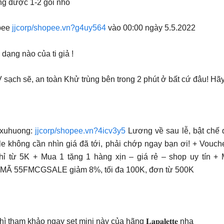
ng được 1-2 gói nhỏ
hopee
jjcorp/shopee.vn?g4uy564
vào 00:00 ngày 5.5.2022
 dạng nào của ti giả !
ạch sẽ, an toàn Khử trùng bên trong 2 phút ở bất cứ đâu! Hãy
pxuhuong:
jjcorp/shopee.vn?4icv3y5
Lương về sau lễ, bật chế
le không cần nhìn giá đã tới, phải chớp ngay bạn ơi! + Vouc
 chỉ từ 5K + Mua 1 tặng 1 hàng xịn – giá rẻ – shop uy tín 
 MÃ 55FMCGSALE giảm 8%, tối đa 100K, đơn từ 500K
tham khảo ngay set mini này của hãng 𝐋𝐚𝐩𝐚𝐥𝐞𝐭𝐭𝐞 nha