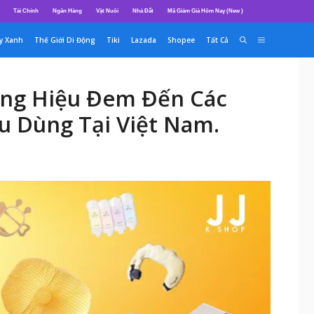
Tài Chính
Ngân Hàng
Vật Nuôi
Nhà Đất
Mã Giảm Giá Hôm Nay (New )
y Xanh
Thế Giới Di Động
Tiki
Lazada
Shopee
Tất Cả
ơng Hiệu Đem Đến Các
 Dùng Tại Việt Nam.