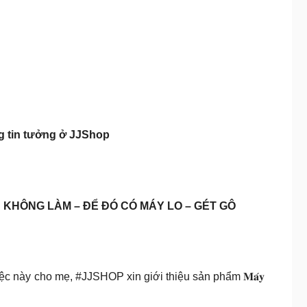
g tin tưởng ở JJShop
KHÔNG LÀM – ĐỂ ĐÓ CÓ MÁY LO – GÉT GÔ
ệc này cho mẹ, #JJSHOP xin giới thiệu sản phẩm 𝐌𝐚́𝐲