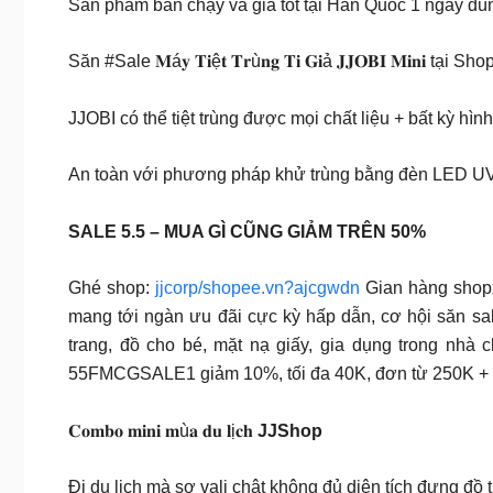
Sản phẩm bán chạy và giá tốt tại Hàn Quốc 1 ngày dù
Săn #Sale 𝐌á𝐲 𝐓𝐢ệ𝐭 𝐓𝐫ù𝐧𝐠 𝐓𝐢 𝐆𝐢ả 𝐉𝐉𝐎𝐁𝐈 𝐌𝐢𝐧𝐢 tại S
JJOBI có thể tiệt trùng được mọi chất liệu + bất kỳ hình
An toàn với phương pháp khử trùng bằng đèn LED UV s
SALE 5.5 – MUA GÌ CŨNG GIẢM TRÊN 50%
Ghé shop:
jjcorp/shopee.vn?ajcgwdn
Gian hàng sho
mang tới ngàn ưu đãi cực kỳ hấp dẫn, cơ hội săn sa
trang, đồ cho bé, mặt nạ giấy, gia dụng trong nhà
55FMCGSALE1 giảm 10%, tối đa 40K, đơn từ 250K +
𝐂𝐨𝐦𝐛𝐨 𝐦𝐢𝐧𝐢 𝐦ù𝐚 𝐝𝐮 𝐥ị𝐜𝐡
JJShop
Đi du lịch mà sợ vali chật không đủ diện tích đựng đồ thì 