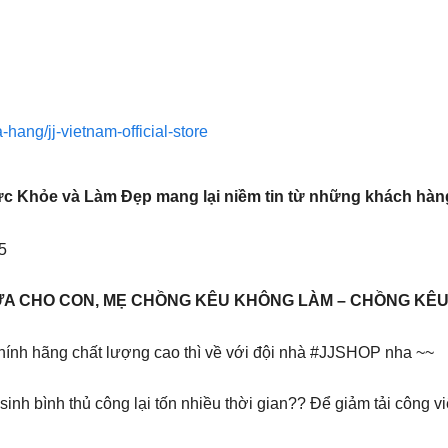
a-hang/jj-vietnam-official-store
Sức Khỏe và Làm Đẹp mang lại niềm tin từ những khách hàn
35
ỮA CHO CON, MẸ CHỒNG KÊU KHÔNG LÀM – CHỒNG KÊU 
chính hãng chất lượng cao thì về với đội nhà #JJSHOP nha ~~
h bình thủ công lại tốn nhiều thời gian?? Để giảm tải công vi