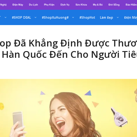
 Nghệ
Điện Máy
Du Lịch
Phụ Kiện
Dịch Vụ
Sức Khỏe
Mẹ & Bé
Đời Sống
Bảo Hiểm
T
#SHOP DEAL
#ShopXuHuong#
#ShopHot
Làm Đẹp
Điện Má
hop Đã Khẳng Định Được Thư
Hàn Quốc Đến Cho Người Tiêu