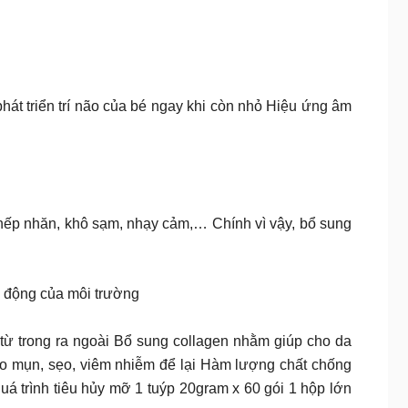
hát triển trí não của bé ngay khi còn nhỏ Hiệu ứng âm
ệ, nếp nhăn, khô sạm, nhạy cảm,… Chính vì vậy, bổ sung
c động của môi trường
 từ trong ra ngoài Bổ sung collagen nhằm giúp cho da
o mụn, sẹo, viêm nhiễm để lại Hàm lượng chất chống
quá trình tiêu hủy mỡ 1 tuýp 20gram x 60 gói 1 hộp lớn