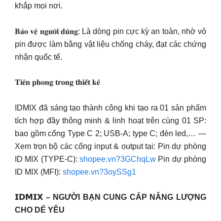
khắp mọi nơi.
𝐁𝐚̉𝐨 𝐯𝐞̣̂ 𝐧𝐠𝐮̛𝐨̛̀𝐢 𝐝𝐮̀𝐧𝐠: Là dòng pin cực kỳ an toàn, nhờ vỏ
pin được làm bằng vật liệu chống cháy, đạt các chứng
nhận quốc tế.
𝐓𝐢𝐞̂𝐧 𝐩𝐡𝐨𝐧𝐠 𝐭𝐫𝐨𝐧𝐠 𝐭𝐡𝐢𝐞̂́𝐭 𝐤𝐞̂
IDMIX đã sáng tạo thành công khi tạo ra 01 sản phẩm
tích hợp đầy thông minh & linh hoạt trên cùng 01 SP:
bao gồm cổng Type C 2; USB-A; type C; đèn led,… —
Xem trọn bộ các cổng input & output tại: Pin dự phòng
ID MIX (TYPE-C):
shopee.vn?3GChqLw
Pin dự phòng
ID MIX (MFI):
shopee.vn?3oySSg1
𝗜𝗗𝗠𝗜𝗫 – NGƯỜI BẠN CUNG CẤP NĂNG LƯỢNG
CHO DẾ YÊU