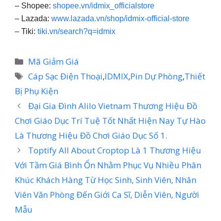
– Shopee:
shopee.vn/idmix_officialstore
– Lazada:
www.lazada.vn/shop/idmix-official-store
– Tiki:
tiki.vn/search?q=idmix
Danh
Mã Giảm Giá
mục
Thẻ
Cáp Sạc Điện Thoại
,
IDMIX
,
Pin Dự Phòng
,
Thiết
Bị Phụ Kiện
Đại Gia Đình Alilo Vietnam Thương Hiệu Đồ
Chơi Giáo Dục Trí Tuệ Tốt Nhất Hiện Nay Tự Hào
Là Thương Hiệu Đồ Chơi Giáo Dục Số 1.
Toptify All About Croptop Là 1 Thương Hiệu
Với Tầm Giá Bình Ổn Nhằm Phục Vụ Nhiều Phân
Khúc Khách Hàng Từ Học Sinh, Sinh Viên, Nhân
Viên Văn Phòng Đến Giới Ca Sĩ, Diễn Viên, Người
Mẫu