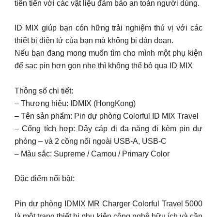
tiên tiến với các vật liệu đảm bảo an toàn người dùng.
ID MIX giúp bạn cón hững trải nghiệm thú vị với các
thiết bị điện tử của bạn mà không bị dán đoạn.
Nếu bạn đang mong muốn tìm cho mình một phụ kiện
để sạc pin hơn gọn nhẹ thì không thể bỏ qua ID MIX
Thông số chi tiết:
– Thương hiệu: IDMIX (HongKong)
– Tên sản phẩm: Pin dự phòng Colorful ID MIX Travel
– Cổng tích hợp: Dây cáp đi đa năng đi kèm pin dự
phòng – và 2 cồng nối ngoài USB-A, USB-C
– Màu sắc: Supreme / Camou / Primary Color
Đặc điểm nổi bật:
Pin dự phòng IDMIX MR Charger Colorful Travel 5000
là một trang thiết bị phụ kiện công nghệ hữu ích và cần