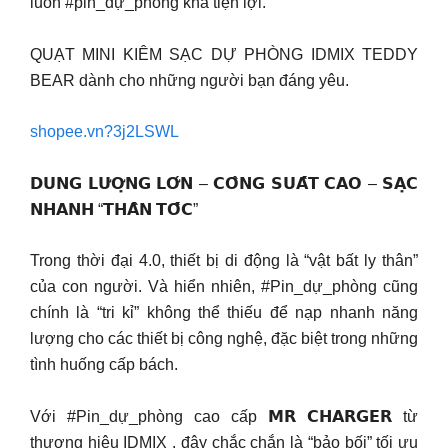
luôn #pin_dự_phòng khá tiện lợi.
QUẠT MINI KIÊM SẠC DỰ PHÒNG IDMIX TEDDY
BEAR dành cho những người bạn đáng yêu.
shopee.vn?3j2LSWL
𝗗𝗨𝗡𝗚 𝗟𝗨̛𝗢̛̣𝗡𝗚 𝗟𝗢̛́𝗡 – 𝗖𝗢̂𝗡𝗚 𝗦𝗨𝗔̂́𝗧 𝗖𝗔𝗢 – 𝗦𝗔̣𝗖
𝗡𝗛𝗔𝗡𝗛 “𝗧𝗛𝗔̂̀𝗡 𝗧𝗢̂́𝗖”
Trong thời đại 4.0, thiết bị di động là “vật bất ly thân”
của con người. Và hiển nhiên, #Pin_dự_phòng cũng
chính là “tri kỉ” không thể thiếu để nạp nhanh năng
lượng cho các thiết bị công nghệ, đặc biệt trong những
tình huống cấp bách.
Với #Pin_dự_phòng cao cấp 𝗠𝗥 𝗖𝗛𝗔𝗥𝗚𝗘𝗥 từ
thương hiệu IDMIX , đây chắc chắn là “bảo bối” tối ưu