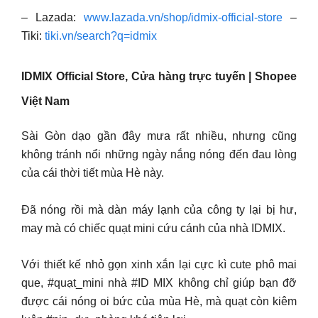
– Lazada:
www.lazada.vn/shop/idmix-official-store
–
Tiki:
tiki.vn/search?q=idmix
IDMIX Official Store, Cửa hàng trực tuyến | Shopee
Việt Nam
Sài Gòn dạo gần đây mưa rất nhiều, nhưng cũng
không tránh nổi những ngày nắng nóng đến đau lòng
của cái thời tiết mùa Hè này.
Đã nóng rồi mà dàn máy lạnh của công ty lại bị hư,
may mà có chiếc quạt mini cứu cánh của nhà IDMIX.
Với thiết kế nhỏ gọn xinh xắn lại cực kì cute phô mai
que, #quạt_mini nhà #ID MIX không chỉ giúp bạn đỡ
được cái nóng oi bức của mùa Hè, mà quạt còn kiêm