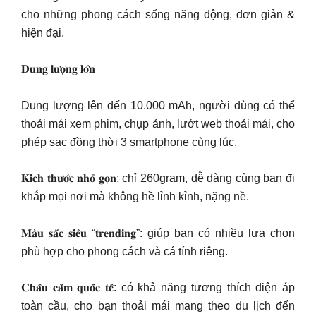
cho những phong cách sống năng động, đơn giản &
hiện đại.
𝐃𝐮𝐧𝐠 𝐥𝐮̛𝐨̛̣𝐧𝐠 𝐥𝐨̛́𝐧
Dung lượng lên đến 10.000 mAh, người dùng có thể
thoải mái xem phim, chụp ảnh, lướt web thoải mái, cho
phép sạc đồng thời 3 smartphone cùng lúc.
𝐊𝐢́𝐜𝐡 𝐭𝐡𝐮̛𝐨̛́𝐜 𝐧𝐡𝐨̉ 𝐠𝐨̣𝐧: chỉ 260gram, dễ dàng cùng bạn đi
khắp mọi nơi mà không hề lỉnh kỉnh, nặng nề.
𝐌𝐚̀𝐮 𝐬𝐚̆́𝐜 𝐬𝐢𝐞̂𝐮 “𝐭𝐫𝐞𝐧𝐝𝐢𝐧𝐠”: giúp bạn có nhiều lựa chọn
phù hợp cho phong cách và cá tính riêng.
𝐂𝐡𝐚̂́𝐮 𝐜𝐚̆́𝐦 𝐪𝐮𝐨̂́𝐜 𝐭𝐞̂́: có khả năng tương thích điện áp
toàn cầu, cho bạn thoải mái mang theo du lịch đến