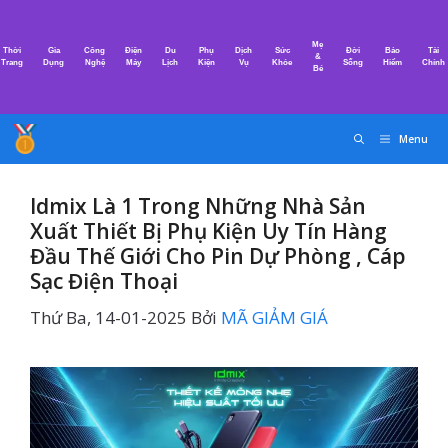
Chuyển
đến
Mẹ
Thời
Gia
Công
Điện
Du
Phụ
Dịch
Sức
Đời
Bảo
Tài
nội
&
Trang
Dụng
Nghệ
Máy
Lịch
Kiện
Vụ
Khỏe
Sống
Hiểm
Chính
Bé
dung
Menu
Idmix Là 1 Trong Những Nhà Sản
Xuất Thiết Bị Phụ Kiện Uy Tín Hàng
Đầu Thế Giới Cho Pin Dự Phòng , Cáp
Sạc Điện Thoại
Thứ Ba, 14-01-2025
Bởi
MÃ GIẢM GIÁ