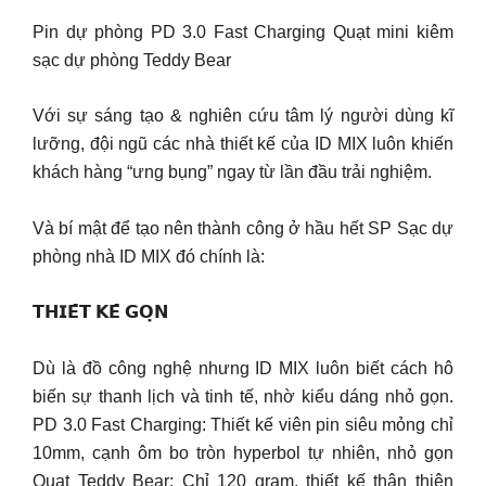
Pin dự phòng PD 3.0 Fast Charging Quạt mini kiêm
sạc dự phòng Teddy Bear
Với sự sáng tạo & nghiên cứu tâm lý người dùng kĩ
lưỡng, đội ngũ các nhà thiết kế của ID MIX luôn khiến
khách hàng “ưng bụng” ngay từ lần đầu trải nghiệm.
Và bí mật để tạo nên thành công ở hầu hết SP Sạc dự
phòng nhà ID MIX đó chính là:
𝗧𝗛𝗜𝗘̂́𝗧 𝗞𝗘̂́ 𝗚𝗢̣𝗡
Dù là đồ công nghệ nhưng ID MIX luôn biết cách hô
biến sự thanh lịch và tinh tế, nhờ kiểu dáng nhỏ gọn.
PD 3.0 Fast Charging: Thiết kế viên pin siêu mỏng chỉ
10mm, cạnh ôm bo tròn hyperbol tự nhiên, nhỏ gọn
Quạt Teddy Bear: Chỉ 120 gram, thiết kế thân thiện