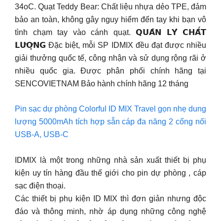
34oC. Quạt Teddy Bear: Chất liệu nhựa dẻo TPE, đảm
bảo an toàn, không gây nguy hiểm đến tay khi bạn vô
tình chạm tay vào cánh quạt. 𝗤𝗨𝗔̉𝗡 𝗟𝗬́ 𝗖𝗛𝗔̂́𝗧
𝗟𝗨̛𝗢̛̣𝗡𝗚 Đặc biệt, mỗi SP IDMIX đều đạt được nhiều
giải thưởng quốc tế, công nhận và sử dụng rộng rãi ở
nhiều quốc gia. Được phân phối chính hãng tại
SENCOVIETNAM Bảo hành chính hãng 12 tháng
Pin sạc dự phòng Colorful ID MIX Travel gọn nhẹ dung
lượng 5000mAh tích hợp sẵn cáp đa năng 2 cổng nối
USB-A, USB-C
IDMIX là một trong những nhà sản xuất thiết bị phụ
kiện uy tín hàng đầu thế giới cho pin dự phòng , cáp
sạc điện thoại.
Các thiết bị phụ kiện ID MIX thì đơn giản nhưng độc
đáo và thông minh, nhờ áp dụng những công nghệ