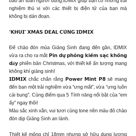
bảo an toàn người dùng.IDMIX giúp bạn có những trải
nghiệm thú vị với các thiết bị điện tử của bạn mà
không bị dán đoạn.
“𝗞𝗛𝗨𝗜” 𝗫𝗠𝗔𝗦 𝗗𝗘𝗔𝗟 𝗖𝗨̀𝗡𝗚 𝗜𝗗𝗠𝗜𝗫
Để chào đón mùa Giáng Sinh đang đến gần, IDMIX
vừa ra cho ra mắt 𝗣𝗶𝗻 𝗱𝘂̛̣ 𝗽𝗵𝗼̀𝗻𝗴 𝗸𝗶𝗲̂𝗺 𝘀𝗮̣𝗰 𝗸𝗵𝗼̂𝗻𝗴
𝗱𝐚̂𝘆 phiên bản Christmas, với thiết kế ấn tượng mang
không khí giáng sinh!
𝗜𝗗𝗠𝗜𝗫 chắc chắn rằng 𝗣𝗼𝘄𝗲𝗿 𝗠𝗶𝗻𝘁 𝗣𝟴 sẽ mang
đến bạn một trải nghiệm vừa “ưng mắt”, vừa “ưng luôn
cái bụng”. Cùng điểm qua 5 Tính năng nổi bật của “em
ấy” ngay thôi!
Màu sắc xinh xắn, vui tươi cùng tone nền màu đỏ chào
đón dịp Giáng Sinh an lành.
Thiết kế mỏng chỉ 18mm nhưng sở hữu dung lượng