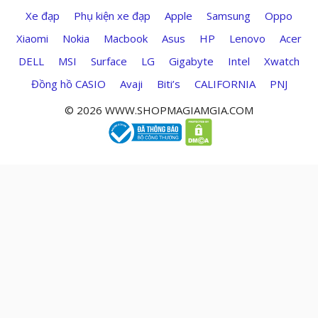
Xe đạp
Phụ kiện xe đạp
Apple
Samsung
Oppo
Xiaomi
Nokia
Macbook
Asus
HP
Lenovo
Acer
DELL
MSI
Surface
LG
Gigabyte
Intel
Xwatch
Đồng hồ CASIO
Avaji
Biti’s
CALIFORNIA
PNJ
© 2026 WWW.SHOPMAGIAMGIA.COM