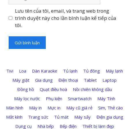
web
Lưu tên của tôi, email, và trang web trong
trình duyệt này cho lần bình luận kế tiếp của
tôi.
Tivi
Loa
Dàn Karaoke
Tủ lạnh
Tủ đông
Máy lạnh
Máy giặt
Gia dụng
Điện thoại
Tablet
Laptop
Đồng hồ
Quạt điều hoà
Nồi chiên không dầu
Máy lọc nước
Phụ kiện
Smartwatch
Máy Tính
Màn hình
Máy in
Mực in
Máy cũ giá rẻ
Sim, Thẻ cào
Mắt kính
Trang sức
Tủ mát
Máy sấy
Điện gia dụng
Dụng cụ
Nhà bếp
Bếp điện
Thiết bị làm đẹp