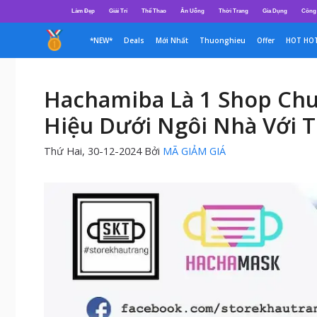
Chuyển
Làm Đẹp
Giải Trí
Thể Thao
Ăn Uống
Thời Trang
Gia Dụng
Công
đến
nội
*NEW*
Deals
Mới Nhất
Thuonghieu
Offer
HOT HO
dung
Hachamiba Là 1 Shop Chu
Hiệu Dưới Ngôi Nhà Với T
Thứ Hai, 30-12-2024
Bởi
MÃ GIẢM GIÁ