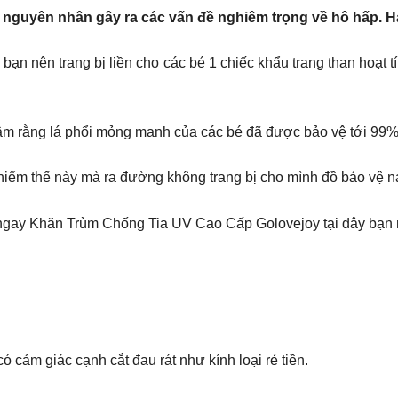
g nguyên nhân gây ra các vấn đề nghiêm trọng về hô hấp. 
hì bạn nên trang bị liền cho các bé 1 chiếc khẩu trang than hoạt
n tâm rằng lá phổi mỏng manh của các bé đã được bảo vệ tới 99%
iểm thế này mà ra đường không trang bị cho mình đồ bảo vệ nào 
 ngay Khăn Trùm Chống Tia UV Cao Cấp Golovejoy tại đây bạn
ó cảm giác cạnh cắt đau rát như kính loại rẻ tiền.