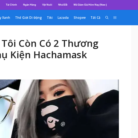
Tài Chính
Ngân Hàng
Vật Nuôi
Nhà Đất
Mã Giảm Giá Hôm Nay (New )
y Xanh
Thế Giới Di Động
Tiki
Lazada
Shopee
Tất Cả
 Tôi Còn Có 2 Thương
Phụ Kiện Hachamask