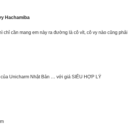
vy Hachamiba
hì chỉ cần mang em này ra đường là cô vít, cô vy nào cũng phải 
2 của Unicharm Nhật Bản … với giá SIÊU HỢP LÝ
sm