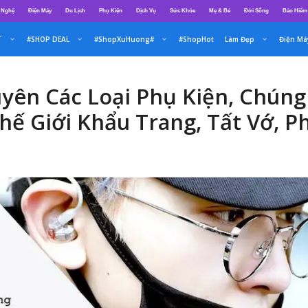
 Nghệ
Điện Máy
Du Lịch
Phụ Kiện
Dịch Vụ
Sức Khỏe
Mẹ & Bé
Đời Sống
Bảo Hiểm
T
#SHOP DEAL
#ShopXuHuong#
#ShopHot
Làm Đẹp
Điện Má
yên Các Loại Phụ Kiện, Chúng
hế Giới Khẩu Trang, Tất Vớ, 