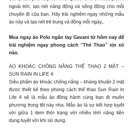
ngoài trời, tạo nét năng động và sống động cho mỗi
chuyến đi của bạn. Hãy trải nghiệm ngay những mẫu
áo này và tạo nét trẻ trung và động mỗi ngày,.
Mua ngay áo Polo ngắn tay Gavani từ hôm nay để
trải nghiệm ngay phong cách “Thẻ Thao” xịn xò
nào.
ÁO KHOÁC CHỐNG NẮNG THỂ THAO 2 MẶT –
SUN RAIN IN LIFE 4
Siêu phẩm áo khoác chống nắng – kháng khuẩn 2 mặt
được thiết kế theo phong cách thể thao Sun Rain In
Life 4 sẽ là mẫu áo đồng hành cùng bạn đi muôn
phương trong tết này nha. Mẫu áo là sự kết hợp tuyệt
vời giữa 1 item thời trang với nhiều tính năng tiện
dụng tuyệt vời khi sử dụng.