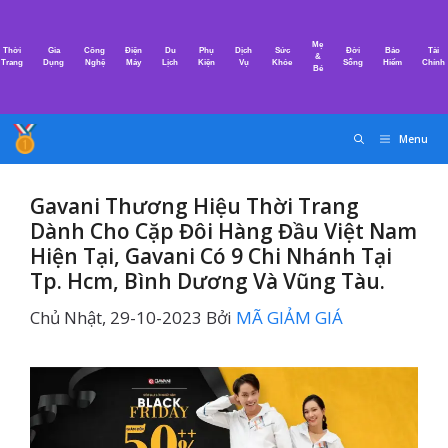
Chuyển
đến
Mẹ
Thời
Gia
Công
Điện
Du
Phụ
Dịch
Sức
Đời
Bảo
Tài
nội
&
Trang
Dụng
Nghệ
Máy
Lịch
Kiện
Vụ
Khỏe
Sống
Hiểm
Chính
Bé
dung
Menu
Gavani Thương Hiệu Thời Trang
Dành Cho Cặp Đôi Hàng Đầu Việt Nam
Hiện Tại, Gavani Có 9 Chi Nhánh Tại
Tp. Hcm, Bình Dương Và Vũng Tàu.
Chủ Nhật, 29-10-2023
Bởi
MÃ GIẢM GIÁ