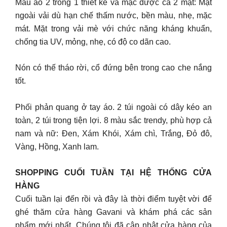
Mẫu áo 2 trong 1 thiết kế và mặc được cả 2 mặt: Mặt
ngoài vải dù hạn chế thấm nước, bền màu, nhẹ, mặc
mát. Mặt trong vải mè với chức năng kháng khuẩn,
chống tia UV, mỏng, nhẹ, có độ co dãn cao.
Nón có thế tháo rời, cổ đứng bên trong cao che nắng
tốt.
Phối phản quang ở tay áo. 2 túi ngoài có dây kéo an
toàn, 2 túi trong tiện lợi. 8 màu sắc trendy, phù hợp cả
nam và nữ: Đen, Xám Khói, Xám chì, Trắng, Đỏ đô,
Vàng, Hồng, Xanh lam.
SHOPPING CUỐI TUẦN TẠI HỆ THỐNG CỬA
HÀNG
Cuối tuần lại đến rồi và đây là thời điểm tuyệt vời để
ghé thăm cửa hàng Gavani và khám phá các sản
phẩm mới nhất. Chúng tôi đã cập nhật cửa hàng của