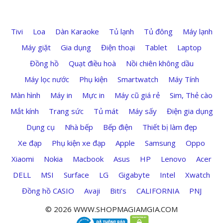
Tivi
Loa
Dàn Karaoke
Tủ lạnh
Tủ đông
Máy lạnh
Máy giặt
Gia dụng
Điện thoại
Tablet
Laptop
Đồng hồ
Quạt điều hoà
Nồi chiên không dầu
Máy lọc nước
Phụ kiện
Smartwatch
Máy Tính
Màn hình
Máy in
Mực in
Máy cũ giá rẻ
Sim, Thẻ cào
Mắt kính
Trang sức
Tủ mát
Máy sấy
Điện gia dụng
Dụng cụ
Nhà bếp
Bếp điện
Thiết bị làm đẹp
Xe đạp
Phụ kiện xe đạp
Apple
Samsung
Oppo
Xiaomi
Nokia
Macbook
Asus
HP
Lenovo
Acer
DELL
MSI
Surface
LG
Gigabyte
Intel
Xwatch
Đồng hồ CASIO
Avaji
Biti’s
CALIFORNIA
PNJ
© 2026 WWW.SHOPMAGIAMGIA.COM