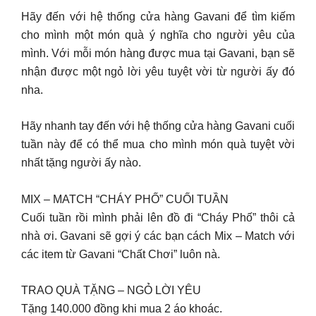
Hãy đến với hệ thống cửa hàng Gavani để tìm kiếm
cho mình một món quà ý nghĩa cho người yêu của
mình. Với mỗi món hàng được mua tại Gavani, bạn sẽ
nhận được một ngỏ lời yêu tuyệt vời từ người ấy đó
nha.
Hãy nhanh tay đến với hệ thống cửa hàng Gavani cuối
tuần này để có thể mua cho mình món quà tuyệt vời
nhất tặng người ấy nào.
MIX – MATCH “CHÁY PHỐ” CUỐI TUẦN
Cuối tuần rồi mình phải lên đồ đi “Cháy Phố” thôi cả
nhà ơi. Gavani sẽ gợi ý các bạn cách Mix – Match với
các item từ Gavani “Chất Chơi” luôn nà.
TRAO QUÀ TẶNG – NGỎ LỜI YÊU
Tặng 140.000 đồng khi mua 2 áo khoác.