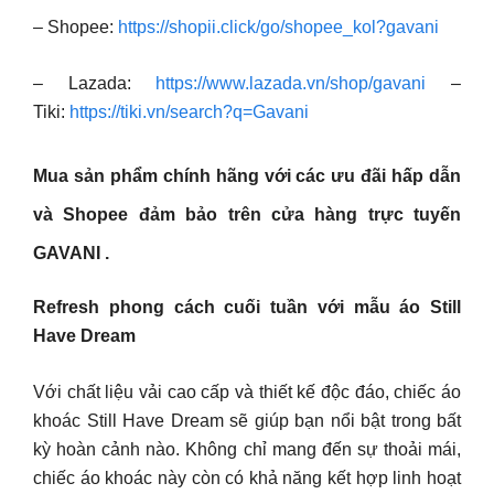
– Shopee:
https://shopii.click/go/shopee_kol?gavani
– Lazada:
https://www.lazada.vn/shop/gavani
–
Tiki:
https://tiki.vn/search?q=Gavani
Mua sản phẩm chính hãng với các ưu đãi hấp dẫn
và Shopee đảm bảo trên cửa hàng trực tuyến
GAVANI .
Refresh phong cách cuối tuần với mẫu áo Still
Have Dream
Với chất liệu vải cao cấp và thiết kế độc đáo, chiếc áo
khoác Still Have Dream sẽ giúp bạn nổi bật trong bất
kỳ hoàn cảnh nào. Không chỉ mang đến sự thoải mái,
chiếc áo khoác này còn có khả năng kết hợp linh hoạt