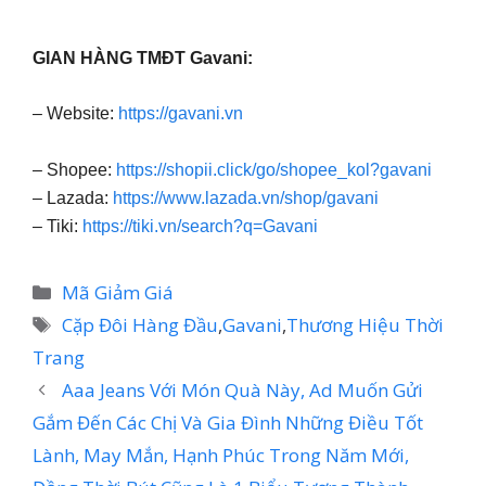
GIAN HÀNG TMĐT Gavani:
– Website:
https://gavani.vn
– Shopee:
https://shopii.click/go/shopee_kol?gavani
– Lazada:
https://www.lazada.vn/shop/gavani
– Tiki:
https://tiki.vn/search?q=Gavani
Danh
Mã Giảm Giá
mục
Thẻ
Cặp Đôi Hàng Đầu
,
Gavani
,
Thương Hiệu Thời
Trang
Aaa Jeans Với Món Quà Này, Ad Muốn Gửi
Gắm Đến Các Chị Và Gia Đình Những Điều Tốt
Lành, May Mắn, Hạnh Phúc Trong Năm Mới,