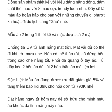
Dòng sản phẩm thiết kế với kiểu dáng năng động, đậm
chất thể thao với 8 màu cực trendy luôn nha. Đây sẽ là
mẫu áo hoàn hảo cho bạn với những chuyến đi phượt
xa hoặc đi du lịch cùng “Gấu” nhé.
Mẫu áo 2 trong 1 thiết kế và mặc được cả 2 mặt.
Chống tia UV từ ánh nắng mặt trời. Mặt vải dù có thể
đi khi trời mưa nhẹ. Nón có thế tháo rời, cổ đứng bên
trong cao che nắng tốt. Phối dạ quang ở tay áo. Túi
dây kéo 2 bên áo dù, túi 2 bên thân áo mè tiện lợi.
Đặc biệt: Mẫu áo đang được ưu đãi giảm giá 5% và
tặng thêm bao lixi 39K cho hóa đơn từ 790K nhé.
Đặt hàng ngay từ hôm nay để sở hữu cho mình mẫu
áo khoác đa tính năng này nào.