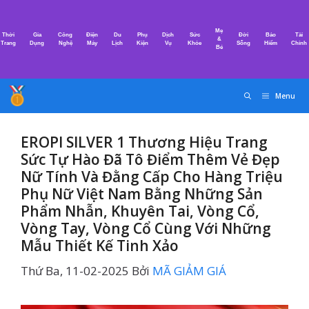
Chuyển
đến
Mẹ
Thời
Gia
Công
Điện
Du
Phụ
Dịch
Sức
Đời
Bảo
Tài
nội
&
Trang
Dụng
Nghệ
Máy
Lịch
Kiện
Vụ
Khỏe
Sống
Hiểm
Chính
Bé
dung
Menu
EROPI SILVER 1 Thương Hiệu Trang
Sức Tự Hào Đã Tô Điểm Thêm Vẻ Đẹp
Nữ Tính Và Đằng Cấp Cho Hàng Triệu
Phụ Nữ Việt Nam Bằng Những Sản
Phẩm Nhẫn, Khuyên Tai, Vòng Cổ,
Vòng Tay, Vòng Cổ Cùng Với Những
Mẫu Thiết Kế Tinh Xảo
Thứ Ba, 11-02-2025
Bởi
MÃ GIẢM GIÁ