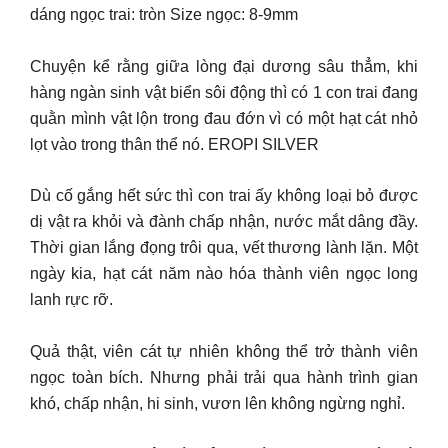
dáng ngọc trai: tròn Size ngọc: 8-9mm
Chuyện kể rằng giữa lòng đại dương sâu thẳm, khi
hàng ngàn sinh vật biển sôi động thì có 1 con trai đang
quằn mình vật lộn trong đau đớn vì có một hạt cát nhỏ
lọt vào trong thân thể nó. EROPI SILVER
Dù cố gắng hết sức thì con trai ấy không loại bỏ được
dị vật ra khỏi và đành chấp nhận, nước mắt dâng đầy.
Thời gian lắng đọng trôi qua, vết thương lành lặn. Một
ngày kia, hạt cát năm nào hóa thành viên ngọc long
lanh rực rỡ.
Quả thật, viên cát tự nhiên không thể trở thành viên
ngọc toàn bích. Nhưng phải trải qua hành trình gian
khó, chấp nhận, hi sinh, vươn lên không ngừng nghỉ.