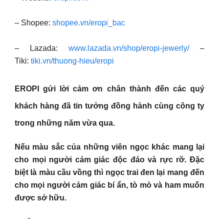
– Shopee:
shopee.vn/eropi_bac
– Lazada:
www.lazada.vn/shop/eropi-jewerly/
–
Tiki:
tiki.vn/thuong-hieu/eropi
EROPI gửi lời cảm ơn chân thành đến các quý
khách hàng đã tin tưởng đồng hành cùng công ty
trong những năm vừa qua.
Nếu màu sắc của những viên ngọc khác mang lại
cho mọi người cảm giác độc đáo và rực rỡ. Đặc
biệt là màu cầu vồng thì ngọc trai đen lại mang đến
cho mọi người cảm giác bí ẩn, tò mò và ham muốn
được sở hữu.