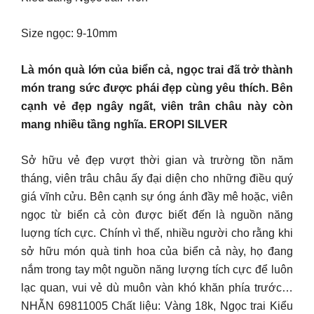
Size ngọc: 9-10mm
Là món quà lớn của biển cả, ngọc trai đã trở thành
món trang sức được phái đẹp cùng yêu thích. Bên
cạnh vẻ đẹp ngây ngất, viên trân châu này còn
mang nhiều tầng nghĩa. EROPI SILVER
Sở hữu vẻ đẹp vượt thời gian và trường tồn năm
tháng, viên trâu châu ấy đại diện cho những điều quý
giá vĩnh cửu. Bên cạnh sự óng ánh đầy mê hoặc, viên
ngọc từ biển cả còn được biết đến là nguồn năng
luợng tích cực. Chính vì thế, nhiều người cho rằng khi
sở hữu món quà tinh hoa của biển cả này, họ đang
nắm trong tay một nguồn năng lượng tích cực để luôn
lạc quan, vui vẻ dù muôn vàn khó khăn phía trước…
NHẪN 69811005 Chất liệu: Vàng 18k, Ngọc trai Kiểu