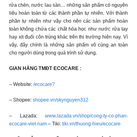
rửa chén, nước lau sàn… những sản phẩm có nguyên
liệu hoàn toàn từ các thành phần tự nhiên.
Với thành
phần tự nhiên như vậy cho nên các sản phẩm hoàn
toàn không chứa các chất hóa học như nước rửa tay
hay xịt đuổi côn trùng khác trên thị trường hiện nay. Vì
vậy, đây chính là những sản phẩm vô cùng an toàn
cho người dùng trong quá trình sử dụng.
GIAN HÀNG TMĐT ECOCARE :
– Website:
/ecocare?
– Shopee:
shopee.vn/skynguyen312
– Lazada:
www.lazada.vn/shop/cong-ty-co-phan-
ecocare-viet-nam
– Tiki:
tiki.vn/thuong-hieu/ecocare