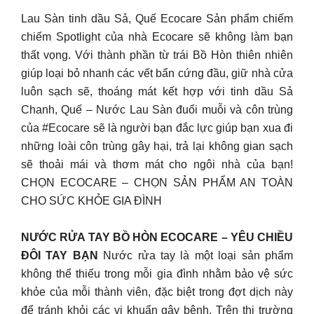
Lau Sàn tinh dầu Sả, Quế Ecocare Sản phẩm chiếm
chiếm Spotlight của nhà Ecocare sẽ không làm bạn
thất vọng. Với thành phần từ trái Bồ Hòn thiên nhiên
giúp loại bỏ nhanh các vết bẩn cứng đầu, giữ nhà cửa
luôn sạch sẽ, thoáng mát kết hợp với tinh dầu Sả
Chanh, Quế – Nước Lau Sàn đuổi muỗi và côn trùng
của #Ecocare sẽ là người bạn đắc lực giúp bạn xua đi
những loài côn trùng gây hại, trả lại không gian sạch
sẽ thoải mái và thơm mát cho ngôi nhà của bạn!
CHỌN ECOCARE – CHỌN SẢN PHẨM AN TOÀN
CHO SỨC KHỎE GIA ĐÌNH
NƯỚC RỬA TAY BỒ HÒN ECOCARE – YÊU CHIỀU
ĐÔI TAY BẠN
Nước rửa tay là một loại sản phẩm
không thể thiếu trong mỗi gia đình nhằm bảo vệ sức
khỏe của mỗi thành viên, đặc biệt trong đợt dịch này
để tránh khỏi các vi khuẩn gây bệnh. Trên thị trường