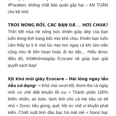
#Paraben, không chất bảo quản gây hại – AN TOÀN
cho trẻ nhỏ.
𝗧𝗥𝗢̛̀𝗜 𝗡𝗢́𝗡𝗚 𝗥𝗢̂̀𝗜, 𝗖𝗔́𝗖 𝗕𝗔̣𝗡 Đ𝗔̃ … 𝗛𝗢̂𝗜 𝗖𝗛𝗨̛𝗔?
Thời tiết mùa hè nóng bức khiến giày dép của bạn
luôn trong tình trạng bốc mùi khó chịu. Khiến bạn luôn
cảm thấy tự ti ở mọi lúc mọi nơi ngay cả khi làm việc
cũng như đi liên hoan hoặc đi dự tiệc… Hiểu được
điều đó, #Xịtkhửmùigiày Ecocare sẽ giúp bạn giải
quyết sạch bay!
𝗫𝗶̣𝘁 𝗸𝗵𝘂̛̉ 𝗺𝘂̀𝗶 𝗴𝗶𝗮̀𝘆 𝗘𝗰𝗼𝗰𝗮𝗿𝗲 – 𝗛𝗮̀𝗶 𝗹𝗼̀𝗻𝗴 𝗻𝗴𝗮𝘆 𝗹𝗮̂̀𝗻
đ𝗮̂̀𝘂 𝘀𝘂̛̉ 𝗱𝘂̣𝗻𝗴~
< Khử mùi vượt trội, thơm tho cả ngày
nhờ cơ chế diệt khuẩn tối ưu < Thành phần 100%
thiên nhiên, an toàn, lành tính cho cả mẹ bầu và trẻ
nhỏ < Dược liệu gừng, quế, hồi ức chế vi khuẩn phát
triển. Chiết xuất tinh dầu bạc hà mát mẻ < Nano bạc