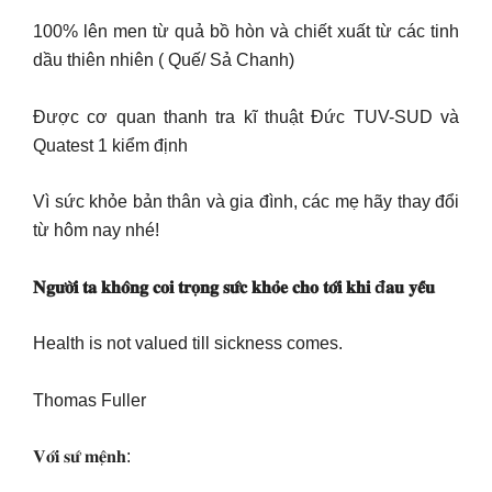
100% lên men từ quả bồ hòn và chiết xuất từ các tinh
dầu thiên nhiên ( Quế/ Sả Chanh)
Được cơ quan thanh tra kĩ thuật Đức TUV-SUD và
Quatest 1 kiểm định
Vì sức khỏe bản thân và gia đình, các mẹ hãy thay đổi
từ hôm nay nhé!
𝐍𝐠𝐮̛𝐨̛̀𝐢 𝐭𝐚 𝐤𝐡𝐨̂𝐧𝐠 𝐜𝐨𝐢 𝐭𝐫𝐨̣𝐧𝐠 𝐬𝐮̛́𝐜 𝐤𝐡𝐨̉𝐞 𝐜𝐡𝐨 𝐭𝐨̛́𝐢 𝐤𝐡𝐢 đ𝐚𝐮 𝐲𝐞̂́𝐮
Health is not valued till sickness comes.
Thomas Fuller
𝐕𝐨̛́𝐢 𝐬𝐮̛́ 𝐦𝐞̣̂𝐧𝐡: