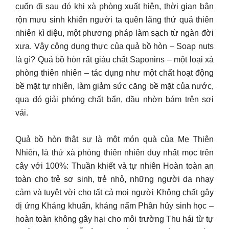
cuốn đi sau đó khi xà phòng xuất hiện, thời gian bận
rộn mưu sinh khiến người ta quên lãng thứ quả thiên
nhiên kì diệu, một phương pháp làm sạch từ ngàn đời
xưa. Vậy công dụng thực của quả bồ hòn – Soap nuts
là gì? Quả bồ hòn rất giàu chất Saponins – một loại xà
phòng thiên nhiên – tác dụng như một chất hoạt động
bề mặt tự nhiên, làm giảm sức căng bề mặt của nước,
qua đó giải phóng chất bẩn, dầu nhờn bám trên sợi
vải.
Quả bồ hòn thật sự là một món quà của Mẹ Thiên
Nhiên, là thứ xà phòng thiên nhiên duy nhất mọc trên
cây với 100%: Thuần khiết và tự nhiên Hoàn toàn an
toàn cho trẻ sơ sinh, trẻ nhỏ, những người da nhạy
cảm và tuyệt vời cho tất cả mọi người Không chất gây
dị ứng Kháng khuẩn, kháng nấm Phân hủy sinh học –
hoàn toàn không gây hại cho môi trường Thu hái từ tự