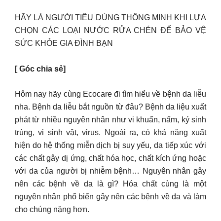
HÃY LÀ NGƯỜI TIÊU DÙNG THÔNG MINH KHI LỰA
CHỌN CÁC LOẠI NƯỚC RỬA CHÉN ĐỂ BẢO VỆ
SỨC KHỎE GIA ĐÌNH BẠN
[ Góc chia sẻ]
Hôm nay hãy cùng Ecocare đi tìm hiểu về bệnh da liễu
nha. Bệnh da liễu bắt nguồn từ đâu? Bệnh da liệu xuất
phát từ nhiều nguyên nhân như vi khuẩn, nấm, ký sinh
trùng, vi sinh vật, virus. Ngoài ra, có khả năng xuất
hiện do hệ thống miễn dịch bị suy yếu, da tiếp xúc với
các chất gây dị ứng, chất hóa học, chất kích ứng hoặc
với da của người bị nhiễm bệnh… Nguyên nhân gây
nên các bệnh về da là gì? Hóa chất cùng là một
nguyên nhân phổ biến gây nên các bệnh về da và làm
cho chúng nặng hơn.