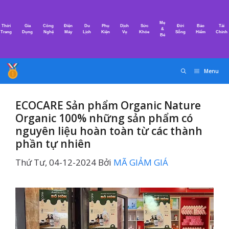
Chuyển
đến
Mẹ
Thời
Gia
Công
Điện
Du
Phụ
Dịch
Sức
Đời
Bảo
Tài
nội
&
Trang
Dụng
Nghệ
Máy
Lịch
Kiện
Vụ
Khỏe
Sống
Hiểm
Chính
Bé
dung
Menu
ECOCARE Sản phẩm Organic Nature
Organic 100% những sản phẩm có
nguyên liệu hoàn toàn từ các thành
phần tự nhiên
Thứ Tư, 04-12-2024
Bởi
MÃ GIẢM GIÁ