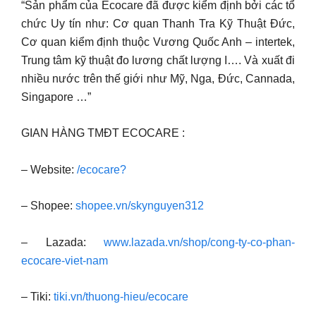
“Sản phẩm của Ecocare đã được kiểm định bởi các tổ
chức Uy tín như: Cơ quan Thanh Tra Kỹ Thuật Đức,
Cơ quan kiểm định thuộc Vương Quốc Anh – intertek,
Trung tâm kỹ thuật đo lương chất lượng I…. Và xuất đi
nhiều nước trên thế giới như Mỹ, Nga, Đức, Cannada,
Singapore …”
GIAN HÀNG TMĐT ECOCARE :
– Website:
/ecocare?
– Shopee:
shopee.vn/skynguyen312
– Lazada:
www.lazada.vn/shop/cong-ty-co-phan-
ecocare-viet-nam
– Tiki:
tiki.vn/thuong-hieu/ecocare