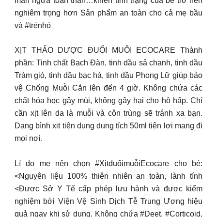
mẩn ngứa toàn thân…khiến tình trạng của bé trở nên
nghiêm trọng hơn Sản phẩm an toàn cho cả mẹ bầu
và #trẻnhỏ
XỊT THẢO DƯỢC ĐUỔI MUỖI ECOCARE Thành
phần: Tinh chất Bạch Đàn, tinh dầu sả chanh, tinh dầu
Tràm gió, tinh dầu bạc hà, tinh dầu Phong Lữ giúp bảo
vệ Chống Muỗi Cắn lên đến 4 giờ. Không chứa các
chất hóa học gây mùi, không gây hại cho hô hấp. Chỉ
cần xịt lên da là muỗi và côn trùng sẽ tránh xa bạn.
Dạng bình xịt tiện dụng dung tích 50ml tiện lợi mang đi
mọi nơi.
Lí do mẹ nên chọn #XịtđuổimuỗiEcocare cho bé:
<Nguyên liệu 100% thiên nhiên an toàn, lành tính
<Được Sở Y Tế cấp phép lưu hành và được kiểm
nghiệm bởi Viện Vệ Sinh Dịch Tễ Trung Ương hiệu
quả ngay khi sử dụng. Không chứa #Deet, #Corticoid,