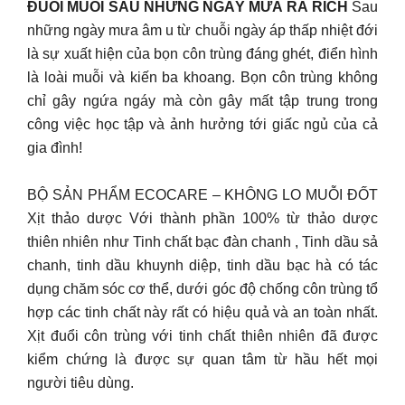
ĐUỔI MUỖI SAU NHỮNG NGÀY MƯA RẢ RÍCH
Sau
những ngày mưa âm u từ chuỗi ngày áp thấp nhiệt đới
là sự xuất hiện của bọn côn trùng đáng ghét, điển hình
là loài muỗi và kiến ba khoang. Bọn côn trùng không
chỉ gây ngứa ngáy mà còn gây mất tập trung trong
công việc học tập và ảnh hưởng tới giấc ngủ của cả
gia đình!
BỘ SẢN PHẨM ECOCARE – KHÔNG LO MUỖI ĐỐT
Xịt thảo dược Với thành phần 100% từ thảo dược
thiên nhiên như Tinh chất bạc đàn chanh , Tinh dầu sả
chanh, tinh dầu khuynh diệp, tinh dầu bạc hà có tác
dụng chăm sóc cơ thể, dưới góc độ chống côn trùng tổ
hợp các tinh chất này rất có hiệu quả và an toàn nhất.
Xịt đuổi côn trùng với tinh chất thiên nhiên đã được
kiểm chứng là được sự quan tâm từ hầu hết mọi
người tiêu dùng.