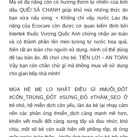
Mà xịt đa năng còn có hương thơm tự nhiên của tinh
dầu QUẾ/ SẢ CHANH giúp khử mùi những thức ăn
bạn vừa nấu xong. < Không chỉ vậy, nước Lau đa
năng của Ecocare còn được cơ quan kiểm định bởi
Intertek thuộc Vương Quốc Anh chứng nhận an toàn
và có thành phần lên men tương tự nước hoa quả.
Nên rất an toàn cho người sử dụng, mình có thể dùng
để lau bàn ăn, đồ chơi cho bé. TIỆN LỢI – AN TOÀN
Vậy bạn còn chần chừ gì mà không mua về sử dụng
cho gian bếp nhà mình!
MÙA HÈ MẸ LO NHẤT ĐIỀU GÌ #MUỖI_ĐỐT
#CÔN_TRÙNG_ĐỐT #SƯNG_ĐỎ #THÂM_SẸO Ở
trẻ nhỏ, hệ miễn dịch còn yếu, làn da bé lại nhạy cảm
nên các phản ứng #miễn_dịch càng mạnh mẽ hơn,
khiến vết muỗi đốt càng sưng tấy và đau nhức khó
chịu, một số bé còn xuất hiện vết phồng rộp, dị ứng