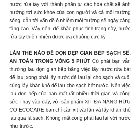
nước rửa tay với thành phần từ các hóa chất sẽ ảnh
hưởng tới sức khỏe của con người và cả môi trường
sống, dẫn tới vấn đề ô nhiễm môi trường sẽ ngày càng
tăng cao. Vậy nên, để khắc phục tình trạng này, nước
rửa tay thiên nhiên được ưa chuộng cực kỳ
LÀM THẾ NÀO ĐỂ DỌN DẸP GIAN BẾP SẠCH SẼ,
AN TOÀN TRONG VÒNG 5 PHÚT
Có phải bạn vẫn
thường lau dọn gian bếp bằng việc lấy nước rửa bát
để lau, xong phải lấy nước để lau lại cho sạch và cuối
cùng lấy khăn khô để lau cho sạch hết nước. Nên việc
lau dọn bếp của bạn mất rất nhiều thời gian và công
sức Thay vào đấy, với sản phẩm XỊT ĐA NĂNG HỮU
CƠ ECOCARE bạn chỉ cần xịt vài lần và lấy khăn khô
lau qua là sạch. Không mất công phải lau lại với nước
như trước.