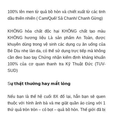
100% lên men từ quả bồ hòn và chiết xuất từ các tinh
dầu thiên nhiên ( Cam/Quế/ Sả Chanh/ Chanh Gừng)
KHÔNG hóa chất độc hại KHÔNG chất tạo màu
KHÔNG hương liệu Là sản phẩm An Toàn, được
khuyên dùng trong vệ sinh các dụng cụ ăn uống của
Bé Dịu nhẹ làn da, có thể sử dụng trực tiếp mà không
cần đeo bao tay Chứng nhận kiểm định kháng khuẩn
100% của cơ quan thanh tra Kỹ Thuật Đức (TUV-
SUD)
S𝘂̛̣ 𝘁𝗵𝗮̣̂𝘁 𝘁𝗵𝘂̛𝗼̛̀𝗻𝗴 𝗵𝗮𝘆 𝗺𝗮̂́𝘁 𝗹𝗼̀𝗻𝗴
Nếu bạn là thế hệ cuối 8X đổ lại, hẳn bạn sẽ quen
thuộc với hình ảnh bà và mẹ giặt quần áo cùng với 1
thứ quả tròn tròn – có bọt – quả bồ hòn. Thế giới đã bị