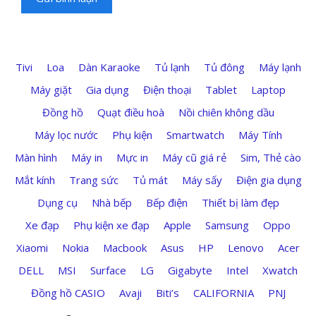
Tivi
Loa
Dàn Karaoke
Tủ lạnh
Tủ đông
Máy lạnh
Máy giặt
Gia dụng
Điện thoại
Tablet
Laptop
Đồng hồ
Quạt điều hoà
Nồi chiên không dầu
Máy lọc nước
Phụ kiện
Smartwatch
Máy Tính
Màn hình
Máy in
Mực in
Máy cũ giá rẻ
Sim, Thẻ cào
Mắt kính
Trang sức
Tủ mát
Máy sấy
Điện gia dụng
Dụng cụ
Nhà bếp
Bếp điện
Thiết bị làm đẹp
Xe đạp
Phụ kiện xe đạp
Apple
Samsung
Oppo
Xiaomi
Nokia
Macbook
Asus
HP
Lenovo
Acer
DELL
MSI
Surface
LG
Gigabyte
Intel
Xwatch
Đồng hồ CASIO
Avaji
Biti’s
CALIFORNIA
PNJ