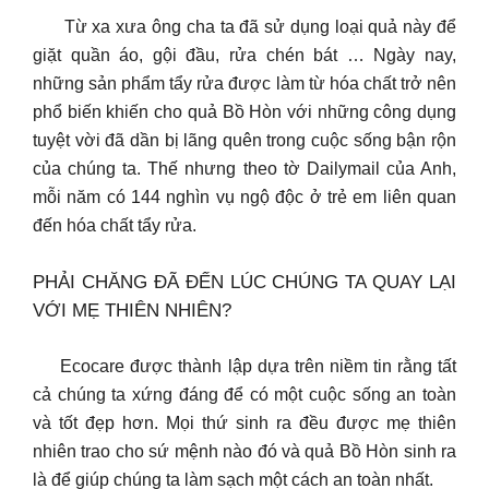
Từ xa xưa ông cha ta đã sử dụng loại quả này để
giặt quần áo, gội đầu, rửa chén bát … Ngày nay,
những sản phẩm tẩy rửa được làm từ hóa chất trở nên
phổ biến khiến cho quả Bồ Hòn với những công dụng
tuyệt vời đã dần bị lãng quên trong cuộc sống bận rộn
của chúng ta. Thế nhưng theo tờ Dailymail của Anh,
mỗi năm có 144 nghìn vụ ngộ độc ở trẻ em liên quan
đến hóa chất tẩy rửa.
PHẢI CHĂNG ĐÃ ĐẾN LÚC CHÚNG TA QUAY LẠI
VỚI MẸ THIÊN NHIÊN?
Ecocare được thành lập dựa trên niềm tin rằng tất
cả chúng ta xứng đáng để có một cuộc sống an toàn
và tốt đẹp hơn. Mọi thứ sinh ra đều được mẹ thiên
nhiên trao cho sứ mệnh nào đó và quả Bồ Hòn sinh ra
là để giúp chúng ta làm sạch một cách an toàn nhất.