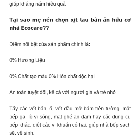
giúp kháng nấm hiệu quả
𝗧𝗮̣𝗶 𝘀𝗮𝗼 𝗺𝗲̣ 𝗻𝗲̂𝗻 𝗰𝗵𝗼̣𝗻 𝘅𝗶̣𝘁 𝗹𝗮𝘂 𝗯𝗮̀𝗻 𝗮̆𝗻 𝗵𝘂̛̃𝘂 𝗰𝗼̛
𝗻𝗵𝗮̀ 𝗘𝗰𝗼𝗰𝗮𝗿𝗲??
Điểm nổi bật của sản phẩm chính là:
0% Hương Liệu
0% Chất tạo màu 0% Hóa chất độc hại
An toàn tuyệt đối, kể cả với người già và trẻ nhỏ
Tẩy các vết bẩn, ố, vết dầu mỡ bám trên tường, mặt
bếp ga, lò vi sóng, mặt ghế ăn dặm hay các dụng cụ
bếp khác, diệt các vi khuẩn có hại, giúp nhà bếp sạch
sẽ, vệ sinh.