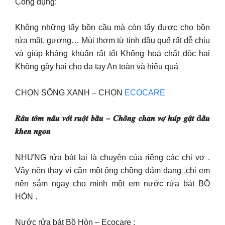
Công dụng:
Không những tẩy bồn cầu mà còn tẩy được cho bồn
rửa mặt, gương… Mùi thơm từ tinh dầu quế rất dễ chịu
và giúp kháng khuẩn rất tốt Không hoá chất độc hại
Không gây hại cho da tay An toàn và hiệu quả
CHỌN SỐNG XANH – CHỌN
ECOCARE
𝑹𝒂̂𝒖 𝒕𝒐̂𝒎 𝒏𝒂̂́𝒖 𝒗𝒐̛́𝒊 𝒓𝒖𝒐̣̂𝒕 𝒃𝒂̂̀𝒖 – 𝑪𝒉𝒐̂̀𝒏𝒈 𝒄𝒉𝒂𝒏 𝒗𝒐̛̣ 𝒉𝒖́𝒑 𝒈𝒂̣̂𝒕 đ𝒂̂̀𝒖
𝒌𝒉𝒆𝒏 𝒏𝒈𝒐𝒏
NHƯNG rửa bát lại là chuyện của riêng các chị vợ .
Vậy nên thay vì cần một ông chồng đảm đang ,chị em
nên sắm ngay cho mình một em nước rửa bát BỒ
HÒN .
Nước rửa bát Bồ Hòn – Ecocare :