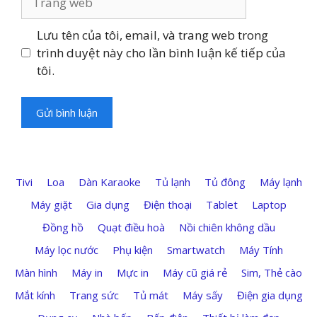
web
Lưu tên của tôi, email, và trang web trong
trình duyệt này cho lần bình luận kế tiếp của
tôi.
Tivi
Loa
Dàn Karaoke
Tủ lạnh
Tủ đông
Máy lạnh
Máy giặt
Gia dụng
Điện thoại
Tablet
Laptop
Đồng hồ
Quạt điều hoà
Nồi chiên không dầu
Máy lọc nước
Phụ kiện
Smartwatch
Máy Tính
Màn hình
Máy in
Mực in
Máy cũ giá rẻ
Sim, Thẻ cào
Mắt kính
Trang sức
Tủ mát
Máy sấy
Điện gia dụng