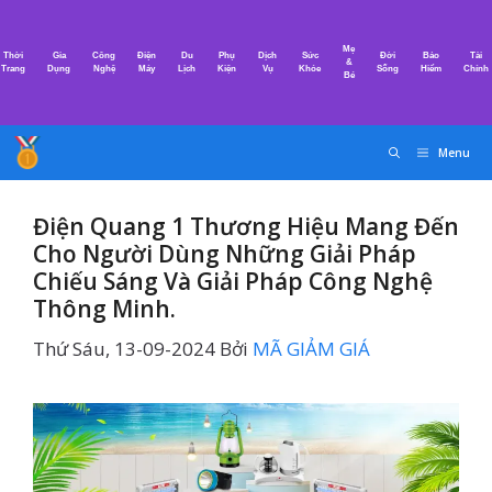
Chuyển
đến
Mẹ
Thời
Gia
Công
Điện
Du
Phụ
Dịch
Sức
Đời
Bảo
Tài
nội
&
Trang
Dụng
Nghệ
Máy
Lịch
Kiện
Vụ
Khỏe
Sống
Hiểm
Chính
Bé
dung
Menu
Điện Quang 1 Thương Hiệu Mang Đến
Cho Người Dùng Những Giải Pháp
Chiếu Sáng Và Giải Pháp Công Nghệ
Thông Minh.
Thứ Sáu, 13-09-2024
Bởi
MÃ GIẢM GIÁ