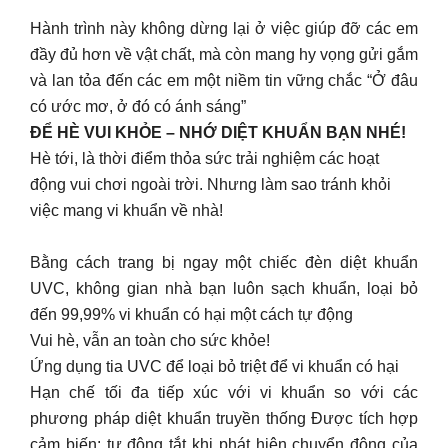
Hành trình này không dừng lại ở việc giúp đỡ các em
đầy đủ hơn về vật chất, mà còn mang hy vọng gửi gắm
và lan tỏa đến các em một niềm tin vững chắc “Ở đâu
có ước mơ, ở đó có ánh sáng”
ĐỂ HÈ VUI KHỎE – NHỚ DIỆT KHUẨN BẠN NHÉ!
Hè tới, là thời điểm thỏa sức trải nghiệm các hoạt
động vui chơi ngoài trời. Nhưng làm sao tránh khỏi
việc mang vi khuẩn về nhà!
Bằng cách trang bị ngay một chiếc đèn diệt khuẩn
UVC, không gian nhà bạn luôn sạch khuẩn, loại bỏ
đến 99,99% vi khuẩn có hại một cách tự động
Vui hè, vẫn an toàn cho sức khỏe!
Ứng dụng tia UVC để loại bỏ triệt để vi khuẩn có hại
Hạn chế tối đa tiếp xúc với vi khuẩn so với các
phương pháp diệt khuẩn truyền thống Được tích hợp
cảm biến: tự động tắt khi phát hiện chuyển động của