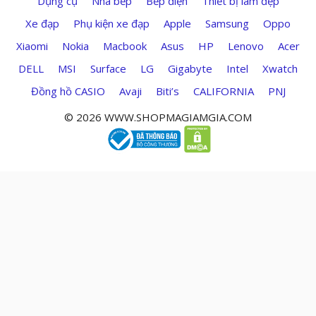
Dụng cụ
Nhà bếp
Bếp điện
Thiết bị làm đẹp
Xe đạp
Phụ kiện xe đạp
Apple
Samsung
Oppo
Xiaomi
Nokia
Macbook
Asus
HP
Lenovo
Acer
DELL
MSI
Surface
LG
Gigabyte
Intel
Xwatch
Đồng hồ CASIO
Avaji
Biti’s
CALIFORNIA
PNJ
© 2026 WWW.SHOPMAGIAMGIA.COM