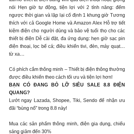
nói Hẹn giờ tự động, tiện lợi với 2 tính năng: đếm
ngược thời gian và lặp lại cố định 1 khung giờ Tương
thích với cả Google Home và Amazon Alex Hỗ trợ tiết
kiệm điện cho người dùng và bảo vệ tuổi thọ cho các
thiết bị điện Dễ cài đặt, đa ứng dụng: hẹn giờ sạc pin
điện thoại, lọc bể cá; điều khiển tivi, đèn, máy quạt…
từ xa…
Có phích cắm thông minh – Thiết bị điện thông thường
được điều khiển theo cách tối ưu và tiện lợi hơn!
BẠN CÓ ĐANG BỎ LỠ SIÊU SALE 8.8 ĐIỆN
QUANG?
Lướt ngay Lazada, Shopee, Tiki, Sendo để nhận ưu
đãi “bùng nổ” trong 8.8 này!
Mua các sản phẩm thông minh, điện gia dụng, chiếu
sáng giảm đến 30%