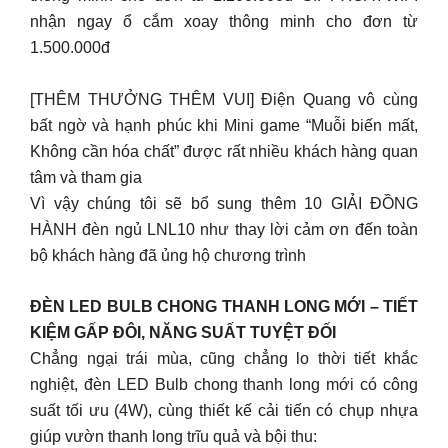
nhận ngay ổ cắm xoay thông minh cho đơn từ
1.500.000đ
[THÊM THƯỞNG THÊM VUI] Điện Quang vô cùng
bất ngờ và hạnh phúc khi Mini game “Muỗi biến mất,
Không cần hóa chất” được rất nhiều khách hàng quan
tâm và tham gia
Vì vậy chúng tôi sẽ bổ sung thêm 10 GIẢI ĐỒNG
HÀNH đèn ngủ LNL10 như thay lời cảm ơn đến toàn
bộ khách hàng đã ủng hộ chương trình
ĐÈN LED BULB CHONG THANH LONG MỚI – TIẾT
KIỆM GẤP ĐÔI, NĂNG SUẤT TUYỆT ĐỐI
Chẳng ngại trái mùa, cũng chẳng lo thời tiết khắc
nghiệt, đèn LED Bulb chong thanh long mới có công
suất tối ưu (4W), cùng thiết kế cải tiến có chụp nhựa
giúp vườn thanh long trĩu quả và bội thu: