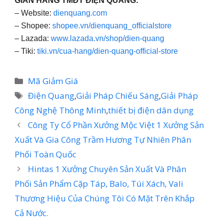
GIAN HÀNG TMĐT ĐIỆN QUANG:
– Website:
dienquang.com
– Shopee:
shopee.vn/dienquang_officialstore
– Lazada:
www.lazada.vn/shop/dien-quang
– Tiki:
tiki.vn/cua-hang/dien-quang-official-store
Danh
Mã Giảm Giá
mục
Thẻ
Điện Quang
,
Giải Pháp Chiếu Sáng
,
Giải Pháp
Công Nghệ Thông Minh
,
thiết bị điện dân dụng
Công Ty Cổ Phần Xưởng Mộc Việt 1 Xưởng Sản
Xuất Và Gia Công Trầm Hương Tự Nhiên Phân
Phối Toàn Quốc
Hintas 1 Xưởng Chuyên Sản Xuất Và Phân
Phối Sản Phẩm Cặp Táp, Balo, Túi Xách, Vali
Thương Hiệu Của Chúng Tôi Có Mặt Trên Khắp
Cả Nước.