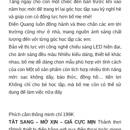
Tặng ngay cho con một chiếc đèn bàn trước khi vào
năm học mới để trang trí lại góc học tập sau kỳ nghỉ hè
và giúp con có động lực hơn bố mẹ nhé!
Điện Quang luôn đồng hành và theo chân các em tới
trường cũng như ở nhà, mang nguồn ánh sáng chất
lượng đến với từng góc học tập các em:
Bảo vệ thị lực với công nghệ chiếu sáng LED hiện đại,
cho ánh sáng đều màu Nhiều kiểu dáng, thiết kế khác
nhau, bố mẹ dễ dàng chọn mẫu phù hợp với tính cách
của con Một số sản phẩm còn tích hợp nhiều tính năng
mới: sạc không dây, báo thức, đồng hồ… tiện lợi
Không chỉ cho bé học tập, mà bố mẹ còn có thể sử
dụng để làm việc nữa đấy
Phích cắm thông minh chỉ 199K
TẮT SANG – MỞ XỊN – GIÁ CỰC MỊN
Thảnh thơi
tắt/mở thiết bị điện bằng wifi qua điện thoại hoặc giọng