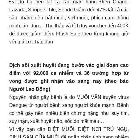
Đã đổ bộ trên tất cả các gian hàng Điện Quang:
Lazada, Shopee, Tiki, Sendo Giảm đến 47% tất cả các
sản phẩm: đèn bắt muỗi, vợt muỗi, phích cắm thông
minh, ấm đun… Thu thập và tích lũy voucher đến 400K
để được giảm thêm Flash Sale theo từng khung giờ
với giá cực hấp dẫn
Dịch sốt xuất huyết đang bước vào giai đoạn cao
điểm với 92.000 ca nhiễm và 36 trường hợp tử
vong được ghi nhận vào sáng nay (theo báo
Người Lao Động)
Nguyên nhân gây bệnh là do MUỖI VẰN truyền virus
Dengue từ người bệnh sang người khỏe mạnh. Bệnh
có thể gây nên nhiều biến chứng nặng như suy tim,
suy thận, xuất huyết não, sốc do mất máu…
Vì vậy bạn cần DIỆT MUỖI, DIỆT NƠI TRÚ NGỤ,
SINH SẢN CỦA MUỖI để ngăn chặn tình trạng nhiễm