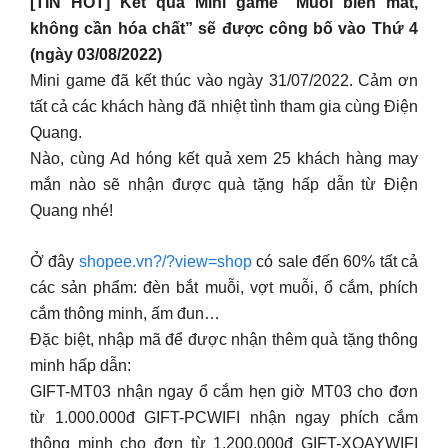
[TIN HOT] Kết quả Mini game “Muỗi biến mất,
không cần hóa chất” sẽ được công bố vào Thứ 4
(ngày 03/08/2022)
Mini game đã kết thúc vào ngày 31/07/2022. Cảm ơn
tất cả các khách hàng đã nhiệt tình tham gia cùng Điện
Quang.
Nào, cùng Ad hóng kết quả xem 25 khách hàng may
mắn nào sẽ nhận được quà tặng hấp dẫn từ Điện
Quang nhé!
Ở đây
shopee.vn?/?view=shop
có sale đến 60% tất cả
các sản phẩm: đèn bắt muỗi, vợt muỗi, ổ cắm, phích
cắm thông minh, ấm đun…
Đặc biệt, nhập mã để được nhận thêm quà tặng thông
minh hấp dẫn:
GIFT-MT03 nhận ngay ổ cắm hẹn giờ MT03 cho đơn
từ 1.000.000đ GIFT-PCWIFI nhận ngay phích cắm
thông minh cho đơn từ 1.200.000đ GIFT-XOAYWIFI