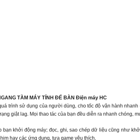
NGANG TẦM MÁY TÍNH ĐỂ BÀN Điện máy HC
á trình sử dụng của người dùng, cho tốc độ vận hành nhanh 
trạng giật lag. Mọi thao tác của bạn đều diễn ra nhanh chóng, 
n khởi động máy; đọc, ghi, sao chép dữ liệu cũng như khở
 phim hay các ứng dụng, tựa game yêu thích.