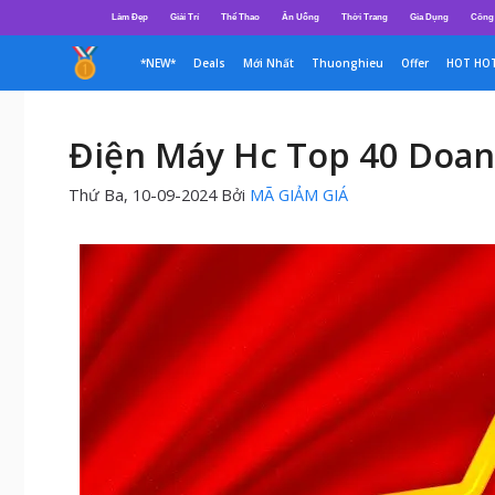
Chuyển
Làm Đẹp
Giải Trí
Thể Thao
Ăn Uống
Thời Trang
Gia Dụng
Công
đến
nội
*NEW*
Deals
Mới Nhất
Thuonghieu
Offer
HOT HO
dung
Điện Máy Hc Top 40 Doan
Thứ Ba, 10-09-2024
Bởi
MÃ GIẢM GIÁ