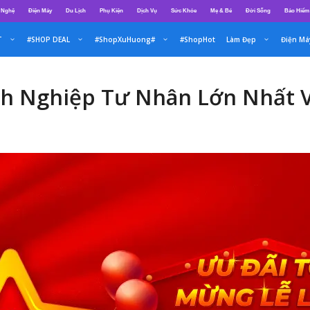
 Nghệ
Điện Máy
Du Lịch
Phụ Kiện
Dịch Vụ
Sức Khỏe
Mẹ & Bé
Đời Sống
Bảo Hiểm
T
#SHOP DEAL
#ShopXuHuong#
#ShopHot
Làm Đẹp
Điện Má
h Nghiệp Tư Nhân Lớn Nhất V