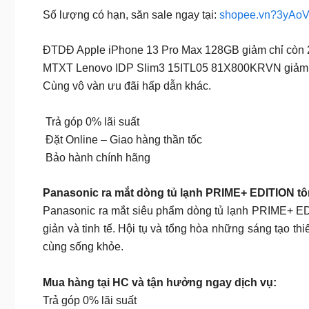
Số lượng có hạn, săn sale ngay tại:
shopee.vn?3yAo
ĐTDĐ Apple iPhone 13 Pro Max 128GB giảm chỉ còn 
MTXT Lenovo IDP Slim3 15ITL05 81X800KRVN giảm c
Cùng vô vàn ưu đãi hấp dẫn khác.
Trả góp 0% lãi suất
Đặt Online – Giao hàng thần tốc
Bảo hành chính hãng
Panasonic ra mắt dòng tủ lạnh PRIME+ EDITION t
Panasonic ra mắt siêu phẩm dòng tủ lạnh PRIME+ EDITI
giản và tinh tế. Hội tụ và tổng hòa những sáng tạo t
cùng sống khỏe.
Mua hàng tại HC và tậ
n hưởng ngay dịch vụ:
Trả góp 0% lãi suất