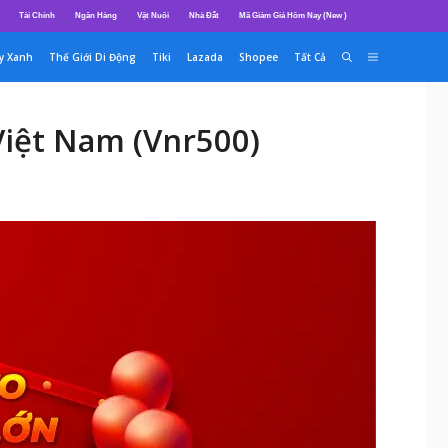
Tài Chính
Ngân Hàng
Vật Nuôi
Nhà Đất
Mã Giảm Giá Hôm Nay (New )
y Xanh
Thế Giới Di Động
Tiki
Lazada
Shopee
Tất Cả
iệt Nam (Vnr500)