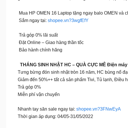
Mua HP OMEN 16 Laptop tặng ngay balo OMEN và chu
Sắm ngay tại:
shopee.vn?3wgfEfY
Trả góp 0% lãi suất
Đặt Online – Giao hàng thần tốc
Bảo hành chính hãng
️ ️ THÁNG SINH NHẬT HC – QUÀ CỰC MÊ Điện máy
Tưng bừng đón sinh nhật tròn 16 năm, HC bùng nổ đại
Giảm đến 50%++ tất cả sản phẩm Tivi, Tủ lạnh, Điều h
Trả góp 0%
Miễn phí vận chuyển
Nhanh tay săn sale ngay tại:
shopee.vn?3FNwEyA
Thời gian áp dụng: 04/05-31/05/2022