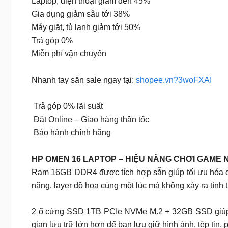
Laptop, điện thoại giảm đến 45%
Gia dụng giảm sâu tới 38%
Máy giặt, tủ lạnh giảm tới 50%
Trả góp 0%
Miễn phí vận chuyển
Nhanh tay săn sale ngay tại:
shopee.vn?3woFXAI
Trả góp 0% lãi suất
Đặt Online – Giao hàng thần tốc
Bảo hành chính hãng
HP OMEN 16 LAPTOP – HIỆU NĂNG CHƠI GAME 
Ram 16GB DDR4 được tích hợp sẵn giúp tối ưu hóa qu
nặng, layer đồ họa cùng một lúc mà không xảy ra tình 
2 ổ cứng SSD 1TB PCIe NVMe M.2 + 32GB SSD giúp bạ
gian lưu trữ lớn hơn để bạn lưu giữ hình ảnh, tệp tin,