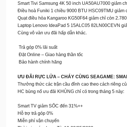
Smart Tivi Samsung 4K 50 inch UA50AU7000 giảm ch
Điều hoà Funiki 1 chiều 9000 BTU HSC09TMU giảm c
Quạt điều hòa Kangaroo KG50F64 giảm chỉ còn 2.780
Laptop Lenovo IdeaPad 5 15ALC05 82LN00CEVN giảm
Cùng vô vàn ưu đãi hấp dẫn khác.
Trả góp 0% lãi suất
Đặt Online – Giao hàng thần tốc
Bảo hành chính hãng
ƯU ĐÃI RỰC LỬA – CHÁY CÙNG SEAGAME: SMAR
Thưởng thức các trận cầu đỉnh cao theo cách riêng c
HC bùng nổ ưu đãi KHỦNG chỉ có trong tháng 5 này:
Smart TV giảm SỐC đến 31%++
Hỗ trợ trả góp 0%
Miễn phí vận chuyển