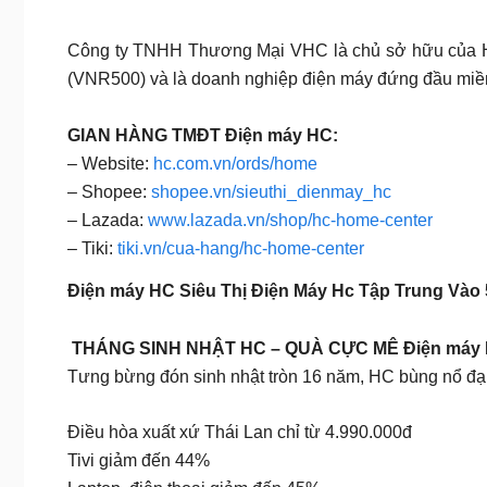
Công ty TNHH Thương Mại VHC là chủ sở hữu của H
(VNR500) và là doanh nghiệp điện máy đứng đầu miề
GIAN HÀNG TMĐT Điện máy HC:
– Website:
hc.com.vn/ords/home
– Shopee:
shopee.vn/sieuthi_dienmay_hc
– Lazada:
www.lazada.vn/shop/hc-home-center
– Tiki:
tiki.vn/cua-hang/hc-home-center
Điện máy HC
Siêu Thị Điện Máy Hc Tập Trung Vào 5
THÁNG SINH NHẬT HC – QUÀ CỰC MÊ Điện máy
Tưng bừng đón sinh nhật tròn 16 năm, HC bùng nổ đại
Điều hòa xuất xứ Thái Lan chỉ từ 4.990.000đ
Tivi giảm đến 44%