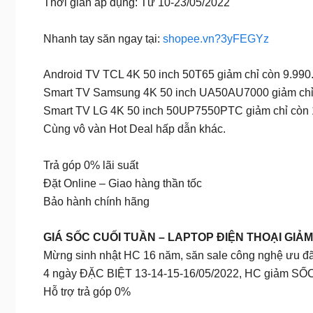
Thời gian áp dụng: Từ 10-23/05/2022
Nhanh tay săn ngay tại:
shopee.vn?3yFEGYz
Android TV TCL 4K 50 inch 50T65 giảm chỉ còn 9.990
Smart TV Samsung 4K 50 inch UA50AU7000 giảm chỉ
Smart TV LG 4K 50 inch 50UP7550PTC giảm chỉ còn 
Cùng vô vàn Hot Deal hấp dẫn khác.
Trả góp 0% lãi suất
Đặt Online – Giao hàng thần tốc
Bảo hành chính hãng
️GIÁ SỐC CUỐI TUẦN – LAPTOP ĐIỆN THOẠI GIẢM
Mừng sinh nhật HC 16 năm, săn sale công nghệ ưu đãi 
4 ngày ĐẶC BIỆT 13-14-15-16/05/2022, HC giảm SỐC đ
Hỗ trợ trả góp 0%